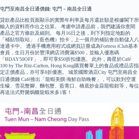
屯門至南昌全日通價錢: 屯門－南昌全日通
貸款產品比較頁面顯示的實際年利率及每月還款額是根據閣下所
輸入的資料而作出之估算。 考慮申請產品前，我們建議你查閱
產品之官方條款及細則。 每月16日之後，到下列指定地點的
「補貼領取站」（藍色機）拍卡，上一個月的補貼會自動儲入八
達通卡中。 透過手機應用程式或網頁註冊成為Fortress iClub基本
會員，生日月份於豐澤網店消費滿$500，並輸入優惠碼
「BDAY50OFF」，即可享$50折扣優惠。 此外，壽星於Café
100 by The Ritz-Carlton, Hong Kong購買餐單上的食品或禮品店指
定正價產品，亦可享8折優惠。 城景國際酒店City 屯門至南昌全
日通價錢 Café推出「龍蝦美饌‧海鮮自助晚餐」，可以歎到空運
生蠔、雪花蟹腳、麵包蟹、藍青口、橋底炒金蒜龍蝦鉗等，每位
再送法式野菌焗釀龍蝦米多1客！