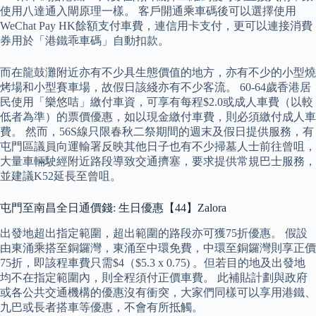
使用八達通入閘原理一樣。 客戶開通乘車碼後可以選擇使用
WeChat Pay HK餘額支付車費，連信用卡支付，更可以連接消費
券用於「港鐵乖車碼」自動扣款。
而在龍鼓灘附近亦有不少具生態價值的地方，亦有不少的小型燒
烤場和小型賽車場，故假日該綫亦有不少客流。 60-64歲香港居
民使用「樂悠咭」繳付車資，可享有每程$2.0或成人車費（以較
低者為準）的票價優惠，如以現金繳付車費，則必須繳付成人車
費。 然而，56S線只限春秋二祭期間的週末及假日提供服務，有
屯門區議員向運輸署反映其他日子也有不少掃墓人士前往曾咀，
大量車輛駛經附近路段導致交通擠塞，要求提供常規巴士服務，
並建議K52延長至曾咀。
屯門至南昌全日通價錢: 生日優惠【44】Zalora
出發地超出指定範圍，超出範圍的路段亦可獲75折優惠。 假設
由東涌乘搭至銅鑼灣，東涌至中環免費，中環至銅鑼灣則享正價
75折，即該程車費只需$4（$5.3 x 0.75) 。但若目的地及出發地
均不在指定範圍內，則全程須付正價車費。 此補貼計劃與政府
或各公共交通機構的優惠沒有衝突，大家們同樣可以享用港鐵、
九巴或長者搭車等優惠，不會有所抵觸。