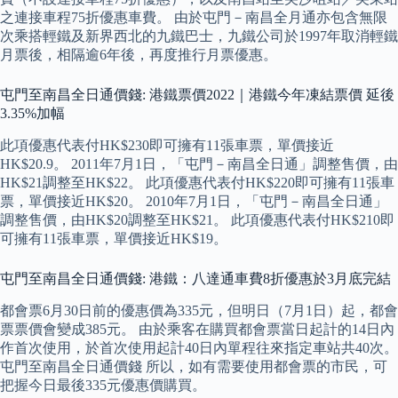
之連接車程75折優惠車費。 由於屯門－南昌全月通亦包含無限
次乘搭輕鐵及新界西北的九鐵巴士，九鐵公司於1997年取消輕鐵
月票後，相隔逾6年後，再度推行月票優惠。
屯門至南昌全日通價錢: 港鐵票價2022｜港鐵今年凍結票價 延後
3.35%加幅
此項優惠代表付HK$230即可擁有11張車票，單價接近
HK$20.9。 2011年7月1日，「屯門－南昌全日通」調整售價，由
HK$21調整至HK$22。 此項優惠代表付HK$220即可擁有11張車
票，單價接近HK$20。 2010年7月1日，「屯門－南昌全日通」
調整售價，由HK$20調整至HK$21。 此項優惠代表付HK$210即
可擁有11張車票，單價接近HK$19。
屯門至南昌全日通價錢: 港鐵：八達通車費8折優惠於3月底完結
都會票6月30日前的優惠價為335元，但明日（7月1日）起，都會
票票價會變成385元。 由於乘客在購買都會票當日起計的14日內
作首次使用，於首次使用起計40日內單程往來指定車站共40次。
屯門至南昌全日通價錢 所以，如有需要使用都會票的市民，可
把握今日最後335元優惠價購買。