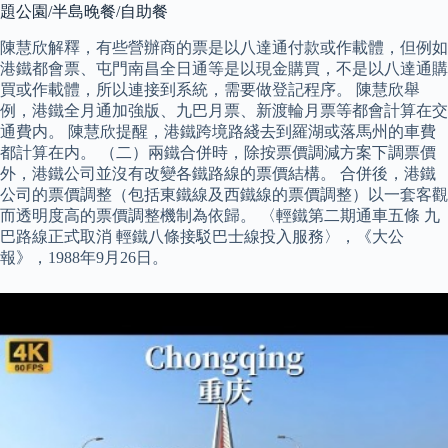
題公園/半島晚餐/自助餐
陳慧欣解釋，有些營辦商的票是以八達通付款或作載體，但例如
港鐵都會票、屯門南昌全日通等是以現金購買，不是以八達通購
買或作載體，所以連接到系統，需要做登記程序。 陳慧欣舉
例，港鐵全月通加強版、九巴月票、新渡輪月票等都會計算在交
通費内。 陳慧欣提醒，港鐵跨境路綫去到羅湖或落馬州的車費
都計算在内。 （二）兩鐵合併時，除按票價調減方案下調票價
外，港鐵公司並沒有改變各鐵路線的票價結構。 合併後，港鐵
公司的票價調整（包括東鐵線及西鐵線的票價調整）以一套客觀
而透明度高的票價調整機制為依歸。 〈輕鐵第二期通車五條 九
巴路線正式取消 輕鐵八條接駁巴士線投入服務〉，《大公
報》，1988年9月26日。