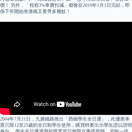
價！ 另外，「程程3%車費扣減」都會在2019年1月1日完結，即
係下年開始坐港鐵又要畀多幾蚊！
2004年7月21日，九廣鐵路推出「西鐵學生全日通」，此優惠車
票只限12至25歲的全日制學生使用，購買時要出示學生證以證明
身分。 學生全日通適用於購票當日無限次乘搭西鐵，另附一張