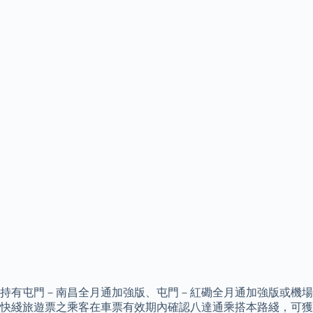
持有屯門－南昌全月通加強版、屯門－紅磡全月通加強版或機場
快綫旅遊票之乘客在車票有效期內確認八達通乘搭本路綫，可獲