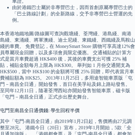
車證。
由於港鐵巴士屬於非專營巴士，因而首創原屬專營巴士的
「巴士路線計劃」的全新路線，交予非專營巴士營運的先
例。
本香港地鐵地圖/路線圖可查詢觀塘綫、荃灣綫、港島綫、南港
島綫、東涌綫、將軍澳綫、迪士尼綫、東鐵綫、西鐵綫及馬鞍山
綫的車費。 免費登記，在 MoneySmart Store 購物可享高達12%會
員尊屬現金回贈，以及多項會員限定優惠。 交通補貼的計算方
式是當月車費超過 HK$400 後，其後的車費支出可獲 25% 補
貼，補貼金額每月上限為 HK$300。 舉列如 1 月份交通開支為
HK$500，當中 HK$100 的金額將可獲 25% 回贈，即代表當月車
費補貼額為 HK$25。 2013年11月25日，多用途智能車票版「屯
門－南昌全日通」開始發售，首日在美孚站及錦上路站發售。
至同年12月11日，隨著荃灣西站亦開始發售智能車票，磁卡版
「屯門－南昌全日通」正式步出歷史舞台。
屯門至南昌全日通價錢: 學生回程半價
其中「屯門-南昌全日通」由2019年1月2日起，售價將由27元調
整至28元。 港鐵今日（20日）宣布，2019年1月開始，5款「全
月通加強版」、「港鐵都會票」及「屯門-南昌全日通」都會加