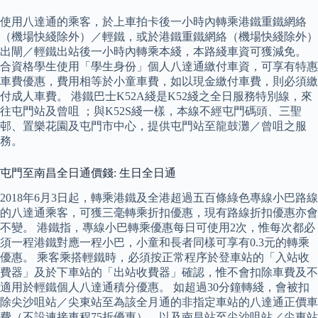
使用八達通的乘客，於上車拍卡後一小時內轉乘港鐵重鐵網絡
（機場快綫除外）／輕鐵，或於港鐵重鐵網絡（機場快綫除外）
出閘／輕鐵出站後一小時內轉乘本綫，本路綫車資可獲減免。
合資格學生使用「學生身份」個人八達通繳付車資，可享有特惠
車費優惠，費用相等於小童車費，如以現金繳付車費，則必須繳
付成人車費。 港鐵巴士K52A綫是K52綫之全日服務特別線，來
往屯門站及曾咀 ；與K52S綫一樣，本線不經屯門碼頭、三聖
邨、置樂花園及屯門市中心，提供屯門站至龍鼓灘／曾咀之服
務。
屯門至南昌全日通價錢: 生日全日通
2018年6月3日起，轉乘港鐵及全港超過五百條綠色專線小巴路線
的八達通乘客，可獲三毫轉乘折扣優惠，現有路線折扣優惠亦會
不變。 港鐵指，專線小巴轉乘優惠每日可使用2次，惟每次都必
須一程港鐵對應一程小巴，小童和長者同樣可享有0.3元的轉乘
優惠。 乘客乘搭輕鐵時，必須按正常程序於登車站的「入站收
費器」及於下車站的「出站收費器」確認，惟不會扣除車費及不
適用於輕鐵個人八達通積分優惠。 如超過30分鐘轉綫，會被扣
除尖沙咀站／尖東站至為該全月通的非指定車站的八達通正價車
費（不設連接車程75折優惠），以及南昌站至尖沙咀站／尖東站