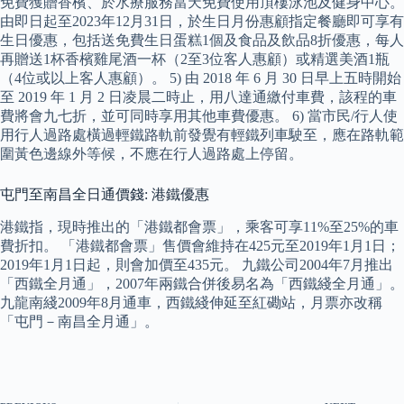
免費獲贈香檳、於水療服務當天免費使用頂樓泳池及健身中心。
由即日起至2023年12月31日，於生日月份惠顧指定餐廳即可享有
生日優惠，包括送免費生日蛋糕1個及食品及飲品8折優惠，每人
再贈送1杯香檳雞尾酒一杯（2至3位客人惠顧）或精選美酒1瓶
（4位或以上客人惠顧）。 5) 由 2018 年 6 月 30 日早上五時開始
至 2019 年 1 月 2 日凌晨二時止，用八達通繳付車費，該程的車
費將會九七折，並可同時享用其他車費優惠。 6) 當市民/行人使
用行人過路處橫過輕鐵路軌前發覺有輕鐵列車駛至，應在路軌範
圍黃色邊線外等候，不應在行人過路處上停留。
屯門至南昌全日通價錢: 港鐵優惠
港鐵指，現時推出的「港鐵都會票」，乘客可享11%至25%的車
費折扣。 「港鐵都會票」售價會維持在425元至2019年1月1日；
2019年1月1日起，則會加價至435元。 九鐵公司2004年7月推出
「西鐵全月通」，2007年兩鐵合併後易名為「西鐵綫全月通」。
九龍南綫2009年8月通車，西鐵綫伸延至紅磡站，月票亦改稱
「屯門－南昌全月通」。