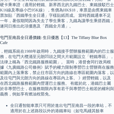
硬卡乘車證（適用於輕鐵、新界西北的九鐵巴士、東鐵接駁巴士
K16線及專線小巴95K線），售價為HK$18，車票是由舊東鐵車
票加貼「西鐵學生全日通」字樣貼紙而成。 當時西鐵通車不足
一年，暑假期間因為失去了學生乘客，九鐵為讓學生乘搭西鐵，
遂同日推出此項優惠及「西鐵全月通」。
屯門至南昌全日通價錢: 生日優惠【13】The Tiffany Blue Box
Cafe
，輕鐵系統在1988年啟用時，九鐵接手營辦服務範圍內的巴士服
務，在屯門大欖涌至元朗凹頭之間大片範圍設立「輕鐵專區」，
法律上稱為「西北鐵路服務範圍」。 當時，港督會同行政局根
據《九廣鐵路公司條例》賦予的權力限制專營巴士營辦商在服務
範圍內上落乘客，禁止往市區方向的路線在專區範圍內落客，以
及往屯門與元朗方向的路線在專區內上客。 》經營輕鐵，以及
在西北鐵路服務範圍內營運巴士服務。 有鑑於此，港鐵巴士屬
於非專營巴士，在服務期限內享有若干與專營巴士相若的權利與
義務，例如享有燃油稅豁免。
全日通智能車票只可用於進出屯門至南昌一段的車站，不
適用於在上述路段以外的港鐵車站（如屯馬綫其餘車