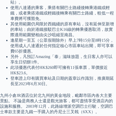
站）。
使用八達通的乘客，乘搭有關巴士路綫後轉乘港鐵或輕
鐵，或者乘搭港鐵或輕鐵後轉乘有關巴士路綫，較低一程
車費將可獲豁免。
其使用範圍仍局限於西鐵綫的原有車站，沒有延伸至新增
的車站；由於港鐵接駁巴士K16線的轉乘優惠取消，故實
際適用範圍變相由尖沙咀縮至南昌。
逢星期一至五（公眾假期除外）早上7時15分至8時15分，
使用成人八達通於任何指定核心市區車站出閘，即可享車
費65折優惠。
另外，凡預訂Amazing「泰」滋味放題，生日客人亦可以
享生日切餅1件。
此項優惠代表付HK$260即可擁有11張車票，單價接近
HK$23.6。
登車證上印有購買車站及日期的蓋章以作識別，推廣期延
長至2023年6月30日。
九州小倉JR酒店位於北九州的黃金地段，毗鄰市區內各大主要
景點。 不論是商務人士還是觀光旅客，都可盡情享受酒店內的
設施和服務。 2003年12月，此路線增派空調巴士行駛，空調巴
士車款主要是九鐵一手購入的丹尼士三叉戟（6XX）。