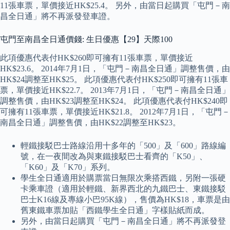
11張車票，單價接近HK$25.4。 另外，由當日起購買「屯門－南
昌全日通」將不再派發登車證。
屯門至南昌全日通價錢: 生日優惠【29】天際100
此項優惠代表付HK$260即可擁有11張車票，單價接近
HK$23.6。 2014年7月1日，「屯門－南昌全日通」調整售價，由
HK$24調整至HK$25。 此項優惠代表付HK$250即可擁有11張車
票，單價接近HK$22.7。 2013年7月1日，「屯門－南昌全日通」
調整售價，由HK$23調整至HK$24。 此項優惠代表付HK$240即
可擁有11張車票，單價接近HK$21.8。 2012年7月1日，「屯門－
南昌全日通」調整售價，由HK$22調整至HK$23。
輕鐵接駁巴士路線沿用十多年的「500」及「600」路線編
號，在一夜間改為與東鐵接駁巴士看齊的「K50」、
「K60」及「K70」系列。
學生全日通適用於購票當日無限次乘搭西鐵，另附一張硬
卡乘車證（適用於輕鐵、新界西北的九鐵巴士、東鐵接駁
巴士K16線及專線小巴95K線），售價為HK$18，車票是由
舊東鐵車票加貼「西鐵學生全日通」字樣貼紙而成。
另外，由當日起購買「屯門－南昌全日通」將不再派發登