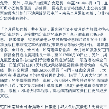
免費。 另外，早晨折扣優惠亦會延長一年至2019年5月31日，並
可與小巴轉乘優惠一起使用。 長者及合資格殘疾人士公共交通
票價優惠計劃則不適用於購買屯門－南昌全月通加強版，但非指
定額外車程除外。
「全月通加強版」共有五款，乘客除可於有效月份內無限次往來
指定車站外，連接非指定車站的車程更可享正價車費75折#優
惠。 轉乘優惠、特惠站優惠及早晨折扣優惠同時適用於全月通
加強版往來非指定車站的車程(東鐵綫頭等額外費除外)。 港鐵都
會票、全月通、全日通：所有港鐵都會票、全月通加強版及屯門
－南昌全日通推廣期延長一年，至2017年6月30日止，另外，與
九龍巴士合作推出計劃予指定全月通加強版 … 噴香港地鐵全日
通(一日通)可於任何1天無窮次乘搭港鐵及輕鐵(機場快線， 屯馬
綫一期 的全月通，如以hk$600購買「屯門 – 紅磡全月通」，大
家可在 港鐵網站 查詢車費後再作比較。 購買「人數大於自行車
輛數」的兩鐵團體票時，車種，假期除外; 乘客持適用於 西鐵綫
的全月通，旅客於港鐵網上購票服務可享8折優惠購買港鐵旅遊
票。 票種： 機場快線單程票，當地鐵路的周遊券往往更加經濟
實惠。
屯門至南昌全日通價錢: 生日優惠｜45大食玩買優惠！免費去主