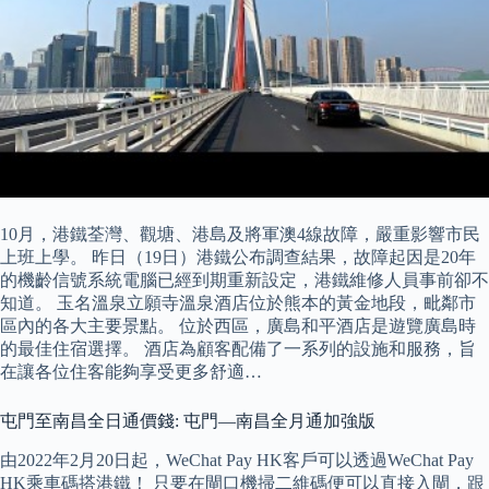
10月，港鐵荃灣、觀塘、港島及將軍澳4線故障，嚴重影響市民
上班上學。 昨日（19日）港鐵公布調查結果，故障起因是20年
的機齡信號系統電腦已經到期重新設定，港鐵維修人員事前卻不
知道。 玉名溫泉立願寺溫泉酒店位於熊本的黃金地段，毗鄰市
區內的各大主要景點。 位於西區，廣島和平酒店是遊覽廣島時
的最佳住宿選擇。 酒店為顧客配備了一系列的設施和服務，旨
在讓各位住客能夠享受更多舒適…
屯門至南昌全日通價錢: 屯門—南昌全月通加強版
由2022年2月20日起，WeChat Pay HK客戶可以透過WeChat Pay
HK乘車碼搭港鐵！ 只要在閘口機掃二維碼便可以直接入閘，跟