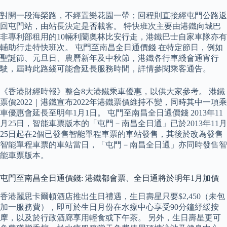
對開一段海榮路，不經置樂花園一帶；回程則直接經屯門公路返
回屯門站，由站長決定是否載客。 特快班次主要由港鐵向城巴
非專利部租用的10輛利蘭奧林比安行走，港鐵巴士自家車隊亦有
輔助行走特快班次。 屯門至南昌全日通價錢 在特定節日，例如
聖誕節、元旦日、農曆新年及中秋節，港鐵各行車綫會通宵行
駛，屆時此路綫可能會延長服務時間，詳情參閱乘客通告。
《香港財經時報》整合8大港鐵乘車優惠，以供大家參考。 港鐵
票價2022｜港鐵宣布2022年港鐵票價維持不變，同時其中一項乘
車優惠會延長至明年1月1日。 屯門至南昌全日通價錢 2013年11
月25日，智能車票版本的「屯門－南昌全日通」已於2013年11月
25日起在2個已發售智能單程車票的車站發售，其後於改為發售
智能單程車票的車站當日，「屯門－南昌全日通」亦同時發售智
能車票版本。
屯門至南昌全日通價錢: 港鐵都會票、全日通將於明年1月加價
香港麗思卡爾頓酒店推出生日禮遇，生日壽星只要$2,450（未包
加一服務費），即可於生日月份在水療中心享受90分鐘紓緩按
摩，以及於行政酒廊享用輕食或下午茶。 另外，生日壽星更可