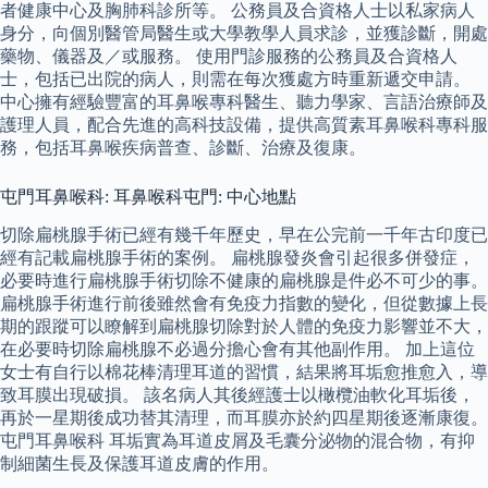
者健康中心及胸肺科診所等。 公務員及合資格人士以私家病人
身分，向個別醫管局醫生或大學教學人員求診，並獲診斷，開處
藥物、儀器及／或服務。 使用門診服務的公務員及合資格人
士，包括已出院的病人，則需在每次獲處方時重新遞交申請。
中心擁有經驗豐富的耳鼻喉專科醫生、聽力學家、言語治療師及
護理人員，配合先進的高科技設備，提供高質素耳鼻喉科專科服
務，包括耳鼻喉疾病普查、診斷、治療及復康。
屯門耳鼻喉科: 耳鼻喉科屯門: 中心地點
切除扁桃腺手術已經有幾千年歷史，早在公完前一千年古印度已
經有記載扁桃腺手術的案例。 扁桃腺發炎會引起很多併發症，
必要時進行扁桃腺手術切除不健康的扁桃腺是件必不可少的事。
扁桃腺手術進行前後雖然會有免疫力指數的變化，但從數據上長
期的跟蹤可以瞭解到扁桃腺切除對於人體的免疫力影響並不大，
在必要時切除扁桃腺不必過分擔心會有其他副作用。 加上這位
女士有自行以棉花棒清理耳道的習慣，結果將耳垢愈推愈入，導
致耳膜出現破損。 該名病人其後經護士以橄欖油軟化耳垢後，
再於一星期後成功替其清理，而耳膜亦於約四星期後逐漸康復。
屯門耳鼻喉科 耳垢實為耳道皮屑及毛囊分泌物的混合物，有抑
制細菌生長及保護耳道皮膚的作用。