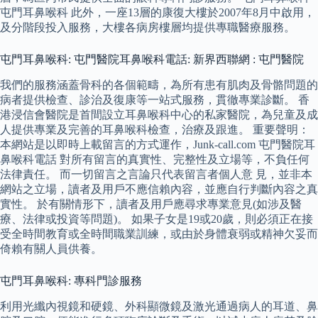
屯門耳鼻喉科 此外，一座13層的康復大樓於2007年8月中啟用，
及分階段投入服務，大樓各病房樓層均提供專職醫療服務。
屯門耳鼻喉科: 屯門醫院耳鼻喉科電話: 新界西聯網 : 屯門醫院
我們的服務涵蓋骨科的各個範疇，為所有患有肌肉及骨骼問題的
病者提供檢查、診治及復康等一站式服務，貫徹專業診斷。 香
港浸信會醫院是首間設立耳鼻喉科中心的私家醫院，為兒童及成
人提供專業及完善的耳鼻喉科檢查，治療及跟進。 重要聲明：
本網站是以即時上載留言的方式運作，Junk-call.com 屯門醫院耳
鼻喉科電話 對所有留言的真實性、完整性及立場等，不負任何
法律責任。 而一切留言之言論只代表留言者個人意 見，並非本
網站之立場，讀者及用戶不應信賴內容，並應自行判斷內容之真
實性。 於有關情形下，讀者及用戶應尋求專業意見(如涉及醫
療、法律或投資等問題)。 如果子女是19或20歲，則必須正在接
受全時間教育或全時間職業訓練，或由於身體衰弱或精神欠妥而
倚賴有關人員供養。
屯門耳鼻喉科: 專科門診服務
利用光纖內視鏡和硬鏡、外科顯微鏡及激光通過病人的耳道、鼻