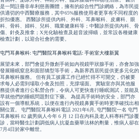
是一間註冊非牟利慈善團體，擁有的綜合性門診網絡，為市民提
供適切的中西醫療服務，其中65%服務使用者更享有不同程度的
折扣優惠。 西醫診所提供內科、外科、耳鼻喉科、皮膚科、眼
科、骨科、婦科、兒科、職業健康科等；中醫診所提供內科、骨
傷、針灸及推拿；X光化驗檢查及超音波掃瞄，並常設各種健康
檢查計劃，以迎合社會的需要。
屯門耳鼻喉科: 屯門醫院耳鼻喉科電話: 手術室大樓新翼
展望未來，部門會提升微創手術如內視鏡甲狀腺手術，亦會加強
發展睡眠窒息和面部矯型等手術，為新界西居民提供更多元化的
耳鼻喉科服務。 但有員工披露工作已經忙得不可開交，仍被要
求每人必需到場取小食及拍照，充撐場面。 實驗室亦與其他服
務提供者進行公私營合作，令病人可更快進行睡眠測試，並能及
早就他們的睡眠問題對症下藥。 為提高手術時的安全，部門亦
設有一個導航系統，以便在進行內視鏡鼻竇手術時更準確找出相
關位置。 屯門醫院耳鼻喉科電話 2021年6月, 屯門醫院一名 屯門
耳鼻喉科 82 歲男病人今年 6 月 12 日在內科及老人科專科門診覆
診，當時醫生計劃調低病人抗凝血藥華法林的劑量，惟病人卻在
7月4日於家中離世。