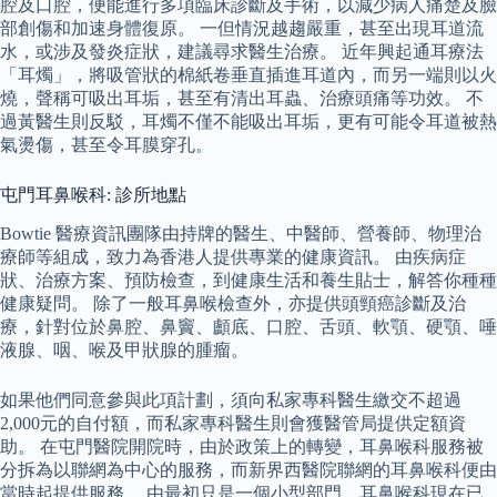
腔及口腔，便能進行多項臨床診斷及手術，以減少病人痛楚及臉
部創傷和加速身體復原。 一但情況越趨嚴重，甚至出現耳道流
水，或涉及發炎症狀，建議尋求醫生治療。 近年興起通耳療法
「耳燭」，將吸管狀的棉紙卷垂直插進耳道內，而另一端則以火
燒，聲稱可吸出耳垢，甚至有清出耳蟲、治療頭痛等功效。 不
過黃醫生則反駁，耳燭不僅不能吸出耳垢，更有可能令耳道被熱
氣燙傷，甚至令耳膜穿孔。
屯門耳鼻喉科: 診所地點
Bowtie 醫療資訊團隊由持牌的醫生、中醫師、營養師、物理治
療師等組成，致力為香港人提供專業的健康資訊。 由疾病症
狀、治療方案、預防檢查，到健康生活和養生貼士，解答你種種
健康疑問。 除了一般耳鼻喉檢查外，亦提供頭頸癌診斷及治
療，針對位於鼻腔、鼻竇、顱底、口腔、舌頭、軟顎、硬顎、唾
液腺、咽、喉及甲狀腺的腫瘤。
如果他們同意參與此項計劃，須向私家專科醫生繳交不超過
2,000元的自付額，而私家專科醫生則會獲醫管局提供定額資
助。 在屯門醫院開院時，由於政策上的轉變，耳鼻喉科服務被
分拆為以聯網為中心的服務，而新界西醫院聯網的耳鼻喉科便由
當時起提供服務。 由最初只是一個小型部門，耳鼻喉科現在已