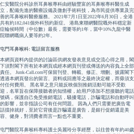
仁安醫院分科診所耳鼻喉專科由經驗豐富的耳鼻喉專科醫生成
立，配備先進的醫療設備及微創手術科技，為市民提供專業及完
善的耳鼻喉科醫療服務。 2021年7月1日至2022年6月30日，全港
共有約182,041個外科預約新症。 港島東聯網醫院嘅外科穩定新
症輪候時間（中位數）最長，需要等約1年，當中10%九龍中醫
院聯網嘅病人要等約2年。
屯門耳鼻喉科: 電話留言服務
本網頁資料內提供的討論區供網友發表意見或交流心得之用，閣
下須對閣下所有於本網頁或經本網頁刊登或傳送的內容負上全部
責任。 Junk-Call.com可保留刊登、轉載、修正、增刪、披露閣下
透過本網頁發出的留言、資料或回應等之最終決定權，而毋須支
付任何費用。 黑名單之意只能反映個別推銷活動可能不受歡
迎，名單旨在保障接聽者的知情權，給用戶添加不想接聽的電話
號碼，保護自己免受推銷電話，騷擾電話，詐騙電話和自動呼叫
的影響，並非指該公司有任何問題。 因為人們只需要把廣告電
話擋掉就好，至於它背後是詐騙還是廣告，是銀行促銷還是美
容、健身，對消費者而言一點也不重要。
屯門醫院耳鼻喉科專科護士吳麗玲分享經歷，以往曾有年約40歲