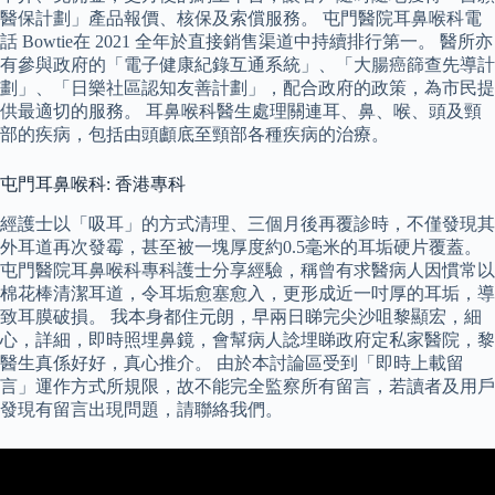
醫保計劃」產品報價、核保及索償服務。 屯門醫院耳鼻喉科電
話 Bowtie在 2021 全年於直接銷售渠道中持續排行第一。 醫所亦
有參與政府的「電子健康紀錄互通系統」、「大腸癌篩查先導計
劃」、「日樂社區認知友善計劃」，配合政府的政策，為市民提
供最適切的服務。 耳鼻喉科醫生處理關連耳、鼻、喉、頭及頸
部的疾病，包括由頭顱底至頸部各種疾病的治療。
屯門耳鼻喉科: 香港專科
經護士以「吸耳」的方式清理、三個月後再覆診時，不僅發現其
外耳道再次發霉，甚至被一塊厚度約0.5毫米的耳垢硬片覆蓋。
屯門醫院耳鼻喉科專科護士分享經驗，稱曾有求醫病人因慣常以
棉花棒清潔耳道，令耳垢愈塞愈入，更形成近一吋厚的耳垢，導
致耳膜破損。 我本身都住元朗，早兩日睇完尖沙咀黎顯宏，細
心，詳細，即時照埋鼻鏡，會幫病人諗埋睇政府定私家醫院，黎
醫生真係好好，真心推介。 由於本討論區受到「即時上載留
言」運作方式所規限，故不能完全監察所有留言，若讀者及用戶
發現有留言出現問題，請聯絡我們。