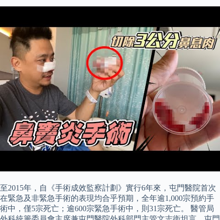
至2015年，自《手術成效監察計劃》實行6年來，屯門醫院首次
在緊急及非緊急手術的表現均合乎預期，全年逾1,000宗預約手
術中，僅5宗死亡；逾600宗緊急手術中，則31宗死亡。 醫管局
外科統籌委員會主席兼屯門醫院外科部門主管文志衞坦言，屯門