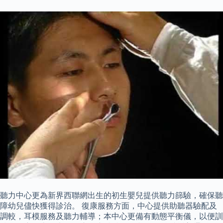
聽力中心更為新界西聯網出生的初生嬰兒提供聽力篩驗，確保聽
障幼兒儘快獲得診治。 復康服務方面，中心提供助聽器驗配及
調較，耳模服務及聽力輔導；本中心更備有動態平衡儀，以便訓