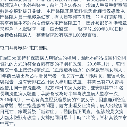
醫院現有64名外科醫生，前年只有50多名，增加人手及手術室節
數是令服務提升關鍵。 屯門醫院耳鼻喉科電話 此種情況導致屯
門醫院人員士氣極為低落，有人員寧願不升職，並且打算離職，
甚至有醫生不敢向友儕稱在屯門醫院工作，因此被部份香港報章
形容為「地獄醫院」和「攞命醫院」。 醫院於1990年3月8日開
始接收住院病人，整間醫院設有病床1,000幾百張。
屯門耳鼻喉科: 屯門醫院
FindDoc 支持和保護病人與醫生的權利，因此本網站披露和公開
資訊的方式須符合香港有關的準則和政策。 2016年11月， 屯門
醫院一名正接受俗稱洗血（血液透析治療）的66歲腎病女病人，
1年前已驗出為乙型肝炎患者，但院方一直「睇漏眼」無留意化
驗報告，沒有安排在乙肝病人專用區洗血。 其間已有79人曾與
她使用同一部洗血機，院方昨日向病人致歉，並安排其中21 名
長期洗血病人驗血，承諾會改為每半年為洗血病人監察一次。
2016年6月， 一名有高血壓及糖尿病的72歲女子，因腹痛到急症
室求醫，醫生指是腸胃問題，處方止嘔及止痛藥，病人出院後同
日死亡，家屬質疑「斷錯症」，醫院指正調查。 但該院見女病
人臨床徵狀有改善，安排她同日早上十時半出院，豈料其後在家
中死亡。