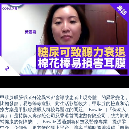
甲狀腺腫脹或者分泌異常都會導致患者出現身體上的異常變化，
比如發熱，易怒等等症狀，對生活影響較大，甲狀腺的檢查和治
療方案是甲狀腺腫脹人群較為關注的問題。 Bowtie （「保泰人
壽」）是持牌人壽保險公司及香港首間虛擬保險公司，致力於填
補健康的保障缺口。 Bowtie 透過創新科技及醫療專業，提供零
中介、免佣金，更方便的網上平台，讓客戶隨時隨地獲得「自願