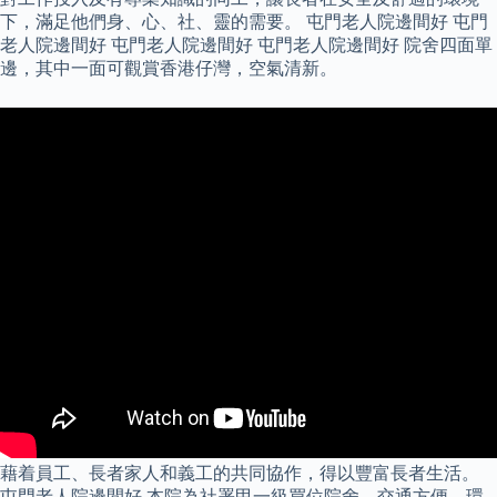
下，滿足他們身、心、社、靈的需要。 屯門老人院邊間好 屯門
老人院邊間好 屯門老人院邊間好 屯門老人院邊間好 院舍四面單
邊，其中一面可觀賞香港仔灣，空氣清新。
藉着員工、長者家人和義工的共同協作，得以豐富長者生活。
屯門老人院邊間好 本院為社署甲一級買位院舍，交通方便，環