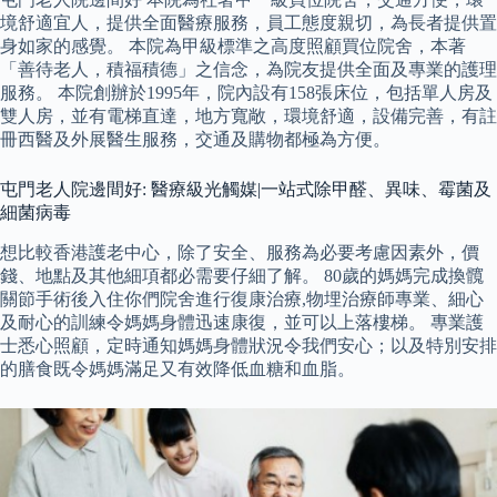
境舒適宜人，提供全面醫療服務，員工態度親切，為長者提供置
身如家的感覺。 本院為甲級標準之高度照顧買位院舍，本著
「善待老人，積福積德」之信念，為院友提供全面及專業的護理
服務。 本院創辦於1995年，院內設有158張床位，包括單人房及
雙人房，並有電梯直達，地方寬敞，環境舒適，設備完善，有註
冊西醫及外展醫生服務，交通及購物都極為方便。
屯門老人院邊間好: 醫療級光觸媒|一站式除甲醛、異味、霉菌及
細菌病毒
想比較香港護老中心，除了安全、服務為必要考慮因素外，價
錢、地點及其他細項都必需要仔細了解。 80歲的媽媽完成換髖
關節手術後入住你們院舍進行復康治療,物埋治療師專業、細心
及耐心的訓練令媽媽身體迅速康復，並可以上落樓梯。 專業護
士悉心照顧，定時通知媽媽身體狀況令我們安心；以及特別安排
的膳食既令媽媽滿足又有效降低血糖和血脂。