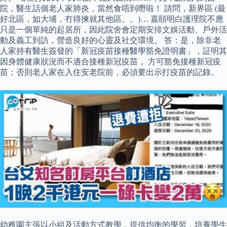
院，醫生話個老人家肺炎，當然食唔到嘢啦！ 請問，新界區 (最
好北區，如大埔，冇得揀就其他區。。)… 嘉頤明白護理院不應
只是一個單純的起居所，因此院舍會定期安排文娛活動、戶外活
動及義工到訪，營造良好的心靈及社交環境。 答：是，除非老
人家持有醫生簽發的「新冠疫苗接種醫學豁免證明書」，証明其
因身體健康狀況而不適合接種新冠疫苗， 方可豁免接種新冠疫
苗；否則老人家在入住安老院前，必須要出示打疫苗的記錄。
幼稚園主張以小組及活動方式教學，提供均衡的學習，培養學生