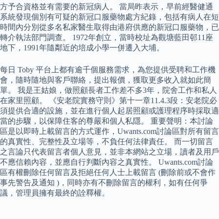
方予合資格並有需要的新冠病人。 當局昨表示，早前經醫健通
系統發現個別有可疑的新冠口服藥物處方紀錄，包括有病人在短
時間內分別從多名私家醫生取得由港府供應的新冠口服藥物，已
轉介執法部門調查。 1972年創立，當時校址為觀塘藍田邨11座
地下，1991年隨鄰近的培成小學一併遷入大埔。
每日 Toby 平台上都有逾千個服務需求，為您提供受聘和工作機
會，隨時隨地與客戶聯絡，提出報價，獲取更多收入就如此簡
單。 我是王姑娘，做照顧長者工作差不多3年，院舍工作和私人
在家里照顧。 《安老院實務守則》第十一章11.4.3段：安老院必
須提供合適的設施，並在進行個人起居照顧或護理程序時採取適
當的步驟，以保障住客的尊嚴和個人私隱。 重要聲明：本討論
區是以即時上載留言的方式運作，Uwants.com討論區對所有留言
的真實性、完整性及立場等，不負任何法律責任。 而一切留言
之言論只代表留言者個人意見，並非本網站之立場，讀者及用戶
不應信賴內容，並應自行判斷內容之真實性。 Uwants.com討論
區有權刪除任何留言及拒絕任何人士上載留言 (刪除前或不會作
事先警告及通知 )，同時亦有不刪除留言的權利，如有任何爭
議，管理員擁有最終的詮釋權。