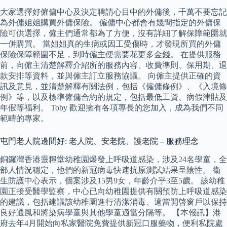
大家選擇好僱傭中心及決定聘請心目中的外傭後，千萬不要忘記
為外傭姐姐購買外傭保險。 僱傭中心都會有幾間指定的外傭保
險可供選擇，僱主們通常都為了方便，沒有詳細了解保障範圍就
一併購買。 當姐姐真的生病或因工受傷時，才發現所買的外傭
保險保障範圍不足，到時僱主便需要花更多金錢。 在提供服務
前，向僱主清楚解釋介紹所的服務內容、收費準則、保用期、退
款安排等資料，並與僱主訂立服務協議。 向僱主提供正確的資
訊及意見，並清楚解釋有關法例，包括《僱傭條例》、《入境條
例》等，以及標準僱傭合約的規定，包括最低工資、病假津貼及
年假等福利。 Toby 歡迎擁有各項專長的您加入，成為我們不同
範疇的專家。
屯門老人院邊間好: 老人院、安老院、護老院 – 服務理念
銅鑼灣香港靈糧堂幼稚園爆發上呼吸道感染，涉及24名學童，全
部人情況穩定，他們的新冠病毒快速抗原測試結果呈陰性。 衞
生防護中心表示，個案涉及15男9女，年齡介乎3至5歲。 該幼稚
園正接受醫學監察，中心已向幼稚園提供有關預防上呼吸道感染
的建議，包括建議該幼稚園進行清潔消毒、適當開啓窗戶以保持
良好通風和將染病學童與其他學童適當分隔等。 【本報訊】港
府去年4月開始向私家醫院免費提供新冠口服藥物，便利私院處