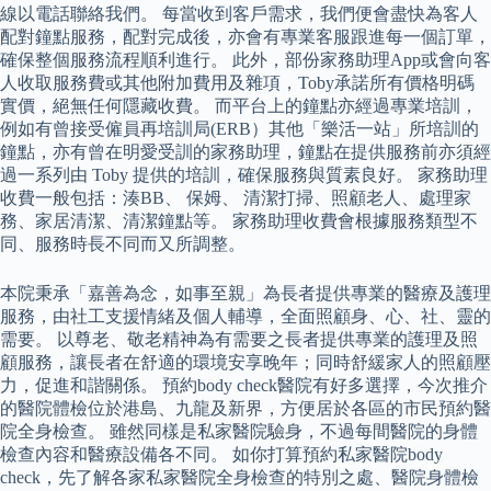
線以電話聯絡我們。 每當收到客戶需求，我們便會盡快為客人
配對鐘點服務，配對完成後，亦會有專業客服跟進每一個訂單，
確保整個服務流程順利進行。 此外，部份家務助理App或會向客
人收取服務費或其他附加費用及雜項，Toby承諾所有價格明碼
實價，絕無任何隱藏收費。 而平台上的鐘點亦經過專業培訓，
例如有曾接受僱員再培訓局(ERB）其他「樂活一站」所培訓的
鐘點，亦有曾在明愛受訓的家務助理，鐘點在提供服務前亦須經
過一系列由 Toby 提供的培訓，確保服務與質素良好。 家務助理
收費一般包括：湊BB、 保姆、 清潔打掃、照顧老人、處理家
務、家居清潔、清潔鐘點等。 家務助理收費會根據服務類型不
同、服務時長不同而又所調整。
本院秉承「嘉善為念，如事至親」為長者提供專業的醫療及護理
服務，由社工支援情緒及個人輔導，全面照顧身、心、社、靈的
需要。 以尊老、敬老精神為有需要之長者提供專業的護理及照
顧服務，讓長者在舒適的環境安享晚年；同時舒緩家人的照顧壓
力，促進和諧關係。 預約body check醫院有好多選擇，今次推介
的醫院體檢位於港島、九龍及新界，方便居於各區的市民預約醫
院全身檢查。 雖然同樣是私家醫院驗身，不過每間醫院的身體
檢查內容和醫療設備各不同。 如你打算預約私家醫院body
check，先了解各家私家醫院全身檢查的特別之處、醫院身體檢