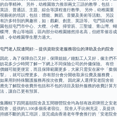
的自學精神。 另外，幼稚園致力推崇兩文三語的教學，包括：
英語、普通話、主題、綜合等課程進行教學。 另外，幼稚園重
視藝術的培訓，包括：體能、舞蹈、音樂及美術等活動。 另設
有許多特別的興趣班，如：戲劇、創意、英語等。 屯門區幼稚
園包括屯門市中心、大欖、小欖、掃管笏、三聖墟、青山灣、蝴
蝶灣、青山等地區，區內部分幼稚園雖然排名高，但經常催谷成
績，令幼稚園學生壓力過大。
屯門老人院邊間好: – 提供資助安老服務宿位的津助及合約院舍
因此，為了保障自己又好，保障姐姐／鐘點工人又好，僱主們不
妨花多少少時間了解一下網上不同保險公司的外傭保險。 有些
價錢可能更便宜，而且保障範圍更多，大家只需安在家中「撳個
掣」，就可以慳更多。 亦有部分會分開收取床位費及服務費，
如果用到特殊醫護服務再按次收費。 因此家人選擇安老院舍前
應先了解院舍收費所包括和不包的項目及額外服務的收費計算方
法，讓自己更有預算。
集團轄下四間嘉頤院舍及五間聯營院舍均為領有政府牌照之安老
院舍，提供約1,100多個長者宿位。 院舍人手比例充足，及提供
持續不斷的員工培訓，並完成由香港老年學會推行的「安老院舍