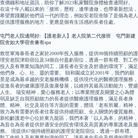
查價錢和地址資訊，助你了解2023私家醫院身體檢查邊間好。
在這十年八載以來的「接班」歷程，邊學邊做，也帶著新想法，
希望實踐屬於他們這一代的理念，例如安老院舍除了是個為老人
提供護理服務的地方，更應是個有生活感的長者住處。
屯門老人院邊間好: 【護老新人】老人院第二代接班 屯門新建
院舍如大學宿舍兼有spa
救世軍海泰長者之家於2000年投入服務，提供98個持續照顧的護
理安老院津助宿位及34個自付盈虧宿位，透過一群有禮、對工作
投入及有專業知識的同工，讓長者在安全及舒適的環境下，滿足
他們身、心、社、靈的需要。 頤和園成立於2001年，我們的願
景是成為最卓越的安老服務機構，提供現代化的醫療護理服務，
促進長者的健康護理及復康發展，以維持其最高活動能力，豐盛
人生。 瑞安精神，愛心服務老人︰以專業態度及關愛之心為體
弱及缺乏自我照顧能力的長者提供醫療護理服務，滿足長者身
體、精神、社交及居住等方面的需要，體現「老有所屬」精神，
致力為有需要的長者住客提供持續照顧、全人關懷的優質服務。
新松齡護老中心位於東九龍區，我們本著「以人為本」的精神，
為旨在為長者提供舒適安全的院舍環境及高質素的專業護老及服
務。 現提供67個持續照顧的護理安老院宿位，透過一群有禮、
對工作投入及有專業知識的同工，讓長者在安全及舒適的環境