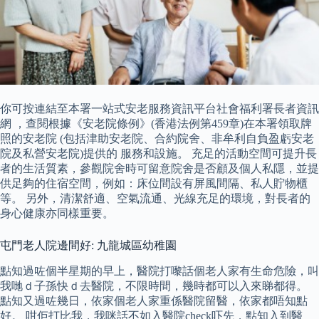
你可按連結至本署一站式安老服務資訊平台社會福利署長者資訊
網 ，查閱根據《安老院條例》(香港法例第459章)在本署領取牌
照的安老院 (包括津助安老院、合約院舍、非牟利自負盈虧安老
院及私營安老院)提供的 服務和設施。 充足的活動空間可提升長
者的生活質素，參觀院舍時可留意院舍是否顧及個人私隱，並提
供足夠的住宿空間，例如：床位間設有屏風間隔、私人貯物櫃
等。 另外，清潔舒適、空氣流通、光線充足的環境，對長者的
身心健康亦同樣重要。
屯門老人院邊間好: 九龍城區幼稚園
點知過咗個半星期的早上，醫院打嚟話個老人家有生命危險，叫
我哋ｄ子孫快ｄ去醫院，不限時間，幾時都可以入來睇都得。
點知又過咗幾日，依家個老人家重係醫院留醫，依家都唔知點
好。 咁佢打比我，我咪話不如入醫院check吓先，點知入到醫