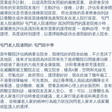
質素提升計劃」，以提高對院友照顧的服務質素。 政府會安排
現有的安老院院友進行「主動評估－接種」計劃，評估長者身體
健康狀況是否適合接種新冠疫苗。 而合資格的長者將會由到診
註冊醫生或外展疫苗接種隊負責幫院友在老人院打疫苗。 屯門
老人院邊間好 屯門老人院邊間好 當詢問我們的護老院推介時，
家屬應先評估及識別長者所需要的護理程度 一 能夠自理、中度
護理、高度或特別護理，以選擇能夠提供合適照顧的老人院舍。
屯門老人院邊間好: 屯門區中學
當年醫院評估媽媽要去院舍，我便找好的院舍給她，不介意誇了
其他區，後來才知道因為誇區而喪失了政府醫院日間復康治療，
亦錯過了最佳的六個月黃金康復期。 沙田耆康會群芳護老院，
在威爾斯親王醫院左近，獨立院舍，楼高6層，空間和光線充
足，空氣也好，政府買位，護理都好好，我在此做了幾年義工，
不過要排隊輪候，可先查詢。 由註冊專職人員組成的團隊全天
候看護，提供醫療、復康、營養及精神心理上的全面照料，並有
西醫定期到診，確保院友及家人安心。 答：可以，註冊醫生為
老人家進行評估時會提供建議，老人家打復必泰或科興是否合
適， 並根據老人家的精神行為能力狀況詢問老人家本人或家屬
或監護人的選擇。