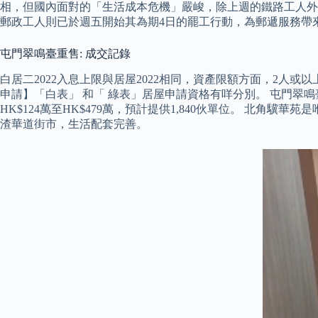
相，但國內面對的「生活成本危機」嚴峻，除上週的鐵路工人外
郵政工人則已於週五開始其為期4日的罷工行動，為郵遞服務帶
屯門翠鳴臺重售: 成交記錄
白居二2022入息上限與居屋2022相同，資產限額方面，2人或以上
申請】「白表」 和「 綠表」居屋申請資格有咩分別。 屯門翠鳴
HK$124萬至HK$479萬，預計提供1,840伙單位。 北
渣華道街市，生活配套完善。