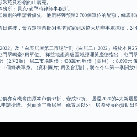
的彩禾苑及粉嶺的山麗苑。
事務所：貝克•麥堅時律師事務所。
別的申請者優先，他們將獲預留2 700個單位的配額，綠表和白
日選樓，會方邀請首批84名準買家到房協大坑辦事處揀樓，2
22」及「白表居屋第二市場計劃（白居二）2022」將於本月25
屯門翠鳴臺2房單位。 祥益地產高級區域經理黃慶德指出，屯門翠
方呎（2房2廳） 居二市場叫價：438萬元 呎價（實用）：8,6
庭、1個綠表單身。 (資料圖片) 房委會預計，將在今年第一季
價亦有機會由原本市價63折，變成57折。 居屋2020的4大新居
批市民申請搶購。 然而除了新居屋、綠置居以外，房協發展的資助