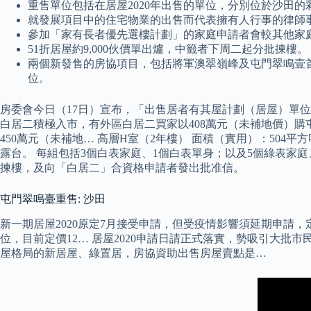
重售單位包括在居屋2020年出售的單位，分別位於沙田
就發展項目中的住宅物業的出售而代表擁有人行事的律師
參加「家有長者優先選樓計劃」的家庭申請者會較其他家庭類
51折居屋約9,000伙價單出爐，中籤者下周二起分批揀樓。
兩個新發售的房協項目，包括將軍澳翠嶺峰及屯門翠鳴壹首
位。
房委會今日（17日）宣布，「出售居者有其屋計劃（居屋）單位20
白居二積極入市，有外區白居二買家以408萬元（未補地價）購
450萬元（未補地… 高層H室（2年樓） 面積（實用）：504平
露台。 每組包括3個白表家庭、1個白表單身；以及5個綠表家
揀樓，及向「白居二」合資格申請者發出批准信。
屯門翠鳴臺重售: 沙田
新一期居屋2020原定7月接受申請，但受疫情影響須延期申請，定
位，目前定價12… 居屋2020申請日請正式落實，勢吸引大
屋格局的新居屋、綠置居，房協資助出售房屋賣點是…