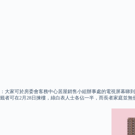
：大家可於房委會客務中心居屋銷售小組辦事處的電視屏幕睇到最新
籤者可在2月28日揀樓，綠白表人士各佔一半，而長者家庭並無優