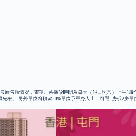
售樓情况，電視屏幕播放時間為每天（假日照常）上午8時至晚上1
先權。 另外單位將預留20%單位予單身人士，可選1房或2房單