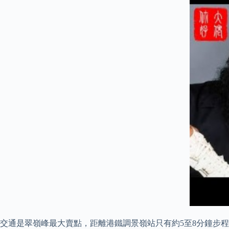
交通是翠嶺峰最大賣點，距離港鐵調景嶺站只有約5至8分鐘步