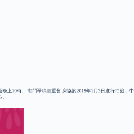
0時。 屯門翠鳴臺重售 房協於2018年1月3日進行抽籤，中
位。