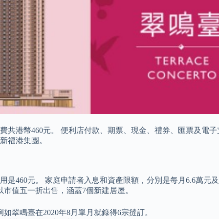
請費共港幣460元。 便利店付款、期票、現金、禮券、匯票及電
為新福港集團。
用是460元。 家庭申請者入息和資產限額，分別是每月6.6萬元
定以市值五一折出售，涵蓋7個新建居屋。
翠鳴臺在2020年8月單月就錄得6宗撻訂。