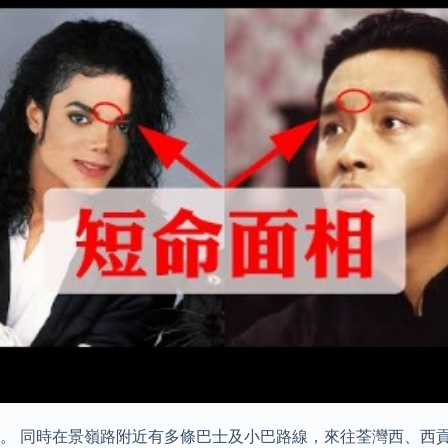
程。 同時在景嶺路附近有多條巴士及小巴路線，來往荃灣西、西