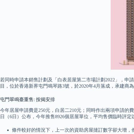
若同時申請本銷售計劃及「白表居屋第二市場計劃2022」，申
目，位於香港新界屯門鳴琴路3號，於2020年4月落成，承建商
屯門翠鳴臺重售: 按揭安排
今年居屋申請費是250元，白居二210元；同時作出兩項申請的費
日（6日）公布，今年推售8926個居屋單位，平均售價臨時評
條件較好的情況下，上一次的資助房屋撻訂數字卻大增，例如