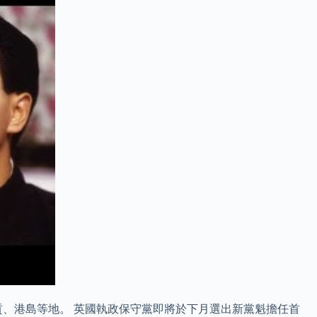
貢、港島等地。 英國執政保守黨即將於下月選出新黨魁擔任首