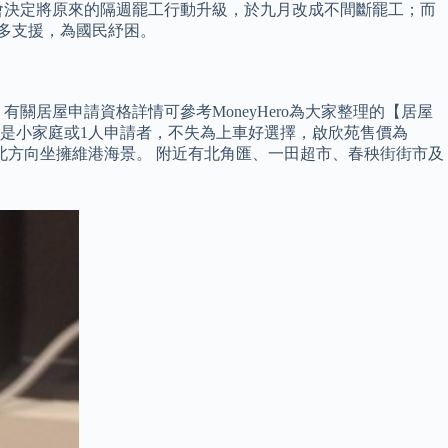
會決定將原來的隔週罷工行動升級，於九月改成不間斷罷工；而
多支援，為國民紓困。
 有關居屋申請資格詳情可參考MoneyHero為大家整理的【居屋
，如是小家庭或1人申請者，不失為上車好選擇，啟欣苑售價為
向東北方向坐擁維港海景。 附近有北角匯、一田超市、春秧街街市及