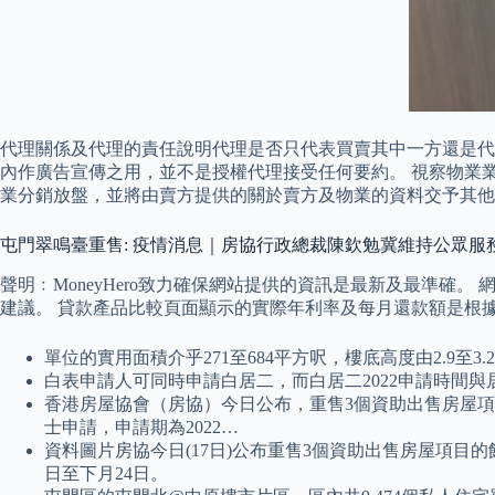
代理關係及代理的責任說明代理是否只代表買賣其中一方還是代
內作廣告宣傳之用，並不是授權代理接受任何要約。 視察物業
業分銷放盤，並將由賣方提供的關於賣方及物業的資料交予其他
屯門翠鳴臺重售: 疫情消息｜房協行政總裁陳欽勉冀維持公眾服
聲明﹕MoneyHero致力確保網站提供的資訊是最新及最準確。
建議。 貸款產品比較頁面顯示的實際年利率及每月還款額是根
單位的實用面積介乎271至684平方呎，樓底高度由2.9至3.
白表申請人可同時申請白居二，而白居二2022申請時間與居
香港房屋協會（房協）今日公布，重售3個資助出售房屋項目
士申請，申請期為2022…
資料圖片房協今日(17日)公布重售3個資助出售房屋項目的
日至下月24日。