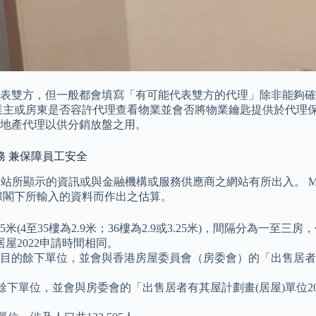
表雙方，但一般都會填寫「有可能代表雙方的代理」除非能夠確
業主或房東是否容許代理查看物業並會否將物業鑰匙提供於代理保
地產代理以供分銷放盤之用。
務 兼保障員工安全
 網站所顯示的資訊或與金融機構或服務供應商之網站有所出入。 M
據閣下所輸入的資料而作出之估算。
25米(4至35樓為2.9米；36樓為2.9或3.25米)，間隔分為一
屋2022申請時間相同。
的餘下單位，並會與香港房屋委員會（房委會）的「出售居者有其屋
餘下單位，並會與房委會的「出售居者有其屋計劃畫(居屋)單位202