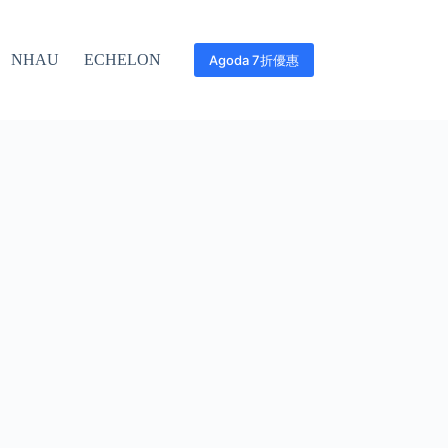
NHAU
ECHELON
Agoda 7折優惠