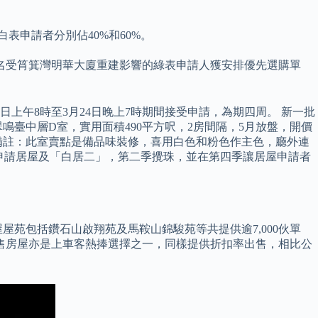
表申請者分別佔40%和60%。
4名受筲箕灣明華大廈重建影響的綠表申請人獲安排優先選購單
日上午8時至3月24日晚上7時期間接受申請，為期四周。 新一批
鳴臺中層D室，實用面積490平方呎，2房間隔，5月放盤，開價
90元 備註：此室賣點是備品味裝修，喜用白色和粉色作主色，廳外連
開放申請居屋及「白居二」，第二季攪珠，並在第四季讓居屋申請者
屋屋苑包括鑽石山啟翔苑及馬鞍山錦駿苑等共提供逾7,000伙單
出售房屋亦是上車客熱捧選擇之一，同樣提供折扣率出售，相比公