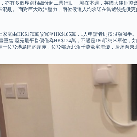
，亦有多個界別相繼發起工業行動。 就在本週，英國大律師協
來混亂。 面對巨大政治壓力，兩位候選人均承諾在當選後提供更
家庭由HK$170萬放寬至HK$185萬，1人申請者則按限額減半。
臺重售 屋苑最平售價僅為HK$124萬，不過是186呎納米單位
角驥華苑是唯一位於港島區的屋苑，位於鄰近北角千萬豪宅海璇，居屋