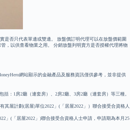
實是否只代表單邊或雙邊。 放盤價訂明代理可以在放盤價範圍
管，以供查看物業之用。 分銷放盤列明賣方是否授權代理將物
oneyHero網站顯示的金融產品及服務資訊僅供參考，並非提供
至三房，包括：1房2廳（連套房）、2房2廳、3房2廳（連套房）等三種。
計劃(居屋)單位2022」(「居屋2022」）聯合接受合資格人
2」(「居屋2022」)聯合接受合資格人士申請，申請期為本月25