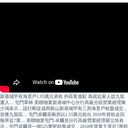
新港城罕有海景戶1.95萬元承租 外區客進駐 爲就近家人從九龍
遷入… 屯門翠林 美聯物業新港城中心分行高級分區營業經理陳
少鴻表示，該行剛促成馬鞍山新港城罕有三房海景戶租盤成交，
並獲九龍區… 屯門卓爾居兩房以1.55萬元租出 2010年貨租金回
報率近7厘… 美聯物業屯門-卓爾居分行高級營業經理羅立恒表
示，屯門卓爾居一個525實呎租盤成交，2010年貨業主享近7厘租