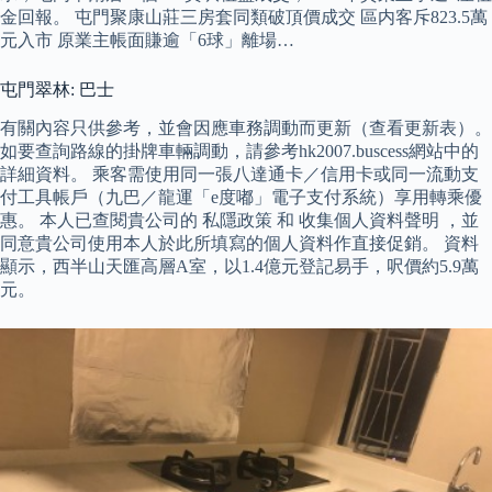
金回報。 屯門聚康山莊三房套同類破頂價成交 區内客斥823.5萬
元入市 原業主帳面賺逾「6球」離場…
屯門翠林: 巴士
有關內容只供參考，並會因應車務調動而更新（查看更新表）。
如要查詢路線的掛牌車輛調動，請參考hk2007.buscess網站中的
詳細資料。 乘客需使用同一張八達通卡／信用卡或同一流動支
付工具帳戶（九巴／龍運「e度嘟」電子支付系統）享用轉乘優
惠。 本人已查閱貴公司的 私隱政策 和 收集個人資料聲明 ，並
同意貴公司使用本人於此所填寫的個人資料作直接促銷。 資料
顯示，西半山天匯高層A室，以1.4億元登記易手，呎價約5.9萬
元。