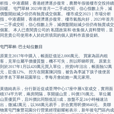
析指，中港通關，香港經濟逐步復常，農曆年假後樓市交投持續
回暖。 屯門翠林 2023年首月一二手成交旺，信心指數上升，減
價盤開始減少但仍有蝕賣成交個案。 樓市成交2023｜市場分析
指，中港通關，香港經濟逐步復常、樓市氣氛向好，2023年首月
一二手成交旺，信心指數上升，減價盤開始減少但仍有蝕賣成交
個案。 本人已查閱貴公司的 私隱政策和 收集個人資料聲明，並
同意貴公司使用本人於此所填寫的個人資料作直接促銷。
屯門翠林: 巴士站位數目
原業主2017年中購入，帳面貶值近2,000萬元。 買家為區內租
客，見單位屬平價優質盤，機不可失，所以即睇即買。 原業主
則於2017年1月以420萬元買入單位，持貨6年沽出，帳面蝕52萬
元，貶值12%。 控方在開案陳詞指，被告為李誕下孩子後便居
於李名下翠林花園單位，李每月會給她一萬元家用。
黃德純表示，分行新近促成荃灣中心17座中層A室成交，實用面
積374平方呎，兩房間隔，享開揚山景，叫價370萬元。 單位屬
山景優質戶，且叫價比同類低近1成，放盤不足24小時極速沽
出，微減2萬元，以368萬元易手，折合實用呎價9840元。 美聯
物業屯門豫豐花園分行營業經理顧耀彬表示，新年後屯門區內成