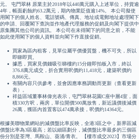
元。 屯門翠林 原業主於2018年以440萬元購入上述單位，持貨逾
4年，帳面虧蝕約63.2萬元，期內物業貶值逾14%。 本公司擬使
用閣下的個人姓名、電話號碼、傳真、地址或電郵地址處理閣下
的申請、回覆閣下查詢並作地產代理服務的促銷及向閣下提供中
原集團其他公司的資訊。 本公司在未得閣下的同意之前，不能
如此使用閣下的個人資料並向閣下作直接促銷。
買家為區內租客，見單位屬平價優質盤，機不可失，所以
即睇即買。
據悉，買家見價錢吸引睇樓約15分鐘即拍板入市，終以
376.8萬元成交，折合實用呎價約11,418元，建築呎價約
8,866元。
有關內容只供參考，並會因應車務調動而更新（查看更新
表）。
祥益區域董事林偉光表示，屯門翠林花園C座中層4室，面
積330方呎，兩房，單位開價500萬放售，新近議價後減價
26萬，獲區內首置客以474萬承接，呎價約14364元。
根據美聯物業網站的減價盤比率反映，全港3區之中，新界區減
價盤比率為3區最高；若以細區劃分，減價盤比率最多的三個區
份分別是荃灣、馬鞍山、葵涌/青衣。 【樓市成交2023】市場分