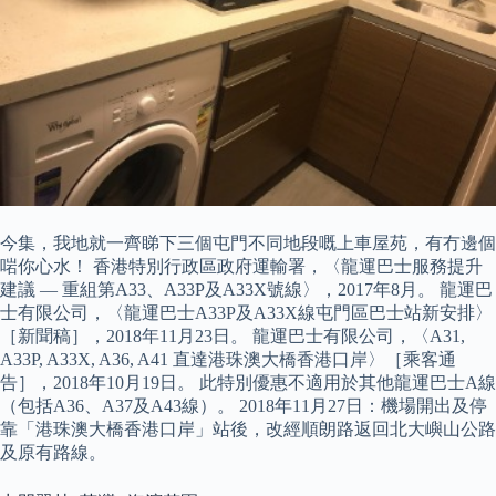
今集，我地就一齊睇下三個屯門不同地段嘅上車屋苑，有冇邊個
啱你心水！ 香港特別行政區政府運輸署，〈龍運巴士服務提升
建議 — 重組第A33、A33P及A33X號線〉，2017年8月。 龍運巴
士有限公司，〈龍運巴士A33P及A33X線屯門區巴士站新安排〉
［新聞稿］，2018年11月23日。 龍運巴士有限公司，〈A31,
A33P, A33X, A36, A41 直達港珠澳大橋香港口岸〉［乘客通
告］，2018年10月19日。 此特別優惠不適用於其他龍運巴士A線
（包括A36、A37及A43線）。 2018年11月27日：機場開出及停
靠「港珠澳大橋香港口岸」站後，改經順朗路返回北大嶼山公路
及原有路線。