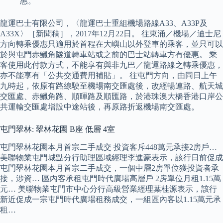
惠。
龍運巴士有限公司，〈龍運巴士重組機場路線A33、A33P及
A33X〉［新聞稿］，2017年12月22日。 往東涌／機場／迪士尼
方向轉乘優惠只適用於首程在大嶼山以外登車的乘客，並只可以
於與屯門赤鱲角隧道轉車站或之前的巴士站轉車方有優惠。 乘
客使用此付款方式，不能享有與非九巴／龍運路線之轉乘優惠，
亦不能享有「公共交通費用補貼」。 往屯門方向，由同日上午
九時起，依原有路線駛至機場南交匯處後，改經暢連路、航天城
交匯處、赤鱲角路、順暉路及順匯路，於港珠澳大橋香港口岸公
共運輸交匯處增設中途站後，再原路折返機場南交匯處。
屯門翠林: 翠林花園 B座 低層 4室
屯門翠林花園本月首宗二手成交 投資客斥448萬元承接2房戶…
美聯物業屯門城點分行助理區域經理李進豪表示，該行日前促成
屯門翠林花園本月首宗二手成交，一個中層2房單位獲投資者承
接，涉資… 區內客承租屯門時代廣場高層戶 2房單位月租1.15萬
元… 美聯物業屯門市中心分行高級營業經理葉桂源表示，該行
新近促成一宗屯門時代廣場租務成交，一組區內客以1.15萬元承
租…