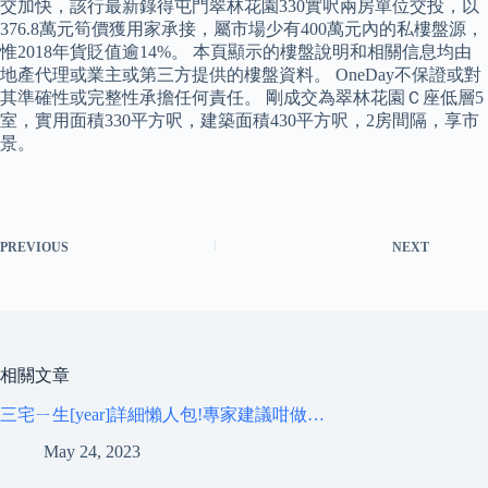
交加快，該行最新錄得屯門翠林花園330實呎兩房單位交投，以
376.8萬元筍價獲用家承接，屬市場少有400萬元內的私樓盤源，
惟2018年貨貶值逾14%。 本頁顯示的樓盤說明和相關信息均由
地產代理或業主或第三方提供的樓盤資料。 OneDay不保證或對
其準確性或完整性承擔任何責任。 剛成交為翠林花園Ｃ座低層5
室，實用面積330平方呎，建築面積430平方呎，2房間隔，享市
景。
PREVIOUS
NEXT
相關文章
三宅ㄧ生[year]詳細懶人包!專家建議咁做…
May 24, 2023