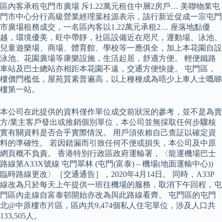
區內客承租屯門市廣場 斥1.22萬元租住中層2房戶… 美聯物業屯
門市中心分行高級營業經理葉桂源表示，該行新近促成一宗屯門
市廣場租務成交，一名區內客以1.22萬元承租2… 座落地點優
越，環境優美，旺中帶靜，社區設備近在咫尺，運動場、泳池、
兒童遊樂場、商場、體育館、學校等一應俱全，加上本花園自設
泳池、花園廣場等康樂設施，生活起居，舒適方便。 輕便鐵路
車站及巴士總站亦相距本花園不遠，交通方便快捷。 屯門區，
樓價門檻低，屋苑質素普遍高，以上種種成為唔少上車人士嘅睇
樓第一站。
本公司在此提供的資料僅作單位成交前狀況的參考，並不是為賣
方/業主客戶發出或推銷個別單位，本公司並無採取任何步驟核
實有關資料是否合乎實際情況。 用戶須依賴自己查証以確定資
料的準確性。 若因錯漏而引致任何不便或損失，本公司及中原
網頁概不負責。 香港特別行政區政府運輸署，〈龍運機場巴士
路線第A33X號線 屯門翠林 (屯門(富泰) – 機場(地面運輸中心))
臨時路線更改〉［交通通告］，2020年4月14日。 同時，A33P
線改為只於每天上午提供一班往機場的服務，取消下午回程，屯
門區內走線自富泰邨開始亦改為與此路線看齊。 屯門區的屯門
北@中原樓市片區，區內共9,474個私人住宅單位，涉及人口共
133,505人。