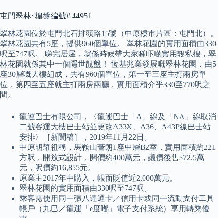
屯門翠林: 樓盤編號# 44951
翠林花園位於屯門北石排頭路15號（中原樓市片區：屯門北）。
翠林花園共有5座，提供960個單位。 翠林花園的實用面積由330
呎至747呎。 睇完居屋，就係時候帶大家睇吓啲實用靚私樓，翠
林花園就係其中一個隱世靚盤！ 恆基兆業發展嘅翠林花園，由5
座30層嘅大樓組成，共有960個單位，第一至三座主打兩房單
位，第四至五座就主打兩房兩廳，實用面積介乎330至770呎之
間。
龍運巴士有限公司，〈龍運巴士「A」線及「NA」線取消
二號客運大樓巴士站並更改A33X、A36、A43P線巴士站
安排〉［新聞稿］，2019年11月22日。
中原胡耀祖稱，馬鞍山薈朗1座中層B2室，實用面積約221
方呎，開放式設計，開價約400萬元，議價後售372.5萬
元，呎價約16,855元。
原業主2017年中購入，帳面貶值近2,000萬元。
翠林花園的實用面積由330呎至747呎。
乘客需使用同一張八達通卡／信用卡或同一流動支付工具
帳戶（九巴／龍運「e度嘟」電子支付系統）享用轉乘優