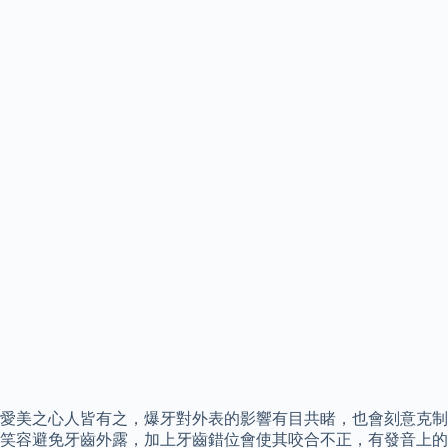
愛美之心人皆有之，爆牙對外表的影響有目共睹，也會刻意克制
笑容避免牙齒外露，加上牙齒錯位會使其咬合不正，有發音上的