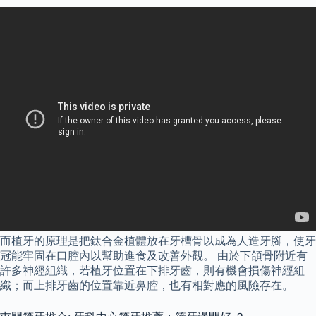
而植牙的原理是把鈦合金植體放在牙槽骨以成為人造牙腳，使牙
冠能牢固在口腔內以幫助進食及改善外觀。 由於下頜骨附近有
許多神經組織，若植牙位置在下排牙齒，則有機會損傷神經組
織；而上排牙齒的位置靠近鼻腔，也有相對應的風險存在。