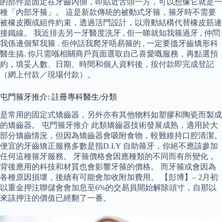
的部件是固定在牙齒內側，即貼近舌頭一方，可以想像它就是一
種「內部牙箍」。 這是新款傳統的被動式牙箍，箍牙時不需要
被橡皮圈或組件約束，透過活門設計，以滑動結構代替橡皮筋連
接鐵線。 我近排去另一牙醫度洗牙 , 佢一睇就知我箍過牙 , 仲問
我係邊個幫我箍 . 佢仲話我爬牙唔易箍的 , 一定要搵牙齒矯形科
醫生搞. 你只需喺相關商戶頁面選取自己喜愛嘅服務，再點選預
約，填妥人數、日期、時間和個人資料後，按付款即完成登記
（網上付款／現場付款）。
屯門箍牙推介: 註冊專科醫生/分類
是常用的固定式矯齒器，另外亦有其他物料如塑膠和陶瓷而製成
的矯齒器。 屯門箍牙推介 此類矯齒器技術發展成熟，適用於大
部分矯齒情況，但因為矯齒器會吸附食物，較難維持口腔清潔。
便宜的牙齒矯正服務多數是指D.I.Y 自助箍牙，你絕不應該參加
任何這種箍牙服務。 牙箍價格會因應種類的不同而有所變化，
背後應用的科技和材質也會影響牙箍的價格。 而牙箍或會因為
各種原因損壞，後續有可能會加收附加費用。 【彭博】– 2月初
以重金押注聯儲會會加息至6%的交易員開始解除頭寸，自那以
來該押注的價值已經翻了一番。