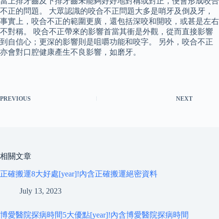
當上排牙齒及下排牙齒未能夠好好地對稱或對正，便會形成咬合
不正的問題。 大眾認識的咬合不正問題大多是哨牙及倒及牙，
事實上，咬合不正的範圍更廣，還包括深咬和開咬，或甚是左右
不對稱。 咬合不正帶來的影響首當其衝是外觀，從而直接影響
到自信心；更深的影響則是咀嚼功能和咬字。 另外，咬合不正
亦會對口腔健康產生不良影響，如磨牙。
PREVIOUS
NEXT
相關文章
正確搬運8大好處[year]!內含正確搬運絕密資料
July 13, 2023
博愛醫院探病時間5大優點[year]!內含博愛醫院探病時間