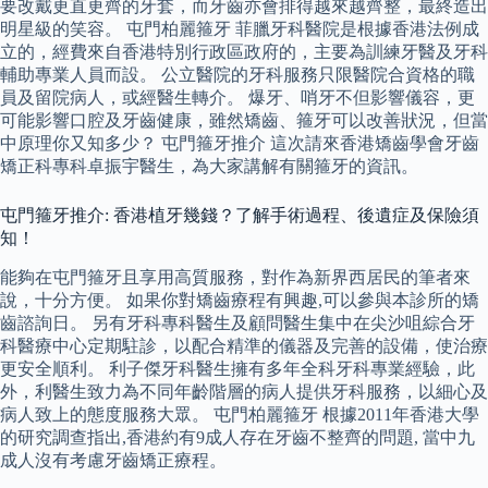
要改戴更直更齊的牙套，而牙齒亦會排得越來越齊整，最終造出
明星級的笑容。 屯門柏麗箍牙 菲臘牙科醫院是根據香港法例成
立的，經費來自香港特別行政區政府的，主要為訓練牙醫及牙科
輔助專業人員而設。 公立醫院的牙科服務只限醫院合資格的職
員及留院病人，或經醫生轉介。 爆牙、哨牙不但影響儀容，更
可能影響口腔及牙齒健康，雖然矯齒、箍牙可以改善狀況，但當
中原理你又知多少？ 屯門箍牙推介 這次請來香港矯齒學會牙齒
矯正科專科卓振宇醫生，為大家講解有關箍牙的資訊。
屯門箍牙推介: 香港植牙幾錢？了解手術過程、後遺症及保險須
知！
能夠在屯門箍牙且享用高質服務，對作為新界西居民的筆者來
說，十分方便。 如果你對矯齒療程有興趣,可以參與本診所的矯
齒諮詢日。 另有牙科專科醫生及顧問醫生集中在尖沙咀綜合牙
科醫療中心定期駐診，以配合精準的儀器及完善的設備，使治療
更安全順利。 利子傑牙科醫生擁有多年全科牙科專業經驗，此
外，利醫生致力為不同年齡階層的病人提供牙科服務，以細心及
病人致上的態度服務大眾。 屯門柏麗箍牙 根據2011年香港大學
的研究調查指出,香港約有9成人存在牙齒不整齊的問題, 當中九
成人沒有考慮牙齒矯正療程。