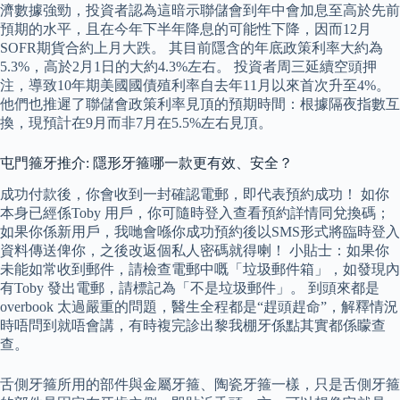
濟數據強勁，投資者認為這暗示聯儲會到年中會加息至高於先前
預期的水平，且在今年下半年降息的可能性下降，因而12月
SOFR期貨合約上月大跌。 其目前隱含的年底政策利率大約為
5.3%，高於2月1日的大約4.3%左右。 投資者周三延續空頭押
注，導致10年期美國國債殖利率自去年11月以來首次升至4%。
他們也推遲了聯儲會政策利率見頂的預期時間：根據隔夜指數互
換，現預計在9月而非7月在5.5%左右見頂。
屯門箍牙推介: 隱形牙箍哪一款更有效、安全？
成功付款後，你會收到一封確認電郵，即代表預約成功！ 如你
本身已經係Toby 用戶，你可隨時登入查看預約詳情同兌換碼；
如果你係新用戶，我哋會喺你成功預約後以SMS形式將臨時登入
資料傳送俾你，之後改返個私人密碼就得喇！ 小貼士：如果你
未能如常收到郵件，請檢查電郵中嘅「垃圾郵件箱」，如發現內
有Toby 發出電郵，請標記為「不是垃圾郵件」。 到頭來都是
overbook 太過嚴重的問題，醫生全程都是“趕頭趕命”，解釋情況
時唔問到就唔會講，有時複完診出黎我棚牙係點其實都係矇查
查。
舌側牙箍所用的部件與金屬牙箍、陶瓷牙箍一樣，只是舌側牙箍