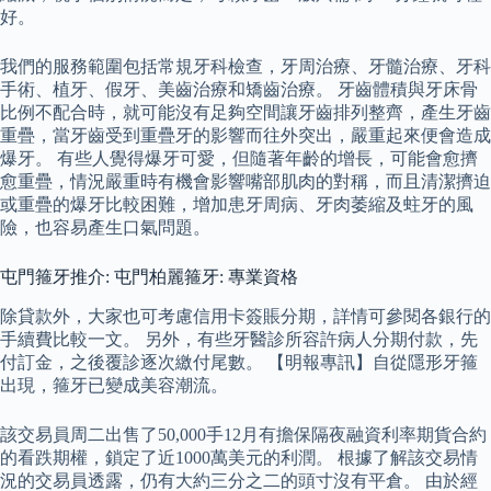
好。
我們的服務範圍包括常規牙科檢查，牙周治療、牙髓治療、牙科
手術、植牙、假牙、美齒治療和矯齒治療。 牙齒體積與牙床骨
比例不配合時，就可能沒有足夠空間讓牙齒排列整齊，產生牙齒
重疊，當牙齒受到重疊牙的影響而往外突出，嚴重起來便會造成
爆牙。 有些人覺得爆牙可愛，但隨著年齡的增長，可能會愈擠
愈重疊，情況嚴重時有機會影響嘴部肌肉的對稱，而且清潔擠迫
或重疊的爆牙比較困難，增加患牙周病、牙肉萎縮及蛀牙的風
險，也容易產生口氣問題。
屯門箍牙推介: 屯門柏麗箍牙: 專業資格
除貸款外，大家也可考慮信用卡簽賬分期，詳情可參閱各銀行的
手續費比較一文。 另外，有些牙醫診所容許病人分期付款，先
付訂金，之後覆診逐次繳付尾數。 【明報專訊】自從隱形牙箍
出現，箍牙已變成美容潮流。
該交易員周二出售了50,000手12月有擔保隔夜融資利率期貨合約
的看跌期權，鎖定了近1000萬美元的利潤。 根據了解該交易情
況的交易員透露，仍有大約三分之二的頭寸沒有平倉。 由於經