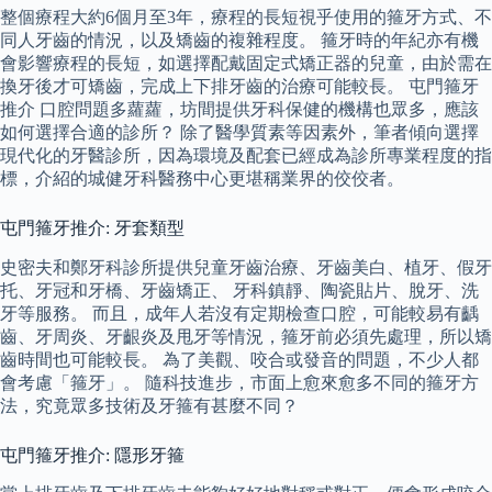
整個療程大約6個月至3年，療程的長短視乎使用的箍牙方式、不
同人牙齒的情況，以及矯齒的複雜程度。 箍牙時的年紀亦有機
會影響療程的長短，如選擇配戴固定式矯正器的兒童，由於需在
換牙後才可矯齒，完成上下排牙齒的治療可能較長。 屯門箍牙
推介 口腔問題多蘿蘿，坊間提供牙科保健的機構也眾多，應該
如何選擇合適的診所？ 除了醫學質素等因素外，筆者傾向選擇
現代化的牙醫診所，因為環境及配套已經成為診所專業程度的指
標，介紹的城健牙科醫務中心更堪稱業界的佼佼者。
屯門箍牙推介: 牙套類型
史密夫和鄭牙科診所提供兒童牙齒治療、牙齒美白、植牙、假牙
托、牙冠和牙橋、牙齒矯正、 牙科鎮靜、陶瓷貼片、脫牙、洗
牙等服務。 而且，成年人若沒有定期檢查口腔，可能較易有齲
齒、牙周炎、牙齦炎及甩牙等情況，箍牙前必須先處理，所以矯
齒時間也可能較長。 為了美觀、咬合或發音的問題，不少人都
會考慮「箍牙」。 隨科技進步，市面上愈來愈多不同的箍牙方
法，究竟眾多技術及牙箍有甚麼不同？
屯門箍牙推介: 隱形牙箍