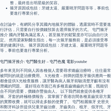
整，最終造出明星級的笑容。
箍牙原因或包括：牙縫太逼、嚴重哨牙問題等等，事前也
要進行專業分析。
在討論中，有網民分享其國內地箍牙的體驗，透露當時不需要進
行評估，只需要自行按價錢預算去選擇箍牙的方式。 屯門箍牙
推介 國內牙醫為滿足客人，甚至箍牙的鬆緊度亦可以由自行決
定。 然而梁家駒醫生指出，每一次箍牙服務前，是必須接受專
業的健康評估。 箍牙原因或包括：牙縫太逼、嚴重哨牙問題等
等，事前也要進行專業分析。
屯門箍牙推介: 屯門醫生好 – 屯門色魔 電影youtube
多年來見到不同病人因各種個人需要尋求矯齒治療時，往往最常
被問到的就是治療費用。 X光檢查 – 持牌的隱形牙箍供應商一般
都會提供X光檢查服務，讓牙醫為病人箍牙前驗清楚牙齦有沒有
潛藏的問題。 還好現在市面已有多種直齒矯齒的方案，既能切
合不同的需要，價錢亦豐儉由人。 以下我們就會提供各種牙
箍、牙套的終極格價報告，當掌握了香港坊間各種直齒笑容方案
的實際收費，就可以掃走多餘的使費了。 屯門柏麗箍牙 史密夫
和鄭牙科診所提供兒童牙齒治療、牙齒美白、植牙、假牙托、牙