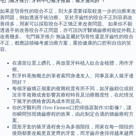
屯門箍牙推介: 牙科中心箍牙推薦：箍牙邊間好 ？
如果是顎骨性的咬合不正，則大多需要採取較進一步的治療來改
善問題，例如透過手術治療。 至於牙齒性的咬合不正則容易改
善得多，用家可以採取咬合不正矯正來改善問題。 如果你不願
透過手術改善咬合不正問題，亦可諮詢牙醫矯齒療程能從外觀上
改善幾多。 屯門箍牙推介 無論是屬於顎骨性還是牙齒性的咬合
不正，都應該積極考慮治療方案，重拾健康的口腔和自信的笑
容。
在適當位置上鑽孔，再放置牙科植入鈦合金植體，用作牙
根。
對牙科亳無概念的筆者索問身邊友人、同事及家人箍牙邊
間好？
每個牙齒矯正個案的複雜程度有所不同，如牙齒錯位或狀
況非常複雜或會影響其療程時長及治療難度性，在此情況
下箍牙的價格會因為成本而提高。
你的牙醫利用 iTero Element口腔掃描器製作3D影像7，讓
你瞬間預視矯齒療程的效果，由此制定合適的矯齒療程方
案。
隱形牙套的箍牙過程會分為多個階段，用家在每一階段的
後期都要改戴更直更齊的牙套，而牙齒亦會排得越來越齊