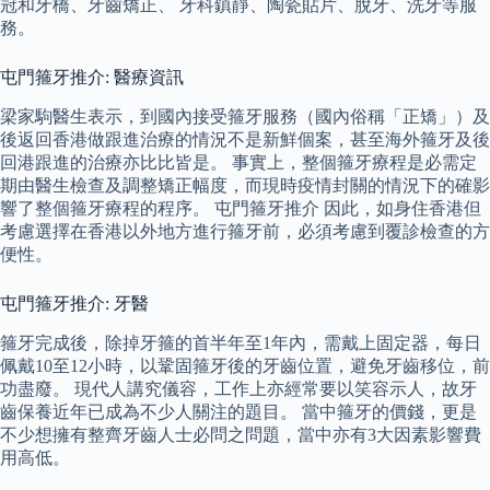
冠和牙橋、牙齒矯正、 牙科鎮靜、陶瓷貼片、脫牙、洗牙等服
務。
屯門箍牙推介: 醫療資訊
梁家駒醫生表示，到國內接受箍牙服務（國內俗稱「正矯」）及
後返回香港做跟進治療的情況不是新鮮個案，甚至海外箍牙及後
回港跟進的治療亦比比皆是。 事實上，整個箍牙療程是必需定
期由醫生檢查及調整矯正幅度，而現時疫情封關的情況下的確影
響了整個箍牙療程的程序。 屯門箍牙推介 因此，如身住香港但
考慮選擇在香港以外地方進行箍牙前，必須考慮到覆診檢查的方
便性。
屯門箍牙推介: 牙醫
箍牙完成後，除掉牙箍的首半年至1年內，需戴上固定器，每日
佩戴10至12小時，以鞏固箍牙後的牙齒位置，避免牙齒移位，前
功盡廢。 現代人講究儀容，工作上亦經常要以笑容示人，故牙
齒保養近年已成為不少人關注的題目。 當中箍牙的價錢，更是
不少想擁有整齊牙齒人士必問之問題，當中亦有3大因素影響費
用高低。