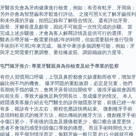
牙醫首先會為牙肉健康進行檢查，例如：有否有蛀牙、牙周病；
另外亦會為智慧齒和牙骹進行評估。 之後可照X光了解牙齒排列
和未外露的牙齒，拍照記錄和了解咬合情況。 還有評估牙骨、
面骨、牙腳長度及顱骨，因此不可能是一次性完成的步驟。 當
完成上述步驟後，才會為客人解釋詳情及提供可行的選擇。 牙
醫表示帶牙箍一般需要持續2年的時間，但如需要額外進行顎骨
手術則不可用2年來完成。 箍牙中牽涉多個調整可能，例如：牙
與牙之間需要打磨調整、要拉橡皮筋、調節鐵線的力度等。
屯門箍牙推介: 專業牙醫親身為你檢查及給予專業的監察
有些人習慣用口呼吸，上顎及鼻腔都會欠缺運動而收窄，增加牙
齒比例不均的機會。 爆牙問題的重點族群，必定是兒童，他們
長期吮手指的吸力，會將牙床骨頭拉開收窄，後排牙齒就會因而
向前生長，導致犬齒無足夠空間長出，形成爆牙的情況。 本人
經隱適美客服介紹去屯門醫生的診所做隱形牙套，前後已經一年
有多，複診有十次左右，療程也應該快將結束。 微創種牙手術
是現時較新式的種牙方法，相比傳統的種牙方法，微創種牙手術
令傷口更小，手術後的流血及腫痛都更少，傷口癒合速度更快，
患者不會強烈感受到因傷口導致的痛楚。 而且手術時間也大大
縮減，視乎個別情況而定，每顆牙齒一般只需 約15 分鐘就可種