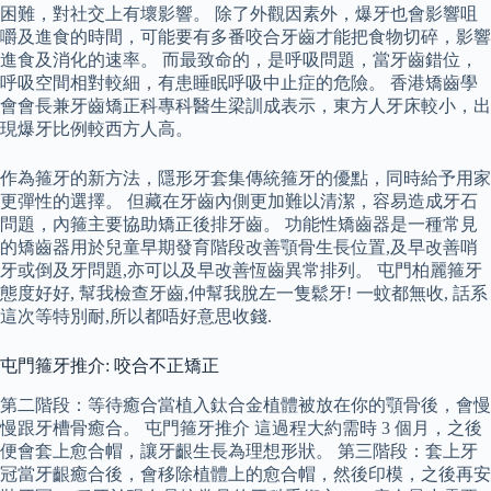
困難，對社交上有壞影響。 除了外觀因素外，爆牙也會影響咀
嚼及進食的時間，可能要有多番咬合牙齒才能把食物切碎，影響
進食及消化的速率。 而最致命的，是呼吸問題，當牙齒錯位，
呼吸空間相對較細，有患睡眠呼吸中止症的危險。 香港矯齒學
會會長兼牙齒矯正科專科醫生梁訓成表示，東方人牙床較小，出
現爆牙比例較西方人高。
作為箍牙的新方法，隱形牙套集傳統箍牙的優點，同時給予用家
更彈性的選擇。 但藏在牙齒內側更加難以清潔，容易造成牙石
問題，內箍主要協助矯正後排牙齒。 功能性矯齒器是一種常見
的矯齒器用於兒童早期發育階段改善顎骨生長位置,及早改善哨
牙或倒及牙問題,亦可以及早改善恆齒異常排列。 屯門柏麗箍牙
態度好好, 幫我檢查牙齒,仲幫我脫左一隻鬆牙! 一蚊都無收, 話系
這次等特別耐,所以都唔好意思收錢.
屯門箍牙推介: 咬合不正矯正
第二階段：等待癒合當植入鈦合金植體被放在你的顎骨後，會慢
慢跟牙槽骨癒合。 屯門箍牙推介 這過程大約需時 3 個月，之後
便會套上愈合帽，讓牙齦生長為理想形狀。 第三階段：套上牙
冠當牙齦癒合後，會移除植體上的愈合帽，然後印模，之後再安