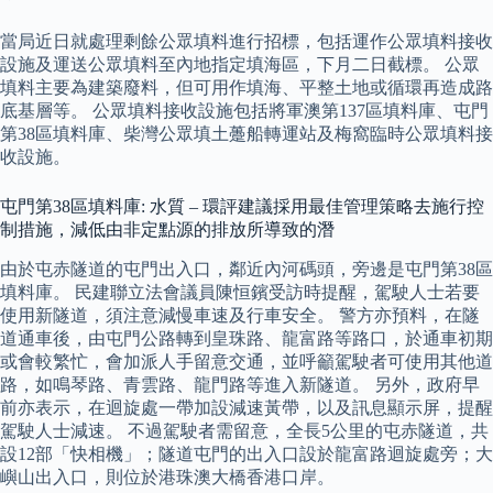
當局近日就處理剩餘公眾填料進行招標，包括運作公眾填料接收
設施及運送公眾填料至內地指定填海區，下月二日截標。 公眾
填料主要為建築廢料，但可用作填海、平整土地或循環再造成路
底基層等。 公眾填料接收設施包括將軍澳第137區填料庫、屯門
第38區填料庫、柴灣公眾填土躉船轉運站及梅窩臨時公眾填料接
收設施。
屯門第38區填料庫: 水質 – 環評建議採用最佳管理策略去施行控
制措施，減低由非定點源的排放所導致的潛
由於屯赤隧道的屯門出入口，鄰近內河碼頭，旁邊是屯門第38區
填料庫。 民建聯立法會議員陳恒鑌受訪時提醒，駕駛人士若要
使用新隧道，須注意減慢車速及行車安全。 警方亦預料，在隧
道通車後，由屯門公路轉到皇珠路、龍富路等路口，於通車初期
或會較繁忙，會加派人手留意交通，並呼籲駕駛者可使用其他道
路，如鳴琴路、青雲路、龍門路等進入新隧道。 另外，政府早
前亦表示，在迴旋處一帶加設減速黃帶，以及訊息顯示屏，提醒
駕駛人士減速。 不過駕駛者需留意，全長5公里的屯赤隧道，共
設12部「快相機」；隧道屯門的出入口設於龍富路迴旋處旁；大
嶼山出入口，則位於港珠澳大橋香港口岸。