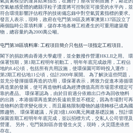
氣質素模型的運算結果指出，在施行了塵埃管制措施下，鄰近的
空氣敏感受體的總縣浮粒子濃度將可控制至可接受的水平內，並
符合環境影響評估程序的技術備忘錄中對空氣質素指標的要求。
發言人表示，現時，政府在屯門第38區及將軍澳第137區設立了
兩個臨時公眾填料庫，儲存本地各種工程產生的可重用建築廢
物，總容量約為2000萬公噸。
屯門第38區填料庫: 工程項目簡介只包括一項指定工程項目。
閣下的捐款將由香港大學處理，並全數撥作營運HKLII之用。 環
保署預期，第1期工程明年初動工，明年年底完成啟用，工程佔
地約8.4公頃，包括所有共用設施，使環保園可即時投入運作；
第2期工程佔地11公頃，估計2009年展開。 為了解決這些問題，
並充分發揮循環再造的功用，環保署表示，將致力促進本港循環
再造業的發展，使可再造物料成為經濟價值高而市場需求穩定可
靠的產品。 環保署認為，由於目前過分依賴出口作為回收物料
的出路，本港循環再造業的長遠前景並不穩定，因為市場對可再
造物料的需求變化很大，而且嚴格限制廢物的越境轉移已成為國
際趨勢。 環保署建議，斥資3億1,600萬元興建基礎設施，預計環
保園首期工程明年年底完成，並以招標方式，交私人公司管理及
營運。 另外，屯門裝卸區亦曾發生火災，現時，火災隱患依然
存在。