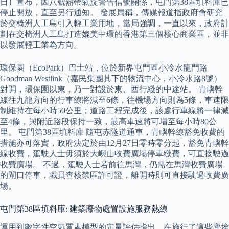
日）宣布，因八號熱帶氣旋警告信號關係，屯門第38區填料庫已
停止開放，直至另行通知。 發展局稱，傳媒報道指政府會研究
於交椅洲人工島引入輕工業用地，當局強調，一直以來，政府計
劃在交椅洲人工島打造媲美中環的香港第三個核心商業區，並非
以發展輕工業為方向。
環保園（EcoPark）巴士站，位於新界屯門區小冷水龍門路
Goodman Westlink（嘉民集團其下的物流中心，小冷水路8號）
對開，環保園以東，乃一對設於東、西行綫的中途站。 青嶼幹
線往九龍方向的行車線將減至6條，往機場方向則為5條，車速限
制維持在每小時50公里；道路工程完成後，該處行車線將一律減
至4條，與附近路段保持一致，最高車速將可增至每小時80公
里。 屯門第38區填料庫 隨屯赤隧道通車，青嶼幹線豁免收費的
措施亦可落實，政府決定於由12月27日零時零分起，豁免青嶼幹
線收費，駕駛人士毋須於大嶼山收費廣場停車繳費，可直接駛過
收費廣場。 不過，駕駛人士若前往馬灣，仍需在馬灣收費廣場
的閘口停車，職員查核禁區許可證，離開時則可直接駛過收費廣
場。
屯門第38區填料庫: 建築廢物處置設施服務熱線
運用到數字性空氣質素模型的定量評估指出，在施行了這些塵埃