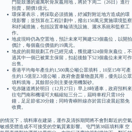
門龍鼓灘的逾萬呎骨灰龕用地，將於下周二（26日）進行
拍賣，開價1億元。
環保署表示，將採取必須措施，紓減對附近地方造成的環
境影響；並預算在工程計劃中，撥出150萬元實施環境監察
和紓減措施，包括設置車輪清洗設施、灑水系統和監察工
作。
地皮現時仍為空置地，預計未來可興建523個龕位，以開拍
價計，每個龕位價值約19萬元。
地皮的前期規劃工作已經完成，獲批建524個骨灰龕位，不
過其中一個已被業主保留，扣起後餘下523個龕位未來可作
出售。
香港平均每年產生約1,500萬公噸公眾填料，10至15年可產
生約1.5億至2.3億公噸，政府會盡量物盡其用，優先以公眾
填料填海，其餘部分則主要使用機製砂。
屯赤隧道將於明日（12月27日）早上8時通車，政府預料來
往屯門南和機場可大幅縮短三分二，屆時車程只需10分
鐘，足足節省20分鐘；同時青嶼幹線亦於當日凌晨起豁免
收費。
的情況下，填料庫在建築，運作及清拆期間將不會對鄰近的空氣
敏感受體造成不可接受的空氣質素影響。 屯門第38區填料庫 空