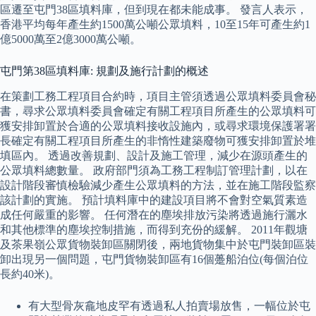
區遷至屯門38區填料庫，但到現在都未能成事。 發言人表示，
香港平均每年產生約1500萬公噸公眾填料，10至15年可產生約1
億5000萬至2億3000萬公噸。
屯門第38區填料庫: 規劃及施行計劃的概述
在策劃工務工程項目合約時，項目主管須透過公眾填料委員會秘
書，尋求公眾填料委員會確定有關工程項目所產生的公眾填料可
獲安排卸置於合適的公眾填料接收設施內，或尋求環境保護署署
長確定有關工程項目所產生的非惰性建築廢物可獲安排卸置於堆
填區內。 透過改善規劃、設計及施工管理，減少在源頭產生的
公眾填料總數量。 政府部門須為工務工程制訂管理計劃，以在
設計階段審慎檢驗減少產生公眾填料的方法，並在施工階段監察
該計劃的實施。 預計填料庫中的建設項目將不會對空氣質素造
成任何嚴重的影響。 任何潛在的塵埃排放污染將透過施行灑水
和其他標準的塵埃控制措施，而得到充份的緩解。 2011年觀塘
及茶果嶺公眾貨物裝卸區關閉後，兩地貨物集中於屯門裝卸區裝
卸出現另一個問題，屯門貨物裝卸區有16個躉船泊位(每個泊位
長約40米)。
有大型骨灰龕地皮罕有透過私人拍賣場放售，一幅位於屯