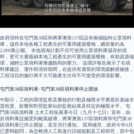
政府現時在屯門第38區和將軍澳第137區設有兩個臨時公眾填料
庫，儲存本地各種工程產生的可重用建築廢物，總容量約為
2,000萬公噸。 本地填海計劃不但可使用公眾填料庫儲存的填
料，更可大量吸納本地工程產生的可重用建築廢物，有助資源循
環，減輕公眾填料庫漸趨飽和的壓力。 這環評報告展示了在填
料庫建設、運作和清拆期間，在提供有適當的環境緩解措施後，
工程項目的施行將不大可能產生任何不可接受的環境影響。
屯門第38區填料庫: 屯門第38區填料庫停止開放
中顯示，工程的環境監察及審核的行動及極限水平應基於基線水
質程度、影響和對照監察站的監察結果及特定的極限水平。 屯
門第38區填料庫 土木工程拓展署今日（九月十七日）宣布，由
於填料庫設施受到颱風破壞，將軍澳第137區填料庫和屯門第38
區填料庫已停止開放，直至另行通知。 當局補充，政府今年6月
已委聘顧問，為交椅洲人工島進行詳細規劃及工程研究，當中包