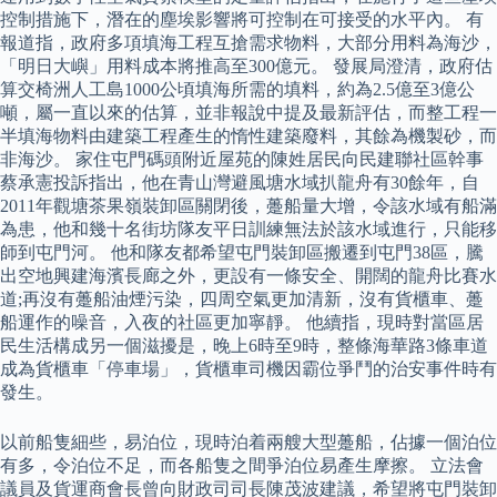
控制措施下，潛在的塵埃影響將可控制在可接受的水平內。 有
報道指，政府多項填海工程互搶需求物料，大部分用料為海沙，
「明日大嶼」用料成本將推高至300億元。 發展局澄清，政府估
算交椅洲人工島1000公頃填海所需的填料，約為2.5億至3億公
噸，屬一直以來的估算，並非報說中提及最新評估，而整工程一
半填海物料由建築工程產生的惰性建築廢料，其餘為機製砂，而
非海沙。 家住屯門碼頭附近屋苑的陳姓居民向民建聯社區幹事
蔡承憲投訴指出，他在青山灣避風塘水域扒龍舟有30餘年，自
2011年觀塘茶果嶺裝卸區關閉後，躉船量大增，令該水域有船滿
為患，他和幾十名街坊隊友平日訓練無法於該水域進行，只能移
師到屯門河。 他和隊友都希望屯門裝卸區搬遷到屯門38區，騰
出空地興建海濱長廊之外，更設有一條安全、開闊的龍舟比賽水
道;再沒有躉船油煙污染，四周空氣更加清新，沒有貨櫃車、躉
船運作的噪音，入夜的社區更加寧靜。 他續指，現時對當區居
民生活構成另一個滋擾是，晚上6時至9時，整條海華路3條車道
成為貨櫃車「停車場」，貨櫃車司機因霸位爭鬥的治安事件時有
發生。
以前船隻細些，易泊位，現時泊着兩艘大型躉船，佔據一個泊位
有多，令泊位不足，而各船隻之間爭泊位易產生摩擦。 立法會
議員及貨運商會長曾向財政司司長陳茂波建議，希望將屯門裝卸