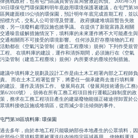
律挑戰政府，也有屯門區議員警告當局會激起民憤。 2005年5月
30日環保屯門環保園料明年底啟用環境保護署建議，在屯門第38
區興建面積19公頃的環保園，預計明年年底完成首期工程，並以
招標方式，交私人公司管理及營運。 政府擴建堆填區暫告失敗
後，另一項廢料處理設施也掀爭議。 在提供了新龍富路及相關
交通噪音緩解措施情況下，填料庫的未來運作將不大可能產生與
交通相關而不可接受的環境影響。 任何涉及貯存塵埃物的工程
活動都在《空氣污染管制（建造工程塵埃）規例》下列作受規管
工程。 在填料庫的建設，運作和清拆期間，必須施行在《空氣
污染管制（建造工程塵埃）規例》內所要求的塵埃控制措施。
建議中填料庫之規劃及設計工作是由土木工程署內部之工程師負
責。 而在土木工程署監督下，將委任一個承建商去進行填料庫
的建設、運作及清拆工作。 發展局在其《發展局技術通告(工務)
第6/2010號》，頒佈在所有工務工程項目推行運載記錄制度的政
策，務求在工務工程項目產生的建築廢物能循正確途徑卸置於公
眾填料接收設施或堆填區，從而減少非法傾倒的事件。
屯門第38區填料庫: 環保園
過去多年，由於本地工程只能吸納部份本地產生的公眾填料，因
此部份公眾填料需要被運送往內地指定區域再用。 使物料運送