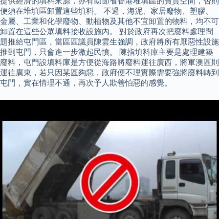
提供經濟的填料來源，亦有助節省香港堆填區的寶貴空間，否則
便須在堆填區卸置這些填料。 不過，海泥、家居廢物、塑膠、
金屬、工業和化學廢物、動植物及其他不宜卸置的物料，均不可
卸置在這些公眾填料接收設施內。 對於政府再次把廢料處理問
題推給屯門區，當區區議員陳雲生強調，政府將所有厭惡性設施
推到屯門，只會進一步激起民憤。 陳指填料庫主要是處理建築
廢料，屯門設填料庫是方便從海路將廢料運往廣西，將軍澳區則
運往廣東，若只因某區夠惡，政府便不理實際需要強將廢料轉到
屯門，實在情理不通，再次予人欺善怕惡的感覺。