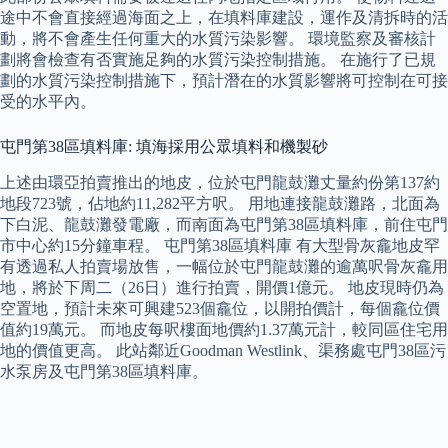
途中不會直接經過海面之上，在填料庫建設，運作及清拆時的活
動，將不會產生任何重大的水質污染影響。 環境監察及審核計
劃將會檢查有否實施足夠的水質污染控制措施。 在施行了已規
劃的水質污染控制措施下，預計潛在的水質影響將可控制在可接
受的水平內。
屯門第38區填料庫: 填海採用公眾填料和機製砂
上述由環亞拍賣推出的地皮，位於屯門龍鼓灘丈量約份第137約
地段723號，佔地約11,282平方呎。 用地連接龍鼓灘路，北面為
下白泥、龍鼓灘發電廠，而南面為屯門第38區填料庫，前住屯門
市中心約15分鐘車程。 屯門第38區填料庫 有大型骨灰龕地皮罕
有透過私人拍賣場放售，一幅位於屯門龍鼓灘的逾萬呎骨灰龕用
地，將於下周二（26日）進行拍賣，開價1億元。 地皮現時仍為
空置地，預計未來可興建523個龕位，以開拍價計，每個龕位價
值約19萬元。 而地皮每呎樓面地價約1.37萬元計，較同區住宅用
地的價值更高。 此站鄰近Goodman Westlink、渠務處屯門38區污
水泵房及屯門第38區填料庫。