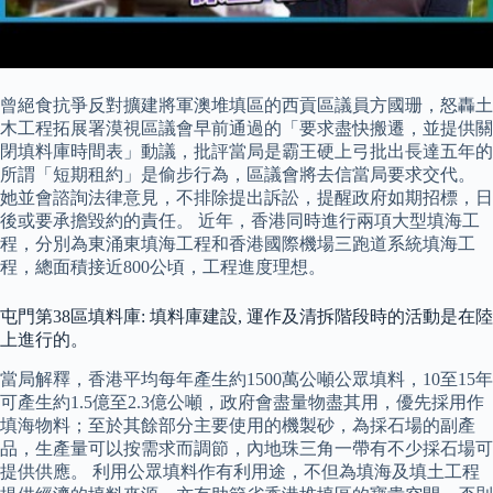
曾絕食抗爭反對擴建將軍澳堆填區的西貢區議員方國珊，怒轟土
木工程拓展署漠視區議會早前通過的「要求盡快搬遷，並提供關
閉填料庫時間表」動議，批評當局是霸王硬上弓批出長達五年的
所謂「短期租約」是偷步行為，區議會將去信當局要求交代。
她並會諮詢法律意見，不排除提出訴訟，提醒政府如期招標，日
後或要承擔毀約的責任。 近年，香港同時進行兩項大型填海工
程，分別為東涌東填海工程和香港國際機場三跑道系統填海工
程，總面積接近800公頃，工程進度理想。
屯門第38區填料庫: 填料庫建設, 運作及清拆階段時的活動是在陸
上進行的。
當局解釋，香港平均每年產生約1500萬公噸公眾填料，10至15年
可產生約1.5億至2.3億公噸，政府會盡量物盡其用，優先採用作
填海物料；至於其餘部分主要使用的機製砂，為採石場的副產
品，生產量可以按需求而調節，內地珠三角一帶有不少採石場可
提供供應。 利用公眾填料作有利用途，不但為填海及填土工程