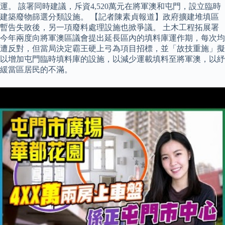
運。 該署同時建議，斥資4,520萬元在將軍澳和屯門，設立臨時
建築廢物篩選分類設施。 【記者陳素貞報道】政府擴建堆填區
暫告失敗後，另一項廢料處理設施也掀爭議。 土木工程拓展署
今年兩度向將軍澳區議會提出延長區內的填料庫運作期，每次均
遭反對，但當局決定霸王硬上弓為項目招標，並「故技重施」擬
以增加屯門臨時填料庫的設施，以減少運載填料至將軍澳，以紓
緩當區居民的不滿。