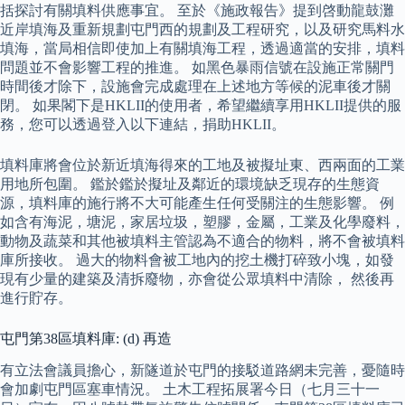
括探討有關填料供應事宜。 至於《施政報告》提到啓動龍鼓灘
近岸填海及重新規劃屯門西的規劃及工程研究，以及研究馬料水
填海，當局相信即使加上有關填海工程，透過適當的安排，填料
問題並不會影響工程的推進。 如黑色暴雨信號在設施正常關門
時間後才除下，設施會完成處理在上述地方等候的泥車後才關
閉。 如果閣下是HKLII的使用者，希望繼續享用HKLII提供的服
務，您可以透過登入以下連結，捐助HKLII。
填料庫將會位於新近填海得來的工地及被擬址東、西兩面的工業
用地所包圍。 鑑於鑑於擬址及鄰近的環境缺乏現存的生態資
源，填料庫的施行將不大可能產生任何受關注的生態影響。 例
如含有海泥，塘泥，家居垃圾，塑膠，金屬，工業及化學廢料，
動物及蔬菜和其他被填料主管認為不適合的物料，將不會被填料
庫所接收。 過大的物料會被工地內的挖土機打碎致小塊，如發
現有少量的建築及清拆廢物，亦會從公眾填料中清除， 然後再
進行貯存。
屯門第38區填料庫: (d) 再造
有立法會議員擔心，新隧道於屯門的接駁道路網未完善，憂隨時
會加劇屯門區塞車情況。 土木工程拓展署今日（七月三十一