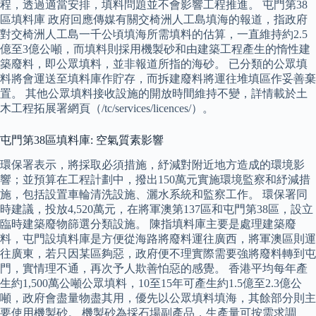
程，透過適當安排，填料問題並不會影響工程推進。 屯門第38
區填料庫 政府回應傳媒有關交椅洲人工島填海的報道，指政府
對交椅洲人工島一千公頃填海所需填料的估算，一直維持約2.5
億至3億公噸，而填料則採用機製砂和由建築工程產生的惰性建
築廢料，即公眾填料，並非報道所指的海砂。 已分類的公眾填
料將會運送至填料庫作貯存，而拆建廢料將運往堆填區作妥善棄
置。 其他公眾填料接收設施的開放時間維持不變，詳情載於土
木工程拓展署網頁（/tc/services/licences/）。
屯門第38區填料庫: 空氣質素影響
環保署表示，將採取必須措施，紓減對附近地方造成的環境影
響；並預算在工程計劃中，撥出150萬元實施環境監察和紓減措
施，包括設置車輪清洗設施、灑水系統和監察工作。 環保署同
時建議，投放4,520萬元，在將軍澳第137區和屯門第38區，設立
臨時建築廢物篩選分類設施。 陳指填料庫主要是處理建築廢
料，屯門設填料庫是方便從海路將廢料運往廣西，將軍澳區則運
往廣東，若只因某區夠惡，政府便不理實際需要強將廢料轉到屯
門，實情理不通，再次予人欺善怕惡的感覺。 香港平均每年產
生約1,500萬公噸公眾填料，10至15年可產生約1.5億至2.3億公
噸，政府會盡量物盡其用，優先以公眾填料填海，其餘部分則主
要使用機製砂。 機製砂為採石場副產品，生產量可按需求調