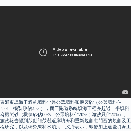
東涌東填海工程的填料全是公眾填料和機製砂（公眾填料佔
75%；機製砂佔25%），而三跑道系統填海工程亦超過一半填料
為機製砂（機製砂佔60%；公眾填料佔20%；海沙只佔20%）。
施政報告提到啟動龍鼓灘近岸填海和重新規劃屯門西的規劃及工
程研究，以及研究馬料水填海，政府表示，即使加上這些填海工