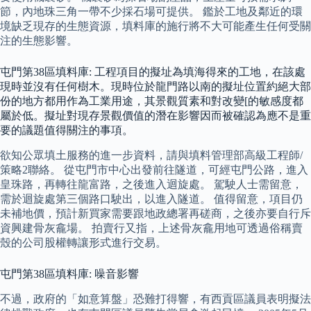
節，內地珠三角一帶不少採石場可提供。 鑑於工地及鄰近的環
境缺乏現存的生態資源，填料庫的施行將不大可能產生任何受關
注的生態影響。
屯門第38區填料庫: 工程項目的擬址為填海得來的工地，在該處
現時並沒有任何樹木。現時位於龍門路以南的擬址位置約絕大部
份的地方都用作為工業用途，其景觀質素和對改變[的敏感度都
屬於低。擬址對現存景觀價值的潛在影響因而被確認為應不是重
要的議題值得關注的事項。
欲知公眾填土服務的進一步資料，請與填料管理部高級工程師/
策略2聯絡。 從屯門市中心出發前往隧道，可經屯門公路，進入
皇珠路，再轉往龍富路，之後進入迴旋處。 駕駛人士需留意，
需於迴旋處第三個路口駛出，以進入隧道。 值得留意，項目仍
未補地價，預計新買家需要跟地政總署再磋商，之後亦要自行斥
資興建骨灰龕場。 拍賣行又指，上述骨灰龕用地可透過俗稱賣
殼的公司股權轉讓形式進行交易。
屯門第38區填料庫: 噪音影響
不過，政府的「如意算盤」恐難打得響，有西貢區議員表明擬法