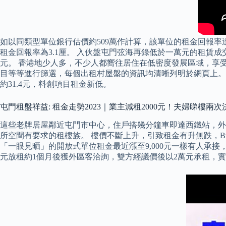
如以同類型單位銀行估價約509萬作計算，該單位的租金回報率達
租金回報率為3.1厘。 入伙盤屯門弦海再錄低於一萬元的租賃成交
元。 香港地少人多，不少人都嚮往居住在低密度發展區域，享受寧
目等等進行篩選，每個出租村屋盤的資訊均清晰列明於網頁上。 珺
約31.4元，料創項目租金新低。
屯門租盤祥益: 租金走勢2023｜業主減租2000元！夫婦睇樓兩
這些老牌居屋鄰近屯門市中心，住戶搭幾分鐘車即達西鐵站，外出
所空間有要求的租樓族。 樓價不斷上升，引致租金有升無跌，B
「一眼見晒」的開放式單位租金最近漲至9,000元一樣有人承接
元放租約1個月後獲外區客洽詢，雙方經議價後以2萬元承租，實用