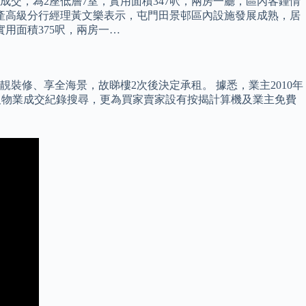
成交，為2座低層7室，實用面積347呎，兩房一廳，區內客鍾情
地產高級分行經理黃文樂表示，屯門田景邨區內設施發展成熟，居
用面積375呎，兩房一…
附有靚裝修、享全海景，故睇樓2次後決定承租。 據悉，業主2010年
叫價及物業成交紀錄搜尋，更為買家賣家設有按揭計算機及業主免費