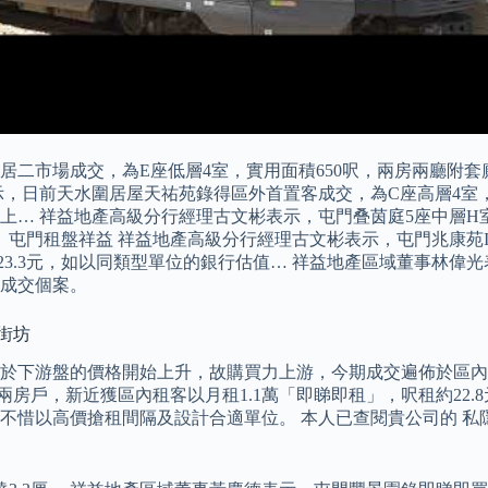
居二市場成交，為E座低層4室，實用面積650呎，兩房兩廳附
，日前天水圍居屋天祐苑錄得區外首置客成交，為C座高層4室，
… 祥益地產高級分行經理古文彬表示，屯門叠茵庭5座中層H室
交。 屯門租盤祥益 祥益地產高級分行經理古文彬表示，屯門兆康苑
租23.3元，如以同類型單位的銀行估值… 祥益地產區域董事林
成交個案。
街坊
於下游盤的價格開始上升，故購買力上游，今期成交遍佈於區內
兩房戶，新近獲區內租客以月租1.1萬「即睇即租」，呎租約22
不惜以高價搶租間隔及設計合適單位。 本人已查閱貴公司的 私