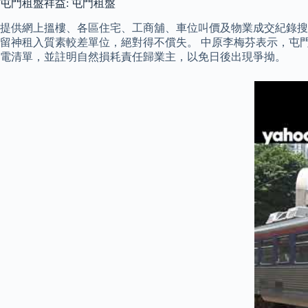
屯門租盤祥益: 屯門租盤
提供網上搵樓、各區住宅、工商舖、車位叫價及物業成交紀錄搜
留神租入質素較差單位，絕對得不償失。 中原李梅芬表示，屯
電清單，並註明自然損耗責任歸業主，以免日後出現爭拗。