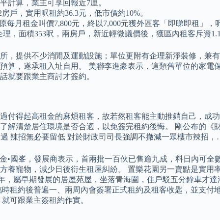
水平計算，業主可享回報近7厘。
房戶，實用呎租約36.3元，低市價約10%。
每月租金叫價7,800元，終以7,000元獲外區客「即睇即租」，
，面積353呎，兩房戶，新近輕微議價後，獲區內租客斥資1.1萬
所，提供不少消閒及運動設施；單位更附有企理新淨裝修，兼有
預算，遂承租入址自用。 美聯李進豪表示，這類舊單位的家電
話就要跟業主商討才簽約。
過付得起高租金的麻煩租客，故若然租客能主動推銷自己，成功
解清楚居住環境是否合適，以免簽完租約後悔。 剛公布的《財政
已過 辣招無必要留低 對於財政司司長強調不撤減一眾樓市辣招，
九龍御金•國峯，發展商表示，首兩批一百伙已售逾九成，料日內可
方養寵物，減少日後衍生租屋糾紛。 置樂花園另一賣點是實用率
十六年，屬早期發展的居屋苑屋，坐落青海圍，住戶駁五分鐘車才
臨時租約後普遍一、兩周內會簽署正式租約及租客收匙，並支付
，就可跟業主簽租約作實。