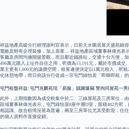
祥益地產高級分行經理謝利官表示，日前天水圍居屋天盛苑錄得
寬敞及附有企理裝修，加上原業… 祥益地產區域董事林偉光表示
客廳及房間均擁開揚景觀，而且鄰近鐵路站，交通十分方便，加上
496萬元購入上址作自住之用，呎價為13,191元，屬於市價成
業主更有1,000元的議價空間，租客遂便決定以1萬元租入，呎
化休憩地帶，而日前該分行促成一宗屯門綠怡居「即睇即租」的
屯門租盤祥益: 屯門兆麟苑現「易服」賊圖爆竊 警拘同屋苑一男
此外，上期指數因為成交較集中於二、三線屋苑及三房單位，由
區域董事林偉光表示，屯門綠怡居8座中層D室，面積482方呎，
相認識、故合租情況甚為普遍，兩至三房單位尤其受歡迎，往往
的個人資料作直接促銷。