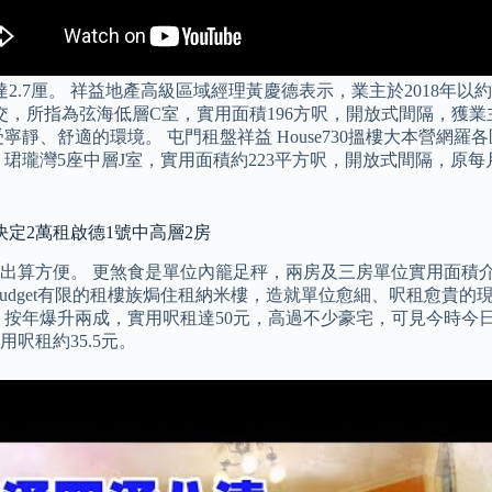
2.7厘。 祥益地產高級區域經理黃慶德表示，業主於2018年以
，所指為弦海低層C室，實用面積196方呎，開放式間隔，獲業主減
靜、舒適的環境。 屯門租盤祥益 House730搵樓大本營網
瓏灣5座中層J室，實用面積約223平方呎，開放式間隔，原每月租
次決定2萬租啟德1號中高層2房
算方便。 更煞食是單位內籠足秤，兩房及三房單位實用面積介乎
udget有限的租樓族焗住租納米樓，造就單位愈細、呎租愈貴的
，按年爆升兩成，實用呎租達50元，高過不少豪宅，可見今時今日
呎租約35.5元。