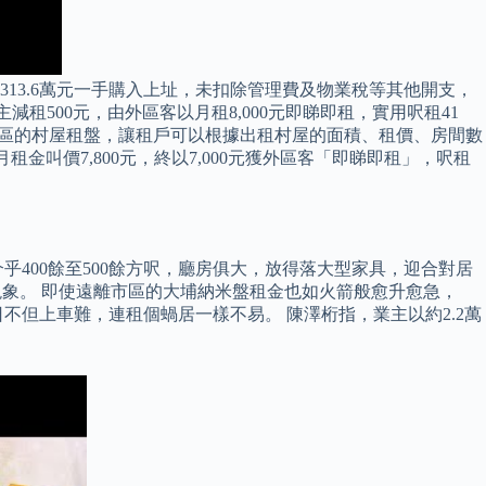
約313.6萬元一手購入上址，未扣除管理費及物業稅等其他開支，
租500元，由外區客以月租8,000元即睇即租，實用呎租41
羅各區的村屋租盤，讓租戶可以根據出租村屋的面積、租價、房間數
金叫價7,800元，終以7,000元獲外區客「即睇即租」，呎租
400餘至500餘方呎，廳房俱大，放得落大型家具，迎合對居
現象。 即使遠離市區的大埔納米盤租金也如火箭般愈升愈急，
不但上車難，連租個蝸居一樣不易。 陳澤桁指，業主以約2.2萬