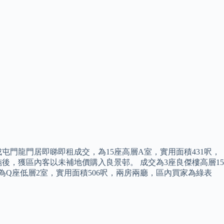
門龍門居即睇即租成交，為15座高層A室，實用面積431呎，
，獲區內客以未補地價購入良景邨。 成交為3座良傑樓高層15
Q座低層2室，實用面積506呎，兩房兩廳，區內買家為綠表