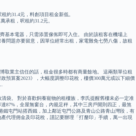
呎租約31.4元，料創項目租金新低。
承租，呎租約31.2元。
齊基本電器，只需添置傢俬即可入住。 由於該租客在機場上
保養問題亦要留意，因單位經常出租，家電難免七勞八傷，故租
博取業主信任的話，租金很多時都有商量餘地。 這兩類單位租
預算案2023》，大幅度調整印花稅，樓價300萬元或以下細價
…
全數清袋。 對於喜歡飼養寵物的租樓族，李氏提醒舊樓未必一定准
達87%，全屋無窗台，內籠足秤，其中三房戶開則四正，最煞
達港鐵屯門站搭西鐵，加上鄰近屯門公路及青山公路青山灣段，有
地產代理佣金及印花稅，謹記要辦理「打釐印」手續，萬一出現