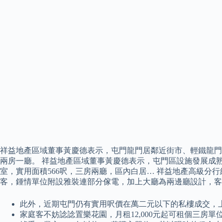
祥益地產區域董事黃慶德表示，屯門龍門居鄰近街市、輕鐵龍門站
兩房一廳。 祥益地產區域董事黃慶德表示，屯門區設施發展成熟
室，實用面積566呎，三房兩廳，區內白居… 祥益地產高級分
客，鍾情單位附設雅裝連部分傢電，加上大廳為兩邊廳設計，客
此外，近期屯門仍有實用呎價在萬二元以下的私樓成交，
家庭客不妨諗諗置樂花園，月租12,000元起可租個三房