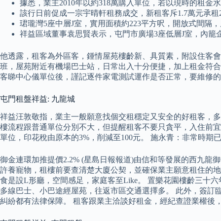
據悉，業主2010年以約318萬購入單位，若以現時的租金
該行日前促成一宗宇晴軒租務成交，新租客斥1.7萬元承租2
珺瓏灣5座中層J室，實用面積約223平方呎，開放式間隔，原
祥益區域董事袁思賢表示，屯門市廣場3座低層J室，內籠企理
他透露，租客為外區客，鍾情屋苑樓齡新、具質素，附設住客會
班，屋苑附近有機場巴士站，日常出入十分便捷，加上租金符合
客睇中心儀單位後，謹記逐件家電測試運作是否正常，要維修的
屯門租盤祥益: 九龍城
祥益汪敦敬指，業主一般願意找個交租穩定又安全的好租客，多
樓流程跟普通單位分別不大，但提醒租客不要只貪平，入住前宜了
單位，印花稅由原本的3%，削減至100元。 施永青：非常時期
御金連環加推提價2.2% (星島日報報道)由信和等發展的西
許養寵物，租樓前要查清楚大廈公契，並確保業主願意租住的地
食是設L形廳，空間感足，家庭客至Like。 置樂花園樓齡三
多線巴士、小巴途經屋苑，往返市區交通選擇多。 此外，簽訂
糾紛都有法律保障。 租客跟業主洽談好租金，經紀查證業權後