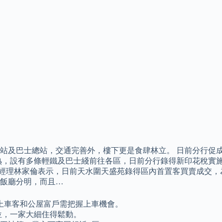
及巴士總站，交通完善外，樓下更是食肆林立。 日前分行促成屯
，設有多條輕鐵及巴士綫前往各區，日前分行錄得新印花稅實施後
行經理林家倫表示，日前天水圍天盛苑錄得區內首置客買賣成交，為
飯廳分明，而且…
上車客和公屋富戶需把握上車機會。
單位，一家大細住得鬆動。