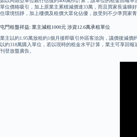
如以同類型單位銀行估值約400萬作計算，該單位的租金回報率達
單位價格吸引，加上原業主累積減價達33萬，而且買家長遠睇
住環境恬靜，加上樓價及租價大眾化佔優，故受到不少準買家青睞
屯門租盤祥益: 業主減租1000元 涉資12.6萬承租單位
業主以約1.95萬放租約1個月後即吸引外區客洽詢，議價後減價約1
以約318萬購入單位，若以現時的租金水平計算，業主可享回報近
刊登放盤廣告。