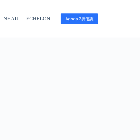
NHAU
ECHELON
Agoda 7折優惠