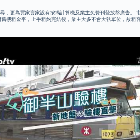
尋，更為買家賣家設有按揭計算機及業主免費刊登放盤廣告。 屯
門舊樓租金平，上手租約完結後，業主大多不會大執單位，故租