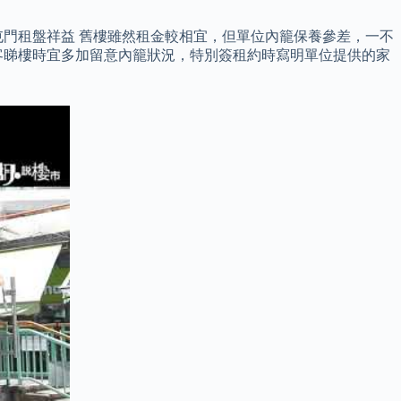
門租盤祥益 舊樓雖然租金較相宜，但單位內籠保養參差，一不
客睇樓時宜多加留意內籠狀況，特別簽租約時寫明單位提供的家