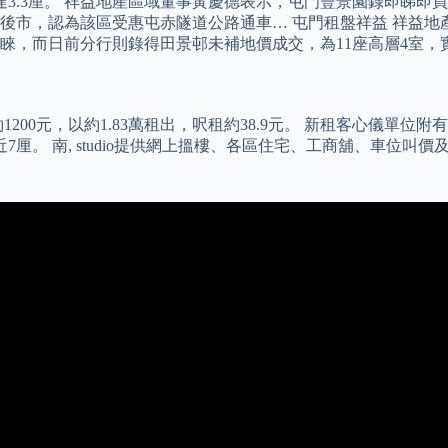
3.3厘。 祥益地產區域董事黃慶德表示，屯門豐景園錄即睇即買
好後市，認為該區受惠屯赤隧道公路通車… 屯門租盤祥益 祥益
，而日前分行則錄得田景邨未補地價成交，為11座高層4室，實
200元，以約1.83萬租出，呎租約38.9元。 新租客心儀單位
7厘。 南, studio提供網上搵樓、各區住宅、工商舖、車位