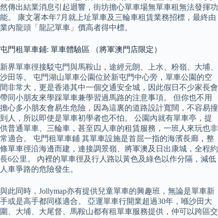
然傳出結業消息引起迴響，街坊擔心單車場無單車租無法發揮功
能。 康文署本年7月就上址單車及三輪車租賃業務招標，最終由
業內龍頭「龍記單車」價高者得中標。
屯門租單車鋪: 單車體驗區 （將軍澳門店限定）
新界單車徑接駁屯門與馬鞍山，途經元朗、上水、粉嶺、大埔、
沙田等。 屯門湖山單車公園位於新屯門中心旁，單車公園的空
間非常大，更是香港其中一個交通安全城，因此假日不少家長會
帶同小朋友來學踩單車兼學習過馬路的注意事項。 但你也不用
擔心多小朋友會易生危險，因為這裏的道路設計寬闊，不容易撞
到人，所以即使是單車初學者也不怕。 公園內就有單車亭，提
供普通單車、三輪車，甚至四人車的租賃服務，一班人來玩也非
常適合。 屯門租單車鋪 其單車設施是首屈一指的海濱長廊，整
條單車徑沿海邊而建，連接調景嶺、將軍澳及日出康城，全程約
長6公里。 內裡的單車徑及行人路以黃色及綠色以作分隔，減低
人車爭路的危險發生。
與此同時，Jollymap亦有提供兒童單車的興趣班，無論是單車新
手或是高手都同樣適合。 亞運單車行開業超過30年，喺沙田大
圍、大埔、大尾督、馬鞍山都有租單車服務提供，仲可以跨區交