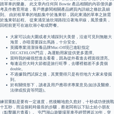
踏單車的樂趣。 此文章內任何與 Bowtie 產品相關的內容僅供參
考及作教育用途，客戶應參閱相關產品網頁內詳細之條款及細
則。 由於租單車的地點集中於逸東邨，因此東涌的單車之旅需
於逸東邨起程。 從東涌至迪欣湖路段沿著海岸線，風景優美，
回程前更可在迪欣湖小歇或野餐。
大家可以由大圍或者大埔踩到大美督，沿途可見到無敵大
海景，亦唔需要踩出馬路，十分安全。
英國專業清潔保養品牌Muc-Off現已進駐指定
DECATHLON門店，為運動用家提供更多選擇。
當時我的確很想進去看看，因為從外看進去裡面很漂亮。
每逢這些大時大節都是旅行旺季，去哪裡都差不多貴個
double。
不過據我們試探之後，其實覺得只是有些地方大家未發掘
到。
於有關情形下，讀者及用戶應尋求專業意見(如涉及醫療、
法律或投資等問題)。
練習重點是要有一定速度，然後離地愈久愈好，十秒成功便挑戰
十五秒，而這個耗時最長的步驟，蔡老闆有以下貼士給小朋友
（點擊圖片查看）。 屯門湖山遊樂場單車亭經營將近30年，突