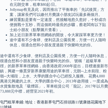
在元朗交車，租車$80起/日。
Jollymap有見及此，因而推出了平衡車的「先試後買」方
案，讓家長們可以繳付月費讓小朋友試玩最多兩個月。
練習重點是要有一定速度，然後離地愈久愈好，十秒成功
便挑戰十五秒，而這個耗時最長的步驟，蔡老闆有以下貼
士給小朋友（點擊圖片查看）。
加上近日新界單車徑網絡的開放，令大家踩單車更方便！
途中還有不少食肆、便利店及公園長凳，方便一行人隨時
休息，很適合想和小朋友度過親子快樂時光的你。
途中還有不少食肆、便利店及公園長凳，方便一行人隨時休息，
很適合想和小朋友度過親子快樂時光的你。 號稱「超級單車
徑」的新界單車徑網絡，由香港政府2008年提出，目標連接新市
鎮，興建一條貫穿新界康樂用途的單車徑，元朗─上水前段、粉
嶺─大埔段，上水、大學的匯合中心已經投入服務。 花費4,000
萬港元興建的上水、大學的匯合中心，2013年啟用後，一度成為
水貨集散地及「吸煙區」，單車租賃公司「龍記」2017年以月費
73,888元中標，經營至2021年初。
屯門租單車鋪: 地址：香港新界屯門石排頭路11號康德花園地下
11號鋪