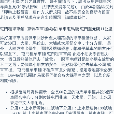
應自行判斷內容之真實性。 於有關情形下，讀者及用戶應尋求
專業意見(如涉及醫療、法律或投資等問題)。 由於本討論區受到
「即時上載留言」運作方式所規限，故不能完全監察所有留言，
若讀者及用戶發現有留言出現問題，請聯絡我們。
屯門租單車鋪: [新界單車徑網絡] 單車屯馬綫 屯門至元朗11公里
添好運單車店提供來回沙田至大埔路線的單車租借服務， 大家
可於沙田、大圍、馬鞍山、大埔或大尾督交車，十分方便。 另
外，店舖更推出學生、團體及機構優惠，想租平單車的朋友仔可
以留意下。 屯門租單車鋪 屯門租單車鋪 香港小朋友學習壓力
大，假日最好帶他們去「放電」，踩單車絕對是給小朋友放鬆的
不二之選，要保障小朋友的安全，最好就帶他們去單車公園 或
單車徑。 屯門租單車鋪 不過單車意外頻繁，指定場地都未必安
全，Bowtie資訊團隊 為家長們整合各大踩單車之選，以及介紹
相關保險。
根據發展局資料顯示，全長60公里的屯馬單車徑共設5個單
車匯合中心，分別位於屯門兆康、天水圍、元朗、上水及
香港中文大學附近。
分店1：上水新豐路111號地下分店2：上水新運路188號地
下G10 舖 上水單車匯合中心由「幸運單車」單車進駐，可