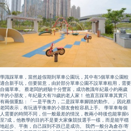
學識踩單車，當然趁假期到單車公園玩，其中有5個單車公園較
適合新手玩，但要留意，由於部分單車公園不設單車租用，需要
自備單車。 蔡老闆的經驗十分豐富，成功教識年紀最小約兩歲
半的小朋友，年紀最大有70歲的老人家！ 他直言踩單車其實只
有兩個重點：「一是平衡力，二是踩單車腳踏的動作。」因此蔡
老闆表示，有玩過平衡車的小朋友會較容易上手。 學單車每個
人需要的時間不同，但一般最差的情況，教兩小時後也能掌握6
至7成，他教學的目的不是要大家像競技選手一樣，而是能平穩
地起步、平衡，自己踩到不跌已是成功。 我們一般分為倉存/寄