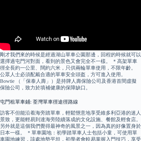
剛才我們來的時候是經過湖山單車公園那邊，回程的時候就可以
選擇過屯門河對面，看到的景色又會完全不一樣。 ＊高架單車
徑全長約一公里、闊約六米，只供兩輪單車使用，不限年齡。
公眾人士必須配戴合適的單車安全頭盔，方可進入使用。
Bowtie （「保泰人壽」）是持牌人壽保險公司及香港首間虛擬
保險公司，致力於填補健康的保障缺口。
屯門租單車鋪: 荃灣單車徑途徑路線
訪客不但能沿着海旁踏單車，輕鬆愜意地享受維多利亞港的迷人
景致，更能輕易到達海旁陸續落成的文化設施、餐館及輕食店。
另外就是這個我們覺得最神奇的風景之一，因為真的好像置身於
日本一樣。 ＊單車園地：初學踏單車人士包括小童，可使用單
車園地練習，該處地勢平坦，初學者會較易掌握入門技巧，享受