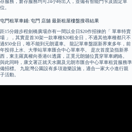
存服務，倉存服務均可24小時出入，並備有智能門卡及固定單
位。
屯門租單車鋪: 屯門 店舖 最新租屋樓盤搜尋結果
距15分鐘步程劍橋廣場亦有一間以全日$20作招徠的「 單車特賣
場 」，其實是首30架一款車種$20租全日，不過其他車種都只不
過$50全日，唯不能到元朗還車。 龍記單車盤踞新界東多年，前
年投得上水、大學站單車匯合中心單車亭。 是次首度染指新界
西，東主羅真權向香港01透露，正覓元朗舖位貫穿單車網絡。
與此同時，康文署正就天水圍及元朗市匯合中心單車租賃服務準
備招標。 九龍灣公園設有多項遊樂設施，適合一家大小進行親
子活動。