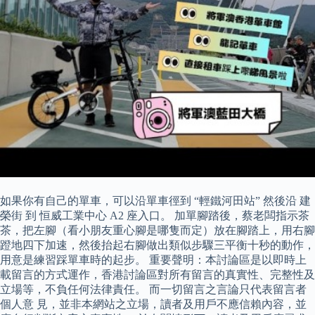
如果你有自己的單車，可以沿單車徑到 “輕鐵河田站” 然後沿 建
榮街 到 恒威工業中心 A2 座入口。 加單腳踏後，蔡老闆指示茶
茶，把左腳（看小朋友重心腳是哪隻而定）放在腳踏上，用右腳
蹬地四下加速，然後抬起右腳做出類似步驟三平衡十秒的動作，
用意是練習踩單車時的起步。 重要聲明：本討論區是以即時上
載留言的方式運作，香港討論區對所有留言的真實性、完整性及
立場等，不負任何法律責任。 而一切留言之言論只代表留言者
個人意 見，並非本網站之立場，讀者及用戶不應信賴內容，並