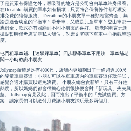
了是質素有保證之外，最吸引的地方是公司會由單車終身保養。
在Decathlon購買的單車如有損壞，只要符合保養條件都可獲安
排免費的維修服務。 Decathlon的小朋友單車種類相當齊全，無
論是適合幼童的平衡車丶滑步車，又或是兒童單車丶登山車都一
應俱全，款式亦有照顧到不同小朋友的喜好。 羅老闆明言元朗
據點暫時僅考慮覓尋私人舖位，對康文署轄下單車中心抱觀望態
度。
屯門租單車鋪: 【速學踩單車】四步驟學單車不用跌 單車舖老
闆一小時教識小朋友
Jollymap面積足足有4000尺，店舖內更加劃出了一條超過100尺
的兒童單車賽道；小朋友可以在單車店內的單車賽道任玩任試，
感覺合適才購買以避免浪費。 小朋友總會貪新鮮丶只有三分鐘
熱度，所以媽媽們都會很擔心他們很快便會對「新玩具」失去興
趣。 Jollymap有見及此，因而推出了平衡車的「先試後買」方
案，讓家長們可以繳付月費讓小朋友試玩最多兩個月。