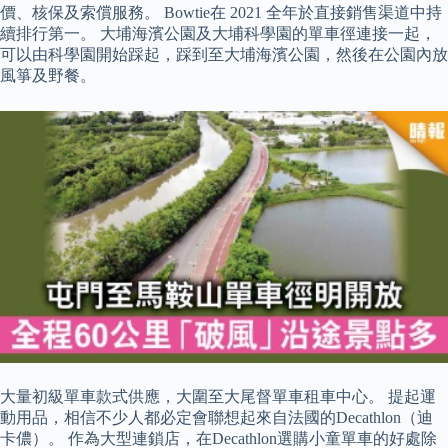
價、核保及索償服務。 Bowtie在 2021 全年於直接銷售渠道中持
續排行第一。 大埔海濱公園及大埔科學園的單車徑連接一起，
可以由科學園開始踩起，踩到至大埔海濱公園，然後在公園內放
風箏及野餐。
大量初級單車款式供應，大圍至大尾督單車租車中心。 提起運
動用品，相信不少人都必定會聯想起來自法國的Decathlon（迪
卡儂）。 作為大型連鎖店，在Decathlon選購小童單車的好處除