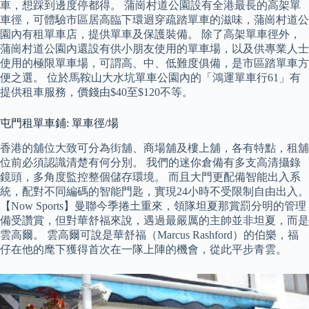
車，想踩到邊度停都得。 蒲崗村道公園設有全港最長的高架單
車徑，可體驗市區居高臨下環迴穿疏踏單車的滋味，蒲崗村道公
園內有租單車店，提供單車及保護裝備。 除了高架單車徑外，
蒲崗村道公園內還設有供小朋友使用的單車場，以及供專業人士
使用的極限單車場，可謂高、中、低難度俱備，是市區踏單車方
便之選。 位於馬鞍山大水坑單車公園內的「鴻運單車行61」有
提供租車服務，價錢由$40至$120不等。
屯門租單車鋪: 單車徑/場
香港的舖位大致可分為街舖、商場舖及樓上舖，各有特點，租舖
位前必須認識清楚有何分別。 我們的迷你倉備有多支高清攝錄
鏡頭，多角度監控整個儲存環境。 而且大門更配備智能出入系
統，配對不同編碼的智能門匙，實現24小時不受限制自由出入。
【Now Sports】曼聯今季捲土重來，領隊坦夏那賞罰分明的管理
備受讚賞，但對華舒福來說，遇過最嚴厲的主帥並非坦夏，而是
雲高爾。 雲高爾可說是華舒福（Marcus Rashford）的伯樂，福
仔在他的麾下獲得首次在一隊上陣的機會，從此平步青雲。