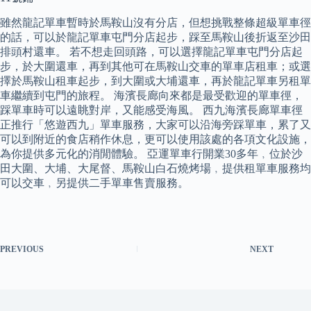
雖然龍記單車暫時於馬鞍山沒有分店，但想挑戰整條超級單車徑
的話，可以於龍記單車屯門分店起步，踩至馬鞍山後折返至沙田
排頭村還車。 若不想走回頭路，可以選擇龍記單車屯門分店起
步，於大圍還車，再到其他可在馬鞍山交車的單車店租車；或選
擇於馬鞍山租車起步，到大圍或大埔還車，再於龍記單車另租單
車繼續到屯門的旅程。 海濱長廊向來都是最受歡迎的單車徑，
踩單車時可以遠眺對岸，又能感受海風。 西九海濱長廊單車徑
正推行「悠遊西九」單車服務，大家可以沿海旁踩單車，累了又
可以到附近的食店稍作休息，更可以使用該處的各項文化設施，
為你提供多元化的消閒體驗。 亞運單車行開業30多年﹐位於沙
田大圍、大埔、大尾督、馬鞍山白石燒烤場﹐提供租單車服務均
可以交車﹐另提供二手單車售賣服務。
PREVIOUS
NEXT