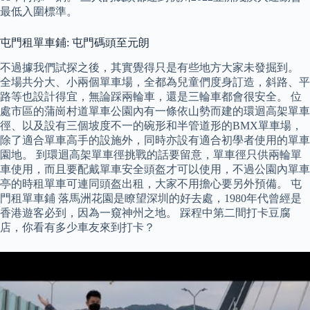
最低入圍標準。
屯門租單車鋪: 屯門碼頭至元朗
不過據我們試探之後，其實覺得只是有些地方大家未發掘到。
全場共分大、小兩個單車場，全都為兒童們度身訂造，斜路、平
路等也設計得宜，無論踩兩輪車，還是三輪車都會很安全。 位
處市區的蒲崗村道單車公園內有一條依山勢而建的環迴高架單車
徑、以及設有三個坡度不一的碗形和半管道形的BMX單車場，
除了適合單車高手的設施外，同時亦設有適合初學者使用的單車
園地。 到環迴高架單車徑挑戰的話要留意，單車徑只供兩輪單
車使用，而且要配戴單車安全頭盔才可以使用，不過公園內單車
亭的時租單車可連同頭盔出租，大家不用擔心要另外預備。 屯
門租單車鋪 落馬洲花園是瞭望深圳的好去處，1980年代曾經是
香港遊客必到，因為一窺神州之地。 踩程中第二間打卡豆腐
店，你看有多少車友來到打卡？