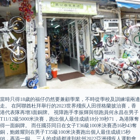
當時只得18歲的福仔仍然要兼顧學業，不時從學校及訓練場兩邊
走。 在阿聯酋杜拜舉行的2023世界殘疾人田徑格蘭披治賽，香
港代表隊再增3面銅牌。 視障跑手李振輝與領跑員何永昌在男子
T11/12級5000米決賽，跑出個人最佳成績18分39秒71，為港隊奪
得一面銅牌。 而任國芬同日在女子T36級100米決賽憑16秒43奪
銅，鮑錐耀則在男子T35級100米決賽跑出個人最佳成績15秒
08，再添一銅。 三人的成績都達到杭州2022亞洲殘疾人運動會