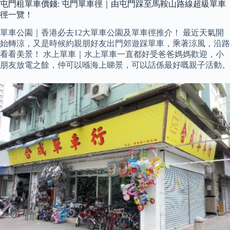
屯門租單車價錢: 屯門單車徑｜由屯門踩至馬鞍山路線超級單車
徑一覽！
單車公園｜香港必去12大單車公園及單車徑推介！ 最近天氣開
始轉涼，又是時候約親朋好友出門郊遊踩單車，乘著涼風，沿路
看看美景！ 水上單車｜水上單車一直都好受爸爸媽媽歡迎，小
朋友放電之餘，仲可以喺海上睇景，可以話係最好嘅親子活動。