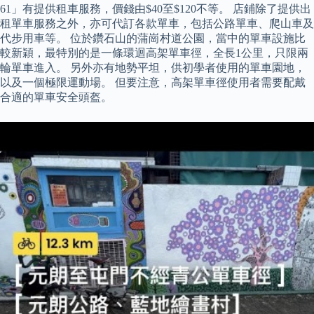
61」有提供租車服務，價錢由$40至$120不等。 店鋪除了提供出
租單車服務之外，亦可代訂各款單車，包括公路單車、爬山車及
代步用車等。 位於鑽石山的蒲崗村道公園，當中的單車設施比
較新穎，最特別的是一條環迴高架單車徑，全長1公里，只限兩
輪單車進入。 另外亦有地勢平坦，供初學者使用的單車園地，
以及一個極限運動場。 但要注意，高架單車徑使用者需要配戴
合適的單車安全頭盔。