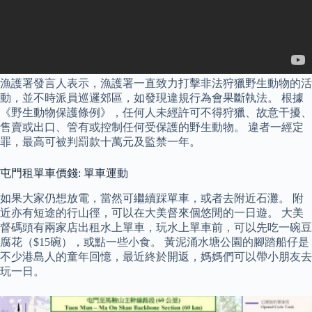
漁護署發言人表示，漁護署一直致力打擊非法狩獵野生動物的活
動，並不時派員巡邏郊區，如發現違規行為會果斷執法。 根據
《野生動物保護條例》，任何人未經許可不得狩獵、故意干擾、
售賣或出口、管有或控制任何受保護的野生動物。 違者一經定
罪，最高可被判罰款十萬元及監禁一年。
屯門租單車價錢: 單車運動
如果大家仍想放電，當然可繼續踩單車，或者去附近石灘。 附
近亦有短途的行山徑，可以在大美督來個悠閒的一日遊。 大美
督碼頭有兩家店出租水上單車，玩水上單車前，可以先吃一碗豆
腐花（$15碗），或點一些小食。 黃泥涌水塘公園的腳踏船仔是
不少港島人的童年回憶，最近終於開返，媽媽們可以帶小朋友去
玩一日。