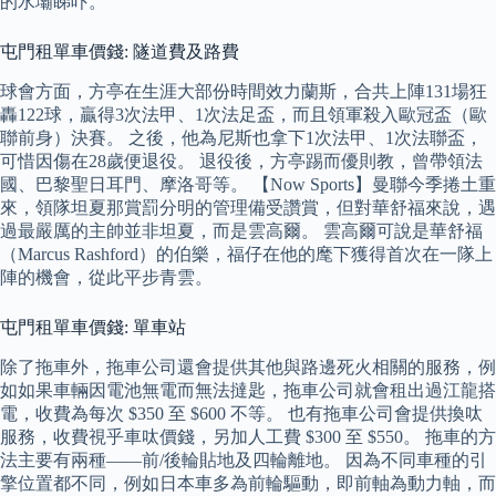
的水壩睇吓。
屯門租單車價錢: 隧道費及路費
球會方面，方亭在生涯大部份時間效力蘭斯，合共上陣131場狂
轟122球，贏得3次法甲、1次法足盃，而且領軍殺入歐冠盃（歐
聯前身）決賽。 之後，他為尼斯也拿下1次法甲、1次法聯盃，
可惜因傷在28歲便退役。 退役後，方亭踢而優則教，曾帶領法
國、巴黎聖日耳門、摩洛哥等。 【Now Sports】曼聯今季捲土重
來，領隊坦夏那賞罰分明的管理備受讚賞，但對華舒福來說，遇
過最嚴厲的主帥並非坦夏，而是雲高爾。 雲高爾可說是華舒福
（Marcus Rashford）的伯樂，福仔在他的麾下獲得首次在一隊上
陣的機會，從此平步青雲。
屯門租單車價錢: 單車站
除了拖車外，拖車公司還會提供其他與路邊死火相關的服務，例
如如果車輛因電池無電而無法撻匙，拖車公司就會租出過江龍搭
電，收費為每次 $350 至 $600 不等。 也有拖車公司會提供換呔
服務，收費視乎車呔價錢，另加人工費 $300 至 $550。 拖車的方
法主要有兩種——前/後輪貼地及四輪離地。 因為不同車種的引
擎位置都不同，例如日本車多為前輪驅動，即前軸為動力軸，而