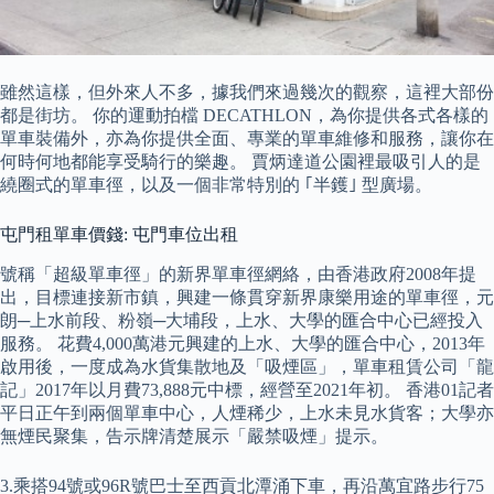
雖然這樣，但外來人不多，據我們來過幾次的觀察，這裡大部份
都是街坊。 你的運動拍檔 DECATHLON，為你提供各式各樣的
單車裝備外，亦為你提供全面、專業的單車維修和服務，讓你在
何時何地都能享受騎行的樂趣。 賈炳達道公園裡最吸引人的是
繞圈式的單車徑，以及一個非常特別的 ｢半鑊｣ 型廣場。
屯門租單車價錢: 屯門車位出租
號稱「超級單車徑」的新界單車徑網絡，由香港政府2008年提
出，目標連接新市鎮，興建一條貫穿新界康樂用途的單車徑，元
朗─上水前段、粉嶺─大埔段，上水、大學的匯合中心已經投入
服務。 花費4,000萬港元興建的上水、大學的匯合中心，2013年
啟用後，一度成為水貨集散地及「吸煙區」，單車租賃公司「龍
記」2017年以月費73,888元中標，經營至2021年初。 香港01記者
平日正午到兩個單車中心，人煙稀少，上水未見水貨客；大學亦
無煙民聚集，告示牌清楚展示「嚴禁吸煙」提示。
3.乘搭94號或96R號巴士至西貢北潭涌下車，再沿萬宜路步行75