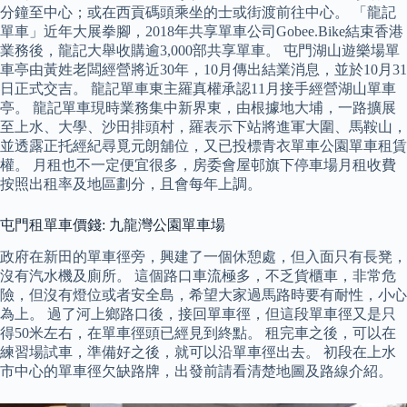
分鐘至中心；或在西貢碼頭乘坐的士或街渡前往中心。 「龍記
單車」近年大展拳腳，2018年共享單車公司Gobee.Bike結束香港
業務後，龍記大舉收購逾3,000部共享單車。 屯門湖山遊樂場單
車亭由黃姓老闆經營將近30年，10月傳出結業消息，並於10月31
日正式交吉。 龍記單車東主羅真權承認11月接手經營湖山單車
亭。 龍記單車現時業務集中新界東，由根據地大埔，一路擴展
至上水、大學、沙田排頭村，羅表示下站將進軍大圍、馬鞍山，
並透露正托經紀尋覓元朗舖位，又已投標青衣單車公園單車租賃
權。 月租也不一定便宜很多，房委會屋邨旗下停車場月租收費
按照出租率及地區劃分，且會每年上調。
屯門租單車價錢: 九龍灣公園單車場
政府在新田的單車徑旁，興建了一個休憩處，但入面只有長凳，
沒有汽水機及廁所。 這個路口車流極多，不乏貨櫃車，非常危
險，但沒有燈位或者安全島，希望大家過馬路時要有耐性，小心
為上。 過了河上鄉路口後，接回單車徑，但這段單車徑又是只
得50米左右，在單車徑頭已經見到終點。 租完車之後，可以在
練習場試車，準備好之後，就可以沿單車徑出去。 初段在上水
市中心的單車徑欠缺路牌，出發前請看清楚地圖及路線介紹。