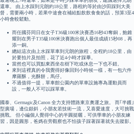
最遲晚上7時還車，如果是平時少踩單車的朋友，建議選擇元朗
還車。 由上水踩到元朗約18公里，路程約等於由沙田踩到大美
督，需要兩小時，若果中途會在補給點飲飲食食的話，預算3至4
小時會較鬆動。
而任國芬同日在女子T36級100米決賽憑16秒43奪銅，鮑錐
耀則在男子T35級100米決賽跑出個人最佳成績15秒08，再
添一銅。
總結這次由上水踩單車到元朗的旅程，全程約18公里，由
於要拍片及拍照，花了近4小時才踩畢。
當然也可以買點東西坐在樹下吃或休息一下也不錯。
來到這裡真的令我覺得好像回到小時候一樣，有一包六件
摩羅酥，光酥餅，馬仔。
不過值得一提，單車館公園內的單車設施專為運動員而
設，一般人不可以踩單車。
國泰、Germagic及Canon 全力支持體路東京奧運之旅。 而｢半鑊｣
型廣場，邊位頗斜，小朋友若技術一流，又喜愛速度，大可挑戰
挑戰。 但小編個人覺得中心的半圓挺曬，可供學車的小朋友練
習，因是圓形，爸媽在旁觀察也不怕孩子踩著踩著就失去蹤影。