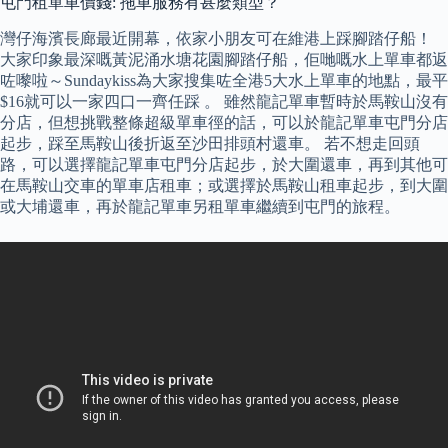
屯門租單車價錢: 拖車服務有甚麼類型？
灣仔海濱長廊最近開幕，依家小朋友可在維港上踩腳踏仔船！
大家印象最深嘅黃泥涌水塘花園腳踏仔船，佢哋嘅水上單車都返
咗嚟啦～Sundaykiss為大家搜集咗全港5大水上單車的地點，最平
$16就可以一家四口一齊任踩 。 雖然龍記單車暫時於馬鞍山沒有
分店，但想挑戰整條超級單車徑的話，可以於龍記單車屯門分店
起步，踩至馬鞍山後折返至沙田排頭村還車。 若不想走回頭
路，可以選擇龍記單車屯門分店起步，於大圍還車，再到其他可
在馬鞍山交車的單車店租車；或選擇於馬鞍山租車起步，到大圍
或大埔還車，再於龍記單車另租單車繼續到屯門的旅程。