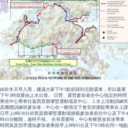
由於冬天早入黑，建議大家下午5點前踩到元朗還車，所以最遲
下午3時就要由上水出發。 日營、露營參加者在中心指定的時間
乘坐中心專車往返西貢鄧肇堅運動場及中心。 2.水上活動訓練班
及團體訓練班參加者 – 中心在一般情況下會安排接駁專車在上課
日早上8時30分於西貢鄧肇堅運動場接載參加者前往中心及下午4
時45分離開，逾時不候。 在有需要時，中心有權更改前述專車
時間表及預早通知參加者乘搭早上8時05分及下午5時在同一地點