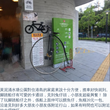
黃泥涌水塘公園對住港島的家庭來說十分方便，揸車好快就到。
腳踏船仔有可愛的卡通頭，見到兔仔頭，小朋友超級興奮！ 除
了玩腳踏船仔之外，係船上面仲可以餵魚仔，魚糧20元一包。
沿途見到好多大朋友小朋友係附近行山，如果有時間也可以附近