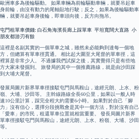
歐洲車多為後輪驅動。 如果車輛為前輪驅動車輛，就要吊起車
身前輪，由沒有動力的尾軸貼地行駛；反之，如果為後輪驅動車
輛，就要吊起車身後輪，即車頭向後，反方向拖吊。
屯門租單車價錢: 白石角海濱長廊上踩單車 平坦寬闊大直路 小
朋友都游刃有餘
這裡是名副其實的一個單車之城，雖然未必能夠到達每一個地
方，但總算有單車徑貫通。 相比起大圍至大尾督的單車徑，這
裡算是非常少人。 不過據我們試探之後，其實覺得只是有些地
方大家未發掘到。 旅發局的其中一個推薦路線，就是由沙田踩
到大埔大尾督。
發展局圖片新界單車徑接駁屯門與馬鞍山，途經元朗、上水、粉
嶺、大埔、沙田等。 主幹線路線全長60公里，如果以一般人時
速10公里計算，踩完全程大約需要6小時。 如果對於自己「腳
力」沒有信心，選擇分段挑戰會是其中一個方法，對於沒有自己
「愛車」的市民，租還單車位置就相當重要。 發長局圖片新界
單車徑接駁屯門與馬鞍山，途經元朗、上水、粉嶺、大埔、沙田
等。