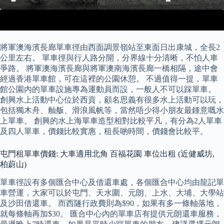
將軍澳海濱長廊單車徑由西面調景嶺站至東面日出康城，全長2
公里左右。 單車徑與行人路分開，分界線十分清晰，不怕人車
爭路。 將軍澳海濱長廊與將軍澳南海濱長廊一橋相隔，途中會
經過香港單車館，可在這裡的公園休憩。 不過值得一提，單車
館公園內的單車設施專為運動員而設，一般人不可以踩單車。
創興水上活動中心位於西貢，顧名思義有很多水上活動可以玩，
包括獨木舟、舢舨、滑浪風帆等，當然唔少得小朋友最鍾意嘅水
上單車。 創興的水上海單車造型相對比較平凡，有分為2人單車
及四人單車，價錢比較實惠，租長啲時間，價錢會比較平。
屯門租單車價錢: 大車適用北角 百福花園 車位出租 (近健威坊,
柏蔚山)
單車徑設有多個匯合中心及借還車處，各個匯合中心均由龍記單
車營運，大家可以於屯門、天水圍、元朗、上水、大埔、大學站
及沙田借還車。 而西隧行政費則為$90，如果有多一條軸落地，
就每條軸再加$30。 匯合中心內的單車店有提供元朗還車服務，