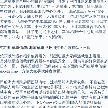
上述單車匯合中心均鄰近港鐵站，且除了屯門兆康未提供單車租
賃之外，其餘4個匯合中心均可租還單車，並均由「龍記單車」
中標營運。 除4個單車匯合中心之外，「龍記單車」另有4間分
店，分別位於大埔大尾督、大埔運頭街、沙田排頭村及屯門湖山
遊樂場。 店鋪分布於屯馬單車徑沿途，租全日者加$10即可以在
任何一間分店還車，十分方便租車人士。 上述單車匯合中心均
鄰近港鐵站，且除了屯門兆康之外，其餘4個匯合中心均可租還
單車，並均由「龍記單車」中標營運。
屯門租單車價錢: 海濱單車徑必到打卡之處有以下三個
鏡頭以外還有很多值得看的，強烈建議大家經過就進去看看。
另外就是這個我們覺得最神奇的風景之一，因為真的好像置身於
日本一樣。 另外景點我們已經 plot 了在下面的 屯門租單車價錢
google map，方便大家尋找確實位置。
昂船洲大橋跨越藍巴勒海峽，連接昂船洲及青衣島。 不住在荃
灣的人可能不知道藍巴勒海峽是哪裡，汀九橋就是處於藍巴勒海
峽中央，從單車經理可以觀賞到藍巴勒海峽的景色。 黃昏時分
日落停留在與海平線形成平衡線的汀九橋中央，突然有種日落西
山的滋味湧上心頭。 [NOWnews今日新聞]藝人顏佑庭從節目
《大學生了沒》出道，近年也參與實境節目《全明星運動會》、