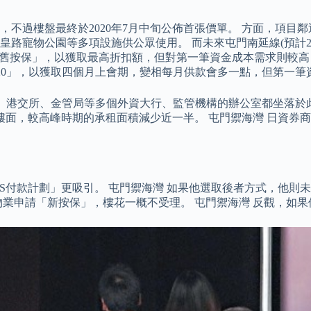
1期，不過樓盤最終於2020年7月中旬公佈首張價單。 方面，
寵物公園等多項設施供公眾使用。 而未來屯門南延線(預計203
加舊按保」，以獲取最高折扣額，但對第一筆資金成本需求則較高
 120」，以獲取四個月上會期，變相每月供款會多一點，但第一
銀、港交所、金管局等多個外資大行、監管機構的辦公室都坐落於
面，較高峰時期的承租面積減少近一半。 屯門禦海灣 日資券商野
S付款計劃」更吸引。 屯門禦海灣 如果他選取後者方式，他則
物業申請「新按保」，樓花一概不受理。 屯門禦海灣 反觀，如