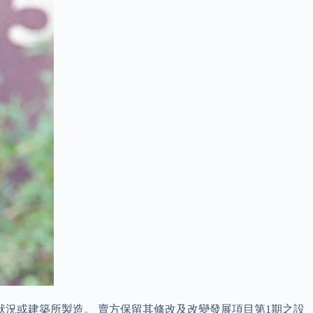
況或建築所製造。 賣方保留其修改及改變發展項目第1期之設