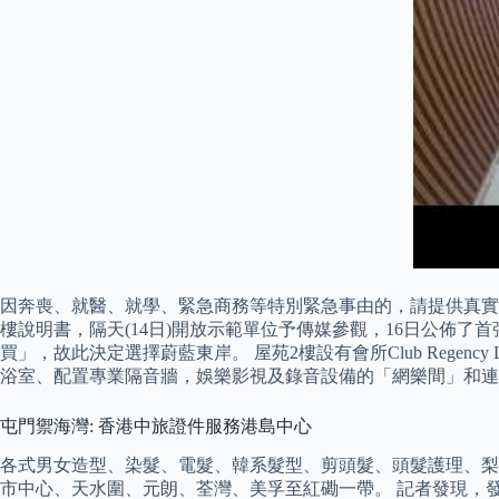
因奔喪、就醫、就學、緊急商務等特別緊急事由的，請提供真實有
樓說明書，隔天(14日)開放示範單位予傳媒參觀，16日公佈
買」，故此決定選擇蔚藍東岸。 屋苑2樓設有會所Club Rege
浴室、配置專業隔音牆，娛樂影視及錄音設備的「網樂間」和連
屯門禦海灣: 香港中旅證件服務港島中心
各式男女造型、染髮、電髮、韓系髮型、剪頭髮、頭髮護理、梨花頭
市中心、天水圍、元朗、荃灣、美孚至紅磡一帶。 記者發現，發展