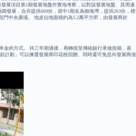
該發展項目第1期發展地盤作實地考察，以對該發展地盤、其周邊
分兩期發展，合共提供669伙，當中1期名為御海灣，提供263伙，標
屯門中央廣場。 地皮佔地面積約為5.2萬平方呎，由發展商於
儲本金的方式。 待三年期過後，再轉按至傳統銀行承做按揭，甚
付款計劃」可以揀選發展商印花稅回贈、同時還可免息向發展商借