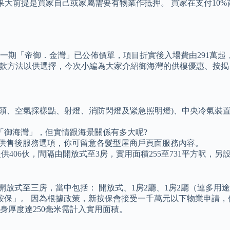
如果大前提是買家自己或家屬需要有物業作抵押。 買家在支付10%
一期「帝御．金灣」已公佈價單，項目折實後入場費由291萬起
有不同付款方法以供選擇，今次小編為大家介紹御海灣的供樓優惠、按
灑頭、空氣採樣點、射燈、消防閃燈及緊急照明燈)、中央冷氣裝
「御海灣」，但實情跟海景關係有多大呢?
有提供售後服務選項，你可留意各髮型屋商戶頁面服務內容。
406伙，間隔由開放式至3房，實用面積255至731平方呎，另
蓋開放式至三房，當中包括： 開放式、1房2廳、1房2廳（連多用
按保」。 因為根據政策，新按保會接受一千萬元以下物業申請，
身厚度達250毫米需計入實用面積。