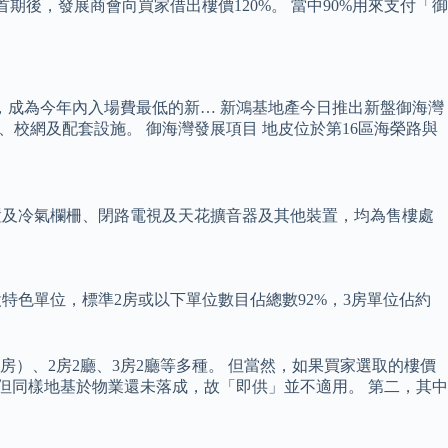
首期後，發展商會向買家借出樓價120%。 當中90%用來支付「御
，成為今年內入場費最低的新… 新鴻基地產今日推出新盤御海灣
揭、校網及配套設施。 御海灣發展項目 地皮位於第16區海榮路與
置及冷氣欄柵、閉路電視及天花擴音器及其他裝置，均為售樓處
設特色單位，標準2房或以下單位數目佔總數92%，3房單位佔約
途房）、2房2廳、3房2廳等多種。 但當然，如果買家選取的樓價
但同樣地基於物業還未落成，故「即供」並不適用。 第二，其中