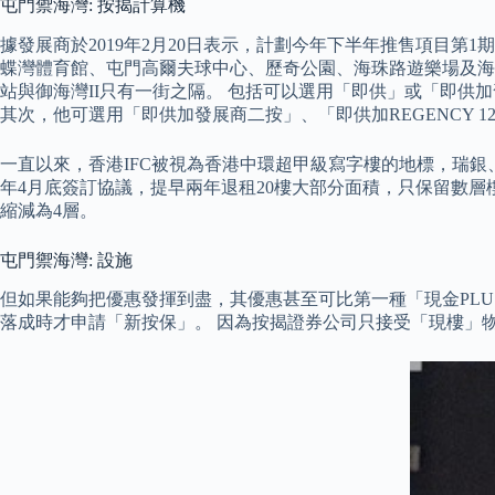
屯門禦海灣: 按揭計算機
據發展商於2019年2月20日表示，計劃今年下半年推售項目第
蝶灣體育館、屯門高爾夫球中心、歷奇公園、海珠路遊樂場及海皇路
站與御海灣II只有一街之隔。 包括可以選用「即供」或「即供
其次，他可選用「即供加發展商二按」、「即供加REGENCY
一直以來，香港IFC被視為香港中環超甲級寫字樓的地標，瑞
年4月底簽訂協議，提早兩年退租20樓大部分面積，只保留數層樓
縮減為4層。
屯門禦海灣: 設施
但如果能夠把優惠發揮到盡，其優惠甚至可比第一種「現金PLU
落成時才申請「新按保」。 因為按揭證券公司只接受「現樓」