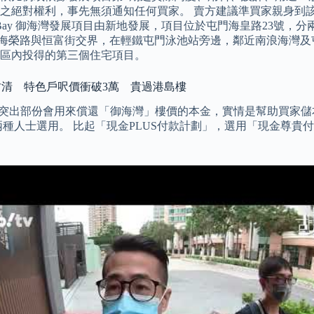
之絕對權利，事先無須通知任何買家。 賣方建議準買家親身到
y Bay 御海灣發展項目由新地發展，項目位於屯門海皇路23號，
位於海榮路與恒富街交界，在輕鐵屯門泳池站旁邊，鄰近南浪海灣及
近年在區內投得的第三個住宅項目。
沽清 特色戶呎價衝破3萬 貴過港島樓
樓價，突出部份會用來償還「御海灣」樓價的本金，實情是幫助買家
種人士選用。 比起「現金PLUS付款計劃」，選用「現金尊貴