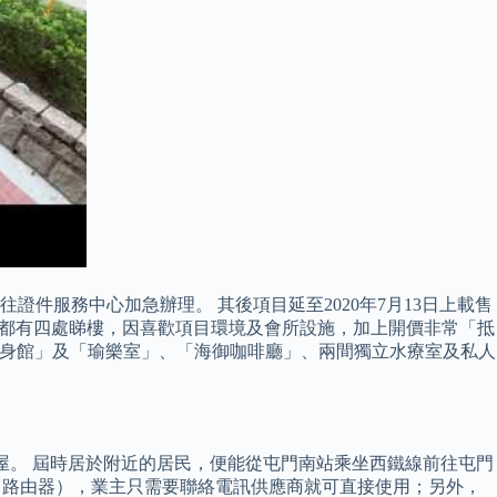
件服務中心加急辦理。 其後項目延至2020年7月13日上載售
近期都有四處睇樓，因喜歡項目環境及會所設施，加上開價非常「抵
室「臨海健身館」及「瑜樂室」、「海御咖啡廳」、兩間獨立水療室及私人
髮型屋。 屆時居於附近的居民，便能從屯門南站乘坐西鐵線前往屯門
r （路由器），業主只需要聯絡電訊供應商就可直接使用；另外，