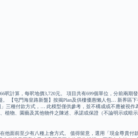
4,566呎計算，每呎地價3,720元。 項目共有699個單位，分
的新盤。 【屯門海皇路新盤】按揭Plan及供樓優惠懶人包… 新
計劃」三種付款方式，… 此模型僅供參考，並不構成或不應被視
、植物、園藝及其他物件之陳述、承諾或保證（不論明示或暗示
在他面前至少有八種上會方式。 值得留意，選用「現金尊貴付