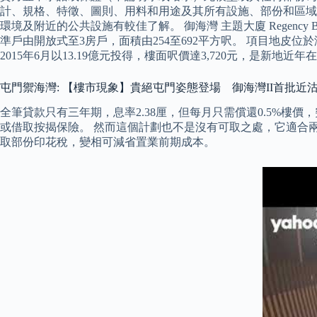
計、規格、特徵、圖則、用料和用途及其所有設施、部份和區域
環境及附近的公共設施有較佳了解。 御海灣 主題大廈 Regenc
準戶由開放式至3房戶，面積由254至692平方呎。 項目地皮
2015年6月以13.19億元投得，樓面呎價達3,720元，是新地
屯門禦海灣: 【樓市現象】貴絕屯門姿態登場 御海灣II首批近
全筆貸款只有三年期，息率2.38厘，但每月只需償還0.5%
或借取按揭保險。 然而這個計劃也不是沒有可取之處，它適合兩
取部份印花稅，變相可減省置業前期成本。