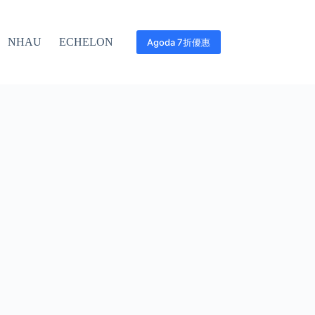
NHAU
ECHELON
Agoda 7折優惠