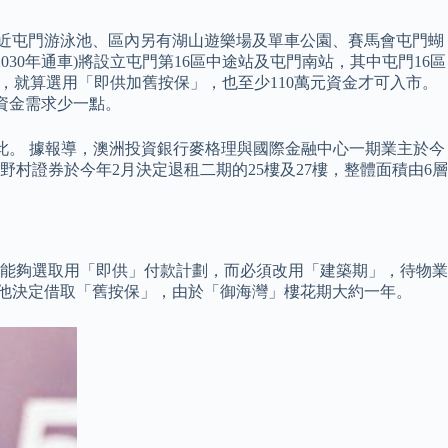
項目鄰近屯門游泳池、區內另有湖山遊樂場及單車公園、賽馬會屯門蝴
0年通車)將設立屯門第16區中途站及屯門南站，其中屯門16區
，就算選用「即供加舊按保」，也至少110萬元資金才可入市。
筆資金需求少一點。
此。 據報導，澳洲投資銀行麥格理與國際金融中心一期業主於今
村證券於今年2月決定退租二期的25樓及27樓，整體面積由6層
未能夠選取用「即供」付款計劃，而必須改用「建築期」，待物業
果他決定借取「舊按保」，由於「御海灣」樓花期大約一年。