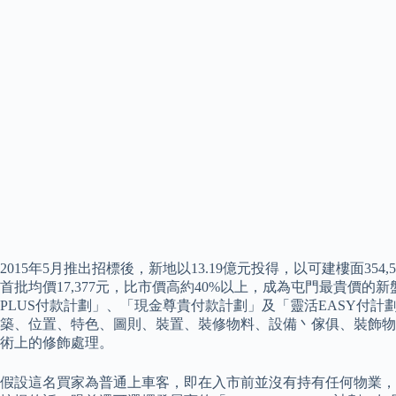
2015年5月推出招標後，新地以13.19億元投得，以可建樓面35
首批均價17,377元，比市價高約40%以上，成為屯門最貴價
PLUS付款計劃」、「現金尊貴付款計劃」及「靈活EASY付
築、位置、特色、圖則、裝置、裝修物料、設備丶傢俱、裝飾物
術上的修飾處理。
假設這名買家為普通上車客，即在入市前並沒有持有任何物業，