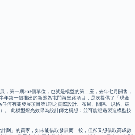
前兩期發展，第一期263個單位，也就是樓盤的第二座，去年七月開售，
界區下半年第一個推出的新盤為屯門海皇路項目，是次提供了「現金
作為任何有關發展項目第1期之實際設計、布局、間隔、規格、建
）。 此模型燈光效果為設計師之構想：並可能經過製造模型技
款計劃」的買家，如未能借取發展商二按，但卻又想借取高成數