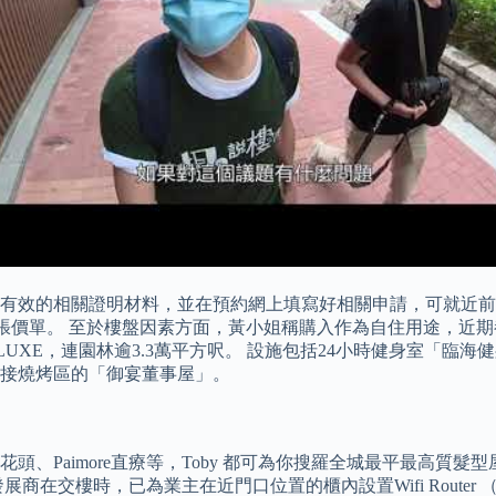
效的相關證明材料，並在預約網上填寫好相關申請，可就近前往證
了首張價單。 至於樓盤因素方面，黃小姐稱購入作為自住用途，
ncy LUXE，連園林逾3.3萬平方呎。 設施包括24小時健身
接燒烤區的「御宴董事屋」。
、Paimore直療等，Toby 都可為你搜羅全城最平最高質
商在交樓時，已為業主在近門口位置的櫃內設置Wifi Route