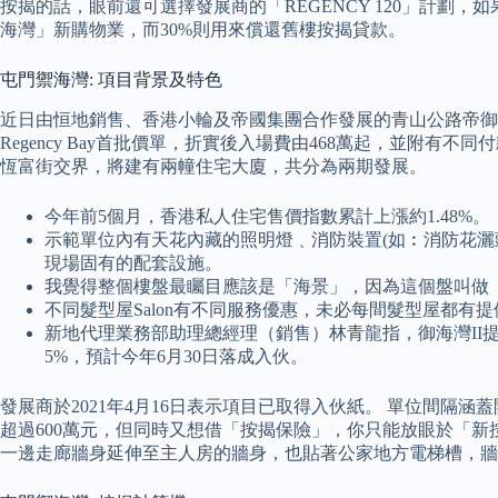
按揭的話，眼前還可選擇發展商的「REGENCY 120」計劃，
海灣」新購物業，而30%則用來償還舊樓按揭貸款。
屯門禦海灣: 項目背景及特色
近日由恒地銷售、香港小輪及帝國集團合作發展的青山公路帝御
Regency Bay首批價單，折實後入場費由468萬起，並附
恆富街交界，將建有兩幢住宅大廈，共分為兩期發展。
今年前5個月，香港私人住宅售價指數累計上漲約1.48%。
示範單位內有天花內藏的照明燈﹑消防裝置(如︰消防花
現場固有的配套設施。
我覺得整個樓盤最矚目應該是「海景」，因為這個盤叫做
不同髮型屋Salon有不同服務優惠，未必每間髮型屋都
新地代理業務部助理總經理（銷售）林青龍指，御海灣II提供
5%，預計今年6月30日落成入伙。
發展商於2021年4月16日表示項目已取得入伙紙。 單位間隔涵
超過600萬元，但同時又想借「按揭保險」，你只能放眼於「新
一邊走廊牆身延伸至主人房的牆身，也貼著公家地方電梯槽，牆