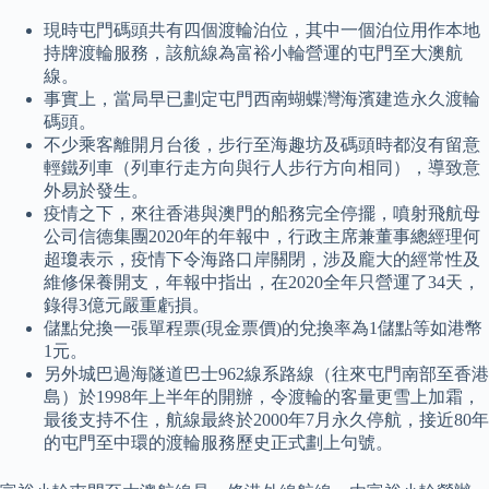
現時屯門碼頭共有四個渡輪泊位，其中一個泊位用作本地
持牌渡輪服務，該航線為富裕小輪營運的屯門至大澳航
線。
事實上，當局早已劃定屯門西南蝴蝶灣海濱建造永久渡輪
碼頭。
不少乘客離開月台後，步行至海趣坊及碼頭時都沒有留意
輕鐵列車（列車行走方向與行人步行方向相同），導致意
外易於發生。
疫情之下，來往香港與澳門的船務完全停擺，噴射飛航母
公司信德集團2020年的年報中，行政主席兼董事總經理何
超瓊表示，疫情下令海路口岸關閉，涉及龐大的經常性及
維修保養開支，年報中指出，在2020全年只營運了34天，
錄得3億元嚴重虧損。
儲點兌換一張單程票(現金票價)的兌換率為1儲點等如港幣
1元。
另外城巴過海隧道巴士962線系路線（往來屯門南部至香港
島）於1998年上半年的開辦，令渡輪的客量更雪上加霜，
最後支持不住，航線最終於2000年7月永久停航，接近80年
的屯門至中環的渡輪服務歷史正式劃上句號。