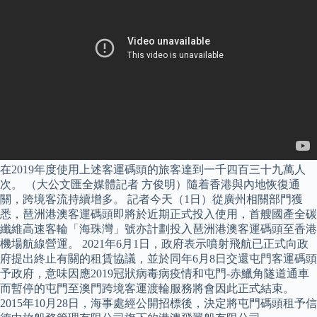
在2019年度使用上述客運碼頭的旅客達到一千四百三十九萬人
次。 （大公文匯全媒體記者 方俊明）隨着香港與內地恢復通
關，跨境客流持續增多。 記者今天（1日）從廣州相關部門獲
悉，琶洲港澳客運碼頭即將於近期正式投入使用，首艘國產全碳
纖維高速客輪「海珠灣」號亦計劃投入琶洲港澳客運碼頭至香港
機場航線營運。 2021年6月1日，政府表示噴射飛航已正式向政
府提出終止有關的租賃協議，並於同年6月8日交還屯門客運碼頭
予政府，意味因應2019冠狀病毒病疫情和屯門-赤鱲角隧道通車
而暫停的屯門至澳門跨境客運渡輪服務將會因此正式結束。
2015年10月28日，海事處經公開招標後，決定將屯門碼頭租予信