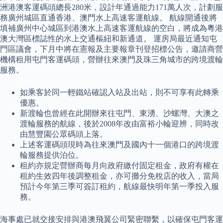
洲港澳客運碼頭總長280米，設計年通過能力171萬人次，計劃服
務廣州城區直通香港、澳門水上高速客運航線。 航線開通後將
填補廣州中心城區到港澳水上高速客運航線的空白，將成為粵港
澳大灣區標誌性的水上交通樞紐和新通道。 運房局最近通知屯
門區議會，下月中將在憲報及主要報章刊登招標公告，邀請商營
機構租用屯門客運碼頭，營辦往來澳門及珠三角城市的跨境渡輪
服務。
如乘客於同一輕鐵站確認入站及出站，則不可享有此轉乘
優惠。
新渡輪也曾經在此開辦來往屯門、東湧、沙螺灣、大澳之
渡輪服務的航線，後於2008年改由富裕小輪迎辨，同時改
由慧豐園公眾碼頭上落。
上述客運碼頭現時為往來澳門及國內十一個港口的跨境渡
輪服務提供泊位。
租約亦規定營辦商每月向政府繳付固定租金，政府有權在
租約生效四年後調整租金，亦可攤分免稅店的收入，當局
預計今年第三季可簽訂租約，航線最快明年第一季投入服
務。
海事處已就交接安排與港澳飛翼公司緊密聯繫，以確保屯門客運