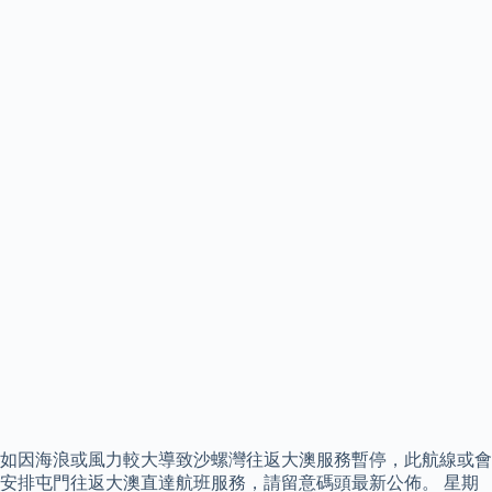
如因海浪或風力較大導致沙螺灣往返大澳服務暫停，此航線或會
安排屯門往返大澳直達航班服務，請留意碼頭最新公佈。 星期