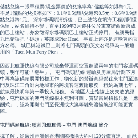
儲點兌換一張單程票(現金票價)的兌換率為1儲點等如港幣1元。
不足1儲點的兌換率如下：0.1至0.5儲點兌港幣0.5元；0.6至0.9儲
點兌港幣1元。 深水埗碼頭清拆後，巴士總站在填海工程期間獲
保留，站名維持不變，直至1999年3月遷往位於東京街西新落成
的巴士總站，亦象徵深水埗碼頭巴士總站正式停用。 有網民指
九巴錯誤把「碼頭」英譯成Pier Head，事實上這亦是運輸署的官
方名稱。 城巴與港鐵巴士則將屯門碼頭的英文名稱譯為一般通
用的「Tuen Mun Ferry Pier」。
因西北航運快線有限公司放棄營運而空置超過兩年的屯門客運碼
頭，明年可能「翻生」。 屯門碼頭航線 運輸及房屋局計劃下月
中再為該碼頭展開招標工作，物色新的營辦商經營往來屯門至澳
門及珠江三角洲內地城市的跨境客運渡輪服務，租約為期七年，
航線最快明年第一季投入服務。 有地區人士指據上次失敗的經
驗，屯門碼頭的澳門航線根本無利可圖，質疑當局招標只是「應
酬式」，認為開辦屯門至長洲或大澳等離島渡輪航線可能更實
際。
屯門碼頭航線: 噴射飛航船票 – 屯門 澳門航線 簡介
據了解，從廣州琶洲到香港國際機場大約可120分鐘直達。 而琶