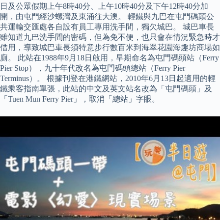
日及公眾假期上午8時40分、上午10時40分及下午12時40分加
開，由屯門經沙螺灣及東涌往大澳。 輕鐵與九巴在屯門碼頭公
共運輸交匯處各自設有員工專用洗手間，獨欠城巴。 城巴車長
雖知道九巴洗手間的密碼，但為免不便，也只會在情況緊急時才
借用，導致城巴車長須特意步行數百米到海翠花園海趣坊商場如
廁。 此站在1988年9月18日啟用，早期命名為屯門碼頭站（Ferry
Pier Stop），九十年代改名為屯門碼頭總站（Ferry Pier
Terminus）。 根據刊登在港鐵網站，2010年6月13日起適用的輕
鐵乘客指南單張，此站的中文及英文站名改為「屯門碼頭」及
「Tuen Mun Ferry Pier」，取消「總站」字眼。