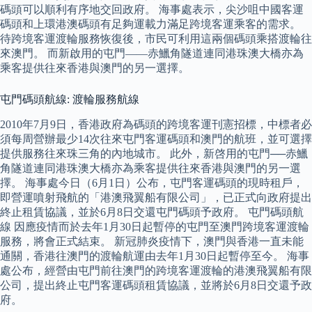
碼頭可以順利有序地交回政府。 海事處表示，尖沙咀中國客運
碼頭和上環港澳碼頭有足夠運載力滿足跨境客運乘客的需求。
待跨境客運渡輪服務恢復後，市民可利用這兩個碼頭乘搭渡輪往
來澳門。 而新啟用的屯門——赤鱲角隧道連同港珠澳大橋亦為
乘客提供往來香港與澳門的另一選擇。
屯門碼頭航線: 渡輪服務航線
2010年7月9日，香港政府為碼頭的跨境客運刊憲招標，中標者必
須每周營辦最少14次往來屯門客運碼頭和澳門的航班，並可選擇
提供服務往來珠三角的內地城市。 此外，新啓用的屯門──赤鱲
角隧道連同港珠澳大橋亦為乘客提供往來香港與澳門的另一選
擇。 海事處今日（6月1日）公布，屯門客運碼頭的現時租戶，
即營運噴射飛航的「港澳飛翼船有限公司」，已正式向政府提出
終止租賃協議，並於6月8日交還屯門碼頭予政府。 屯門碼頭航
線 因應疫情而於去年1月30日起暫停的屯門至澳門跨境客運渡輪
服務，將會正式結束。 新冠肺炎疫情下，澳門與香港一直未能
通關，香港往澳門的渡輪航運由去年1月30日起暫停至今。 海事
處公布，經營由屯門前往澳門的跨境客運渡輪的港澳飛翼船有限
公司，提出終止屯門客運碼頭租賃協議，並將於6月8日交還予政
府。