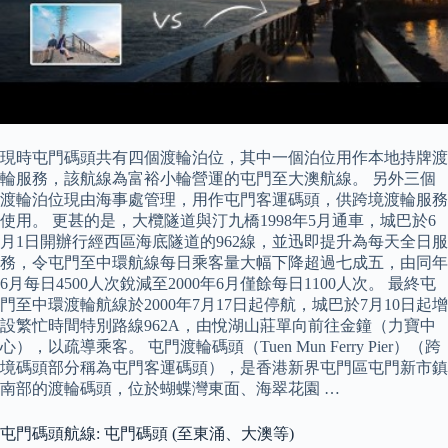
現時屯門碼頭共有四個渡輪泊位，其中一個泊位用作本地持牌渡
輪服務，該航線為富裕小輪營運的屯門至大澳航線。 另外三個
渡輪泊位現由海事處管理，用作屯門客運碼頭，供跨境渡輪服務
使用。 更甚的是，大欖隧道與汀九橋1998年5月通車，城巴於6
月1日開辦行經西區海底隧道的962線，並迅即提升為每天全日服
務，令屯門至中環航線每日乘客量大幅下降超過七成五，由同年
6月每日4500人次銳減至2000年6月僅餘每日1100人次。 最終屯
門至中環渡輪航線於2000年7月17日起停航，城巴於7月10日起增
設繁忙時間特別路線962A，由悅湖山莊單向前往金鐘（力寶中
心），以疏導乘客。 屯門渡輪碼頭（Tuen Mun Ferry Pier）（跨
境碼頭部分稱為屯門客運碼頭），是香港新界屯門區屯門新市鎮
南部的渡輪碼頭，位於蝴蝶灣東面、海翠花園 …
屯門碼頭航線: 屯門碼頭 (至東涌、大澳等)