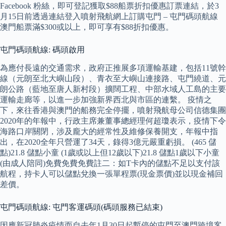
Facebook 粉絲，即可登記獲取$88船票折扣優惠訂票連結，於3
月15日前透過連結登入噴射飛航網上訂購屯門 – 屯門碼頭航線
澳門船票滿$300或以上，即可享有$88折扣優惠。
屯門碼頭航線: 碼頭啟用
為應付長遠的交通需求，政府正推展多項運輸基建，包括11號幹
線（元朗至北大嶼山段）、青衣至大嶼山連接路、屯門繞道、元
朗公路（藍地至唐人新村段）擴闊工程、中部水域人工島的主要
運輸走廊等，以進一步加強新界西北與市區的連繫。 疫情之
下，來往香港與澳門的船務完全停擺，噴射飛航母公司信德集團
2020年的年報中，行政主席兼董事總經理何超瓊表示，疫情下令
海路口岸關閉，涉及龐大的經常性及維修保養開支，年報中指
出，在2020全年只營運了34天，錄得3億元嚴重虧損。 (465 儲
點)21.8 儲點小童 (1歲或以上但12歲以下)21.8 儲點1歲以下小童
(由成人陪同)免費免費免費註二：如T卡內的儲點不足以支付該
航程，持卡人可以儲點兌換一張單程票(現金票價)並以現金補回
差價。
屯門碼頭航線: 屯門客運碼頭(碼頭服務已結束)
因應新冠肺炎疫情而自去年1月30日起暫停的屯門至澳門跨境客