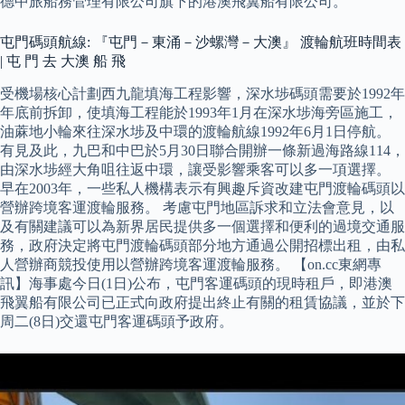
德中旅船務管理有限公司旗下的港澳飛翼船有限公司。
屯門碼頭航線: 『屯門－東涌－沙螺灣－大澳』 渡輪航班時間表
| 屯 門 去 大澳 船 飛
受機場核心計劃西九龍填海工程影響，深水埗碼頭需要於1992年
年底前拆卸，使填海工程能於1993年1月在深水埗海旁區施工，
油蔴地小輪來往深水埗及中環的渡輪航線1992年6月1日停航。
有見及此，九巴和中巴於5月30日聯合開辦一條新過海路線114，
由深水埗經大角咀往返中環，讓受影響乘客可以多一項選擇。
早在2003年，一些私人機構表示有興趣斥資改建屯門渡輪碼頭以
營辦跨境客運渡輪服務。 考慮屯門地區訴求和立法會意見，以
及有關建議可以為新界居民提供多一個選擇和便利的過境交通服
務，政府決定將屯門渡輪碼頭部分地方通過公開招標出租，由私
人營辦商競投使用以營辦跨境客運渡輪服務。 【on.cc東網專
訊】海事處今日(1日)公布，屯門客運碼頭的現時租戶，即港澳
飛翼船有限公司已正式向政府提出終止有關的租賃協議，並於下
周二(8日)交還屯門客運碼頭予政府。