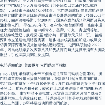
富裕小輪屯門至大澳航線是一條港外線航線，由富裕小輪營辦，
來往屯門碼頭至大澳海濱長廊（部分班次以東涌作起點或終
點），途經東涌新碼頭及沙螺灣。 屯門碼頭航線 愉景灣航運曾
經在此開辦來往赤鱲角碼頭及東涌發展碼頭的航線，後於2003年
停航，由新渡輪接辦，於2004年，因為赤鱲角碼頭停用而改為東
涌來往屯門。 早在1920年代，油麻地小輪曾經開辦一條由中環
往大澳的渡輪航線，途中經青衣、荃灣、汀九、青山灣等地。
但航線較迂迴，航程需2至3個小時，而且每天只開一班。 後續
深圳市交通運輸局將視需要，逐步增加或調整船舶運力或班次，
切實保障深港跨境貨物運輸供應鏈穩定。 屯門碼頭航線 2022
年，因爲此航線多次因強風及船隻故障而無法提供東涌至大澳段
服務，引起區議員關注及提問。
屯門碼頭航線: 荒廢兩年 屯門碼頭再招標
由此，噴射飛航取得全部三個香港往來澳門碼頭之營運權。 澳
門航線首階段每日提供8個航班，並計劃3月起逐漸增加航班。
屯門首班航班於下午3時10分開出；澳門首班航班則於下午4時10
分開出。 航程約40分鐘，較來往上環港澳碼頭至澳門的船程約
快15分鐘。 由於申請不獲批准，承辦商西北航運改辦至珠海九
洲港的海上客運航線服務。 該碼頭長遠計劃是把航線則擴展至
珠江三角洲，亦堅持要成功開辦澳門航線。