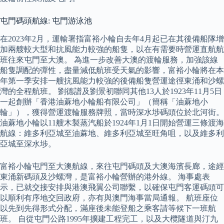
屯門碼頭航線: 屯門游泳池
在2023年2月，運輸署指富裕小輪自去年4月起已在其後備船隊增
加兩艘較大型和抗風能力較強的船隻，以在有需要時營運直航航
班往來屯門至大澳。 為進一步改善大澳的渡輪服務，加強該線
船隻調配的彈性，盡量減低航班受天氣的影響，富裕小輪將在本
年第一季安排一艘抗風能力較強的後備船隻營運途徑東涌和沙螺
灣的全程航班。 劉德譜及劉景初聯同其他13人於1923年11月5日
一起創辦「香港油蔴地小輪船有限公司」（簡稱「油蔴地小
輪」），獲得營運渡輪服務牌照，當時深水埗碼頭位於北河街。
油蔴地小輪以11艘木製蒸汽船於1924年1月1日開始營運三條渡海
航線：維多利亞城至油蔴地、維多利亞城至旺角咀，以及維多利
亞城至深水埗。
富裕小輪屯門至大澳航線，來往屯門碼頭及大澳海濱長廊，途經
東涌新碼頭及沙螺灣，是富裕小輪營辦的港外線。 海事處表
示，已就交接安排與港澳飛翼公司聯繫，以確保屯門客運碼頭可
以順利有序地交回政府，亦有與澳門海事當局通報。 航班座位
以先到先得形式分配，滿座後未能登船之乘客請等候下一班航
班。 自從屯門公路1995年擴建工程完工，以及大欖隧道與汀九