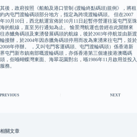
其後，政府按照《船舶及港口管制 (渡輪終點碼頭)規例》，將租
約內屯門渡輪碼頭部分地方，指定為跨境渡輪碼頭。 但在2007
年10月10日，西北航運宣佈於10月11日起暫停營運往返屯門至珠
海的航線，直至另行通知為止。 愉景灣航運也曾經在此開辦來
往赤鱲角碼頭及東湧發展碼頭的航線，後於2003年停航並由新渡
輪接辦，於2004年因赤臘角碼頭停用而改為東湧來往屯門，並於
2008年停辦。 ，又叫屯門客運碼頭、屯門渡輪碼頭）係香港新
界屯門新市鎮南部嘅渡輪碼頭，亦係香港第三個連接港澳嘅碼
頭，佢喺蝴蝶灣東面、海翠花園對出，喺1986年11月啟用並投入
服務。
PREVIOUS
NEXT
相關文章