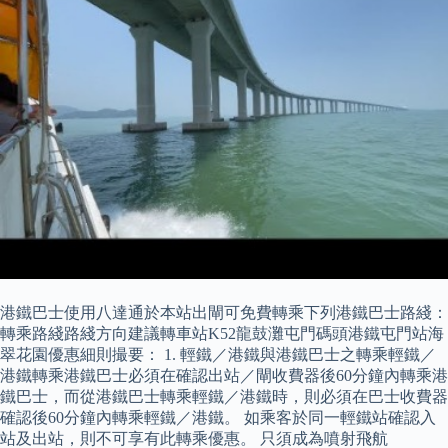
港鐵巴士使用八達通於本站出閘可免費轉乘下列港鐵巴士路綫：
轉乘路綫路綫方向建議轉車站K52龍鼓灘屯門碼頭港鐵屯門站海
翠花園優惠細則撮要： 1. 輕鐵／港鐵與港鐵巴士之轉乘輕鐵／
港鐵轉乘港鐵巴士必須在確認出站／閘收費器後60分鐘內轉乘港
鐵巴士，而從港鐵巴士轉乘輕鐵／港鐵時，則必須在巴士收費器
確認後60分鐘內轉乘輕鐵／港鐵。 如乘客於同一輕鐵站確認入
站及出站，則不可享有此轉乘優惠。 只須成為噴射飛航