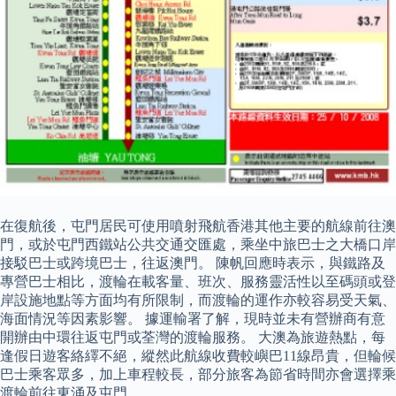
在復航後，屯門居民可使用噴射飛航香港其他主要的航線前往澳
門，或於屯門西鐵站公共交通交匯處，乘坐中旅巴士之大橋口岸
接駁巴士或跨境巴士，往返澳門。 陳帆回應時表示，與鐵路及
專營巴士相比，渡輪在載客量、班次、服務靈活性以至碼頭或登
岸設施地點等方面均有所限制，而渡輪的運作亦較容易受天氣、
海面情況等因素影響。 據運輸署了解，現時並未有營辦商有意
開辦由中環往返屯門或荃灣的渡輪服務。 大澳為旅遊熱點，每
逢假日遊客絡繹不絕，縱然此航線收費較嶼巴11線昂貴，但輪候
巴士乘客眾多，加上車程較長，部分旅客為節省時間亦會選擇乘
渡輪前往東涌及屯門。