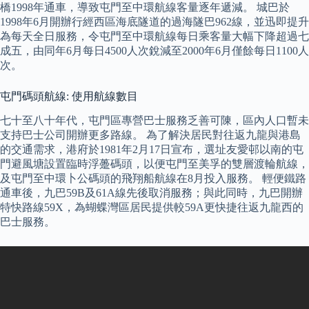
橋1998年通車，導致屯門至中環航線客量逐年遞減。 城巴於
1998年6月開辦行經西區海底隧道的過海隧巴962線，並迅即提升
為每天全日服務，令屯門至中環航線每日乘客量大幅下降超過七
成五，由同年6月每日4500人次銳減至2000年6月僅餘每日1100人
次。
屯門碼頭航線: 使用航線數目
七十至八十年代，屯門區專營巴士服務乏善可陳，區內人口暫未
支持巴士公司開辦更多路線。 為了解決居民對往返九龍與港島
的交通需求，港府於1981年2月17日宣布，選址友愛邨以南的屯
門避風塘設置臨時浮躉碼頭，以便屯門至美孚的雙層渡輪航線，
及屯門至中環卜公碼頭的飛翔船航線在8月投入服務。 輕便鐵路
通車後，九巴59B及61A線先後取消服務；與此同時，九巴開辦
特快路線59X，為蝴蝶灣區居民提供較59A更快捷往返九龍西的
巴士服務。