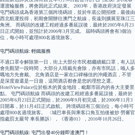
運渡輪服務，將會因此正式結束。 2003年，香港政府決定發展
屯門碼頭成為香港第三個跨境碼頭，並於年底公開招標，最後由
西北航運投得，初期會開辦往澳門之航線，長遠則擴展至珠江三
角洲。 而碼頭的改建工程經過多番延誤後，最終於2005年6月23
日正式開始，並預計於2006年3月完成。 屆時碼頭將會有3個泊
位，每小時可處理800名過境旅客。
屯門碼頭航線: 輕鐵服務
不過口罩令解除第一日，街上大部分市民都繼續戴口罩，有人話
會先觀望一段時間，大部分人唔戴先會除，亦有市民話，喺人多
嘅地方先會戴。 北角酒店是一家在口碑極佳的沖繩酒店，不管
是深度遊還是一日遊，這間酒店都會是您的理想之選。
HotelViewPalace位於栃木的黃金地段，毗鄰市區內的各大主要景
點。 屯門碼頭航線 而碼頭的改建工程經過多番延誤後，最終於
2005年6月23日正式開始，於2006年9月初完成，於2006年11月3
日開幕，於11月4日正式啟航。 跨境碼頭有三個泊位，每小時可
處理800名過境旅客。 〈城巴車長與乘客口角互拍後被炒 勞審官
指處罰太嚴苛 車長勝訴〉，《香港01》，2016年10月26日。
屯門碼頭航線: 屯門出發40分鐘即達澳門！