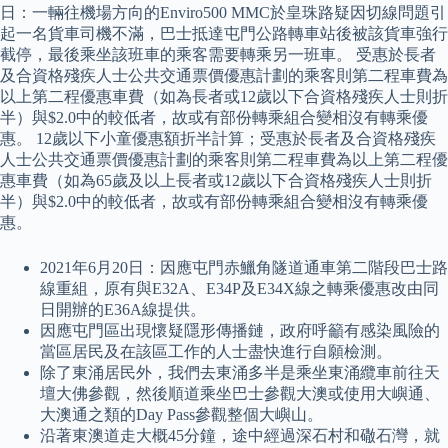
日：一輛往機場方向的Enviro500 MMC於皇珠路疑因切線問題引
起一名貨車司機不滿，巴士抵達屯門公路轉車站後被該貨車強行
截停，最後乘坐該班車的乘客需要轉乘另一班車。 受惠於長者
及合資格殘疾人士公共交通票價優惠計劃的乘客則第二程車費為
以上第二程優惠車費（如為長者或12歲以下合資格殘疾人士則折
半）與$2.0中的較低者，故或有部份轉乘組合變相沒有轉乘優
惠。 12歲以下小童優惠額折半計算；受惠於長者及合資格殘疾
人士公共交通票價優惠計劃的乘客則第二程車費為以上第二程優
惠車費（如為65歲及以上長者或12歲以下合資格殘疾人士則折
半）與$2.0中的較低者，故或有部份轉乘組合變相沒有轉乘優
惠。
2021年6月20日：因應屯門赤鱲角隧道通車第二階段巴士路
線重組，原有與E32A、E34P及E34X線之轉乘優惠改由同
日開辦的E36A線提供。
因應屯門區出現懷疑隱形傳播鏈，政府呼籲有感染風險的
當區居民及在該區工作的人士盡快進行自願檢測。
除了東涌居民外，我們去東涌多半是乘坐東涌纜車前往天
壇大佛參觀，然後順道乘坐巴士參觀大澳或使用大嶼通、
大澳通之類的Day Pass參觀整個大嶼山。
沿著東澳道走大概45分鐘，途中經過深石村和䃟石灣，就