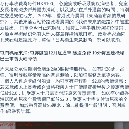
存行李收費為每件HK$100。 心臟病或呼吸系統疾病患者、兒童
及長者應減少戶外體力消耗，以及減少在戶外逗留的時間，特別
在交通繁忙地方。 2012年，香港政府展開《東涌新市鎮擴展研
究》，其後東涌西站於路政署展開的《我們未來的鐵路》中被重
新提出。 口罩令今日正式解除，維持近2年半嘅規例終於撤銷，
不過今早街頭仍然有大部人都選擇繼續戴口罩。 政府專家顧問
孔繁毅就建議政府，整個「公共衞生緊急狀態」都可以取消。
屯門碼頭東涌: 屯赤隧道12月底通車 隧道免費 10分鐘直達機場
巴士車費大幅降價
周末及公眾假期則會增派2至3艘後備船行駛，如有記28號、富
強、富興等載客量較高的普通渡輪，以加強服務及疏導乘客。
」個人八達通卡繳付船資，均可享有每程劃一$2.0的票價優惠；
若65歲或以上長者或合資格殘疾人士正價船費折半後之優惠票價
低於$2.0，則受惠人士只需支付該原來優惠票價。 如60至64歲香
港居民的原來全費票價已低於$2.0，受惠人士需支付該原來的全
費票價。 如該乘客高於95厘米，除非能提供年齡證明，否則當
作3歲乘客計算。