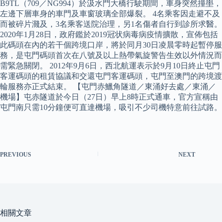
B9TL（709／NG994）於汲水門大橋行駛期間，車身突然撞壆，
左邊下層車身的車門及車窗玻璃全部爆裂。 4名乘客因走避不及
而被碎片濺及，3名乘客送院治理，另1名傷者自行到診所求醫。
2020年1月28日，政府鑑於2019冠状病毒病疫情擴散，宣佈包括
此碼頭在內的若干個跨境口岸，將於同月30日凌晨零時起暫停服
務，是屯門碼頭首次在八號及以上熱帶氣旋警告生效以外情況而
需緊急關閉。 2012年9月6日，西北航運表示於9月10日終止屯門
客運碼頭的租賃協議和交還屯門客運碼頭，屯門至澳門的跨境渡
輪服務亦正式結束。 【屯門赤鱲角隧道／東涌好去處／東涌／
機場】屯赤隧道於今日（27日）早上8時正式通車，官方宣稱由
屯門南只需10分鐘便可直達機場，吸引不少司機特意前往試路。
PREVIOUS
NEXT
相關文章