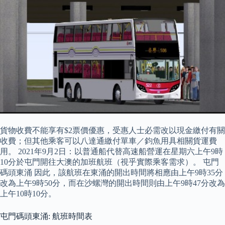
貨物收費不能享有$2票價優惠，受惠人士必需改以現金繳付有關
收費；但其他乘客可以八達通繳付單車／鈞魚用具相關貨運費
用。 2021年9月2日：以普通船代替高速船營運在星期六上午9時
10分於屯門開往大澳的加班航班（視乎實際乘客需求）。 屯門
碼頭東涌 因此，該航班在東涌的開出時間將相應由上午9時35分
改為上午9時50分，而在沙螺灣的開出時間則由上午9時47分改為
上午10時10分。
屯門碼頭東涌: 航班時間表