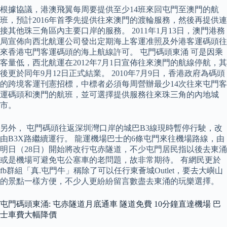
根據協議，港澳飛翼每周要提供至少14班來回屯門至澳門的航
班，預計2016年首季先提供往來澳門的渡輪服務，然後再提供連
接其他珠三角區內主要口岸的服務。 2011年1月13日，澳門港務
局宣佈向西北航運公司發出定期海上客運准照及外港客運碼頭往
來香港屯門客運碼頭的海上航線許可。 屯門碼頭東涌 可是因乘
客量低，西北航運在2012年7月1日宣佈往來澳門的航線停航，其
後更於同年9月12日正式結業。 2010年7月9日，香港政府為碼頭
的跨境客運刊憲招標，中標者必須每周營辦最少14次往來屯門客
運碼頭和澳門的航班，並可選擇提供服務往來珠三角的內地城
市。
另外， 屯門碼頭往返深圳灣口岸的城巴B3線現時暫停行駛，改
由B3X路繼續運行。 龍運機場巴士的6條屯門來往機場路線，由
明日（28日）開始將改行屯赤隧道，不少屯門居民指以後去東涌
或是機場可避免屯公塞車的老問題，故非常期待。 有網民更於
fb群組「真.屯門牛」稱除了可以任行東薈城Outlet，要去大嶼山
的景點一樣方便，不少人更紛紛留言數盡去東涌的玩樂選擇。
屯門碼頭東涌: 屯赤隧道月底通車 隧道免費 10分鐘直達機場 巴
士車費大幅降價