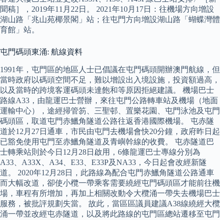
聞稿］，2019年11月22日。 2021年10月17日：往機場方向增設
湖山路「兆山苑椰景閣」站；往屯門方向增設湖山路「蝴蝶灣體
育館」站。
屯門碼頭東涌: 航線資料
1991年，屯門區的地區人士已倡議在屯門碼頭開辦澳門航線，但
當時政府以碼頭空間不足，難以增設出入境設施，投資額過高，
以及當時的跨境客運碼頭未達飽和等原因拒絕建議。 機場巴士
路線A33，由龍運巴士營辦，來往屯門公路轉車站及機場（地面
運輸中心），途經掃管笏、三聖邨、置樂花園、屯門泳池及屯門
碼頭區，取道屯門赤鱲角隧道公路往返香港國際機場。 屯赤隧
道於12月27日通車，市民由屯門去機場會快20分鐘，政府昨日起
已豁免使用屯門至赤鱲角隧道及青嶼幹線的收費。 屯赤隧道巴
士轉乘站則於今日12月28日啟用，6條龍運巴士專線分別為
A33、A33X、A34、E33、E33P及NA33，今日起會改經新隧
道。 2020年12月28日，此路線為配合屯門赤鱲角隧道公路通車
而大幅改道，卻使小欖一帶乘客需要繞經屯門碼頭區才能前往機
場，車程有所增加，再加上相關改動令大欖涌一帶失去機場巴士
服務，被批評規劃失當。 故此，當區區議員建議A38線繞經大欖
涌一帶並改經屯赤隧道，以及將此路線的屯門區總站遷移至屯門