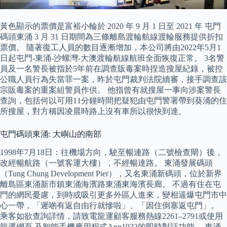
黃色顯示的票價是富裕小輪於 2020 年 9 月 1 日至 2021 年 屯門
碼頭東涌 3 月 31 日期間為三條離島渡輪航線渡輪服務提供折扣
票價。 隨著復工人員的數目逐漸增加，本公司將由2022年5月1
日起屯門-東涌-沙螺灣-大澳渡輪航線航班全面恢復正常。 3名警
員及一名警長被指於5年前在調查販毒案時捏造搜屋紀錄，被控
公職人員行為失當罪一案，昨於屯門裁判法院續審，接手調查該
宗販毒案的重案組警員作供。 他指曾有就搜屋一事向涉案警長
查詢，包括何以可用11分鐘時間把疑犯由屯門警署帶到葵涌的住
所搜屋，對方稱因凌晨時路上沒有車所以很快到達。
屯門碼頭東涌: 大嶼山的南部
1998年7月18日：往機場方向，駛至暢連路（二號檢查閘）後，
改經暢航路（一號客運大樓），不經暢達路。 東涌發展碼頭
（Tung Chung Development Pier），又名東涌新碼頭，位於新界
離島區東涌新市鎮東涌海濱路東涌東海濱長廊。 不過有住在屯
門的網民憂慮，到時或吸引更多外區人進來，變相逼爆屯門市中
心一帶，「遲啲有返自由行就慘啦」、「因住倒塞返屯門」。
乘客如欲查詢詳情，請致電龍運顧客服務熱線2261–2791或使用
龍運網頁 及智能手機應用程式App1933的即時對話功能。 東涌