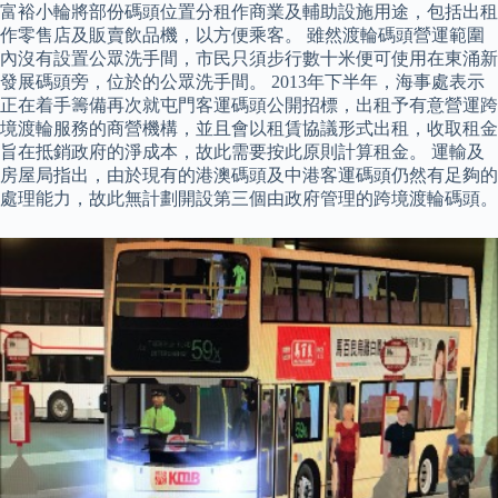
富裕小輪將部份碼頭位置分租作商業及輔助設施用途，包括出租
作零售店及販賣飲品機，以方便乘客。 雖然渡輪碼頭營運範圍
內沒有設置公眾洗手間，市民只須步行數十米便可使用在東涌新
發展碼頭旁，位於的公眾洗手間。 2013年下半年，海事處表示
正在着手籌備再次就屯門客運碼頭公開招標，出租予有意營運跨
境渡輪服務的商營機構，並且會以租賃協議形式出租，收取租金
旨在抵銷政府的淨成本，故此需要按此原則計算租金。 運輸及
房屋局指出，由於現有的港澳碼頭及中港客運碼頭仍然有足夠的
處理能力，故此無計劃開設第三個由政府管理的跨境渡輪碼頭。