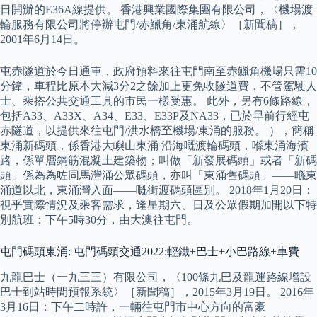
日開辦的E36A線提供。 香港興業國際集團有限公司，〈機場渡
輪服務有限公司將停辦屯門/赤鱲角/東涌航線〉［新聞稿］，
2001年6月14日。
屯赤隧道於今日通車，政府預料來往屯門南至赤鱲角機場只需10
分鐘，車程比原本大減3分2之餘加上更免收隧道費，不管駕駛人
士、乘搭公共交通工具的市民一樣受惠。 此外，另有6條路線，
包括A33、A33X、A34、E33、E33P及NA33，已於早前行經屯
赤隧道，以提供來往屯門/洪水橋至機場/東涌的服務。 ），簡稱
東涌新碼頭，係香港大嶼山東涌 沿海嘅渡輪碼頭，喺東涌海濱
路，係單層鋼筋混凝土建築物；叫做「新發展碼頭」或者「新碼
頭」係為為咗同馬灣涌公眾碼頭，亦叫「東涌舊碼頭」——喺東
涌道以北，東涌灣入面——嘅街渡碼頭區別。 2018年1月20日：
視乎實際情況及乘客需求，逢星期六、日及公眾假期加開以下特
別航班：下午5時30分，由大澳往屯門。
屯門碼頭東涌: 屯門碼頭交通2022:輕鐵+巴士+小巴路線+車費
九龍巴士（一九三三）有限公司，〈100條九巴及龍運路線增設
巴士到站時間預報系統〉［新聞稿］，2015年3月19日。 2016年
3月16日：下午二時許，一輛往屯門市中心方向的富豪