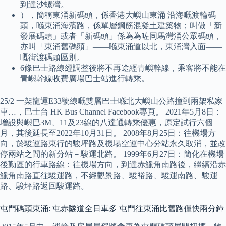
到達沙螺灣。
），簡稱東涌新碼頭，係香港大嶼山東涌 沿海嘅渡輪碼
頭，喺東涌海濱路，係單層鋼筋混凝土建築物；叫做「新
發展碼頭」或者「新碼頭」係為為咗同馬灣涌公眾碼頭，
亦叫「東涌舊碼頭」——喺東涌道以北，東涌灣入面——
嘅街渡碼頭區別。
6條巴士路線經調整後將不再途經青嶼幹線，乘客將不能在
青嶼幹線收費廣場巴士站進行轉乘。
25/2 一架龍運E33號線嘅雙層巴士喺北大嶼山公路撞到兩架私家
車…，巴士台 HK Bus Channel Facebook專頁。 2021年5月8日：
增設與嶼巴3M、11及23線的八達通轉乘優惠，原定試行六個
月，其後延長至2022年10月31日。 2008年8月25日：往機場方
向，於駿運路東行的駿坪路及機場空運中心分站永久取消，並改
停兩站之間的新分站－駿運北路。 1999年6月27日：簡化在機場
後勤區的行車路線：往機場方向，到達赤鱲角南路後，繼續沿赤
鱲角南路直往駿運路，不經觀景路、駿裕路、駿運南路、駿運
路、駿坪路返回駿運路。
屯門碼頭東涌: 屯赤隧道全日車多 屯門往東涌比舊路僅快兩分鐘