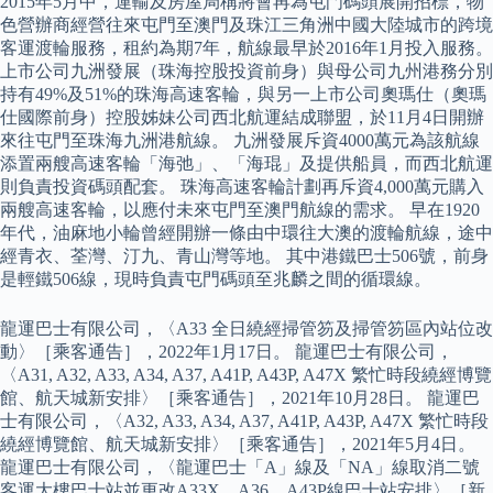
2015年5月中，運輸及房屋局稱將會再為屯門碼頭展開招標，物
色營辦商經營往來屯門至澳門及珠江三角洲中國大陸城市的跨境
客運渡輪服務，租約為期7年，航線最早於2016年1月投入服務。
上市公司九洲發展（珠海控股投資前身）與母公司九州港務分別
持有49%及51%的珠海高速客輪，與另一上市公司奧瑪仕（奧瑪
仕國際前身）控股姊妹公司西北航運結成聯盟，於11月4日開辦
來往屯門至珠海九洲港航線。 九洲發展斥資4000萬元為該航線
添置兩艘高速客輪「海弛」、「海琨」及提供船員，而西北航運
則負責投資碼頭配套。 珠海高速客輪計劃再斥資4,000萬元購入
兩艘高速客輪，以應付未來屯門至澳門航線的需求。 早在1920
年代，油麻地小輪曾經開辦一條由中環往大澳的渡輪航線，途中
經青衣、荃灣、汀九、青山灣等地。 其中港鐵巴士506號，前身
是輕鐵506線，現時負責屯門碼頭至兆麟之間的循環線。
龍運巴士有限公司，〈A33 全日繞經掃管笏及掃管笏區內站位改
動〉［乘客通告］，2022年1月17日。 龍運巴士有限公司，
〈A31, A32, A33, A34, A37, A41P, A43P, A47X 繁忙時段繞經博覽
館、航天城新安排〉［乘客通告］，2021年10月28日。 龍運巴
士有限公司，〈A32, A33, A34, A37, A41P, A43P, A47X 繁忙時段
繞經博覽館、航天城新安排〉［乘客通告］，2021年5月4日。
龍運巴士有限公司，〈龍運巴士「A」線及「NA」線取消二號
客運大樓巴士站並更改A33X、A36、A43P線巴士站安排〉［新