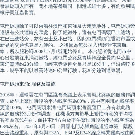
發展碼頭入面有一間本地茶餐廳同一間港式細士多，有釣魚用嘅
蝦仔同紅蟲售賣。
屯門碼頭除了可以乘船往澳門和東涌及大澳等地外，屯門碼頭旁
邊設有公共運輸交匯處，除了輕鐵外，還有屯門碼頭巴士總站，
在巴士總站旁，亦有巴士及小巴站，因此屯門碼頭往香港市區或
新界的交通也算是方便的。 之後因為無公司入標經營屯東航
線，所以服務喺2008年7月1號開始停止。 本台記者從屯門市中
心出發前往東涌港鐵站，經屯門公路及青嶼幹線全長約34公里，
東涌需時約28分鐘，而經屯赤隧道全長只是18公里，但沿路較多
車，幾乎不能以最高時速80公里行駛，花26分鐘到達東涌。
屯門碼頭東涌: 服務及設施
2016年：運輸署在屯門區議會會議上表示曾就此路線的服務作調
查，於早上繁忙時段的平均載客率為80%，當中有兩班的載客率
更達100%。 屯門碼頭東涌 屯門碼頭東涌 龍運巴士亦有就此路
線的服務於3月份作調查，往機場方向於早上繁忙時段的平均載
客率為70%左右，而往屯門方向於下午繁忙時段的平均載客率為
68%左右。 2021年6月20日：因應屯門赤鱲角隧道通車第二階段
巴士路線重組，原有與E32A、E34P及E34X線之轉乘優惠改由同