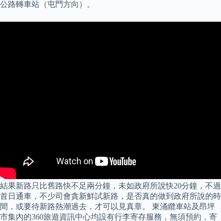
公路轉車站（屯門方向）。
結果新路只比舊路快不足兩分鐘，未如政府所說快20分鐘，不過
首日通車，不少司會貪新鮮試新路，是否真的做到政府所說的時
間，或要待新路熱潮過去，才可以見真章。 東涌纜車站及昂坪
市集內的360旅遊資訊中心均設有行李寄存服務，無須預約，寄