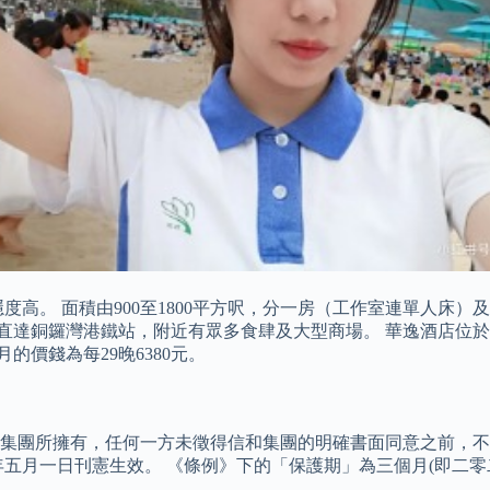
電梯直達，私隱度高。 面積由900至1800平方呎，分一房（工作室
 5分鐘直達銅鑼灣港鐵站，附近有眾多食肆及大型商場。 華逸酒
的價錢為每29晚6380元。
集團所擁有，任何一方未徵得信和集團的明確書面同意之前，不
二二年五月一日刊憲生效。 《條例》下的「保護期」為三個月(即二