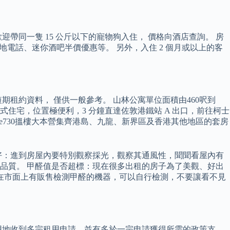
帶同一隻 15 公斤以下的寵物狗入住， 價格向酒店查詢。 房
電話、迷你酒吧半價優惠等。 另外，入住 2 個月或以上的客
租約資料， 僅供一般參考。 山林公寓單位面積由460呎到
務式住宅，位置極便利，3 分鐘直達佐敦港鐵站 A 出口，前往柯士
se730搵樓大本營集齊港島、九龍、新界區及香港其他地區的套房
好：進到房屋內要特別觀察採光，觀察其通風性，聞聞看屋內有
品質。 甲醛值是否超標：現在很多出租的房子為了美觀、好出
在市面上有販售檢測甲醛的機器，可以自行檢測，不要讓看不見
用地收到多宗租用申請，並有多於一宗申請獲得所需的政策支