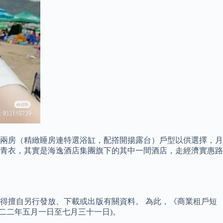
連單人床）及兩房（精緻睡房連特選浴缸，配撘開揚露台）戶型以供選擇，月
店位於青衣，其實是海逸酒店集團旗下的其中一間酒店，走經濟實惠路
得擅自另行發放、下載或出版有關資料。 為此，《商業租戶短
零二二年五月一日至七月三十一日)。