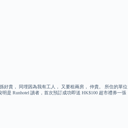
 但係真係好貴， 同埋因為我有工人， 又要租兩房， 仲貴。 所住的單位
Runhotel 讀者，首次預訂成功即送 HK$100 超市禮券一張