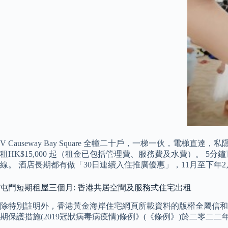
V Causeway Bay Square 全幢二十戶，一梯一伙，
租HK$15,000 起（租金已包括管理費、服務費及水費）。
線。 酒店長期都有做「30日連續入住推廣優惠」，11月至下年2月
屯門短期租屋三個月: 香港共居空間及服務式住宅出租
除特別註明外，香港黃金海岸住宅網頁所載資料的版權全屬信和
期保護措施(2019冠狀病毒病疫情)條例》(《條例》)於二零