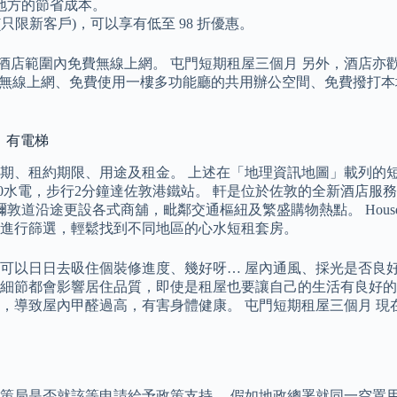
地方的節省成本。
只限新客戶)，可以享有低至 98 折優惠。
店範圍內免費無線上網。 屯門短期租屋三個月 另外，酒店亦歡迎
費無線上網、免費使用一樓多功能廳的共用辦公空間、免費撥打本地
F 有電梯
、租約期限、用途及租金。 上述在「地理資訊地圖」載列的短期
800水電，步行2分鐘達佐敦港鐵站。 軒是位於佐敦的全新酒店服
彌敦道沿途更設各式商舖，毗鄰交通樞紐及繁盛購物熱點。 Hou
進行篩選，輕鬆找到不同地區的心水短租套房。
可以日日去昅住個裝修進度、幾好呀… 屋內通風、採光是否良
細節都會影響居住品質，即使是租屋也要讓自己的生活有良好的
，導致屋內甲醛過高，有害身體健康。 屯門短期租屋三個月 現
策局是否就該等申請給予政策支持。 假如地政總署就同一空置