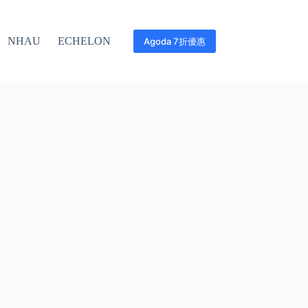
NHAU
ECHELON
Agoda 7折優惠