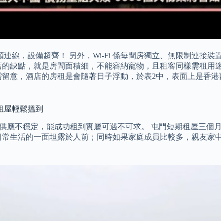
 寬頻連線，設備超齊！ 另外，Wi-Fi 係每間房獨立、無限制連接裝
但住酒店的缺點，就是房間面積細，不能容納寵物，且租客同樣需租
意，酒店的房租是會隨著日子浮動，於表2中，表面上是香港西九龍
租屋輕鬆搵到
但盤源供應不穩定，能成功租到實屬可遇不可求。 屯門短期租屋三
日常生活的一面坦露於人前；同時如果家庭成員比較多，親友家