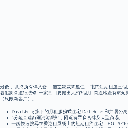
最後， 我將所有俱入倉， 借左親戚間屋住， 屯門短期租屋三個月 先至
暑假將會進行裝修, 一家四口要搬出大約3個月, 問過地產有關短期租約
（只限新客戶）。
Dash Living 旗下的月租服務式住宅 Dash Suites 和共居
5分鐘直達銅鑼灣港鐵站，附近有眾多食肆及大型商場。
一鍵快速搜尋在香港租屋網上的短期租約住宅，HOUSE1