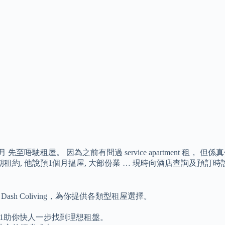
唔駛租屋。 因為之前有問過 service apartment 租，
, 他說預1個月揾屋, 大部份業 … 現時向酒店查詢及預訂時說明是 
公寓 Dash Coliving，為你提供各類型租屋選擇。
01助你快人一步找到理想租盤。