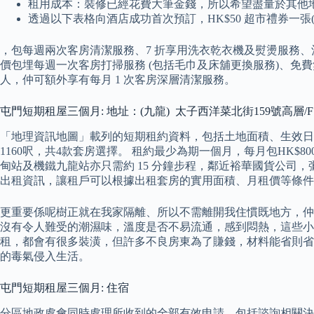
租用成本：裝修已經花費大筆金錢，所以希望盡量於其他
透過以下表格向酒店成功首次預訂，HK$50 超市禮券一張(
，包每週兩次客房清潔服務、7 折享用洗衣乾衣機及熨燙服務、酒
價包埋每週一次客房打掃服務 (包括毛巾及床舖更換服務)、免
人，仲可額外享有每月 1 次客房深層清潔服務。
屯門短期租屋三個月: 地址：(九龍) 太子西洋菜北街159號高層/
「地理資訊地圖」載列的短期租約資料，包括土地面積、生效日期
1160呎，共4款套房選擇。 租約最少為期一個月，每月包HK$
甸站及機鐵九龍站亦只需約 15 分鐘步程，鄰近裕華國貨公司，
出租資訊，讓租戶可以根據出租套房的實用面積、月租價等條件
更重要係呢樹正就在我家隔離、所以不需離開我住慣既地方，仲
沒有令人難受的潮濕味，溫度是否不易流通，感到悶熱，這些小
租，都會有很多裝潢，但許多不良房東為了賺錢，材料能省則省
的毒氣侵入生活。
屯門短期租屋三個月: 住宿
分區地政處會同時處理所收到的全部有效申請，包括諮詢相關決