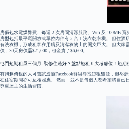
房價包水電煤雜費、每週 2 次房間清潔服務、Wifi 及 100MB
房型包括最平嘅開放式單位內仲有 2 合 1 洗衣乾衣機。 
有洗衣機，形成租客在用膳及清潔衣物上的開支巨大。 但大家需留
價，30天房價需$21,000，租金貴了$6,600。
屯門短期租屋三個月: 裝修住邊好？盤點短租５大考慮位！短期
有興趣倚租的人可嘗試透過Facebook群組尋找短租盤源，
在住宿期間亦可互相照應。 然而，並不是每個人都希望將自己
尊重屋主的生活習慣。