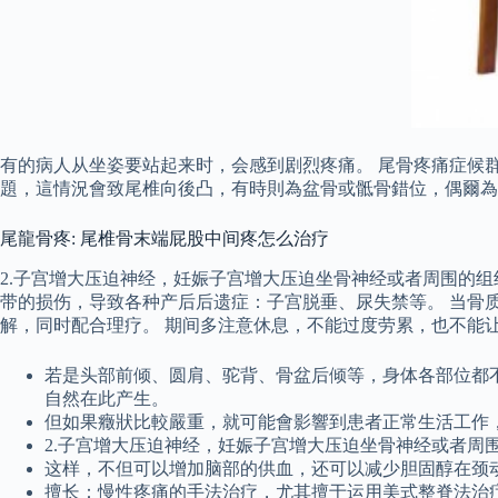
有的病人从坐姿要站起来时，会感到剧烈疼痛。 尾骨疼痛症候
題，這情況會致尾椎向後凸，有時則為盆骨或骶骨錯位，偶爾為
尾龍骨疼: 尾椎骨末端屁股中间疼怎么治疗
2.子宫增大压迫神经，妊娠子宫增大压迫坐骨神经或者周围的
带的损伤，导致各种产后后遗症：子宫脱垂、尿失禁等。 当骨
解，同时配合理疗。 期间多注意休息，不能过度劳累，也不能
若是头部前倾、圆肩、驼背、骨盆后倾等，身体各部位都
自然在此产生。
但如果癥狀比較嚴重，就可能會影響到患者正常生活工作
2.子宫增大压迫神经，妊娠子宫增大压迫坐骨神经或者周
这样，不但可以增加脑部的供血，还可以减少胆固醇在颈
擅长：慢性疼痛的手法治疗，尤其擅于运用美式整脊法治