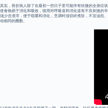
其实，骨折病人除了在最初一些日子里可能伴有轻微的全身症状
使食物易于消化和吸收，慎用对呼吸道和消化道有不良刺激的辛
须少含渣滓，便于咀嚼和消化，烹调时须切碎煮软，不宜油煎、
动相同的圈数。