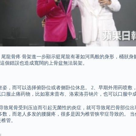
 尾龍骨疼 骨架進一步顯示籃尾龍有著如河馬般的身形，桶狀身
這個錯誤也造成寬闊的上骨盆無法裝架。
坐姿，而可以选择俯卧位或者侧卧位休息。 2、早期外用药喷敷
可以口服止痛药物，比如塞来昔布、洛索洛芬钠片，也可以口服中
会导致尾骨受到压迫而引起无菌性的炎症，就可导致尾巴骨部位出
大多数，而老人多发的腰腿疼，很多是因为椎管狭窄症导致的。 
是椎管。
」