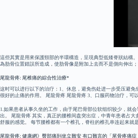
這些其實是用來保護頸部的半環構造，呈現典型低矮脊狀結構。
為肋骨位置錯誤所造成，使肋骨像是附加上去而不是側向伸出；
尾龍骨疼: 尾椎痛的綜合性治療*
这时可以进行以下的治疗：1、休息，避免伤处进一步受压避免
很好的止痛的作用。 尾龍骨疼 尾龍骨疼 3、口服药物治疗，
1.如果患者从事久坐的工作，由于尾巴骨部位软组织较少，就
出。 尾龍骨疼 其实，真正的腰椎间盘突出症，中青年患者占
舒服的感觉。 每节腰椎都有一个椎孔，脊柱的椎孔串连起来就
尾龍骨疼: 健康網》臀部痛到坐立難安 有口難言的「尾骨疼痛症