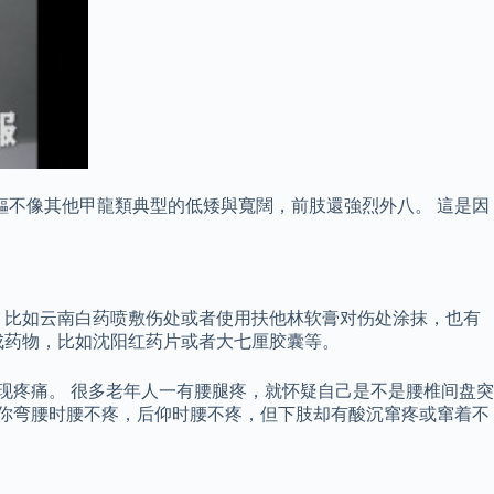
軀不像其他甲龍類典型的低矮與寬闊，前肢還強烈外八。 這是因
，比如云南白药喷敷伤处或者使用扶他林软膏对伤处涂抹，也有
成药物，比如沈阳红药片或者大七厘胶囊等。
现疼痛。 很多老年人一有腰腿疼，就怀疑自己是不是腰椎间盘突
当你弯腰时腰不疼，后仰时腰不疼，但下肢却有酸沉窜疼或窜着不