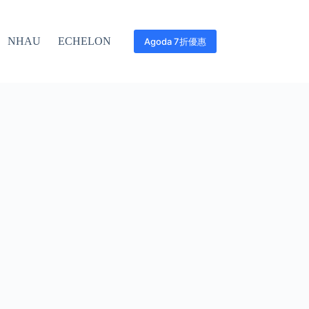
NHAU
ECHELON
Agoda 7折優惠