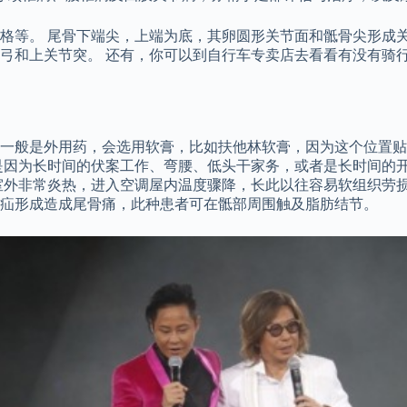
格等。 尾骨下端尖，上端为底，其卵圆形关节面和骶骨尖形成关
弓和上关节突。 还有，你可以到自行车专卖店去看看有没有骑行
一般是外用药，会选用软膏，比如扶他林软膏，因为这个位置贴
是因为长时间的伏案工作、弯腰、低头干家务，或者是长时间的
室外非常炎热，进入空调屋内温度骤降，长此以往容易软组织劳损
疝形成造成尾骨痛，此种患者可在骶部周围触及脂肪结节。