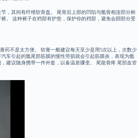
节，其间有纤维软骨盘。 尾骨后上部的凹陷与骶骨相连部分称
裤。 这种裤子在裆部有护垫，保护你的裆部，避免会阴部分受
膏药不是太方便。 软膏一般建议每天至少是用5次以上，次数少
开汽车引起的骶尾部筋膜的慢性劳损就会引起筋膜炎，表现为骶
，建议随身携带一件外套，以备温差骤变。 尾龍骨疼 尾部血管