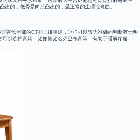
我院康复科寻求帮助，检查后医生告诉他是尾骨骨折后遗症表
前凸出的，骶骨是向后凸出的，呈正常的生理性弯曲。
步完善骶尾部的CT和三维重建，这样可以较为准确的判断有无明
方可以选择膏药，比如氟比洛芬巴布膏等，有助于缓解疼痛。