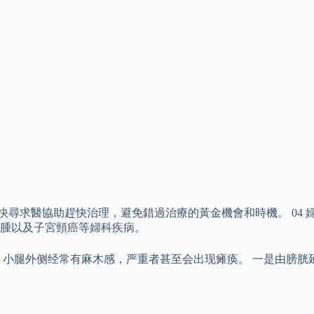
快尋求醫協助趕快治理，避免錯過治療的黃金機會和時機。 04 
腫以及子宮頸癌等婦科疾病。
 小腿外侧经常有麻木感，严重者甚至会出现瘫痪。 一是由膀胱