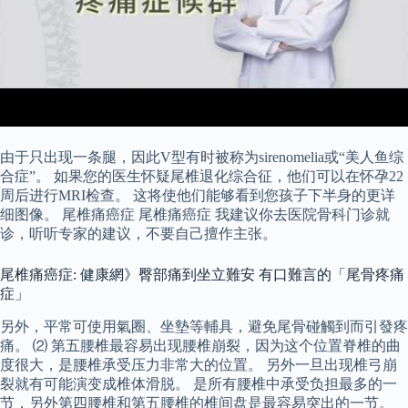
由于只出现一条腿，因此V型有时被称为sirenomelia或“美人鱼综
合症”。 如果您的医生怀疑尾椎退化综合征，他们可以在怀孕22
周后进行MRI检查。 这将使他们能够看到您孩子下半身的更详
细图像。 尾椎痛癌症 尾椎痛癌症 我建议你去医院骨科门诊就
诊，听听专家的建议，不要自己擅作主张。
尾椎痛癌症: 健康網》臀部痛到坐立難安 有口難言的「尾骨疼痛
症」
另外，平常可使用氣圈、坐墊等輔具，避免尾骨碰觸到而引發疼
痛。 ⑵ 第五腰椎最容易出现腰椎崩裂，因为这个位置脊椎的曲
度很大，是腰椎承受压力非常大的位置。 另外一旦出现椎弓崩
裂就有可能演变成椎体滑脱。 是所有腰椎中承受负担最多的一
节，另外第四腰椎和第五腰椎的椎间盘是最容易突出的一节。