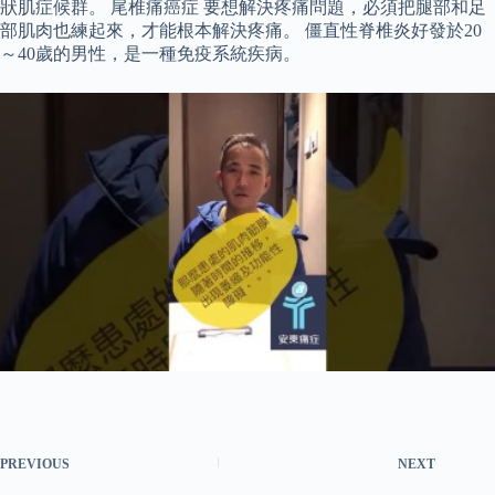
狀肌症候群。 尾椎痛癌症 要想解決疼痛問題，必須把腿部和足
部肌肉也練起來，才能根本解決疼痛。 僵直性脊椎炎好發於20
～40歲的男性，是一種免疫系統疾病。
PREVIOUS
NEXT