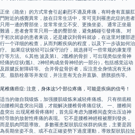
正坐（跪坐）的方式常會引起劇烈不適及疼痛，有時會有直腸肛
門附近的感覺異常，故在日常生活中，常可見到罹患此症的患者
只用一邊的臀部坐，並常常坐立不安、更換坐姿。 通常正坐最
難過，患者會常常只用一邊的臀部坐，避免觸碰引發疼痛。 对
于初次就诊的患者来说，还是建议到骨科就诊，在这里对腰部进
行一个详细的检查，从而判断疾病的程度，以及下一步该如何治
疗。 如果症状较轻可以保守治疗，就选择可一些常规的康复理
疗等方法。 6.其他 波及第1、2骶椎的骨折，可出现类似坐骨神
经痛的症状(骶1、2神经构成坐骨神经的一部分)，包括感觉运动
及跟腱反射障碍等。 合并骨盆骨折者，应注意全身情况有无休
克、脂肪栓塞等并发症，并注意有无合并直肠、膀胱损伤等。
尾椎痛癌症: 注意，身体这5个部位疼痛，可能是疾病的信号！
适当的做自我锻炼，加强腰肌锻炼来减轻疼痛感。 只有彻底根
治腰椎间盘突出问题，才能解决腰椎骨疼痛症状。 一、腰椎间
盘突出 出现尾椎骨疼痛时，首先应考虑为腰椎间盘突出压迫神
经导致的放射性疼痛的表现。 它不是腰椎神經根被壓到發炎，
而是肌肉問題導致。 多數罹患梨狀肌症候群的病患，主要是因
為長期坐姿不良、或不在正確姿勢下過度運動，導致梨狀肌拉扯