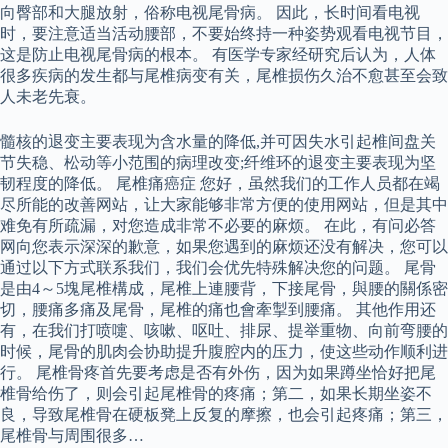
向臀部和大腿放射，俗称电视尾骨病。 因此，长时间看电视
时，要注意适当活动腰部，不要始终持一种姿势观看电视节目，
这是防止电视尾骨病的根本。 有医学专家经研究后认为，人体
很多疾病的发生都与尾椎病变有关，尾椎损伤久治不愈甚至会致
人未老先衰。
髓核的退变主要表现为含水量的降低,并可因失水引起椎间盘关
节失稳、松动等小范围的病理改变;纤维环的退变主要表现为坚
韧程度的降低。 尾椎痛癌症 您好，虽然我们的工作人员都在竭
尽所能的改善网站，让大家能够非常方便的使用网站，但是其中
难免有所疏漏，对您造成非常不必要的麻烦。 在此，有问必答
网向您表示深深的歉意，如果您遇到的麻烦还没有解决，您可以
通过以下方式联系我们，我们会优先特殊解决您的问题。 尾骨
是由4～5塊尾椎構成，尾椎上連腰背，下接尾骨，與腰的關係密
切，腰痛多痛及尾骨，尾椎的痛也會牽掣到腰痛。 其他作用还
有，在我们打喷嚏、咳嗽、呕吐、排尿、提举重物、向前弯腰的
时候，尾骨的肌肉会协助提升腹腔内的压力，使这些动作顺利进
行。 尾椎骨疼首先要考虑是否有外伤，因为如果蹲坐恰好把尾
椎骨给伤了，则会引起尾椎骨的疼痛；第二，如果长期坐姿不
良，导致尾椎骨在硬板凳上反复的摩擦，也会引起疼痛；第三，
尾椎骨与周围很多…