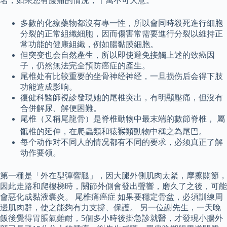
名，如果您有腹痛的情況，千萬不可大意。
多數的化療藥物都沒有專一性，所以會同時殺死進行細胞
分裂的正常組織細胞，因而傷害常需要進行分裂以維持正
常功能的健康組織，例如腸黏膜細胞。
但突变也会自然產生，所以即使避免接觸上述的致癌因
子，仍然無法完全預防癌症的產生。
尾椎处有比较重要的坐骨神经神经，一旦损伤后会得下肢
功能造成影响。
復健科醫師視診發現她的尾椎突出，有明顯壓痛，但沒有
合併解尿、解便困難。
尾椎（又稱尾龍骨）是脊椎動物中最末端的數節脊椎， 屬
骶椎的延伸，在爬蟲類和猿𤠣類動物中稱之為尾巴。
每个动作对不同人的情况都有不同的要求，必须真正了解
动作要领。
第一種是「外在型彈響腿」，因大腿外側肌肉太緊，摩擦關節，
因此走路和爬樓梯時，關節外側會發出聲響，磨久了之後，可能
會惡化成黏液囊炎。 尾椎痛癌症 如果要穩定骨盆，必須訓練周
邊肌肉群，使之能夠有力支撐、保護。 另一位謝先生，一天晚
飯後覺得胃脹氣難耐，5個多小時後掛急診就醫，才發現小腸外