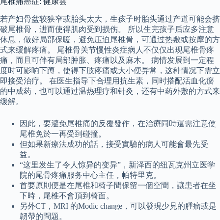
尾椎痛癌症: 健康雲
若产妇骨盆较狭窄或胎头太大，生孩子时胎头通过产道可能会挤
破尾椎骨，进而使得肌肉受到损伤。 所以生完孩子后应多注意
休息，做好局部保暖，避免压迫尾椎骨，可通过热敷或按摩的方
式来缓解疼痛。 尾椎骨关节慢性炎症病人不仅仅出现尾椎骨疼
痛，而且可伴有局部肿胀、疼痛以及麻木。 病情发展到一定程
度时可影响下蹲，使得下肢疼痛或大小便异常，这种情况下需立
即接受治疗。 在医生指导下合理用抗生素，同时搭配活血化瘀
的中成药，也可以通过温热理疗和针灸，还有中药外敷的方式来
缓解。
因此，要避免尾椎痛的反覆發作，在治療同時還需注意使
尾椎免於一再受到碰撞。
但如果新療法成功的話，接受實驗的病人可能會最先受
益。
“这里发生了令人惊异的变异”，新泽西的纽瓦克州立医学
院的尾骨疼痛服务中心主任，帕特里克。
首要原則便是在尾椎和椅子間保留一個空間，讓患者在坐
下時，尾椎不會頂到椅面。
另外CT，MRI 的Modic change，可以發現少見的腫瘤或是
韌帶的問題。