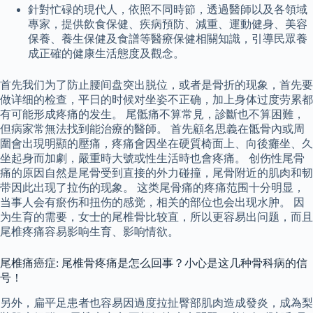
針對忙碌的現代人，依照不同時節，透過醫師以及各領域
專家，提供飲食保健、疾病預防、減重、運動健身、美容
保養、養生保健及食譜等醫療保健相關知識，引導民眾養
成正確的健康生活態度及觀念。
首先我们为了防止腰间盘突出脱位，或者是骨折的现象，首先要
做详细的检查，平日的时候对坐姿不正确，加上身体过度劳累都
有可能形成疼痛的发生。 尾骶痛不算常見，診斷也不算困難，
但病家常無法找到能治療的醫師。 首先顧名思義在骶骨內或周
圍會出現明顯的壓痛，疼痛會因坐在硬質椅面上、向後癱坐、久
坐起身而加劇，嚴重時大號或性生活時也會疼痛。 创伤性尾骨
痛的原因自然是尾骨受到直接的外力碰撞，尾骨附近的肌肉和韧
带因此出现了拉伤的现象。 这类尾骨痛的疼痛范围十分明显，
当事人会有瘀伤和扭伤的感觉，相关的部位也会出现水肿。 因
为生育的需要，女士的尾椎骨比较直，所以更容易出问题，而且
尾椎疼痛容易影响生育、影响情欲。
尾椎痛癌症: 尾椎骨疼痛是怎么回事？小心是这几种骨科病的信
号！
另外，扁平足患者也容易因過度拉扯臀部肌肉造成發炎，成為梨