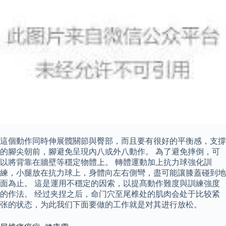
這個動作同時伸展髖關節與臀部，而且要有很好的平衡感，支撐
的腳尖朝前，腳避免呈現內八或外八動作。 為了避免摔倒，可
以將背靠在牆壁等穩定物體上。 轉體運動加上抗力球強化訓
練，小腿放在抗力球上，身體向左右側彎，盡可能讓膝蓋碰到地
面為止。 這是運用不穩定的因索，以提髙動作難度與訓練強度
的作法。 经过夹捏之后，命门穴至尾椎处的肌肉会处于比较紧
张的状态，为此我们下面要做的工作就是对其进行放松。