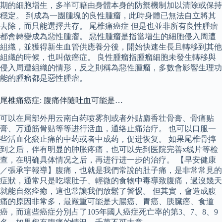
期的細胞增生，多半可藉由身體本身的防禦機制加以清除或保持
穩定。 到成為一團腫塊的良性腫瘤，此時身體已無法自立將其
去除，而只能選擇共存。 尾椎痛癌症 但是也並非所有良性腫瘤
都會轉變成為惡性腫瘤。 惡性腫瘤是指當增生的細胞侵入周遭
組織，並獲得新生血管供應養分後，開始快速生長且轉移到其他
組織的時候，也叫做癌症。 良性腫瘤指腫瘤細胞未發生轉移與
侵入周遭組織的情形，反之則稱為惡性腫瘤，多數會影響生理功
能的腫瘤都是惡性腫瘤。
尾椎痛癌症: 腹痛伴隨吐血可能是…
可以在局部外用云南白药喷雾剂或者外贴麝香壮骨膏、骨痛贴
膏、万通筋骨贴等等进行活血，通络止痛治疗。 也可以口服一
些活血化瘀止痛的中药或者中成药，促进恢复。 如果尾椎骨摔
到之后，伴有明显的肿胀疼痛，也可以先到医院完善x线片等检
查，在明确具体情况之后，再进行进一步的治疗。 【早安健康
／張承宇報導】腹痛，也就是我們常說的肚子痛，是非常常見的
症狀，通常只是吃壞肚子、輕微的食物中毒導致腹痛，過沒幾天
就能自然痊癒，這也常讓我們放鬆了警惕。 但其實，會造成腹
痛的原因非常多，最嚴重可能是大腸癌、胃癌、胰臟癌、食道
癌，而這些癌症分別占了105年國人癌症死亡率的第3、7、8、9