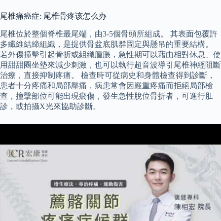
尾椎痛癌症: 尾椎骨疼该怎么办
尾椎位於整個脊椎最尾端，由3-5個骨頭所組成。 其表面包覆許
多纖維結締組織，是提供骨盆底肌群固定與懸吊的重要結構。
若外傷撞擊引起骨折或組織腫脹，急性期可以藉由相對休息、使
用甜甜圈坐墊來減少刺激，也可以執行超音波導引尾椎神經阻斷
治療，直接抑制疼痛。 檢查時可從病史和身體檢查得到診斷，
患者十分疼痛和局部壓痛，病患常會因嚴重疼痛而拒絕局部檢
查，撞擊部位可能出現瘀傷，發生急性脫位骨折者，可進行肛
診，或拍攝X光來協助診斷。