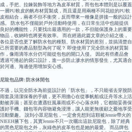
成，手把、拉鍊裝飾等地方為皮革材質，而包包本體則是以覆蓋
一層PU軟皮的帆布材質製成，而且還是用兩種不同花紋的PU軟
皮相結合，兩者不但不衝突，反而帶來一種像是拼接一般的設計
感。 防水包不僅能於戶外活動時使用，在日常生活中也能提供
良好的機能性，只要找出最適用的一款，不但能保護身上的重要
物品，收納時也將更有效率。 而在經過此篇文章的介紹之後，
各位是否也更了解防水包的種類、防水材質的差別，並搞清楚自
己所需要的產品類型為何了呢？ 即使使用了完全防水的材質製
作，像雨滴等水分仍可能從包包的開口入侵。 因此有些產品會
透過可捲起的袋口設計，進一步防止滲水的情形發生，尤其適合
於河邊、海邊使用增加安心感。
尼龍包品牌: 防水休閒包
不過，以完全防水為前提設計的「防水包」，不只能省去穿脫防
雨套及清潔保養的手續，更不用擔心在從事帆船或泛舟等水上活
動被弄濕；甚至在遭遇狂風暴雨或不小心落水時，它都能妥善保
護好手機、錢包等內容物避免浸溼，讓人能更無後顧之憂地享受
活動樂趣。 說到小眾尼龍包，一定會先想到這顆被Jennie帶火的
NIEEH腋下包，其實Jennie不只一次曬出這款尼龍包，除了經典
的黑色尼龍包之外，灰綠色的皮革包也是她的最愛。 而品牌包