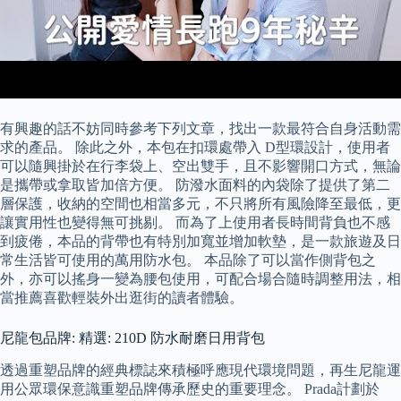
有興趣的話不妨同時參考下列文章，找出一款最符合自身活動需
求的產品。 除此之外，本包在扣環處帶入 D型環設計，使用者
可以隨興掛於在行李袋上、空出雙手，且不影響開口方式，無論
是攜帶或拿取皆加倍方便。 防潑水面料的內袋除了提供了第二
層保護，收納的空間也相當多元，不只將所有風險降至最低，更
讓實用性也變得無可挑剔。 而為了上使用者長時間背負也不感
到疲倦，本品的背帶也有特別加寬並增加軟墊，是一款旅遊及日
常生活皆可使用的萬用防水包。 本品除了可以當作側背包之
外，亦可以搖身一變為腰包使用，可配合場合隨時調整用法，相
當推薦喜歡輕裝外出逛街的讀者體驗。
尼龍包品牌: 精選: 210D 防水耐磨日用背包
透過重塑品牌的經典標誌來積極呼應現代環境問題，再生尼龍運
用公眾環保意識重塑品牌傳承歷史的重要理念。 Prada計劃於