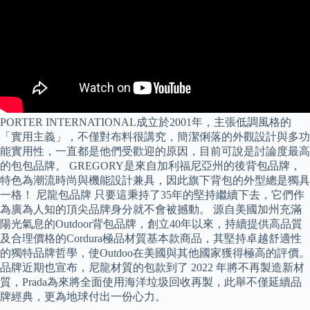
PORTER INTERNATIONAL成立於2001年，主張低調風格的
「實用主義」，不僅對布料很講究，簡潔俐落的外觀設計與多功
能實用性，一直都是他們受歡迎的原因，目前可說是討論度最高
的包包品牌。 GREGORY是來自加利福尼亞州的後背包品牌，
特色為潮流時尚與機能設計兼具，因此旗下背包的外型總是獨具
一格！ 尼龍包品牌 只要這秉持了35年的堅持繼續下去，它們作
為廣為人知的頂尖品牌身分就不會被撼動。 源自美國加州充滿
陽光氣息的Outdoor背包品牌，創立40年以來，持續提供高品質
及合理價格的Cordura極品材質基本款商品，其堅持卓越舒適性
的獨特品牌哲學，使Outdoo在美國與其他國家獲得極高的評價。
品牌近期也宣布，尼龍材質的包款到了 2022 年將不再製造新材
質，Prada為來將全面使用海洋垃圾回收再製，此舉不僅延續品
牌經典，更為地球付出一份心力。