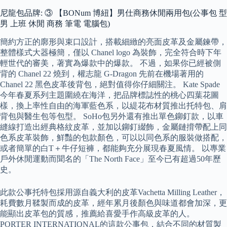
尼龍包品牌: ③ 【BONum 博紐】男仕商務休閒兩用包(公事包 型
男 上班 休閒 商務 筆電 電腦包)
簡約方正的廓形與束口設計，搭載細緻的亮面皮革及金屬鍊帶，
整體樣式大器極簡，僅以 Chanel logo 為裝飾，完全符合時下年
輕世代的審美，著實為爆款中的爆款。 不過，如果你已經被側
背的 Chanel 22 燒到，權志龍 G-Dragon 先前在機場著用的
Chanel 22 黑色皮革後背包，絕對值得你仔細關注。 Kate Spade
今年春夏系列主題圍繞在海洋，把品牌標誌性的桃心四葉花圖
樣，換上率性自由的海軍藍色系，以緹花布材質推出托特包、肩
背包與醫生包等包型。 SoHo包另外還有推出單色鉚釘款，以車
縫線打造出經典格紋皮革，並加以鉚釘綴飾，金屬鏈揹帶配上同
色系皮革裝飾，鮮豔的包款顏色，可以以同色系的服裝做搭配，
或者簡單的白T＋牛仔短褲，都能夠充分展現春夏風情。 以專業
戶外休閒運動而聞名的「The North Face」至今已有超過50年歷
史。
此款公事托特包採用源自義大利的皮革Vachetta Milling Leather，
耗費數月鞣製而成的皮革，經年累月後顏色與味道都會加深，更
能顯出皮革包的質感，推薦給喜愛手作高級皮革的人。
PORTER INTERNATIONAL的這款公事包，結合不同的材質製