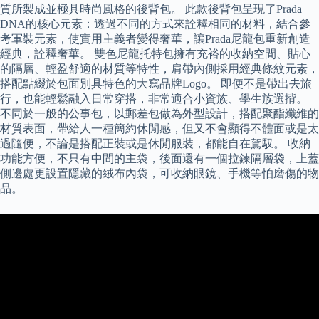
質所製成並極具時尚風格的後背包。 此款後背包呈現了Prada
DNA的核心元素：透過不同的方式來詮釋相同的材料，結合參
考軍裝元素，使實用主義者變得奢華，讓Prada尼龍包重新創造
經典，詮釋奢華。 雙色尼龍托特包擁有充裕的收納空間、貼心
的隔層、輕盈舒適的材質等特性，肩帶內側採用經典條紋元素，
搭配點綴於包面別具特色的大寫品牌Logo。 即便不是帶出去旅
行，也能輕鬆融入日常穿搭，非常適合小資族、學生族選揹。
不同於一般的公事包，以郵差包做為外型設計，搭配聚酯纖維的
材質表面，帶給人一種簡約休閒感，但又不會顯得不體面或是太
過隨便，不論是搭配正裝或是休閒服裝，都能自在駕馭。 收納
功能方便，不只有中間的主袋，後面還有一個拉鍊隔層袋，上蓋
側邊處更設置隱藏的絨布內袋，可收納眼鏡、手機等怕磨傷的物
品。