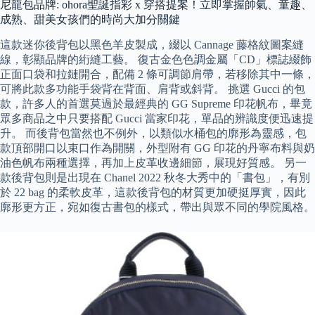
尼龍包品牌: ohora聖誕指彩 x 穿搭提案！立即掌握帥氣、童趣、
成熟、甜美女孩們的時尚大加分關鍵
這款迷你後背包以黑色羊皮製成，綴以 Cannage 藤格紋圖案縫
線，彰顯品牌的絎縫工藝。 復古金色色調金屬「CD」標誌綴飾
正面口袋和拉鏈開合，配備 2 條可調節肩帶，若移除其中一條，
可將此款多功能手袋背在背面、肩背或斜背。 挑選 Gucci 的包
款，許多人的首選莫過於最經典的 GG Supreme 印花帆布，畢竟
眾多商品之中只要搭配 Gucci 當家印花，單品的辨識度便迅速提
升。 而後背包當然也不例外，以類似水桶包的廓形為靈感，包
款頂部開口以束口作為開關，外型附有 GG 印花的丹寧布料與奶
油色帆布兩種選擇，再加上皮革收邊細節，展現好質感。 另一
款後背包則是出現在 Chanel 2022 秋冬大秀中的「書包」，有別
於 22 bag 的柔軟皮革，這款後背包的材質更加硬挺厚實，因此
廓形更方正，宛如復古書包的樣式，帶出與眾不同的學院風格。