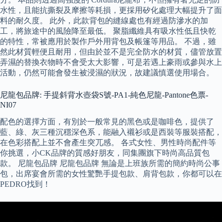
水性，且能抗撕裂及摩擦等耗損，更採用矽化處理大幅提升了面
料的耐久度。 此外，此款背包的縫線處也有經過防滲水的加
工，將旅途中的風險降至最低。 聚脂纖維具有吸水性低且快乾
的特性，常被應用於製作戶外用背包及帳篷等用品。 不過，雖
然此材質輕便且耐用，但由於並不是完全防水的材質，儘管放置
弄濕的替換衣物時不會受太大影響，可是若遇上豪雨或參與水上
活動，仍然可能會發生被浸濕的狀況，故建議慎選使用場合。
尼龍包品牌: 手提斜背水壺袋S號-PA1-純色尼龍-Pantone色票-
NI07
配色的選擇方面，有別於一般常見的黑色或是咖啡色，提供了
藍、綠、灰三種沉穩深色系，能融入襯衫或是西裝等服裝搭配，
在色彩搭配上並不會產生突兀感。 各式女性、男性時尚配件等
你挑選，小CK品牌的質感好朋友，同集團旗下時尚高品質包
款。 尼龍包品牌 尼龍包品牌 無論是上班族所需的簡約時尚公事
包，出席宴會所需的女性驚艷手提包款、肩背包款，你都可以在
PEDRO找到！