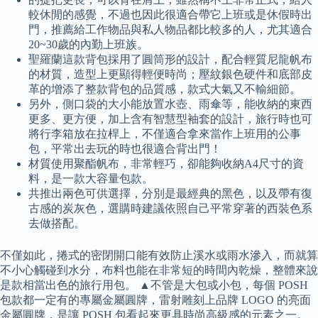
較休閒的感覺，不過也因此很適合帶它上班或是休假時出
門，推薦給工作物品與私人物品都比較多的人，尤其適合
20~30歲的內勤上班族。
聖羅蘭這款背包採用了圓筒形的設計，配合輕質尼龍帆布
的材質，造型上更顯得輕便時尚；壓紋銀色硬件和底部皮
革的增添了整款背包的品質感，款式大氣又不輸細節。
另外，側口袋的大小能放置水壺、雨傘等，能收納的東西
更多、更方便，加上含有智慧型袖套的設計，旅行時也可
將行李箱放在拉桿上，不僅適合拿來當作上班用的公事
包，平常出去玩的時也很適合背出門！
材質使用聚酯帆布，非常輕巧，卻能夠收納A4尺寸的資
料，是一款大容量包款。
共推出兩色可供選擇，分別是最經典的黑色，以及帶有復
古感的炭灰色，選購時建議依照自己平常穿著的西裝色系
去做搭配。
不僅如此，捲式的密閉開口能有效防止溪水或雨水滲入，而就算
不小心觸碰到水分，布料也能在非常短的時間內乾燥，整體來說
是款相當出色的旅行用包。 ▲不管是大包或小包，每個 POSH
包款都一定有的專屬金屬圓牌，雷射雕刻上品牌 LOGO 的亮面
金屬圓牌，是讓 POSH 包看起來更具時尚高級感的元素之一。