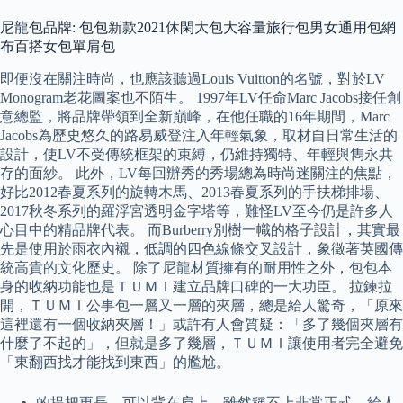
尼龍包品牌: 包包新款2021休閑大包大容量旅行包男女通用包網
布百搭女包單肩包
即便沒在關注時尚，也應該聽過Louis Vuitton的名號，對於LV
Monogram老花圖案也不陌生。 1997年LV任命Marc Jacobs接任創
意總監，將品牌帶領到全新巔峰，在他任職的16年期間，Marc
Jacobs為歷史悠久的路易威登注入年輕氣象，取材自日常生活的
設計，使LV不受傳統框架的束縛，仍維持獨特、年輕與雋永共
存的面紗。 此外，LV每回辦秀的秀場總為時尚迷關注的焦點，
好比2012春夏系列的旋轉木馬、2013春夏系列的手扶梯排場、
2017秋冬系列的羅浮宮透明金字塔等，難怪LV至今仍是許多人
心目中的精品牌代表。 而Burberry別樹一幟的格子設計，其實最
先是使用於雨衣內襯，低調的四色線條交叉設計，象徵著英國傳
統高貴的文化歷史。 除了尼龍材質擁有的耐用性之外，包包本
身的收納功能也是ＴＵＭＩ建立品牌口碑的一大功臣。 拉鍊拉
開，ＴＵＭＩ公事包一層又一層的夾層，總是給人驚奇，「原來
這裡還有一個收納夾層！」或許有人會質疑：「多了幾個夾層有
什麼了不起的」，但就是多了幾層，ＴＵＭＩ讓使用者完全避免
「東翻西找才能找到東西」的尷尬。
的提把更長，可以背在肩上，雖然稱不上非常正式，給人