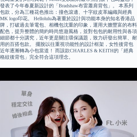
發表了今年春夏新設計的「Bradshaw布雷蕭肩背包」。 本系列
包款，分為三種花色推出：撞色滾邊、十字紋皮革編織與經典
MK logo印花。 Hellolulu為著重於設計與功能本身的知名香港品
牌，打破過去筆電包、相機包沈重的印象，運用大膽豐富的布料
配色，提升整體的簡約時尚悠遊風格，並對包包的耐用性與各項
細節都十分講究，近年更是關注環保議題，致力硏發出簡單、耐
用的百搭包款。 擺脫以往重視功能性的設計框架，女性後背包
近年逐漸轉為小包當道！ 而該款CHARLES & KEITH的「經典
格紋後背包」完全符合這項理念。