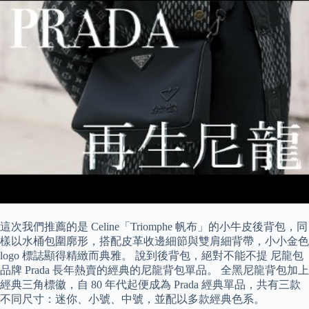
這次我們推薦的是 Celine「Triomphe 帆布」的小牛皮後背包，同
樣以水桶包圍廓形，搭配皮革收邊細節與雙肩細背帶，小小金色
logo 標誌顯得精緻而典雅。 說到後背包，絕對不能不提 尼龍包
品牌 Prada 長年熱賣的經典的尼龍背包單品。 全黑尼龍背包加上
經典三角標徽，自 80 年代起便成為 Prada 經典單品，共有三款
不同尺寸：迷你、小號、中號，並配以多款經典色系。