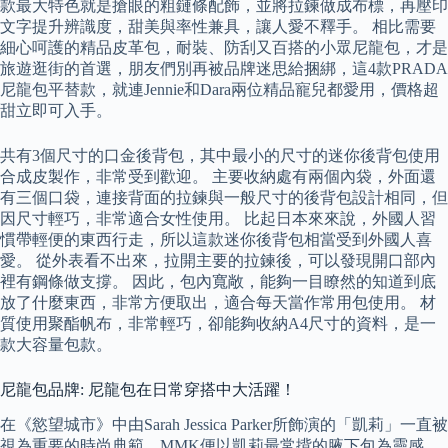
款最大特色就是搶眼的粗鏈條配飾，並將拉鍊做成布標，再壓印
文字提升辨識度，甜美與率性兼具，讓人愛不釋手。 相比需要
細心呵護的精品皮革包，耐裝、防刮又百搭的小眾尼龍包，才是
旅遊逛街的首選，朋友們別再被品牌迷思給捆綁，這4款PRADA
尼龍包平替款，就連Jennie和Dara兩位精品寵兒都愛用，價格超
甜立即可入手。
共有3個尺寸的口金後背包，其中最小的尺寸的迷你後背包使用
合成皮製作，非常受到歡迎。 主要收納處有兩個內袋，外面還
有三個口袋，連接背面的拉鍊與一般尺寸的後背包設計相同，但
因尺寸輕巧，非常適合女性使用。 比起日本來來說，外國人習
慣帶輕便的東西行走，所以這款迷你後背包相當受到外國人喜
愛。 從外表看不出來，拉開主要的拉鍊後，可以發現開口部內
裡有鋼條做支撐。 因此，包內寬敞，能夠一目瞭然的知道到底
放了什麼東西，非常方便取出，適合每天當作常用包使用。 材
質使用聚酯帆布，非常輕巧，卻能夠收納A4尺寸的資料，是一
款大容量包款。
尼龍包品牌: 尼龍包在日常穿搭中大活躍！
在《慾望城市》中由Sarah Jessica Parker所飾演的「凱莉」一直被
視為重要的時尚典範，MMK便以凱莉最常揹的腋下包為靈感，