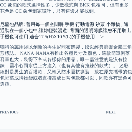
CC 象包的款式選擇性多，少數樣式與 BKK 包相同，但有更多
花色是 CC 象包獨家設計，只有這邊才能找到。
尼龍包品牌: 善用每一個空間將 手機 行動電源 鈔票 小雜物 , 通
通裝在一個小包中,讓妳輕裝漫遊! 背面的透明薄膜讓您不用取出
手機也可使用 適合17.5(H)X10.5(L)的手機使用 ‘>
獨特的萬用袋以創新的再生尼龍布縫製，綴以經典搪瓷金屬三角
形標誌。 NANA-NANA有推出各種尺寸及顏色，這款簡單俐落
容量也大，裝得下各式各樣你的用品，唯一需注意的是沒有拉
鍊，需小心雨水從上方進入（也有其他有拉鍊的款式）。 迷彩
絕對是男生的百搭款，又輕又防水還抗撕裂，放在原先攜帶的包
包裡當成購物袋或者直接當成日常包款都可以，同款亦有黑色可
選擇。
PREVIOUS
NEXT