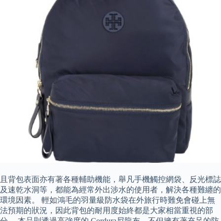
且背包表面亦有著各種輔助機能，舉凡手機觸控網袋、反光標誌
及速乾水洞等，都能為經常外出涉水的使用者，解決各種難纏的
環境因素。 輕如鴻毛的羽量級防水袋在外旅行時難免會碰上無
法預期的狀況，因此背包的耐用度始終都是大家相當重視的部
分。 本品則透過高強度的 Cordura尼龍布，不但擁有著充足的防