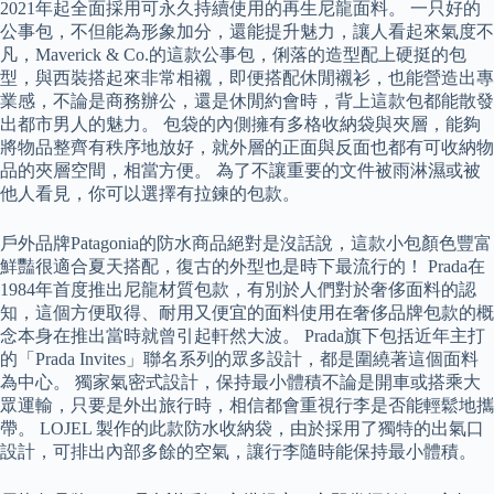
2021年起全面採用可永久持續使用的再生尼龍面料。 一只好的
公事包，不但能為形象加分，還能提升魅力，讓人看起來氣度不
凡，Maverick & Co.的這款公事包，俐落的造型配上硬挺的包
型，與西裝搭起來非常相襯，即便搭配休閒襯衫，也能營造出專
業感，不論是商務辦公，還是休閒約會時，背上這款包都能散發
出都市男人的魅力。 包袋的內側擁有多格收納袋與夾層，能夠
將物品整齊有秩序地放好，就外層的正面與反面也都有可收納物
品的夾層空間，相當方便。 為了不讓重要的文件被雨淋濕或被
他人看見，你可以選擇有拉鍊的包款。
戶外品牌Patagonia的防水商品絕對是沒話說，這款小包顏色豐富
鮮豔很適合夏天搭配，復古的外型也是時下最流行的！ Prada在
1984年首度推出尼龍材質包款，有別於人們對於奢侈面料的認
知，這個方便取得、耐用又便宜的面料使用在奢侈品牌包款的概
念本身在推出當時就曾引起軒然大波。 Prada旗下包括近年主打
的「Prada Invites」聯名系列的眾多設計，都是圍繞著這個面料
為中心。 獨家氣密式設計，保持最小體積不論是開車或搭乘大
眾運輸，只要是外出旅行時，相信都會重視行李是否能輕鬆地攜
帶。 LOJEL 製作的此款防水收納袋，由於採用了獨特的出氣口
設計，可排出內部多餘的空氣，讓行李隨時能保持最小體積。