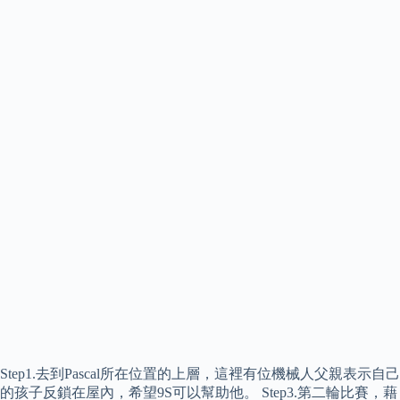
Step1.去到Pascal所在位置的上層，這裡有位機械人父親表示自己
的孩子反鎖在屋內，希望9S可以幫助他。 Step3.第二輪比賽，藉