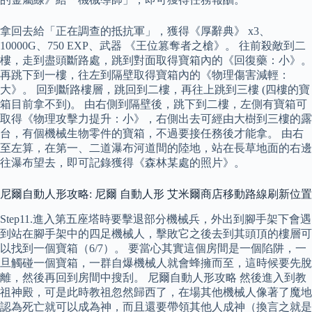
拿回去給「正在調查的抵抗軍」，獲得《厚辭典》 x3、
10000G、750 EXP、武器 《王位篡奪者之槍》。 往前殺敵到二
樓，走到盡頭斷路處，跳到對面取得寶箱內的《回復藥：小》。
再跳下到一樓，往左到隔壁取得寶箱內的《物理傷害減輕：
大》。 回到斷路樓層，跳回到二樓，再往上跳到三樓 (四樓的寶
箱目前拿不到)。 由右側到隔壁後，跳下到二樓，左側有寶箱可
取得《物理攻擊力提升：小》，右側出去可經由大樹到三樓的露
台，有個機械生物零件的寶箱，不過要接任務後才能拿。 由右
至左算，在第一、二道瀑布河道間的陸地，站在長草地面的右邊
往瀑布望去，即可記錄獲得《森林某處的照片》。
尼爾自動人形攻略: 尼爾 自動人形 艾米爾商店移動路線刷新位置
Step11.進入第五座塔時要擊退部分機械兵，外出到腳手架下會遇
到站在腳手架中的四足機械人，擊敗它之後去到其頭頂的樓層可
以找到一個寶箱（6/7）。 要當心其實這個房間是一個陷阱，一
旦觸碰一個寶箱，一群自爆機械人就會蜂擁而至，這時候要先脫
離，然後再回到房間中搜刮。 尼爾自動人形攻略 然後進入到教
祖神殿，可是此時教祖忽然歸西了，在場其他機械人像著了魔地
認為死亡就可以成為神，而且還要帶領其他人成神（換言之就是