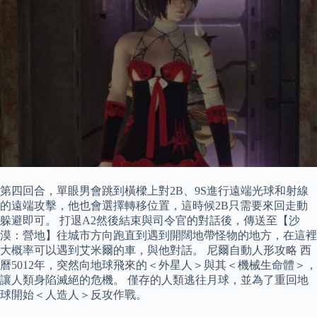
第四回合，單眼男會跳到橫樑上對2B、9S進行遠端光球和射線
的遠端攻擊，他也會選擇轉移位置，這時候2B只需要來回走動
躲避即可。 打退A2然後結束與司令官的對話後，傳送至【沙
漠：營地】往城市方向跑直到遇到開闊地帶怪物的地方，在這裡
大概率可以遇到艾米爾的車，與他對話。 尼爾自動人形攻略 西
曆5012年，突然向地球飛來的＜外星人＞與其＜機械生命體＞，
讓人類身陷滅絕的危機。 僅存的人類逃往月球，並為了重回地
球開始＜人造人＞反攻作戰。