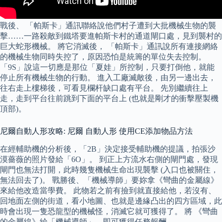
戰後、 「帕斯卡」通訊聯絡說他們村子遭到大批機械生物的襲
擊……一路殺敵到鐵塔要進帕斯卡村的通道閘口處，見到襲村的
巨大蛇形機械。 將它消滅後， 「帕斯卡」通訊說所有連接網絡
的機械生物同時失控了，原因恐怕是統籌的單位失去控制。
「9S」說這一切應是那位「夏娃」所控制，只要打倒他，就能
停止所有機械生物的行動。 進入工廠滅敵後，由另一邊出去，
往右走上樓梯後，可看見欄杆缺口處有平台。 先別繼續往上
走，走到平台往前跳到下面的平台上 (也就是剛才的衝擊壓製機
頂部)。
尼爾自動人形攻略: 尼爾 自動人形 使用CE添加物品方法
在經輔助機的分析後，「2B」決定接受輔助機的提議，拍張沙
漠薔薇的照片發給「6O」。 到正上方流水右側的閘門處，發現
閘門也無法打開，此時幾隻機械生命出現襲擊 (入口也被關住，
無法回去了)。 戰勝後、「機械導師」要妳拿《彎曲的金屬線》
來給他改造當學費。 此物若之前有撿到就直接給他，若沒有、
回地面左側的街道，看小地圖、也就是邊緣凸出的四方區域，此
時會出現一隻恐龍型的機械怪，消滅它就可獲得了。 將 《彎曲
的金屬線》給「機械導師」，即可獲得任務報酬。