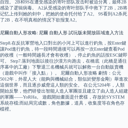
自毁。 2B和9S在遭受感染的寄叶部队攻击时被迫分离，最终2B
感染了逻辑病毒。 A2从受感染的寄叶部队手中救下了2B，2B将
记忆上传到她的剑中，把她的使命托付给了A2。 9S看到A2杀死
了2B，在不明真相的情况下欲报复A2。
尼爾自動人形攻略: 尼爾 自動人形 試玩版未開放區域進入方法
Step8.在反抗軍營地入口對出的小河上可以進行釣魚，按Enter鍵
讓Pod進行釣魚，待一段時間過後可以再按一次Enter鍵查看Pod
的收穫（一般時間越長才會有收穫），停止釣魚的話按ESC鍵即
可。 Step7.落到地面以後往沙漠方向跑去，在橋底（此橋是通往
序幕中的工廠）下擊退三名機械兵就可以解救一台自動販賣機
（遊戲中叫作「接入點」）。 尼爾自動人形攻略 劇情：公元
5012年，外星人大（能夠與機械結合，類似於變形金剛）舉進攻
這個世界，而且逐步威脅這人類的安全。 在公元5204年，人類
開始反擊，他們研發出智能人造人軍團並且建立了由人造人組建
的軍團——YoRHa。 遊戲開始畫面是什麽樣，存放於SYSTEM
系統存檔;而結局完成數，角色數據，道具，收集度等在角色存
檔裡。