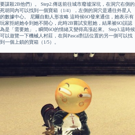
要謀殺2B他們）。 Step2.傳送前往城市廢墟深坑，在洞穴右側的
死胡同內可以找到一個寶箱（1/4），左側的洞穴是通往外星人
的數據中心。 尼爾自動人形攻略 這時候6O發來通信，她表示有
玩家拒絕她令到她不開心，此時2B嘗試安慰她，結果被6O誤認
為是「需要她」，瞬間6O的情緒又變得高漲起來。 Step3.這時候
可以遊覽一下機械人村莊，在與Pascal對話位置的另一側可以找
到一個上鎖的寶箱（1/5）。