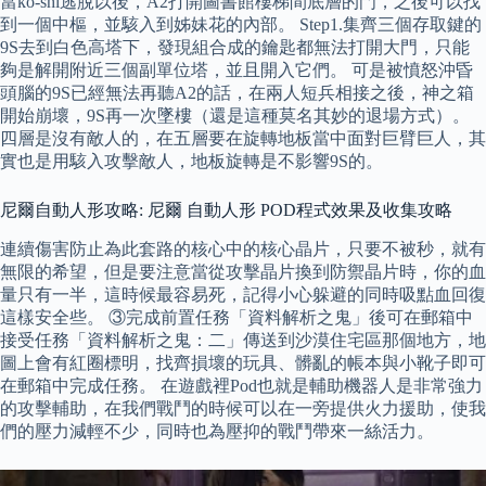
當ko-shi逃脫以後，A2打開圖書館樓梯間底層的門，之後可以找
到一個中樞，並駭入到姊妹花的內部。 Step1.集齊三個存取鍵的
9S去到白色高塔下，發現組合成的鑰匙都無法打開大門，只能
夠是解開附近三個副單位塔，並且開入它們。 可是被憤怒沖昏
頭腦的9S已經無法再聽A2的話，在兩人短兵相接之後，神之箱
開始崩壞，9S再一次墜樓（還是這種莫名其妙的退場方式）。
四層是沒有敵人的，在五層要在旋轉地板當中面對巨臂巨人，其
實也是用駭入攻擊敵人，地板旋轉是不影響9S的。
尼爾自動人形攻略: 尼爾 自動人形 POD程式效果及收集攻略
連續傷害防止為此套路的核心中的核心晶片，只要不被秒，就有
無限的希望，但是要注意當從攻擊晶片換到防禦晶片時，你的血
量只有一半，這時候最容易死，記得小心躲避的同時吸點血回復
這樣安全些。 ③完成前置任務「資料解析之鬼」後可在郵箱中
接受任務「資料解析之鬼：二」傳送到沙漠住宅區那個地方，地
圖上會有紅圈標明，找齊損壞的玩具、髒亂的帳本與小靴子即可
在郵箱中完成任務。 在遊戲裡Pod也就是輔助機器人是非常強力
的攻擊輔助，在我們戰鬥的時候可以在一旁提供火力援助，使我
們的壓力減輕不少，同時也為壓抑的戰鬥帶來一絲活力。