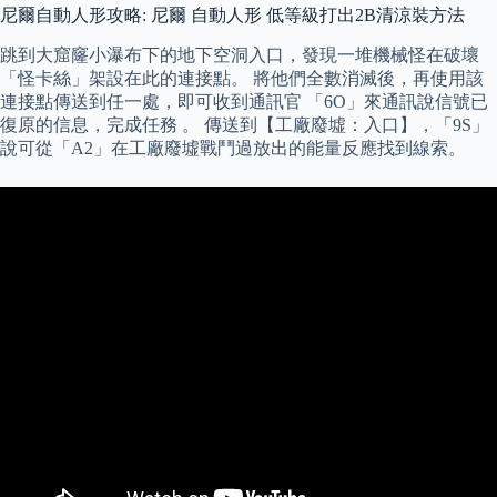
尼爾自動人形攻略: 尼爾 自動人形 低等級打出2B清涼裝方法
跳到大窟窿小瀑布下的地下空洞入口，發現一堆機械怪在破壞
「怪卡絲」架設在此的連接點。 將他們全數消滅後，再使用該
連接點傳送到任一處，即可收到通訊官 「6O」來通訊說信號已
復原的信息，完成任務 。 傳送到【工廠廢墟：入口】，「9S」
說可從「A2」在工廠廢墟戰鬥過放出的能量反應找到線索。