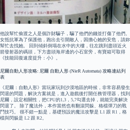
他說幫忙偷渡之人是個詐財騙子，騙了他們的錢並打傷了他們。
女抵抗軍為了保護他，跑出去引開敵人，因擔心她的安危，請妳
幫忙去找她。 回到傾斜倒塌在水中的大樓，往左跳到盡頭近火
箭發射器的碼頭，下方盡頭海岸邊的小石室旁，有寶箱可取得
《技能回復速度提升：小》。
尼爾自動人形攻略: 尼爾 自動人形 (NieR Automata) 攻略連結列
表
《尼爾：自動人形》當玩家玩到沙漠地區的時候，非常容易發生
閃退的問題，解決方案就是，進入遊戲後打開任務管理器，找到
尼爾，設定相關性，把CPU的1,3，5,7勾選去掉，就能完美解決
閃退了。 除了魔法外，本作當然也有翻滾閃躲、格檔彈刀的戰
鬥技巧。 很不錯一點是，基礎預設的魔法攻擊是 L1 跟 R1，格
檔與閃躲是 L2 跟 R2。