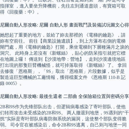
指揮室 ，進入要坐升降機前，先往左到通道盡頭，有寶箱可取
得《回復藥：中》。
尼爾自動人形攻略: 尼爾 自動人形 畫面戰鬥及裝備試玩圖文心得
她想起了重要的地方，並給了妳去那裡的 《電梯的鑰匙》，請
妳有空前往。 前往【商業設施遺蹟】，到上方瀑布右側的電梯
閘門處，用《電梯的鑰匙》打開，乘坐電梯到下層種滿月之淚的
洞穴。 此時身上若沒有《新螺絲》，貼心的防呆指引就把它標
在地圖上囉！ 傳送到【沙漠地帶：營地】，走到沙漠邊境地區
打出現的那隻巨臂機械怪，就可掉落取得 《新螺絲》了。 拿回
去修復「恩格斯」，「9S」取出「恩格斯」片段數據，似乎是
製造這巨型機械的工廠情報，獲得檔案文件 《恩格斯 110-B 記
錄 0005》。
尼爾自動人形攻略: 最後生還者 二部曲 全保險箱位置與密碼分享
2B和9S作为先锋部队出击，但逻辑病毒感染了寄叶部队，使他
们转而攻击未受感染的2B和9S。 两人撤退到地堡，9S遇到的“干
扰”实际是寄叶部队病毒防御系统的漏洞，这使整个部队变得脆
弱。 司令官在被感染后，命令2B和9S逃离，自己则与地堡一同