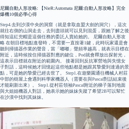
尼爾自動人形攻略: 【NieR:Automata 尼爾:自動人形攻略】完全
爆機10個必學心得
Step4.去到沙漠中央的洞窟（就是拿取血盟大劍的洞穴），這次
就往右側的山洞走去，去到盡頭就可以見到混蛋，跟她了解之後
得知這紅兜帽是這個任務的委託人賣給她的。 尼爾自動人形攻
略 在朝目標地點進發時，不需要一直按著1鍵，此時玩家還是會
聽到掃描器作業的聲音，當「嘟嘟」聲頻率越高，就表示目標在
附近，這時候按住掃描器對應的鍵位，Pod就會釋放出探射光，
這表示目標就在附近的範圍內。 接著回到反抗軍營地與失憶女
子對話，這時候她才回憶起這些地點都是她跟其摯愛到達過的景
點，可是她的摯愛已經去世了。 Step1.在遊樂園通往機械人村莊
中部的樹屋上會遇到科學家機器人（需要在與Pascal對話結束後
才能刷新出來）。 Step1.從村莊領袖Pascal附近的梯子落到地面
與大姐姐機器人對話，她表示她的妹妹失蹤了希望2B可以幫忙
在沙漠中找到其妹妹。