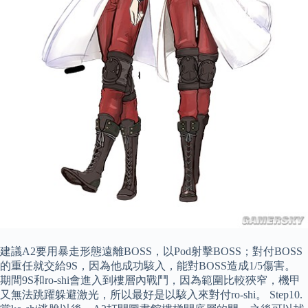
建議A2要用暴走形態遠離BOSS，以Pod射擊BOSS；對付BOSS
的重任就交給9S，因為他成功駭入，能對BOSS造成1/5傷害。
期間9S和ro-shi會進入到樓層內戰鬥，因為範圍比較狹窄，機甲
又無法跳躍躲避激光，所以最好是以駭入來對付ro-shi。 Step10.