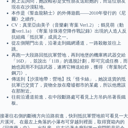
爬上去詢問，她說帽衫是女性朋友送給她的，而這位朋友
現在在沙漠駐地。
本作是《誓血龍騎士》的外傳遊戲——2010年發行的《尼
爾》之續作。
CV：真里亞由美子（音樂劇 寄葉 Ver1.2）；鶴見萌（動
畫ver1.1a）《寄葉 珍珠港空降作戰記錄》出現的人造人反
抗組織「抵抗軍」成員之一。
從左側閘門出去，沿著走到鐵網通道，一路殺敵並往上
跳。
再跑一大段路回抵抗軍營地，再到地堡的機庫將武器交給
「16D」，並說出「11B」的逃脫計劃，即可完成任務，而
她也因用不到該武器，遂將它轉送給妳，獲得 《寄葉制式
鋼刀》。
傳送到【沙漠地帶：營地】找「怪卡絲」，她說送貨的抵
抗軍已交貨了，資物全放在廢墟都市的某處，所以他應該
在那附近。
往前沿通道前進，在中段斷路處可看見上方吊鈎吊著長鐵
板。
接著往右側的斷橋方向沿路前進，快到抵抗軍營地前可看見一大
片溪河。 在最左上角落的小瀑布可穿越到裡面，取得寶箱內的
《回復藥：中》。 出臥房、往右沿著走廊到第一扇門即是司令