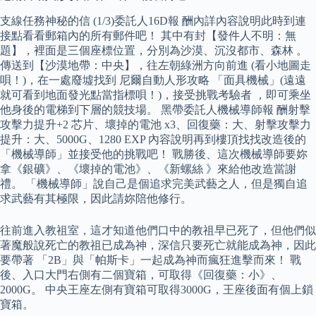
支線任務神秘的信 (1/3)委託人16D報 酬內詳內容說明此時到連
接點看看郵箱內的所有郵件吧！ 其中有封【發件人不明：無
題】，裡面是三個座標位置，分別為沙漠、沉沒都市、森林 。
傳送到【沙漠地帶：中央】，往左朝綠洲方向前進 (看小地圖走
唄！)，在一處廢墟找到 尼爾自動人形攻略 「面具機械」(遠遠
就可看到地面發光點當指標唄！)，接受挑戰考驗者 ，即可乘坐
他身後的電梯到下層的競技場。 黑帶委託人機械導師報 酬射擊
攻擊力提升+2 芯片、壞掉的電池 x3、回復藥：大、射擊攻擊力
提升：大、5000G、1280 EXP 內容說明再到樓頂找找改造後的
「機械導師」並接受他的挑戰吧！ 戰勝後、這次機械導師要妳
拿《銀礦》、《壞掉的電池》、《新螺絲 》來給他改造當謝
禮。 「機械導師」說自己是個追求完美武藝之人，但是獨自追
求武藝有其極限，因此請妳陪他修行。
往前進入教祖室，這才知道他們口中的教祖早已死了，但他們似
著魔般說死亡的教祖已成為神，深信只要死亡就能成為神，因此
要帶著 「2B」與「帕斯卡」一起成為神而瘋狂進擊而來！ 戰
後、入口大門右側有二個寶箱，可取得《回復藥：小》、
2000G。 中央王座左側有寶箱可取得3000G，王座後面有個上鎖
寶箱。