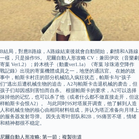
B結局，對應B路線，A路線結束後就會自動開始，劇情和A路線
一樣，只是操作9S。 尼爾自動人形攻略 CV：兼田伊吹（音樂劇
寄葉 Ver1.2）；鈴木桃子（動畫ver1.1a）《寄葉 珍珠港空降作
戰記錄》出現的寄葉機體成員之一，地堡的通訊官。 在她的故
事中，帕斯卡村庄的部分机械陷入疯狂状态，帕斯卡与“孩子
们”逃出后遭机械生物的追击，A2与帕斯卡击退机械的袭击，但
孩子们却因感到害怕而自杀。 根据帕斯卡的要求，A2可以选择
抹掉他的记忆，也可以杀了他（或者什么都不做直接走开，但这
样帕斯卡会恨A2）。 与此同时9S对塔展开调查，他了解到人造
人和机械生物的核心由相同材料组成，并认为塔正准备向月球上
的服务器发射导弹。 因失去寄叶部队和2B，9S痛苦不堪，情绪
和精神都很不稳定。
尼爾自動人形攻略: 第一節：複製街道