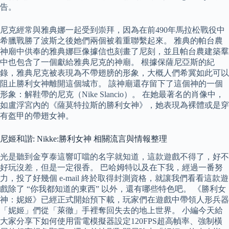
告。
尼克經常與雅典娜一起受到崇拜，因為在前490年馬拉松戰役中
希臘戰勝了波斯之後她們兩個被着重聯繫起來。 雅典的帕台農
神廟中供奉的雅典娜巨像據信也刻畫了尼刻，並且帕台農建築羣
中也包含了一個獻給雅典尼克的神廟。 根據保薩尼亞斯的紀
錄，雅典尼克被表現為不帶翅膀的形象，大概人們希冀如此可以
阻止勝利女神離開這個城市。 該神廟還存留下了這個神的一個
形象：解鞋帶的尼克（Nike Slancio）。 在她最著名的肖像中，
如盧浮宮內的《薩莫特拉斯的勝利女神》，她表現為裸體或是穿
有盔甲的帶翅女神。
尼姬和諧: Nikke:勝利女神 相關流言與情報整理
光是聽到金亨泰這響叮噹的名字就知道，這款遊戲不得了，好不
好玩沒差，但是一定很香。 巴哈姆特以及在下我，經過一番努
力，投了好幾個 e-mail 終於取得封測資格，就讓我們看看這款遊
戲除了 “你我都知道的東西” 以外，還有哪些特色吧。 《勝利女
神：妮姬》已經正式開始預下載，玩家們在遊戲中帶領人形兵器
「妮姬」們從「萊徹」手裡奪回失去的地上世界。 小編今天給
大家分享下如何使用雷電模擬器設定120FPS超高幀率、強制橫