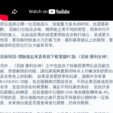
所以选择让哪一位尼姬战斗、技能蓄力多长的时间，也需要斟
酌。 尼姬们分狙击步枪、榴弹枪之类不同的类型，用来对付不
同的敌人。 比如远距离的就需要用狙击步枪打核心，造成更大
伤害；要切换到快速火力拦截飞弹；遇到暴君级以上的莱彻，要
瞄准特定部位打出大破坏等等。
尼姬和諧: 體驗搖起來真香就下載電腦PC版:《尼姬 勝利女神》
另外，《尼姬 勝利女神》之中也提供了聆聽原聲帶以及回顧主
線、突發劇情的功能，讓玩家能夠重新回味令人印象深刻的對白
及在角色上的刻劃。 如果是喜愛競爭的玩家，遊戲中亦有著
RANKING 功能，包含困難模式戰役排名、不同企業尼姬成長排
名等，並提供排名特典獎勵，滿足不同玩家的喜好。 至於許多
玩家關心的轉蛋，目前遊戲中公開的 SSR 角色獲取機率為 4%。
可惜的是，部分遊戲內的立繪尺度似乎與最初公開時有一定落
差，未來推出後是否還會再進行調整，仍有待觀察。