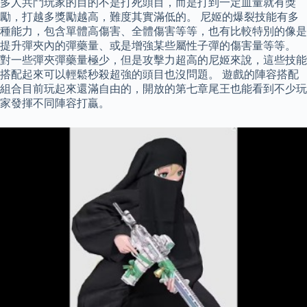
多人共鬥玩家的目的不是打死頭目，而是打到一定血量就有獎
勵，打越多獎勵越高，難度其實滿低的。 尼姬的爆裂技能有多
種能力，包含單體高傷害、全體傷害等等，也有比較特別的像是
提升彈夾內的彈藥量、或是增強某些屬性子彈的傷害量等等。
對一些彈夾彈藥量極少，但是攻擊力超高的尼姬來說，這些技能
搭配起來可以輕鬆秒殺超強的頭目也沒問題。 遊戲的陣容搭配
組合目前玩起來還滿自由的，開放的第七章尾王也能看到不少玩
家發揮不同陣容打贏。