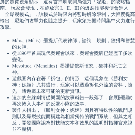
屏的超寬視角顯示，還有首抽刷取開局強力「妮姬」的攻略指
南。 玩家會發現，在施放完 I、II、III 的爆裂技能後便會進入
「全爆裂模式」，該模式於時限內將暫時解除限制，大幅度提高
輸出，尼姬們攻擊力也隨之提升，玩家須把握時間集中火力進行
攻擊。
Μέτις（Mêtis）墨提斯代表律師，諮詢，規劃，狡猾和智慧
的女神。
從1896年首屆現代奧運會以來，奧運會獎牌已經歷了多次
變化。
Μενοίτιος（Menoitios）墨諾提俄斯憤怒，魯莽和死亡之
神。
遊戲圈內存在著「拆包」的情形，這個現象在《勝利女
神：妮姬》尤其盛行，玩家可以透過拆包外流的資料，搶
先一睹遊戲未來可能的更新資訊。
追加的主線劇情從樂園的故事就告一段落了，會展開關於
再次捲入大事件的反擊小隊的故事。
製作人指出，《勝利女神：妮姬》因具有特殊性的戰鬥規
則以及爆裂技能而構建為相當獨特的戰鬥系統，但與之相
反，開發團隊認為對技能文本和效果的說明對指揮官來說
並不親切。