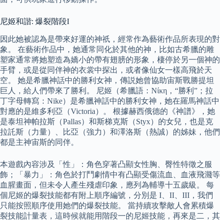
尼姬和諧: 爆裂階段I
因此她被認為是帶來好運的神祇，經常作為藝術作品所表現的對
象。 在藝術作品中，她通常同化於其他的神，比如古希臘的雕
塑家通常將她塑造為嬌小的帶有翅膀的形象，棲停於另一個神的
手臂，或是從同伴神的衣裳中探出，或者像仙女一樣高飛於天
空。 她是希臘神話中的勝利女神，傳説她曾協助宙斯戰勝提坦
巨人，給人們帶來了勝利。 尼姬（希臘語：Νίκη，“勝利”；拉
丁字母轉寫：Nike）是希臘神話中的勝利女神，她在羅馬神話中
對應的是維多利亞（Victoria）。 根據赫西俄德的《神譜》，她
是泰坦神帕拉斯（Pallas）和斯梯克斯（Styx）的女兒，也是克
拉託斯（力量）、比亞（強力）和澤洛斯（熱誠）的姊妹，他們
都是主神宙斯的同伴。
本遊戲內容涉及「性」：角色穿著凸顯女性胸、臀性特徵之服
飾；「暴力」：角色於打鬥劇情中有凸顯受傷流血、血液飛濺等
血腥畫面，但未令人產生殘虐印象，應列為輔導十五歲級。 每
個尼姬的爆裂技能都有附上順序編號，分別是 I、II、III，我們
只能按照順序使用她們的爆裂技能。 當持續攻擊敵人會累積爆
裂技能計量表，這時候就能用階段一的尼姬技能，再來是二，其