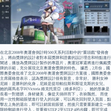
在北京2008年奧運會倒計時500天系列活動中的“重頭戲”發佈會
上，將由獎牌的設計者對本屆獎牌和證書的設計理念和特點進行
闡述，播放為獎牌設計製作的專題片，奧運冠軍還將進行佩戴獎
牌的示範，充分展現北京奧運會獎牌的特色。 據悉，2月份，國
際奧委會批准了北京2008年奧運會獎牌設計方案後，國際奧委會
主席羅格曾表示，認為獎牌設計很有新意，非常好。 勝利女神
尼姬：是勝利的化身，尼姬是提坦帕拉斯和斯堤克斯的女兒。
她的羅馬名字叫Victoria 維克托里亞（維多利亞）。 她的形象是
長着一對翅膀，身材健美，像從天徜徉而下，衣袂飄然。 而使
用一次性郵箱賬號進行登入的玩家，可以再次回到登入頁面，點
擊左上角的退出，即可註銷當前賬號，然後只需要重新建立一個
限時郵箱進行登入，並重複STEP 2至STEP 4的步驟，即可完成