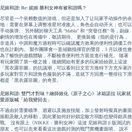
尼姬和諧: Re: 妮姬 勝利女神有被和諧嗎？
尽管是一个依赖数值的游戏，但还是加入了让玩家手动操作的余
地：需要在屏幕上调整准星对准敌人，角色会自动开火；也可以
手动换弹。 另外關於聊天工具 “blabla” 和 “突發任務” 等，副線
劇情的增加也在籌備中，敬請期待。 更換裝備（指的是行為，
非道具）中調和魔方過程時可以確認魔方效果的便利性調優工作
也在計劃內。 製作團隊會一直傾聽指揮官的聲音，3 月以後也會
為了暢快的遊戲體驗，不斷檢查便利性方面並進行補充。 隨著
有玩家開了第一槍之後，後續開始有更多的玩家紛紛跟上這波
「黑衣露菲圖」的抗議潮，可以看到日文官方推特下方充斥著許
多玩家對官方和諧角色服裝的不滿，造就下方回應一整排往下滑
都是「黑衣露菲圖」的奇景。
尼姬和諧: 雙門才對味？繪師娘化《原子之心》冰箱諾拉 玩家就
愛原版喊「給我變回去」
不過由於需要瞄準、迴避以及施放技能，加上發射時擬真的畫面
振動及敵人的移動，因此要如何好好鎖定敵方弱點也變得頗具挑
戰。 沒有跟上《NIKKE：勝利女神》這波 尼姬和諧 β 版測試的
朋友，也可以先來看看這次遊戲封測的戰鬥實機畫面唷。 說不