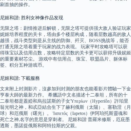
刷首抽的操作。
尼姬和諧: 胜利女神像作品发现
无限之塔：剧情推进后解锁，无限之塔可提供强大敌人验证玩家
妮姬培养程度的关卡，塔由多个楼层构成，随着层数越高的敌人
越强，战斗类型则是从主线的防御、歼灭、BOSS挑战等，能否
打通无限之塔着重于玩家的战力表现。 玩家平时攻略塔可以获
得珠宝以及信用点数，攻略特定层数的关卡更可以获得升级妮姬
的重要素材芯尘。 游戏中有信用点、珠宝、联盟晶片、躯体标
签、积分五种游戏币。
尼姬和諧: 下載服務
文末附上封測影片，沒參加到封測的朋友也能看影片體驗一下金
亨泰大師的最新力作。 希臘語中文名描述十二泰坦，所有的十
二泰坦都是蓋婭和烏拉諾斯的子女Ὑπερίων（Hyperiôn）許珀里
翁光明之神，和忒亞結合生下了赫利俄斯（太陽）、塞勒涅（月
球）和厄俄斯（曙光）。 Ἰαπετός（Iapetos）伊阿珀托斯靈魂和
死亡之神,名字的意思是穿刺者。 尼姬和諧 普羅米修斯，厄庇墨
透斯，墨諾提俄斯和阿特拉斯的父親。