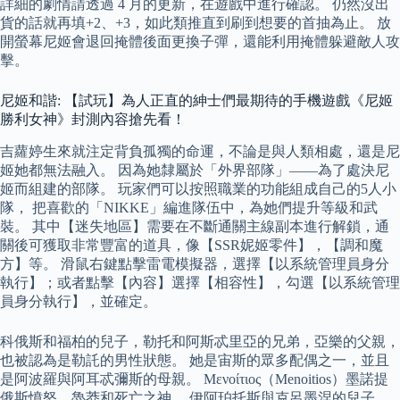
詳細的劇情請透過 4 月的更新，在遊戲中進行確認。 仍然沒出
貨的話就再填+2、+3，如此類推直到刷到想要的首抽為止。 放
開螢幕尼姬會退回掩體後面更換子彈，還能利用掩體躲避敵人攻
擊。
尼姬和諧: 【試玩】為人正直的紳士們最期待的手機遊戲《尼姬
勝利女神》封測內容搶先看！
吉蘿婷生來就注定背負孤獨的命運，不論是與人類相處，還是尼
姬她都無法融入。 因為她隸屬於「外界部隊」——為了處決尼
姬而組建的部隊。 玩家們可以按照職業的功能組成自己的5人小
隊， 把喜歡的「NIKKE」編進隊伍中，為她們提升等級和武
裝。 其中【迷失地區】需要在不斷通關主線副本進行解鎖，通
關後可獲取非常豐富的道具，像【SSR妮姬零件】，【調和魔
方】等。 滑鼠右鍵點擊雷電模擬器，選擇【以系統管理員身分
執行】；或者點擊【內容】選擇【相容性】，勾選【以系統管理
員身分執行】，並確定。
科俄斯和福柏的兒子，勒托和阿斯忒里亞的兄弟，亞樂的父親，
也被認為是勒託的男性狀態。 她是宙斯的眾多配偶之一，並且
是阿波羅與阿耳忒彌斯的母親。 Μενοίτιος（Menoitios）墨諾提
俄斯憤怒，魯莽和死亡之神。 伊阿珀托斯與克呂墨涅的兒子，