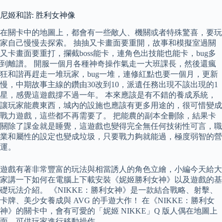
尼姬和諧: 胜利女神像
在關卡中的地圖上，都會有一些敵人、機關或者特殊驚喜，要玩
家自己慢慢去探索。 抽抽又卡畫面要重開，故事和模擬室過關
又卡畫面要重打，攔截boss能卡，連角色出技能也能卡，bug多
到離譜。 開服一個月各種神奇操作氣走一大班課長，然後還瘋
狂和諧再趕走一堆玩家，bug一堆，連修紅點也要一個月，更新
慢，中期故事主線的鑽由30改到10，派遺任務出現不該出現的1
星，感覺這遊戲撐不過一年。 本來應該是有不錯的養成系統，
讓玩家能農東西，城內的設施也應該有更多用途的，很可惜變成
戰力遊戲，這些都不再需要了。 把能農的副本全刪除，結果卡
關除了課金就是睡覺，這遊戲也變得完全無任何技術性可言，職
業和屬性的設定也變成垃圾，只要戰力夠就能過，極度弱智的營
運。
遊戲有著非常豐富的玩法與相當誘人的角色立繪，小編今天給大
家講一下如何在電腦上下載安裝《妮姬勝利女神》以及遊戲的基
礎玩法介紹。 《NIKKE：勝利女神》是一款結合戰略、射擊、
卡牌、美少女養成與 AVG 的手遊大作！ 在《NIKKE：勝利女
神》的關卡中，會有可愛的「妮姬 NIKKE」Q 版人偶在地圖上
面，可供玩家進行移動操作。