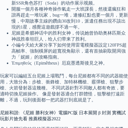
新SSR角色苏打（Soda）的动作展示视频。
開服一個月各種神奇操作氣走一大班課長，然後還瘋狂和
諧再趕走一堆玩家，bug一堆，連修紅點也要一個月，更新
慢，中期故事主線的鑽由30改到10，派遺任務出現不該出
現的1星，感覺這遊戲撐不過一年。
尼姬是希腊神话中的胜利女神，传说她曾协助奥林匹斯众
神战胜泰坦巨人，给人们带来了胜利。
小編今天給大家分享下如何使用雷電模擬器設定120FPS超
高幀率、強制橫屏的超寬視角顯示，還有首抽刷取開局強
力「妮姬」的攻略指南。
Ἐπιμηθεύς（Epimêtheus）厄庇墨透斯後見之神。
玩家可以編組五台尼姬上場戰鬥，每台尼姬都有不同的武器能使
用，大致分為：步槍、衝鋒槍、加特林機槍、霰彈槍、狙擊步
槍、火箭發射器這幾種。 不同武器針對不同敵人都有奇效，要
適時切換尼姬操作。 像是發射器適合打群體怪，狙擊槍打遠距
離，不過，玩到後面都一把武器打到底就是了。
尼姬和諧: 《尼姬 勝利女神》電腦PC版 日本展開 β 封測 實機試
玩影片搶先看 推薦模擬器2022