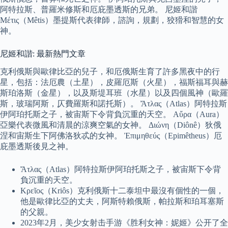
阿特拉斯、普羅米修斯和厄庇墨透斯的兄弟。 尼姬和諧
Μέτις（Mêtis）墨提斯代表律師，諮詢，規劃，狡猾和智慧的女
神。
尼姬和諧: 最新熱門文章
克利俄斯與歐律比亞的兒子，和厄俄斯生育了許多黑夜中的行
星，包括：法厄農（土星），皮羅厄斯（火星），福斯福耳與赫
斯珀洛斯（金星），以及斯堤耳班（水星）以及四個風神（歐羅
斯，玻瑞阿斯，仄費羅斯和諾托斯）。 Ἄτλας（Atlas）阿特拉斯
伊阿珀托斯之子，被宙斯下令背負沉重的天空。 Αὔρα（Aura）
亞樂代表微風和清晨的涼爽空氣的女神。 Διώνη（Diônê）狄俄
涅和宙斯生下阿佛洛狄忒的女神。 Ἐπιμηθεύς（Epimêtheus）厄
庇墨透斯後見之神。
Ἄτλας（Atlas）阿特拉斯伊阿珀托斯之子，被宙斯下令背
負沉重的天空。
Κρεῖος（Kriôs）克利俄斯十二泰坦中最沒有個性的一個，
他是歐律比亞的丈夫，阿斯特賴俄斯，帕拉斯和珀耳塞斯
的父親。
2023年2月，美少女射击手游《胜利女神：妮姬》公开了全