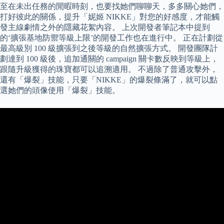
至在未出任務的閒暇時刻，也要找她們聊聊天，多多關心她們，
打好彼此的關係，提升「妮姬 NIKKE」對您的好感度，才能觸
發主線劇情之外的隱藏花絮內容。 上次開發者筆記本中提到
的‘擴張基地防禦等級上限’的開發工作也在進行中。 正在計劃從
最高級別 100 級擴張到之後等級的自然擴張方式。 開發團隊計
劃達到 100 級後，追加通關的 campaign 關卡數反映到等級上，
跟隨升級獲得的珠寶都可以追溯適用。 不過除了普通攻擊外，
還有「爆裂」技能，只要「NIKKE」的爆裂條滿了，就可以點
選她們的頭像使用「爆裂」技能。