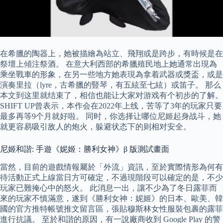
在希臘的陶器上，她被描繪為站立、飛翔或是跨步，有時候是在
祭壇上傾注祭酒。 在意大利西部的希臘殖民地上她通常出現為
乘坐戰車的形象，在另一些地方她表現為拿着武器或獎盃，或是
演奏里拉（lyre，古希臘的豎琴，有五絃至七絃）或笛子。 那么
本文到这里就结束了，相信也能让大家对游戏有个初步的了解。
SHIFT UP曾表示，本作会在2022年上线，苦等了3年的玩家只要
最多再等9个月就好啦。 同时，你选择让哪位尼姬起身战斗，她
就更容易吸引敌人的炮火，躲避状态下的则相对安全。
尼姬和諧: 手遊《妮姬：勝利女神》β 版測試畫面
當然，目前的遊戲情報屬於「外流」資訊，至於實際情形為何有
待活動正式上線當日方可確定，不過現階段可以確定的是，不少
玩家已難掩心中的怒火。 此消息一出，讓不少為了冬日露菲而
來的玩家不慎滿意，遂到《勝利女神：妮姬》的日本、歐美、韓
國的官方推特帳號推文留言區，張貼穆斯林女性服裝包裹的露菲
進行抗議。 至於和諧的原因，有一說廠商收到 Google Play 的警