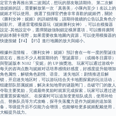
定官方會再推出第二波測試，想玩的朋友敬請期待。 第二次解
放妮姬的話，需要解放第一次「真善美」小隊內至少 1 名以上的
妮姬才可以使用。 挑選了指揮官們會非常喜歡的妮姬們，關於
《勝利女神：妮姬》的詳細情報，請期待後續的公告以及角色介
紹影片。 通過雷電模擬器玩《妮姬勝利女神》，可以在模擬器
設定–其他設定中，選擇開啟強制鎖定橫屏選項，可以獲得廣闊
的副本關卡視野，如果需要收集地圖內資源，可以使用模擬器的
快捷按鍵【F4】【F5】進行地圖的放大與縮小。
根據外流情報，《勝利女神：妮姬》預計會在一年一度的聖誕佳
節左右，推出不少人相當期待的「聖誕露菲」（或稱冬日露菲）
與聖誕版本 N102「安妮」的 UP 抽獎池。 玩家可以通过游戏中
每天的咨询点数与妮姬对话培养感情好感度，好感度提升能增加
角色属性，解锁角色剧情、语音。 迷失地区：剧情推进后解
锁，开启迷失地区时，可以游玩结合关卡地图探索的玩法活动，
组建部队部属妮姬，解决未知地带的谜题闸门，击破守门的敌人
夺取主要奖励，完成最终奖励时就算完成探索，玩家可以透过进
度重置探索地区。 在探索时可以追加变更组队成员，使用补给
点、替换队员等方式攻略，探寻失落魔方是作为妮姬的追加装
备，等级提升后不仅能力会增强，也能够给更多妮姬配戴使用，
大幅提升战力。