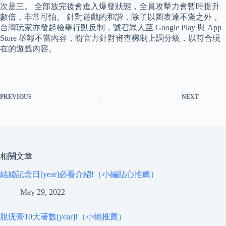
次是三。 全部放完後會進入爆發狀態，全員攻擊力會暫時提升
數倍，非常可怕。 針對遊戲的和諧，除了以圖表達不滿之外，
台灣玩家亦發起檢舉行動反制，號召眾人至 Google Play 與 App
Store 舉報不當內容，盼官方針對審查機制上調分級，以符合現
在的遊戲內容。
PREVIOUS
NEXT
相關文章
結婚記念日[year]必看介紹!（小編貼心推薦）
May 29, 2022
脫疣膏10大著數[year]!（小編推薦）