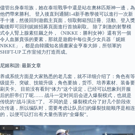
儘管出身泰坦族，她在泰坦戰爭中還是站在奧林匹斯神一邊，為
他們帶來勝利。 登入後直到通關1-4新手教學後可以進行一次新
手十連，然後回到遊戲主頁面，領取郵箱預註冊、活動、登入獎
勵後即可回到妮姬招募頁面進行首抽刷取。 除了刺激的射擊模
式令人腎上腺素狂飆之外，《NIKKE：勝利女神》還有另一個
令人血脈賁張的要素，那就是遊戲中每位美少女兵器「妮姬
NIKKE」，都是由韓國知名插畫家金亨泰大師，所領軍的
SHIFT-UP 工作室傾力打造而成。
尼姬和諧: 最新文章
养成系统方面是大家熟悉的老几套，就不详细介绍了：角色有等
级提升、突破、技能升级，角色要抽，货币、培养素材、装备要
刷关卡。 目前没有看到“体力”这个设定，已经可以想象到开服
后的肝帝们了呢…… 战斗一定时间后会进入爆裂模式，也就是
传统的“战斗演出”了。 不同的是，爆裂模式分了好几个阶段依
次传递，所以编队时，需要考虑让队员们的爆裂技能顺序是相连
的，以便可以打出有大量伤害的“全爆裂”。