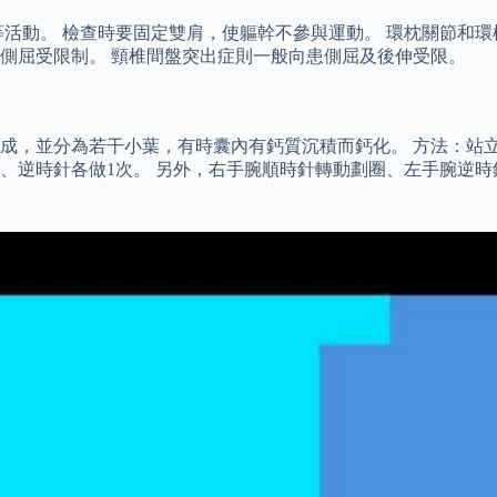
等活動。 檢查時要固定雙肩，使軀幹不參與運動。 環枕關節和
側屈受限制。 頸椎間盤突出症則一般向患側屈及後伸受限。
成，並分為若干小葉，有時囊內有鈣質沉積而鈣化。 方法：站立
順、逆時針各做1次。 另外，右手腕順時針轉動劃圈、左手腕逆