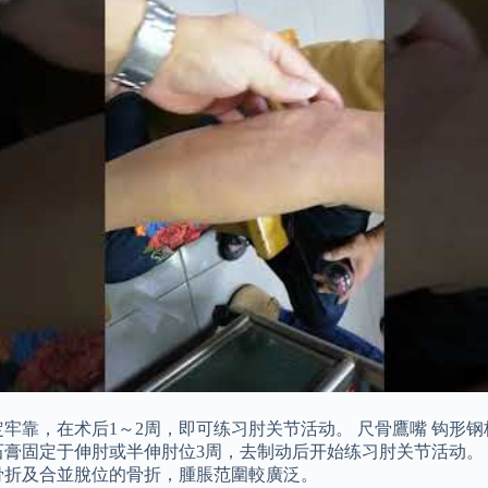
牢靠，在术后1～2周，即可练习肘关节活动。 尺骨鷹嘴 钩形钢
后石膏固定于伸肘或半伸肘位3周，去制动后开始练习肘关节活动
骨折及合並脫位的骨折，腫脹范圍較廣泛。