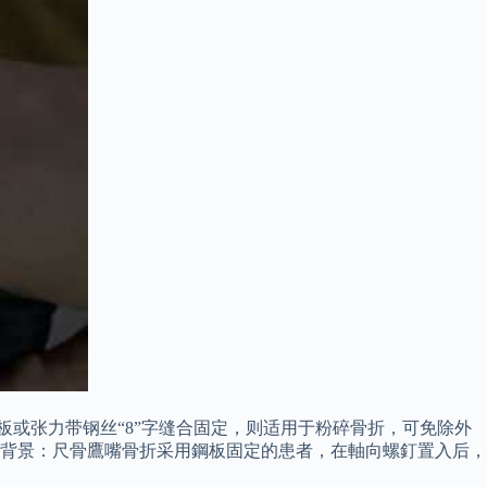
板或张力带钢丝“8”字缝合固定，则适用于粉碎骨折，可免除外
。 背景：尺骨鷹嘴骨折采用鋼板固定的患者，在軸向螺釘置入后，