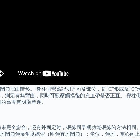
屈曲畸形。 脊柱側彎應記明方向及部位，是“C”形或反“C”形，
，測定有無彎曲，同時可觀察觸摸後的充血帶是否正直。 脊柱
肌的高度有明顯差異。
尚未完全愈合，还有外固定时，锻炼同早期功能锻炼的方法相同。
2）肘關節伸展角度練習（即伸直肘關節）：坐位，伸肘，掌心向