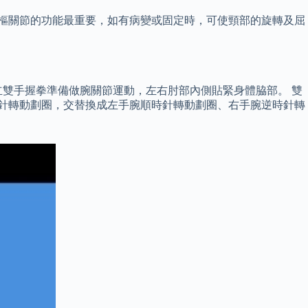
環樞關節的功能最重要，如有病變或固定時，可使頸部的旋轉及屈
雙手握拳準備做腕關節運動，左右肘部內側貼緊身體脇部。 雙
時針轉動劃圈，交替換成左手腕順時針轉動劃圈、右手腕逆時針轉