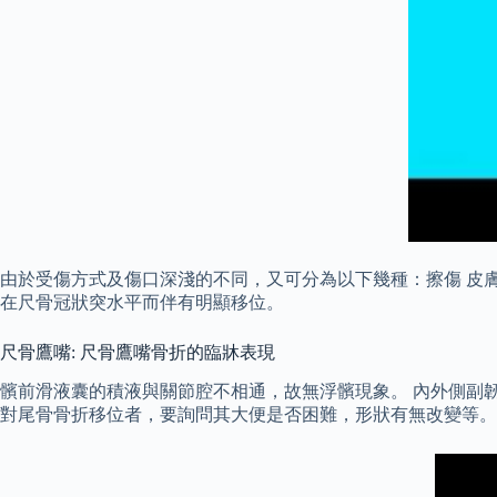
由於受傷方式及傷口深淺的不同，又可分為以下幾種：擦傷 皮膚
在尺骨冠狀突水平而伴有明顯移位。
尺骨鷹嘴: 尺骨鷹嘴骨折的臨牀表現
髕前滑液囊的積液與關節腔不相通，故無浮髕現象。 內外側副
對尾骨骨折移位者，要詢問其大便是否困難，形狀有無改變等。