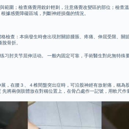
與範圍；檢查痛覺用銳針輕刺，注意痛覺改變區的部位；檢查溫
 根據感覺障礙區域，判斷神經損傷的情況。
體格檢查：本病發生時會出現肘關節腫脹、疼痛、伸屈受限、關節
撕脫骨折。
动练习肘关节屈伸活动。 一般內固定可靠，手術醫生對此無特殊
伸展，在腰３、４椎間盤突出症時，可沿股神經有放射痛，稱為股
 先將兩側肢體放在對稱位置上，在骨凸處作一記號，用軟尺作量