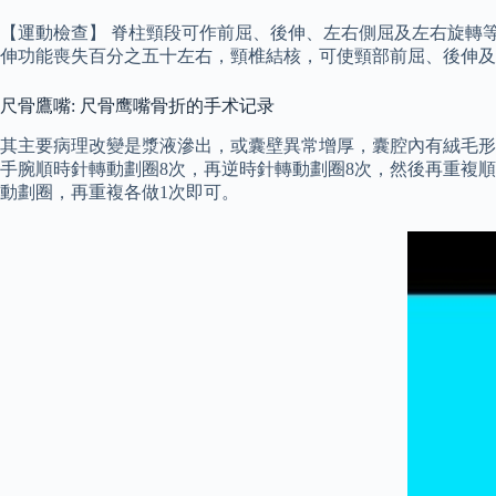
【運動檢查】 脊柱頸段可作前屈、後伸、左右側屈及左右旋轉
伸功能喪失百分之五十左右，頸椎結核，可使頸部前屈、後伸及
尺骨鷹嘴: 尺骨鹰嘴骨折的手术记录
其主要病理改變是漿液滲出，或囊壁異常增厚，囊腔內有絨毛形
手腕順時針轉動劃圈8次，再逆時針轉動劃圈8次，然後再重複
動劃圈，再重複各做1次即可。