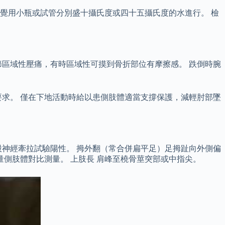
覺用小瓶或試管分別盛十攝氏度或四十五攝氏度的水進行。 檢
區域性壓痛，有時區域性可摸到骨折部位有摩擦感。 跌倒時腕
要求。 僅在下地活動時給以患側肢體適當支撐保護，減輕肘部墜
神經牽拉試驗陽性。 拇外翻（常合併扁平足）足拇趾向外側偏
側肢體對比測量。 上肢長 肩峰至橈骨莖突部或中指尖。