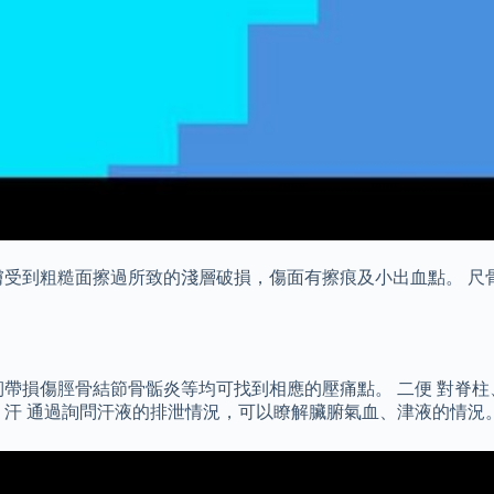
受到粗糙面擦過所致的淺層破損，傷面有擦痕及小出血點。 尺骨
韌帶損傷脛骨結節骨骺炎等均可找到相應的壓痛點。 二便 對脊
 汗 通過詢問汗液的排泄情況，可以瞭解臟腑氣血、津液的情況