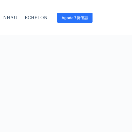
NHAU
ECHELON
Agoda 7折優惠