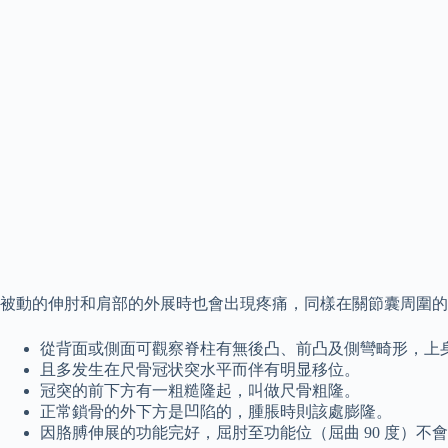
被動的伸肘和肩部的外展時也會出現疼痛，同樣在關節囊周圍的
從背面或側面可觀察脊柱有無後凸、前凸及側彎畸形，上
且多发生在尺骨冠状突水平而伴有明显移位。
冠突的前下方有一粗糙隆起，叫做尺骨粗隆。
正常鎖骨的外下方是凹陷的，腫脹時則該處膨隆。
因胳膊伸展的功能完好，屈肘至功能位（屈曲 90 度）不