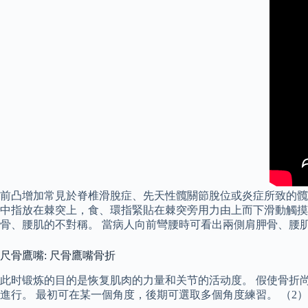
前凸增加常見於脊椎滑脫症、先天性髖關節脫位或炎症所致的髖關節
中指放在棘突上，食、環指緊貼在棘突旁用力由上而下滑動觸摸
骨、腰肌的不對稱。 當病人向前彎腰時可看出兩側肩胛骨、腰
尺骨鷹嘴: 尺骨鷹嘴骨折
此时锻炼的目的是恢复肌肉的力量和关节的活动度。 假使骨折
進行。 最初可在某一個角度，後期可選取多個角度練習。 （