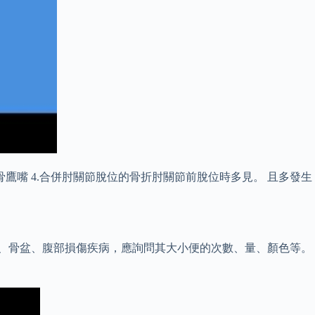
鷹嘴 4.合併肘關節脫位的骨折肘關節前脫位時多見。 且多發生
柱、骨盆、腹部損傷疾病，應詢問其大小便的次數、量、顏色等。
。