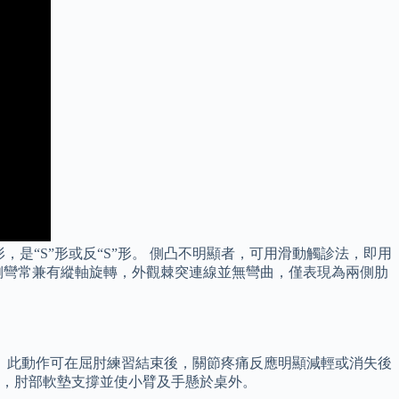
是“S”形或反“S”形。 側凸不明顯者，可用滑動觸診法，即用
側彎常兼有縱軸旋轉，外觀棘突連線並無彎曲，僅表現為兩側肋
 此動作可在屈肘練習結束後，關節疼痛反應明顯減輕或消失後
上，肘部軟墊支撐並使小臂及手懸於桌外。