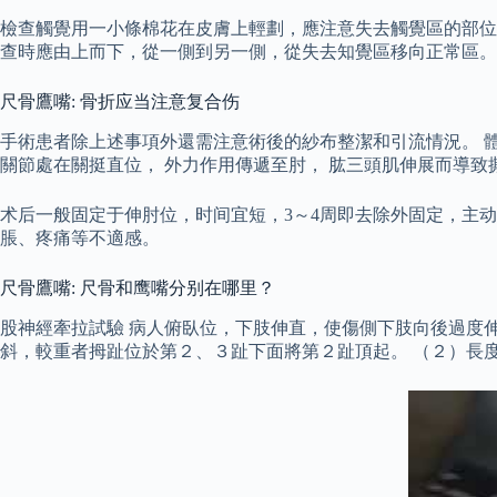
檢查觸覺用一小條棉花在皮膚上輕劃，應注意失去觸覺區的部位
查時應由上而下，從一側到另一側，從失去知覺區移向正常區。
尺骨鷹嘴: 骨折应当注意复合伤
手術患者除上述事項外還需注意術後的紗布整潔和引流情況。 
關節處在關挺直位， 外力作用傳遞至肘， 肱三頭肌伸展而導致
术后一般固定于伸肘位，时间宜短，3～4周即去除外固定，主
脹、疼痛等不適感。
尺骨鷹嘴: 尺骨和鹰嘴分别在哪里？
股神經牽拉試驗 病人俯臥位，下肢伸直，使傷側下肢向後過度
斜，較重者拇趾位於第２、３趾下面將第２趾頂起。 （２）長度