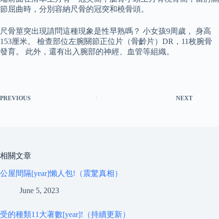
節屈曲時，分別容納尺骨的冠突和橈骨頭。
尺骨莖突出現請問這種現象是性早熟嗎？ 小女孩9周歲， 身高
153厘米。 檢查部位左腕關節正位片（骨齡片）DR，11枚腕骨
發育。 此外，還有出入腕部的神經、血管等組織。
PREVIOUS
NEXT
相關文章
公屋間隔[year]懶人包!（震驚真相）
June 5, 2023
受的種類11大著數[year]!（持續更新）