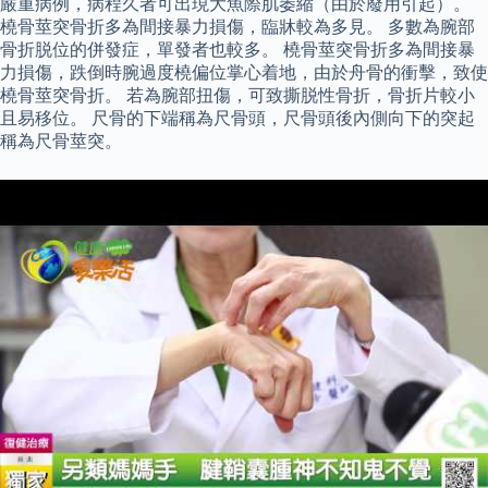
嚴重病例，病程久者可出現大魚際肌萎縮（由於廢用引起）。
橈骨莖突骨折多為間接暴力損傷，臨牀較為多見。 多數為腕部
骨折脱位的併發症，單發者也較多。 橈骨莖突骨折多為間接暴
力損傷，跌倒時腕過度橈偏位掌心着地，由於舟骨的衝擊，致使
橈骨莖突骨折。 若為腕部扭傷，可致撕脱性骨折，骨折片較小
且易移位。 尺骨的下端稱為尺骨頭，尺骨頭後內側向下的突起
稱為尺骨莖突。