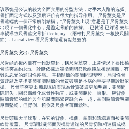
该系统是公认的较为全面实用的分型方法，对手术入路的选择、
骨折固定方式以及预后评价有很大的指导作用。 尺骨莖突是尺
骨遠端的一個正常解剖結構，“尺骨莖突出現”意思是于尺骨莖突
出現了一個骨化中心，是鑒定骨齡的依據。. 已贊過 已踩過 去年
車禍導致尺骨莖突骨折 tfcc injury. （兩根打尺骨莖突 一根撓尺關
節）. Lateral view 看尺骨末端還有點翹翹的.
尺骨莖突突出: 尺骨莖突
尺骨頭的後內側有一錐狀突起，稱尺骨莖突，正常情況下要比橈
骨莖突高約1cm。 診斷依據近端指間關節軟組織呈梭形腫脹，有
難以忍受的頑固性疼痛。 掌指關節的關節間隙變窄，局限性骨
質疏鬆及掌指關節和腕關節的骨質破壞是本病的重要早期診斷依
據。 尺骨莖突突出 晚期X線表現為骨質破壞更加明顯，關節間
隙消失，關節纖維化或骨性強直，或關節脫位、畸形。 腕背側
關節囊壁的纖維與伸肌腱間隔緊密融合在一起，掌側關節囊明顯
厚而堅韌，但背側、橈側及尺側者薄而鬆弛。
尺骨頭膨大呈球形，在它的背側、橈側、掌側和遠端表面被關節
軟骨覆蓋。 尺骨環狀關節面與橈骨遠端的尺骨切跡相連構成橈