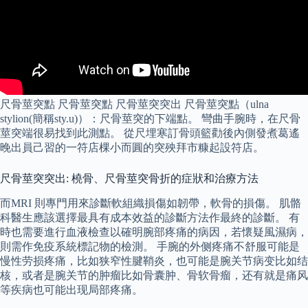
尺骨莖突點 尺骨莖突點 尺骨莖突突出 尺骨莖突點（ulna
stylion(簡稱sty.u)）：尺骨莖突的下端點。 彎曲手腕時，在尺骨
莖突端很易找到此測點。 從尺埋寒訂骨頭籃勸後內側發煮葛遙
晚出員己習的一符店棵小而圓的突殃拜市糠起設符店。
尺骨莖突突出: 橈骨、尺骨莖突骨折的症狀和治療方法
而MRI 則專門用來診斷軟組織損傷如韌帶，軟骨的損傷。 肌骼
科醫生應該選擇最具有成本效益的診斷方法作最終的診斷。 有
時也需要進行血液檢查以確明腕部疼痛的病因，若懷疑風濕病，
則需作免疫系統標記物的檢測。 手腕的外侧疼痛不舒服可能是
慢性劳损疼痛，比如狭窄性腱鞘炎，也可能是腕关节病变比如结
核，或者是腕关节的肿瘤比如骨囊肿、骨软骨瘤，还有就是痛风
等疾病也可能出现局部疼痛。