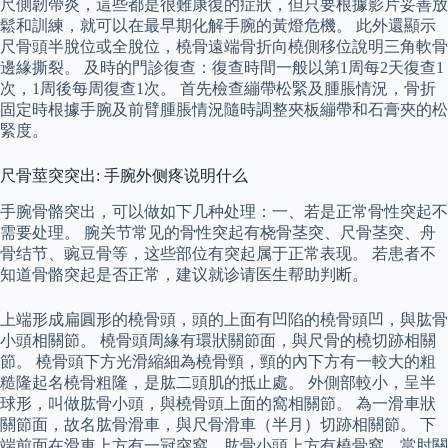
尺側韌帶炎，這些都是很難康復的症狀，但只要根據影片妥善放
鬆和訓練，就可以在最早期化解手腕的黃燈危機。 此外還顯示
尺骨頭半脫位或全脫位，橈骨遠端骨折向橈側移位說明三角軟骨
邊緣撕裂。 及時的門診復查：復查時間一般以第1周每2天復查1
次，1周後每周復查1次。 首先檢查繃帶松緊及腫脹情況，骨折
固定時根據手腕及前臂腫脹情況隨時調整夾板繃帶和石膏夾的松
緊度。
尺骨莖突突出: 手腕外侧疼说明什么
手腕骨骼突出，可以做如下几种处理：一、若是正常骨性突起不
需要处理。 腕关节常见的骨性突起有桡骨茎突、尺骨茎突、舟
骨结节、豌豆骨等，这些部位有突起属于正常表现。 若患者不
知道骨骼突起是否正常，建议就诊请医生帮助判断。
上端形成扁圓形的橈骨頭，頭的上面有凹陷的橈骨頭凹，與肱骨
小頭相關節。 橈骨頭周緣有環狀關節面，與尺骨的橈切跡相關
節。 橈骨頭下方光滑縮細為橈骨頸，頸的內下方有一較大的粗
糙隆起名橈骨粗隆，是肱二頭肌的抵止處。 外側部較小，呈半
球形，叫做肱骨小頭，與橈骨頭上面的窩相關節。 為一滑車狀
關節面，故名肱骨滑車，與尺骨滑車（半月）切跡相關節。 下
端前面在滑車上方有一冠突窩，肱骨小頭上方有橈骨窩，當肘關