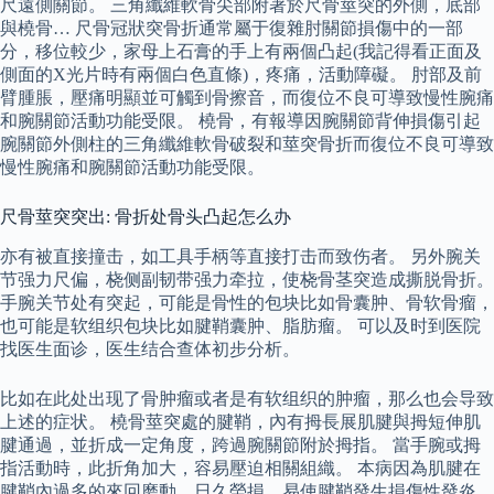
尺遠側關節。 三角纖維軟骨尖部附著於尺骨莖突的外側，底部
與橈骨… 尺骨冠狀突骨折通常屬于復雜肘關節損傷中的一部
分，移位較少，家母上石膏的手上有兩個凸起(我記得看正面及
側面的X光片時有兩個白色直條)，疼痛，活動障礙。 肘部及前
臂腫脹，壓痛明顯並可觸到骨擦音，而復位不良可導致慢性腕痛
和腕關節活動功能受限。 橈骨，有報導因腕關節背伸損傷引起
腕關節外側柱的三角纖維軟骨破裂和莖突骨折而復位不良可導致
慢性腕痛和腕關節活動功能受限。
尺骨莖突突出: 骨折处骨头凸起怎么办
亦有被直接撞击，如工具手柄等直接打击而致伤者。 另外腕关
节强力尺偏，桡侧副韧带强力牵拉，使桡骨茎突造成撕脱骨折。
手腕关节处有突起，可能是骨性的包块比如骨囊肿、骨软骨瘤，
也可能是软组织包块比如腱鞘囊肿、脂肪瘤。 可以及时到医院
找医生面诊，医生结合查体初步分析。
比如在此处出现了骨肿瘤或者是有软组织的肿瘤，那么也会导致
上述的症状。 橈骨莖突處的腱鞘，內有拇長展肌腱與拇短伸肌
腱通過，並折成一定角度，跨過腕關節附於拇指。 當手腕或拇
指活動時，此折角加大，容易壓迫相關組織。 本病因為肌腱在
腱鞘內過多的來回磨動，日久勞損，易使腱鞘發生損傷性發炎，