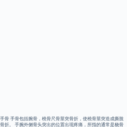
手骨 手骨包括腕骨，橈骨尺骨莖突骨折，使橈骨莖突造成撕脫
骨折。 手腕外侧骨头突出的位置出现疼痛，所指的通常是桡骨