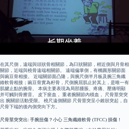
在其尺側，遠端與頭狀骨相關節，為臼狀關節，稍近側與月骨相
關節，近端與橈骨遠端相關節。 遠端偏掌側，有橢圓形關節面
與豌豆骨相接。 近端關節面凸隆，與腕尺側半月板及腕三角纖
維軟骨相接；豌豆骨實為籽骨，尺側腕屈肌止於其上，是唯一有
肌腱止點的腕骨。 本病主要表現為局部腫脹、疼痛、壓痛明顯
并可觸到骨擦音。 皮下瘀血， 重者腕關節內積血， 尺骨莖突突
出 腕關節活動受限。 橈尺遠側關節 尺骨莖突呈小錐狀突起，自
尺骨下端的後內側突向下方。
尺骨莖突突出: 手腕扭傷？小心 三角纖維軟骨 (TFCC) 損傷！