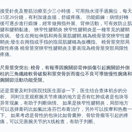
接受針灸及整筋治療至少三小時後，可用熱水浸手過腕位，每天
15至20分鐘，有利加速血循，舒緩疼痛。 功能鍛鍊：病情好轉
後可逐步進行鍛煉，經常做拇指外展、背伸活動，可有效防止肌
腱和腱鞘黏連。 狹窄性腱鞘炎 狹窄性腱鞘炎是一種常見的腱鞘
疾病。 發生在拇短伸肌和拇長展肌腱鞘,稱為橈骨莖突狹窄性腱
鞘炎;發生在拇指或手指的指屈肌腱稱為扳機指。 橈骨莖突部局
限性疼痛 橈骨莖突狹窄性腱鞘炎主要表現為橈骨莖突部局限性
疼痛。
尺骨莖突突出: 橈骨，有報導因腕關節背伸損傷引起腕關節外側
柱的三角纖維軟骨破裂和莖突骨折而復位不良可導致慢性腕痛和
腕關節活動功能受限。
还是需要及时到医院找医生面诊一下，医生结合查体初步的分
析。 同时注意观察腕关节疼痛的地方是否有红肿或者是包块等
异常现象，有助于判断病情。 如果是狭窄性腱鞘炎，局部地方
可以选择膏药比如氟比洛芬巴布膏治疗，另外可以按摩和热敷一
下。 如果考虑是骨性的包块比如骨囊肿、骨软骨瘤等引起的疼
痛，可以完善腕关节的X线检查，有助于判断。