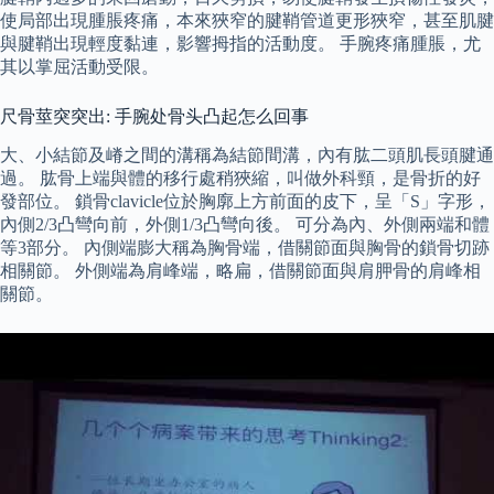
使局部出現腫脹疼痛，本來狹窄的腱鞘管道更形狹窄，甚至肌腱
與腱鞘出現輕度黏連，影響拇指的活動度。 手腕疼痛腫脹，尤
其以掌屈活動受限。
尺骨莖突突出: 手腕处骨头凸起怎么回事
大、小結節及嵴之間的溝稱為結節間溝，內有肱二頭肌長頭腱通
過。 肱骨上端與體的移行處稍狹縮，叫做外科頸，是骨折的好
發部位。 鎖骨clavicle位於胸廓上方前面的皮下，呈「S」字形，
內側2/3凸彎向前，外側1/3凸彎向後。 可分為內、外側兩端和體
等3部分。 內側端膨大稱為胸骨端，借關節面與胸骨的鎖骨切跡
相關節。 外側端為肩峰端，略扁，借關節面與肩胛骨的肩峰相
關節。