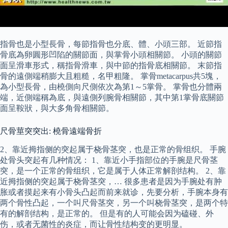
指骨也是小型長骨，每節指骨也分底、體、小頭三部。 近節指
骨底為卵圓形凹陷的關節面，與掌骨小頭相關節。 小頭的關節
面呈滑車形式，稱指骨滑車，與中節的指骨底相關節。 末節指
骨的遠側端稍膨大且粗糙，名甲粗隆。 掌骨metacarpus共5塊，
為小型長骨，由橈側向尺側依次為第1～5掌骨。 掌骨也分體兩
端，近側端稱為底，與遠側列腕骨相關節，其中第1掌骨底關節
面呈鞍狀，與大多角骨相關節。
尺骨莖突突出: 橈骨遠端骨折
2、靠近拇指侧的突起属于桡骨茎突，也是正常的骨组织。 手腕
处骨头突起有几种情况： 1、靠近小手指部位的手腕是尺骨茎
突，是一个正常的骨组织，它是属于人体正常解剖结构。 2、靠
近拇指侧的突起属于桡骨茎突，… 很多患者是因为手腕处有肿
胀或者摸起来有小骨头凸起而前来就诊，先要分析，手腕本身有
两个骨性凸起，一个叫尺骨茎突，另一个叫桡骨茎突，是两个特
有的解剖结构，是正常的。 但是有的人可能会因为磕碰、外
伤，或者无菌性的炎症，而让骨性结构变的更明显。