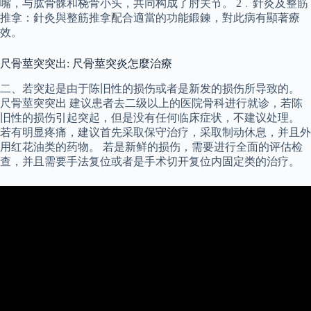
嘴，与肱骨髁和桡骨小头，共同构成了肘关节。 2﹒針灸及整筋
推拿：針灸與整筋推拿配合適當的功能鍛鍊，對此病有顯著療
效。
尺骨莖突突出: 尺骨莖突炎怎麼治療
二、若突起是由于陈旧性的损伤或者是新发的损伤所导致的。
尺骨莖突突出 建议患者去二级以上的医院骨科进行就诊，若陈
旧性的损伤引起突起，但是没有任何临床症状，不建议处理。
若有明显疼痛，建议首先采取保守治疗，采取制动休息，并且外
用红花油类的药物。 若是新鲜的损伤，需要进行全面的评估检
查，并且需要手法复位或者是手术切开复位内固定类的治疗。