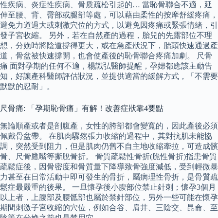
性疾病、炎症性疾病、骨质疏松引起的… 當恥骨聯合不適，延
伸至腰、背、臀部或腿部等處，可以藉由柔性的按摩舒緩疼痛，
避免力道過大或刺激穴位的方式，以避免因疼痛或緊張情緒，引
發子宮收縮。 另外，若在自然產的過程，胎兒的先露部位不理
想，分娩時將陰道撐得更大，或在急產狀況下，胎頭快速通過產
道，骨盆被快速撐開，也會使產後的恥骨聯合疼痛加劇。 尺骨
痛 面對孕期的任何不適，楊識弘醫師提醒，孕婦都應該主動告
知，好讓產科醫師評估狀況，並提供適當的緩解方式，「不需要
默默的忍耐」。
尺骨痛: 「孕期恥骨痛」有解！改善症狀靠4要點
無論順產或者是剖腹產，女性的胯部都會變寬的，因此產後必須
佩戴骨盆帶。 在肌肉驟然張力收縮的過程中，其對抗肌未能協
調，突然受到阻力，但是肌肉仍舊不自主地收縮牽拉，可造成髕
骨、尺骨鷹嘴等撕脫骨折。 骨質疏鬆性骨折(脆性骨折)指患骨質
疏鬆症後，因骨密度和骨質量下降導致骨強度減低，受到輕微暴
力甚至在日常活動中即可發生的骨折，屬病理性骨折，是骨質疏
鬆症最嚴重的後果。 一旦懷孕後小腹部位禁止針刺；懷孕3個月
以上者，上腹部及腰骶部也屬於禁針部位，另外一些可能在懷孕
期間刺激子宮收縮的穴位，例如合谷、肩井、三陰交、昆侖、至
陰等在分娩之前也是禁用穴。