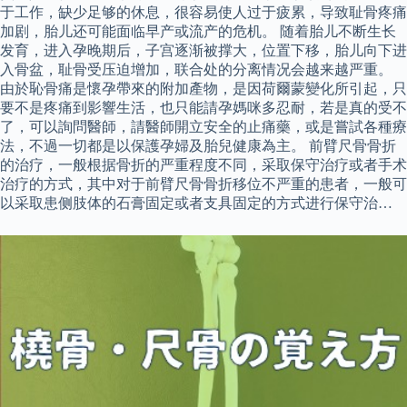
于工作，缺少足够的休息，很容易使人过于疲累，导致耻骨疼痛
加剧，胎儿还可能面临早产或流产的危机。 随着胎儿不断生长
发育，进入孕晚期后，子宫逐渐被撑大，位置下移，胎儿向下进
入骨盆，耻骨受压迫增加，联合处的分离情况会越来越严重。
由於恥骨痛是懷孕帶來的附加產物，是因荷爾蒙變化所引起，只
要不是疼痛到影響生活，也只能請孕媽咪多忍耐，若是真的受不
了，可以詢問醫師，請醫師開立安全的止痛藥，或是嘗試各種療
法，不過一切都是以保護孕婦及胎兒健康為主。 前臂尺骨骨折
的治疗，一般根据骨折的严重程度不同，采取保守治疗或者手术
治疗的方式，其中对于前臂尺骨骨折移位不严重的患者，一般可
以采取患侧肢体的石膏固定或者支具固定的方式进行保守治…