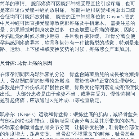
简单的事情。 腕部疼痛可因腕部神經受壓直接引起疼痛，也可
是來自遠位受壓神經的放射痛。 頸髓神經根病變和胸廓出口綜
合征均可引腕部放射痛。 腕管的正中神經和位於 Guyon’s 管的
中尺神經可因直接受壓導致腕部疼痛及手指麻木。 需要注意的
是，如果睡觉时翻身次数过多，也会加重耻骨痛的现象，因此，
孕妈睡觉的时候尽量少翻身，并且动作要轻缓。 耻骨分离会使
孕妈感到疼痛异常，软骨和韧带有一种被撕裂的感觉，特别是走
路、运动、上下楼梯或变换姿势的时候，疼痛感会严重加剧。
尺骨痛: 恥骨上痛的原因
在懷孕期間因為鬆弛素的分泌，骨盆會隨著胎兒的成長被逐漸撐
大，骨盆關節間的韌帶較為鬆弛，屬於懷孕時正常的生理變化。
多数是由于外伤或局部慢性炎症、骨质变化等因素造成疼痛症状
出现。 大部分患者是由于坐姿不当，或异常受力、慢性劳损问
题引起疼痛，应该通过X光片或CT等检查确定。
凯格尔（Kegels）运动和骨盆操：锻炼盆底的肌肉，减轻骨盆关
节部位的松弛和错位，缓解耻骨联合分离以及其所带来的疼痛。
松弛素会刺激骨盆的骨关节分离，让韧带变松弛，耻骨联合部位
的角度增大，距离变宽。 当骨盆“不堪重负”的时候，耻骨甚至