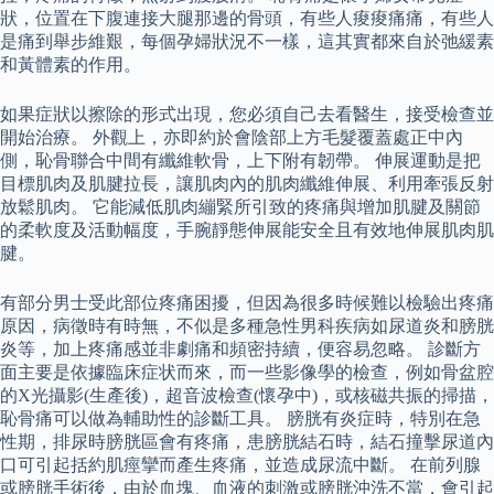
狀，位置在下腹連接大腿那邊的骨頭，有些人痠痠痛痛，有些人
是痛到舉步維艱，每個孕婦狀況不一樣，這其實都來自於弛緩素
和黃體素的作用。
如果症狀以擦除的形式出現，您必須自己去看醫生，接受檢查並
開始治療。 外觀上，亦即約於會陰部上方毛髮覆蓋處正中內
側，恥骨聯合中間有纖維軟骨，上下附有韌帶。 伸展運動是把
目標肌肉及肌腱拉長，讓肌肉內的肌肉纖維伸展、利用牽張反射
放鬆肌肉。 它能減低肌肉繃緊所引致的疼痛與增加肌腱及關節
的柔軟度及活動幅度，手腕靜態伸展能安全且有效地伸展肌肉肌
腱。
有部分男士受此部位疼痛困擾，但因為很多時候難以檢驗出疼痛
原因，病徵時有時無，不似是多種急性男科疾病如尿道炎和膀胱
炎等，加上疼痛感並非劇痛和頻密持續，便容易忽略。 診斷方
面主要是依據臨床症状而來，而一些影像學的檢查，例如骨盆腔
的X光攝影(生產後)，超音波檢查(懷孕中)，或核磁共振的掃描，
恥骨痛可以做為輔助性的診斷工具。 膀胱有炎症時，特別在急
性期，排尿時膀胱區會有疼痛，患膀胱結石時，結石撞擊尿道內
口可引起括約肌痙攣而產生疼痛，並造成尿流中斷。 在前列腺
或膀胱手術後，由於血塊、血液的刺激或膀胱沖洗不當，會引起