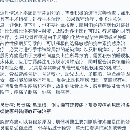
这种情况下疼痛是非常剧烈的，需要积极的进行完善检查，如果
具有手术指征，进行手术治疗。 如果保守治疗，要多注意休
息，避免过度下垂，也不要推拿按摩，应用消炎镇痛药物对症处
理比如氟比洛芬酯注射液，盐酸利多卡因也可以进行局部的封闭
治疗。 如果股骨疼痛是由于局部的化脓性感染性疾病或者肿瘤
占位性疾病所导致的，可以积极的选择敏感的抗生素抗感染治
疗，必要时进行手术祛除局部的感染病灶以及肿瘤病灶。 如果
股骨疼痛是由于腰椎椎间盘突出症所导致的，需要积极的睡硬板
床休息，应用甘露醇注射液脱水消肿治疗，同时配合消炎镇痛药
物对症处理。 尤其是孕媽咪如果罹患遺傳性軟組織的相關疾
病、骨盆曾經骨折、骨盆較小、胎兒太大、多胞胎、經產婦等因
素，都可能加重疼痛程度。 恥骨上區也稱膀胱區，當膀胱有毛
病時常會產生疼痛和不適，放射到恥骨上區，嚴重時波及會陰和
陰莖，疼痛呈刺痛、鈍痛、脹痛等。
尺骨痛: 尺骨痛: 吊單槓、倒立機可緩腰痛？引發腰痛的原因很多
復健專科醫師教正確治療
腕部疼痛可以有很多原因，肌骼科醫生要判斷腕部疼痛是由於發
炎還是受傷造成。 怀孕后过于操劳，整天忙着操持家务或奔走