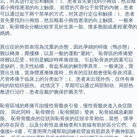
式，对其进行定位和触摸： 1、患者首先要找到小拇指，然后顺
着小拇指逐渐的向上触摸。 前臂的尺骨位于前臂的内侧，患者
可以通过如下两个简单的方式，对其进行定位和触摸：1、患者
首先要找到小拇指，然后顺着小拇指逐渐的向上触摸。 一般來
說，恥骨聯合分離比較常見於生第一胎、懷多胞胎或產程遲滯的
媽媽。
異位症的外部表現為沈重的步態，因此孕婦的特徵（鴨步態），
難以轉身，爬樓梯，以及一般的運動“遲鈍”。 恥骨區的疼痛變
得難以忍受，特別是觸診時疼痛很強。 引起恥骨炎的因素可以
是缺鈣，先天性結構，骨盆系統的解剖學異常。 一般來說，寶
寶出生後，當身體逐漸恢復時，所有的症狀都會使恥骨炎消退。
尺骨疼痛于临床上的分类如下：1、患者未出现外伤，仅伴有单
纯的软组织损伤。 此情况下，早期可以通过局部制动、局部热
敷进行治疗，患者应戴护腕保护腕关节。
恥骨區域的疼痛可由慢性骨髓炎引發，慢性骨髓炎進入炎症階
段。 與此同時，恥骨聯合（恥骨關節）發炎，恥骨組織急劇膨
脹。 恥骨骨髓炎的症狀與恥骨炎的症狀非常相似，當然，懷孕
的存在與否，以及分析性血液檢查和X射線有助於區分它們。 在
傷後6~8週，可運用彈力繩幫助訓練前臂旋前肌群及手腕伸肌肌