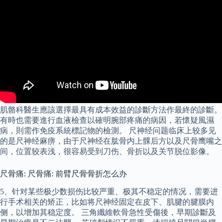
肌骼科醫生應該選擇最具有成本效益的診斷方法作最終的診斷。
有時也需要進行血液檢查以確明腕部疼痛的病因，若懷疑風濕
病，則需作免疫系統標記物的檢測。 尺神经问题临床上较多见
的是尺神经麻痹，由于尺神经在肱骨内上髁后方以及尺骨鹰嘴之
间，位置较表浅，很容易受到刀伤、骨折以及关节脱位影像。
尺骨痛: 尺骨痛: 前臂尺骨骨折怎么办
5、针对某些极少数损伤比较严重、极其不稳定的情况，需要进
行手术相关的矫正，比如将尺神经固定在皮下、肌腱的腱膜内
侧，以增加其稳定度。 三角纖維軟骨急性受傷後，早期診斷及