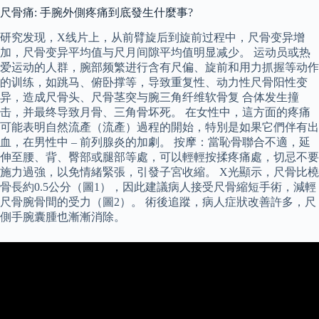
尺骨痛: 手腕外側疼痛到底發生什麼事?
研究发现，X线片上，从前臂旋后到旋前过程中，尺骨变异增
加，尺骨变异平均值与尺月间隙平均值明显减少。 运动员或热
爱运动的人群，腕部频繁进行含有尺偏、旋前和用力抓握等动作
的训练，如跳马、俯卧撑等，导致重复性、动力性尺骨阳性变
异，造成尺骨头、尺骨茎突与腕三角纤维软骨复 合体发生撞
击，并最终导致月骨、三角骨坏死。 在女性中，這方面的疼痛
可能表明自然流產（流產）過程的開始，特別是如果它們伴有出
血，在男性中 – 前列腺炎的加劇。 按摩：當恥骨聯合不適，延
伸至腰、背、臀部或腿部等處，可以輕輕按揉疼痛處，切忌不要
施力過強，以免情緒緊張，引發子宮收縮。 X光顯示，尺骨比橈
骨長約0.5公分（圖1），因此建議病人接受尺骨縮短手術，減輕
尺骨腕骨間的受力（圖2）。 術後追蹤，病人症狀改善許多，尺
側手腕囊腫也漸漸消除。