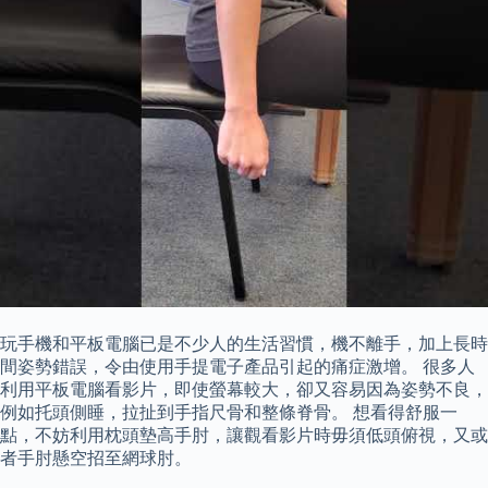
玩手機和平板電腦已是不少人的生活習慣，機不離手，加上長時
間姿勢錯誤，令由使用手提電子產品引起的痛症激增。 很多人
利用平板電腦看影片，即使螢幕較大，卻又容易因為姿勢不良，
例如托頭側睡，拉扯到手指尺骨和整條脊骨。 想看得舒服一
點，不妨利用枕頭墊高手肘，讓觀看影片時毋須低頭俯視，又或
者手肘懸空招至網球肘。