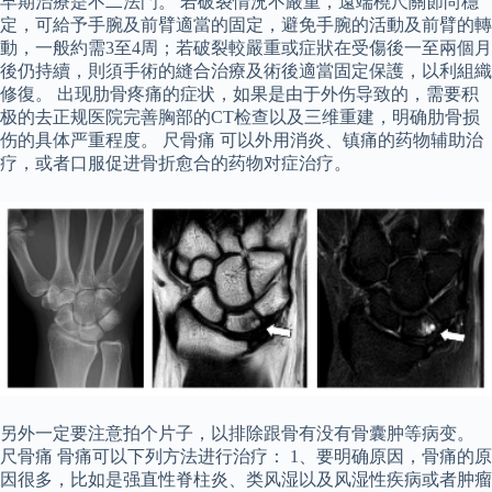
早期治療是不二法門。 若破裂情況不嚴重，遠端橈尺關節尚穩
定，可給予手腕及前臂適當的固定，避免手腕的活動及前臂的轉
動，一般約需3至4周；若破裂較嚴重或症狀在受傷後一至兩個月
後仍持續，則須手術的縫合治療及術後適當固定保護，以利組織
修復。 出现肋骨疼痛的症状，如果是由于外伤导致的，需要积
极的去正规医院完善胸部的CT检查以及三维重建，明确肋骨损
伤的具体严重程度。 尺骨痛 可以外用消炎、镇痛的药物辅助治
疗，或者口服促进骨折愈合的药物对症治疗。
另外一定要注意拍个片子，以排除跟骨有没有骨囊肿等病变。
尺骨痛 骨痛可以下列方法进行治疗： 1、要明确原因，骨痛的原
因很多，比如是强直性脊柱炎、类风湿以及风湿性疾病或者肿瘤