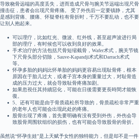
导致桡骨远端的高度丢失，进而造成尺骨与腕关节远端出现尺骨
撞击征，患者会出现尺骨疼痛。 受了外伤后一定要镇静，尤其
是感到背痛、腰痛、怀疑脊柱有骨折时，千万不要乱动，也不要
让别人抱起来。
可以理疗，比如红光、微波、红外线，甚至超声波进行局
部的理疗，有时候也可以收到良好的效果。
手术治疗的方法包括尺骨短缩截骨，Wafer术式，腕关节镜
下尺骨头部分切除，Sauve-Kapandji术式和Darrach术式
等。
怀孕多胎的妈妈比怀单胎的妈妈更容易出现耻骨疼，根本
原因在于胎儿过大，或者子宫本身的重量过大，对耻骨造
成的压力过大，就会导致耻骨疼痛加剧。
如果忽視任其持續惡化，可能在日後需要更長時間才能恢
復。
5、还有可能是由于骨质疏松所导致的，骨质疏松非常严重
的老年人也可能会出现此处的疼痛。
股骨出现了疼痛，首先要明确有没有受到外伤，外伤会导
致股骨周围软组织的损伤，也有可能会导致股骨的骨折。
虽然说“怀孕生娃”是上天赋予女性的独特能力，但是却不是一件