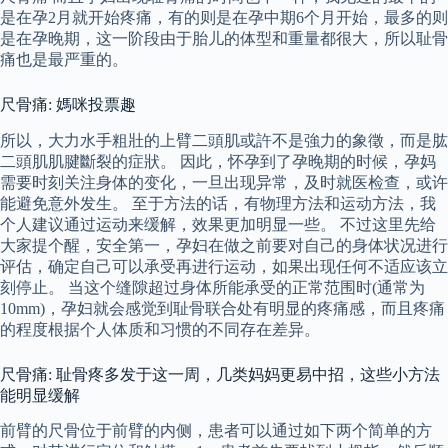
是在孕2月就开始疼痛，有的则是在孕中期6个月开始，最多的则
是在孕晚期，这一阶段由于胎儿的体型和重量都很大，所以耻骨
痛也是最严重的。
尺骨痛: 媽咪投票趣
所以，大力水手粗壯的上臂二頭肌或許不是強力的象徵，而是肱
二頭肌肌腱斷裂的症狀。 因此，怀孕到了孕晚期的时候，孕妈
需要时刻关注身体的变化，一旦出现异常，及时就医检查，或许
能避免意外发生。 至于方法的话，有物理方法和运动方法，我
个人建议通过运动来缓解，效果更加明显一些。 不过这里先给
大家提个醒，安全第一，孕妇在做之前要对自己的身体状况进行
评估，确定自己可以承受再进行运动，如果出现任何不适应该立
刻停止。 当这个缝隙超过身体所能承受的正常范围时(通常为
10mm)，孕妇就会感觉到耻骨联合处有明显的疼痛感，而且疼痛
的程度根据个人体质和习惯的不同存在差异。
尺骨痛: 耻骨疼多发于这一周，几类妈妈更易中招，这些小方法
能明显缓解
前臂的尺骨位于前臂的内侧，患者可以通过如下两个简单的方