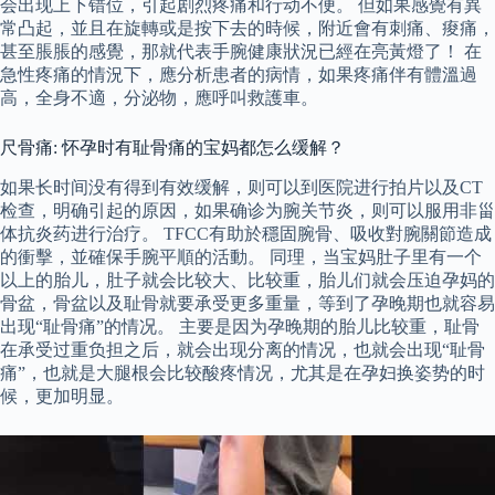
会出现上下错位，引起剧烈疼痛和行动不便。 但如果感覺有異
常凸起，並且在旋轉或是按下去的時候，附近會有刺痛、痠痛，
甚至脹脹的感覺，那就代表手腕健康狀況已經在亮黃燈了！ 在
急性疼痛的情況下，應分析患者的病情，如果疼痛伴有體溫過
高，全身不適，分泌物，應呼叫救護車。
尺骨痛: 怀孕时有耻骨痛的宝妈都怎么缓解？
如果长时间没有得到有效缓解，则可以到医院进行拍片以及CT
检查，明确引起的原因，如果确诊为腕关节炎，则可以服用非甾
体抗炎药进行治疗。 TFCC有助於穩固腕骨、吸收對腕關節造成
的衝擊，並確保手腕平順的活動。 同理，当宝妈肚子里有一个
以上的胎儿，肚子就会比较大、比较重，胎儿们就会压迫孕妈的
骨盆，骨盆以及耻骨就要承受更多重量，等到了孕晚期也就容易
出现“耻骨痛”的情况。 主要是因为孕晚期的胎儿比较重，耻骨
在承受过重负担之后，就会出现分离的情况，也就会出现“耻骨
痛”，也就是大腿根会比较酸疼情况，尤其是在孕妇换姿势的时
候，更加明显。