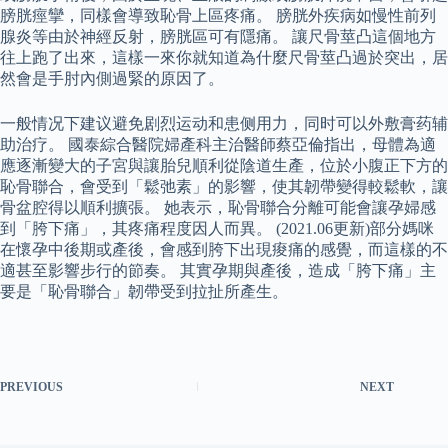
膀胱痙攣，同樣會導致恥骨上區疼痛。 膀胱外疾病如慢性前列
腺炎等由於神經反射，膀胱區可有隱痛。 讓尺骨莖凸這個地方
往上跑了出來，這樣一來你就知道為什麼尺骨莖凸過於突出，居
然會是手肘內側過緊的原因了。
一般情况下建议避免剧烈运动和患侧用力，同时可以外敷膏药辅
助治疗。 國泰綜合醫院婦產科主治醫師蔡亞倫指出，母體為適
應逐漸變大的子宮與讓胎兒順利從陰道生產，位於小腹正下方的
恥骨聯合，會受到「鬆弛素」的影響，使其韌帶變得較鬆軟，讓
骨盆腔得以順利擴張。 她表示，恥骨聯合分離可能會讓孕婦感
到「胯下痛」，其疼痛程度因人而異。 (2021.06更新)部分媽咪
在懷孕中後期或產後，會感到胯下出現痠痛的感覺，而這樣的不
適甚至影響步行的節奏。 其實孕期與產後，造成「胯下痛」主
要是「恥骨聯合」韌帶受到拉扯所產生。
PREVIOUS
NEXT