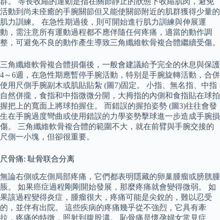
群。 等長收縮的運動是指在關節靜止的狀態下收縮肌肉，避免
活動到尚未痊癒的手腕關節但又能使關節附近的肌群獲得少量的
肌力訓練。 在急性期過後，則可開始進行肌力訓練與伸展運
動，需注意所有運動過程都不應伴隨任何疼痛，適當的動作調
整，可避免不良的動作產生導致三角纖維軟骨複合體繼續受傷。
三角纖維軟骨複合體損傷後，一般會建議給予完全的休息與保護
4～6週，在急性期應暫停手腕活動，特别是手腕旋轉活動，合併
使用尺側手腕副木或肌貼貼紮 (圖7)固定。 小指、無名指、中指
自然併攏，食指和中指微微分開，大拇指的內側和食指貼在球拍
握把上的寬面上將球拍握住。 而錯誤的握拍姿勢 (圖3)往往會發
生在手腕過度彎曲或使用錯誤的力學姿勢擊球進一步造成手腕損
傷。 三角纖維軟骨複合體的範圍不大，就在前臂與手腕交接的
尺側一小塊，但卻很重要。
尺骨痛: 耻骨联合分离
無論右側或左側局部疼痛，它們都表明隱藏的卵巢腫瘤或膀胱腫
脹。 如果癌症過程剛剛開始發展，那麼疼痛就會變得微弱。 如
果該過程變得炎症，腫瘤很大，疼痛可能是尖銳的，難以忍受
的，並伴有出院。 這些疾病的疼痛幾乎從不強烈，它具有牽
拉，疼痛的特徵，照射到腹股溝。 恥骨痛是懷孕婦女常見症