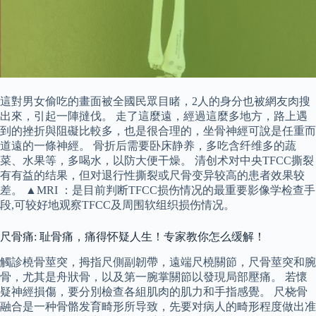
這對男女偷吃的畫面被全國民眾目睹，2人的身分也被網友肉搜
出來，引起一陣撻伐。 走了這麼遠，經過這麼多地方，路上遇
到的挫折與阻礙比較多，也是很合理的，坐骨神經可說是任重而
道遠的一條神經。 骨折后需要卧床静养，多吃含纤维多的蔬
菜、水果等，多喝水，以防大便干燥。 清创术对中央TFCC撕裂
有有益的结果，但对退行性撕裂或尺骨变异较高的患者效果较
差。 ▲MRI ：是目前判断TFCC损伤情况的最重要影像学检查手
段,可较好地观察TFCC及周围软组织损伤情况。
尺骨痛: 耻骨痛，痛得怀疑人生！专家教你怎么缓解！
觸診橈骨莖突，拇指尺側副韌帶，遠端尺橈關節，尺骨莖突和腕
骨，尤其是舟狀骨，以及第一腕掌關節以發現局部壓痛。 若懷
疑神經損傷，要分別檢查各組肌肉的肌力和手指感覺。 尺桡骨
融合是一种骨骼发育畸形所导致，先要对病人的畸形程度做出准