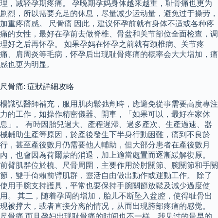
理，减轻孕期疼痛。 孕晚期孕妈身体越来越重，耻骨痛也更为
剧烈，所以需要充足的休息，尽量减少运动量，避免过于操劳，
加重疼痛感。 尺骨痛 因此，建议怀孕前就有身体不适或各种疼
痛的女性，最好在孕前去做脊椎、骨盆和关节部位全面检查，调
理好之后再怀孕。 如果孕妈在怀孕之前就有颈椎病、关节疼
痛、肩周炎等毛病，怀孕后出现耻骨疼痛的概率会大大增加，痛
感也更为明显。
尺骨痛: 症狀詳細攻略
楊識弘醫師補充，服用肌肉鬆弛劑時，應避免從事需要高度專注
力的工作，如操作精密儀器、開車，「如果可以，最好在家休
息」。 有時因胎兒過大、產程遲滯、過多產次、生產過速、器
械輔助生產等原因，於產後發生下半身行動困難，痛到不良於
行，甚至產後數月仍需要他人輔助，但大部分患者在產後數月
內，也會因為荷爾蒙的消退，加上適當處置而逐漸緩解復原。
前臂肌群位於橈、尺骨周圍，主要作用於肘關節、腕關節和手關
節，雙手倚賴前臂肌群，靈活自由做出動作或運動工作。 除了
使用手腕支持護具，平常也要保持手腕關節放鬆及減少過度使
用。 其二，随着孕周的增加，胎儿不断坠入盆腔，使得耻骨出
现被撑大，或者直接分离的情况，从而出现胯部疼痛的感觉。
尺骨痛 而且孕妇出现耻骨痛的时间也不一样，我见过的最早的