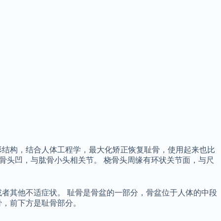
形结构，结合人体工程学，最大化矫正恢复耻骨，使用起来也比
的桡骨头凹，与肱骨小头相关节。 桡骨头周缘有环状关节面，与尺
者其他不适症状。 耻骨是骨盆的一部分，骨盆位于人体的中段
骨，前下方是耻骨部分。