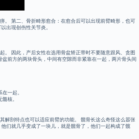
痹。 第二、骨折畸形愈合：在愈合后可以出现前臂畸形，也可
可以出现创伤性关节炎。
起。 因此，产后女性在选用骨盆矫正带时不要随意跟风、贪图
骨盆前方的两块骨头，中间有空隙而非紧靠在一起，两片骨头间
系在一起。
无髓核。
其解剖特点也可以适应前臂的功能。 髋骨长这么奇怪这么嚣张
，他们就几乎变成了一块儿，就是髋骨了，他们一起构成了髋