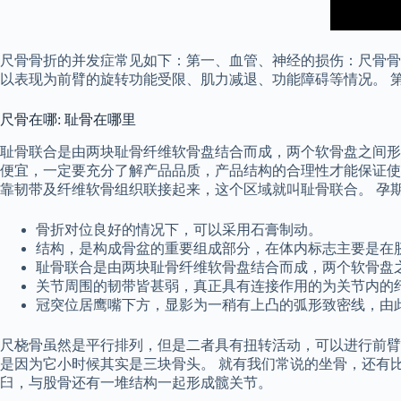
尺骨骨折的并发症常见如下：第一、血管、神经的损伤：尺骨骨
以表现为前臂的旋转功能受限、肌力减退、功能障碍等情况。 
尺骨在哪: 耻骨在哪里
耻骨联合是由两块耻骨纤维软骨盘结合而成，两个软骨盘之间形
便宜，一定要充分了解产品品质，产品结构的合理性才能保证使
靠韧带及纤维软骨组织联接起来，这个区域就叫耻骨联合。 孕
骨折对位良好的情况下，可以采用石膏制动。
结构，是构成骨盆的重要组成部分，在体内标志主要是在
耻骨联合是由两块耻骨纤维软骨盘结合而成，两个软骨盘
关节周围的韧带皆甚弱，真正具有连接作用的为关节内的
冠突位居鹰嘴下方，显影为一稍有上凸的弧形致密线，由
尺桡骨虽然是平行排列，但是二者具有扭转活动，可以进行前臂
是因为它小时候其实是三块骨头。 就有我们常说的坐骨，还有
臼，与股骨还有一堆结构一起形成髋关节。