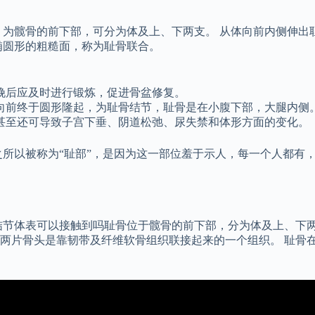
：为髋骨的前下部，可分为体及上、下两支。 从体向前内侧伸出
椭圆形的粗糙面，称为耻骨联合。
娩后应及时进行锻炼，促进骨盆修复。
向前终于圆形隆起，为耻骨结节，耻骨是在小腹下部，大腿内侧
甚至还可导致子宫下垂、阴道松弛、尿失禁和体形方面的变化。
所以被称为“耻部”，是因为这一部位羞于示人，每一个人都有，
结节体表可以接触到吗耻骨位于髋骨的前下部，分为体及上、下两
两片骨头是靠韧带及纤维软骨组织联接起来的一个组织。 耻骨