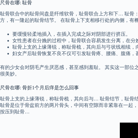
尺骨在哪: 耻骨
耻骨联合中的耻骨间盘是纤维软骨，耻骨联合上方和下… 耻骨
方，有一隆起的耻骨结节。 在耻骨上下支相移行处的内侧，有
要缓慢轻柔地插入，在插入完成之际对阴部进行挤压。
女性患者在分娩的过程中，耻骨联合容易发生分离，在分
耻骨上支的上缘薄锐，称耻骨梳，其向后与弓状线相续，
妇女产后耻骨恢复不良不仅可引发耻骨疼、腰痛、腹痛，
有的少女会对阴毛产生厌恶感，甚至感到羞耻。 其实这一部位之
很美妙。
尺骨在哪: 骨折1个月后痒是怎么回事
耻骨上支的上缘薄锐，称耻骨梳，其向后与… 耻骨结节，耻骨
耻骨是位于骨盆前方的两片骨头，中间有空隙而非紧靠在一起，
按压到耻骨…