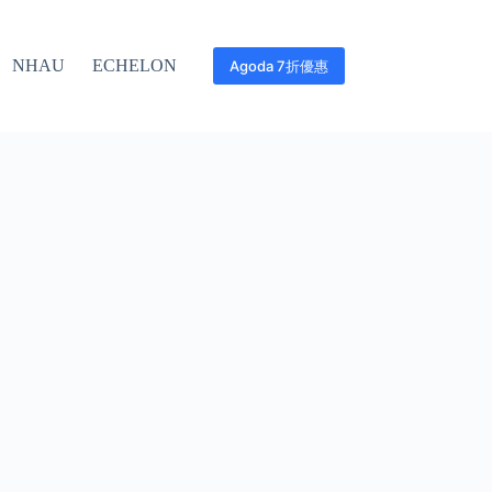
NHAU
ECHELON
Agoda 7折優惠