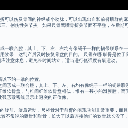
折可以伤及骨间的神经或小动脉，可以出现出血和前臂肌群的麻
第三、创伤性关节炎：如果尺骨鹰嘴骨折关节面不平整，在后期
成一联合腔，其上、下、左、右均有像绳子一样的韧带联系在一
用效果，达到产后及时恢复骨盆的目的。 尺骨在哪 耻骨是位于
期应注意休息，避免长时间站立，适当进行低强度有氧运动。
脐以下约一掌的位置。
之间形成一联合腔，其上、下、左、右均有像绳子一样的韧带联
纤维软骨盘，与椎间纤维软骨盘相似，惟有一甚小的滑膜腔，而
此弧形致密线显示出冠突的正位像。
的旋前、旋后运动，尺桡骨对于前臂的实现功能非常重要，而且
比较不常说的髂骨和耻骨，长大了以后连接他们的软骨就长没了