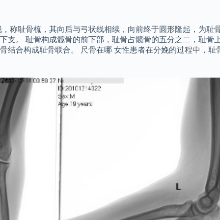
锐，称耻骨梳，其向后与弓状线相续，向前终于圆形隆起，为耻骨
下支。 耻骨构成髋骨的前下部，耻骨占髋骨的五分之二，耻骨上
骨结合构成耻骨联合。 尺骨在哪 女性患者在分娩的过程中，耻