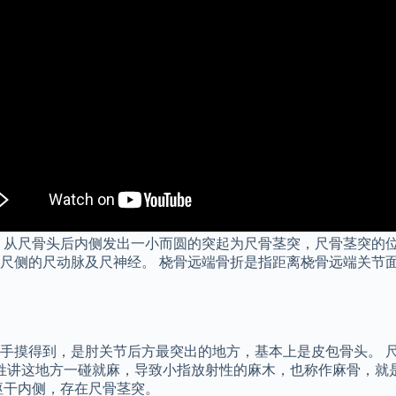
 从尺骨头后内侧发出一小而圆的突起为尺骨茎突，尺骨茎突的位
尺侧的尺动脉及尺神经。 桡骨远端骨折是指距离桡骨远端关节面
手摸得到，是肘关节后方最突出的地方，基本上是皮包骨头。 
百姓讲这地方一碰就麻，导致小指放射性的麻木，也称作麻骨，就
躯干内侧，存在尺骨茎突。