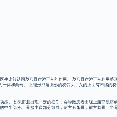
医生比较认同菱形骨盆矫正带的作用。 菱形骨盆矫正带利用菱
一，分为一体和两端。 上端形成扁圆形的桡骨头，头的上面有凹陷
功能。 如果肝脏出现一定的损伤，会导致患者出现上腹部隐痛或
的中半部分。 骨盆由多部分组成，后方有骶骨，前方髂骨、坐