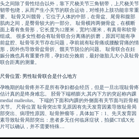
头之间除了骨性结合以外，靠下尺桡关节三角韧带，上尺桡关节
韧带包绕，从而产生小关节的联合运动，对维持上肢功能非常重
要。 耻骨又叫髋骨，它位于人体的中部，在骨盆、尾骨和腹部
肌肉之间，是臀骨较大的一部分。 耻骨横跨两侧骨盆，在横断
面上看有鱼骨形，它长度为12厘米，宽约5厘米，有真骨和软骨
组成。 很多女性都会有耻骨联合分离痛的折磨，原因可能有孕
前盆腔、耻骨等关节存在问题，孕前就有耻骨痛或腰酸背痛的情
形，因外伤导致骨盆骨折、髋关节脱位的问题。 耻骨联合在妊
娠分娩也具有重要作用，孕妇在分娩前，最好做胎儿大小及耻骨
联合距离的测量。
尺骨位置: 男性耻骨联合是什么地方
孕晚期的耻骨疼并不是所有孕妇都会经历，但是一旦出现耻骨疼
估计真的是终身难忘。 胫骨下端稍膨大,其内下方的突起称内踝
medial malleolus。 下端的下面和内踝的外侧面有关节面与距骨相
关节。 尺骨位置 耻骨突出常见原因有先天发育因素导致耻骨局
部突出、病理性原因、耻骨肿瘤等，具体如下：1、先天发育因
素导致耻骨局部突出：患者多无任何临床症状，拍摄CT或X光
片可以确认，并不需要特殊…