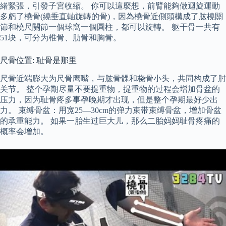
緒緊張，引發子宮收縮。 你可以這麼想，前臂能夠做迴旋運動
多虧了橈骨(繞垂直軸旋轉的骨)，因為橈骨近側頭構成了肱橈關
節和橈尺關節一個球窩一個圓柱，都可以旋轉。 躯干骨一共有
51块，可分为椎骨、肋骨和胸骨。
尺骨位置: 耻骨是那里
尺骨近端膨大为尺骨鹰嘴，与肱骨髁和桡骨小头，共同构成了肘
关节。 整个孕期尽量不要提重物，提重物的过程会增加骨盆的
压力，因为耻骨疼多事孕晚期才出现，但是整个孕期最好少出
力。 束缚骨盆：用宽25—30cm的弹力束带束缚骨盆，增加骨盆
的承重能力。 如果一胎生过巨大儿，那么二胎妈妈耻骨疼痛的
概率会增加。