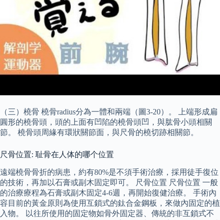
（三）橈骨 橈骨radius分為一體和兩端（圖3-20）。 上端形成扁
圓形的橈骨頭，頭的上面有凹陷的橈骨頭凹，與肱骨小頭相關
節。 橈骨頭周緣有環狀關節面，與尺骨的橈切跡相關節。
尺骨位置: 耻骨在人体的哪个位置
遠端橈骨骨折的病患，約有80%是不須手術治療，採用徒手復位
的技術，再加以石膏或副木固定即可。 尺骨位置 尺骨位置 一般
的治療療程為石膏或副木固定4-6週，再開始復健治療。 手術內
容目前的黃金原則為使用互鎖式的鈦合金鋼板，來做內固定的植
入物。 以往所使用的固定物如骨外固定器、傳統的非互鎖式不