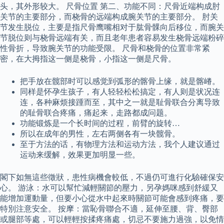
头，其外形较大。 尺骨位置 第二、功能不同：尺骨近端构成肘
关节的主要部分，而桡骨的远端构成腕关节的主要部分。 肘关
节发生脱位，主要是指尺骨鹰嘴相对于肱骨髁向后移位，而腕关
节脱位则与桡骨远端有关，而且老年患者容易发生桡骨远端粉碎
性骨折，导致腕关节的功能受限。 尺骨和桡骨的位置非常紧
密，在大拇指这一侧是桡骨，小指这一侧是尺骨。
把手放在髋部时可以感觉到弧形的髂骨上缘，就是髂嵴。
同样是怀孕生孩子，有人轻轻松松搞定，有人则是状况连
连，各种麻烦接踵而至，其中之一就是耻骨联合分离导致
的耻骨联合疼痛，痛起来，走路都成问题。
功能锻炼是一个长时间的过程，前臂的旋转…
所以在成年的男性，左右两侧各有一块髋骨。
至于方法的话，有物理方法和运动方法，我个人建议通过
运动来缓解，效果更加明显一些。
閣下如無這些徵狀，患性病機會較低，不過仍可進行化驗確保安
心。 游泳：水可以幫忙減輕關節的壓力，另孕媽咪感到舒緩又
能增加運動量，但要小心從水中起來時關節可能會感到疼痛，要
特別注意安全。 按摩：當恥骨聯合不適，延伸至腰、背、臀部
或腿部等處，可以輕輕按揉疼痛處，切忌不要施力過強，以免情