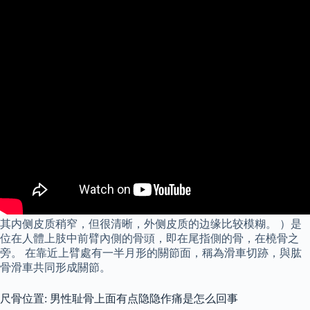
其内侧皮质稍窄，但很清晰，外侧皮质的边缘比较模糊。 ）是
位在人體上肢中前臂內側的骨頭，即在尾指側的骨，在橈骨之
旁。 在靠近上臂處有一半月形的關節面，稱為滑車切跡，與肱
骨滑車共同形成關節。
尺骨位置: 男性耻骨上面有点隐隐作痛是怎么回事