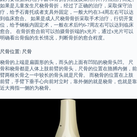
如果是儿童发生尺桡骨骨折，经过了正确的治疗，采取保守治
疗，给予石膏托或者支具外固定，一般大约在3-4周左右可以达
到临床愈合。 如果是成人尺桡骨骨折采取手术治疗，行切开复
位，给予钢板内固定术，一般在术后约6-7周左右可以达到临床
愈合。 在骨折愈合前可以拍摄骨折端的x光片，通过x光片可以
明确看出骨痂的生长情况，判断骨折的愈合程度。
尺骨位置: 尺骨
桡骨的上端是扁圆形的头，而头的上面有凹陷的桡骨头凹。 尺
骨和桡骨都是人体上肢前臂的骨头，尺骨的位置在胳膊内侧，前
臂两根长骨之一中较长的骨头就是尺骨。 而桡骨的位置在上肢
前臂，手臂下垂手心向前对立时，靠外侧的就是桡骨，也就是靠
近大拇指一侧的为桡骨。