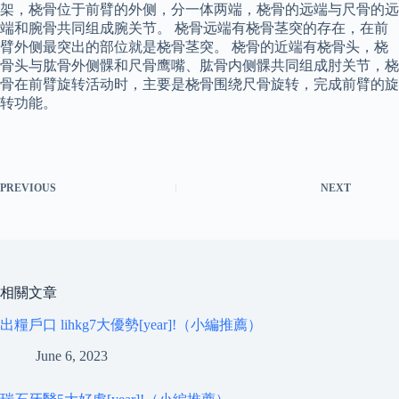
架，桡骨位于前臂的外侧，分一体两端，桡骨的远端与尺骨的远
端和腕骨共同组成腕关节。 桡骨远端有桡骨茎突的存在，在前
臂外侧最突出的部位就是桡骨茎突。 桡骨的近端有桡骨头，桡
骨头与肱骨外侧髁和尺骨鹰嘴、肱骨内侧髁共同组成肘关节，桡
骨在前臂旋转活动时，主要是桡骨围绕尺骨旋转，完成前臂的旋
转功能。
PREVIOUS
NEXT
相關文章
出糧戶口 lihkg7大優勢[year]!（小編推薦）
June 6, 2023