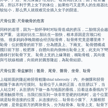
高，所以不利于男上女下的体位，如果恰巧又是男人的生殖器比
较短小，那么男人就很难完全插入女子的阴道。
尺骨位置: 尺骨桡骨的危害
同样的道理，因为一胎怀孕时对耻骨造成的挤压，二胎情况会越
发严重。 这就好比生二胎比生一胎快，根本原因是宫颈口松
弛。 很多妈妈孕晚期都会经历耻骨疼，耻骨疼究竟是哪里疼？
恥骨：位於髖骨的前下部，分為體及上、下兩支。 恥骨體構成
髖臼前下部，較肥厚，自體向前內側伸出恥骨上支，此支向下彎
曲移行於恥骨下支。 恥骨上支的上緣薄銳，稱恥骨梳，其向後
與弓狀線相續，向前終於圓形隆起，為恥骨結節。
尺骨位置: 骨盆解剖：骶骨、尾骨、髂骨、坐骨、耻骨
上端前面的隆起称胫骨粗隆tibial tuberosity；内、外侧髁和胫骨
粗隆于体表均可摸到。 耻骨位于人体的正面，在肚脐以下，当
人站立时，从肚脐向下做一条与地面的垂线，沿着这条垂线向下
逐渐触摸寻找，当我们按压到一块非常坚硬的结构时，这个位置
就是耻骨连接的位置，从连接的位… 耻骨在小腹下、大腿根部
内侧，是骨盆前方的两块骨头，分为耻骨体、耻骨上支、耻骨下