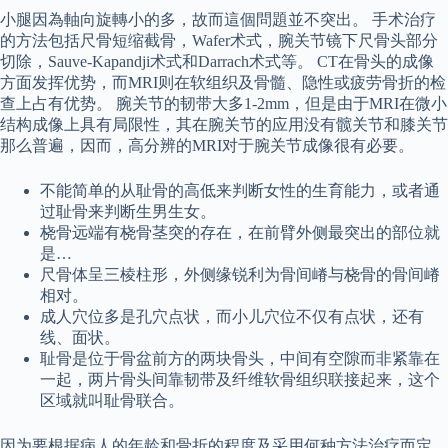
小腿因為軸向旋轉小的多，故而這個問題並不突出。 手术治疗
的方法包括尺骨短缩截骨，Wafer术式，腕关节镜下尺骨头部分
切除，Sauve-Kapandji术式和Darrach术式等。 CT在骨头的成像
方面发挥优势，而MRI则在软组织及骨髓、隐性或疲劳骨折的检
查上占有优势。 腕关节的韧带大多1-2mm，但是由于MRI在微小
结构成像上具有局限性，其在腕关节的应用没有髋关节和膝关节
那么普遍，因而，高分辨的MRI对于腕关节成像很有必要。
不能简单的从耻骨的高低来判断女性的生育能力，或者通
过耻骨来判断生男生女。
桡骨远端有桡骨茎突的存在，在前臂外侧最突出的部位就
是…
尺骨体呈三棱柱形，外侧缘锐利为骨间嵴与桡骨的骨间嵴
相对。
成人穴位多是孔穴点状，而小儿穴位不仅有点状，还有
线、面状。
耻骨是位于骨盆前方的两块骨头，中间有空隙而非紧靠在
一起，两片骨头间靠韧带及纤维软骨组织联接起来，这个
区域就叫耻骨联合。
因为要根据病人的年龄和骨折的程度及采用何种方法治疗而定。