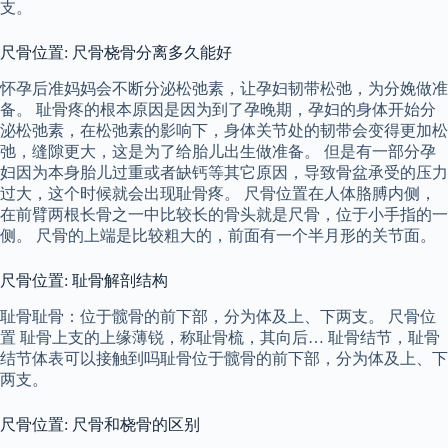
支。
尺骨位置: 尺骨桡骨分离多久能好
怀孕后准妈妈会不断分泌松弛素，让孕妇韧带松弛，为分娩做准
备。 耻骨疼的根本原因是因为到了孕晚期，孕妇的身体开始分
泌松弛素，在松弛素的影响下，身体关节处的韧带会变得更加松
弛，缝隙更大，这是为了给胎儿出生做准备。 但是有一部分孕
妇因为本身胎儿过重或者缺钙等其它原因，导致骨盆承受的压力
过大，这个时候就会出现耻骨疼。 尺骨位置在人体胳膊内侧，
在前臂两根长骨之一中比较长的骨头就是尺骨，位于小手指的一
侧。 尺骨的上端是比较粗大的，前面有一个半月形的关节面。
尺骨位置: 耻骨解剖结构
耻骨耻骨：位于髋骨的前下部，分为体及上、下两支。 尺骨位
置 耻骨上支的上缘薄锐，称耻骨梳，其向后… 耻骨结节，耻骨
结节体表可以接触到吗耻骨位于髋骨的前下部，分为体及上、下
两支。
尺骨位置: 尺骨和桡骨的区别