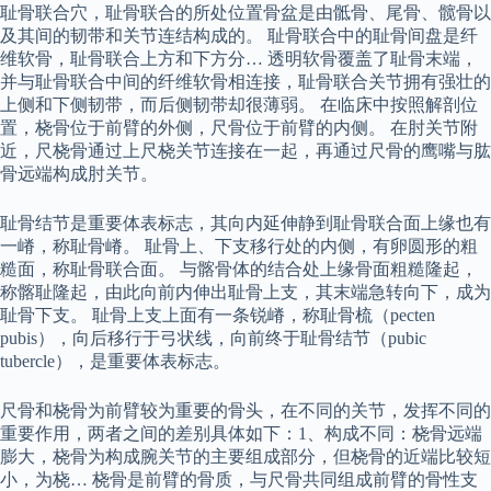
耻骨联合穴，耻骨联合的所处位置骨盆是由骶骨、尾骨、髋骨以
及其间的韧带和关节连结构成的。 耻骨联合中的耻骨间盘是纤
维软骨，耻骨联合上方和下方分… 透明软骨覆盖了耻骨末端，
并与耻骨联合中间的纤维软骨相连接，耻骨联合关节拥有强壮的
上侧和下侧韧带，而后侧韧带却很薄弱。 在临床中按照解剖位
置，桡骨位于前臂的外侧，尺骨位于前臂的内侧。 在肘关节附
近，尺桡骨通过上尺桡关节连接在一起，再通过尺骨的鹰嘴与肱
骨远端构成肘关节。
耻骨结节是重要体表标志，其向内延伸静到耻骨联合面上缘也有
一嵴，称耻骨嵴。 耻骨上、下支移行处的内侧，有卵圆形的粗
糙面，称耻骨联合面。 与髂骨体的结合处上缘骨面粗糙隆起，
称髂耻隆起，由此向前内伸出耻骨上支，其末端急转向下，成为
耻骨下支。 耻骨上支上面有一条锐嵴，称耻骨梳（pecten
pubis），向后移行于弓状线，向前终于耻骨结节（pubic
tubercle），是重要体表标志。
尺骨和桡骨为前臂较为重要的骨头，在不同的关节，发挥不同的
重要作用，两者之间的差别具体如下：1、构成不同：桡骨远端
膨大，桡骨为构成腕关节的主要组成部分，但桡骨的近端比较短
小，为桡… 桡骨是前臂的骨质，与尺骨共同组成前臂的骨性支