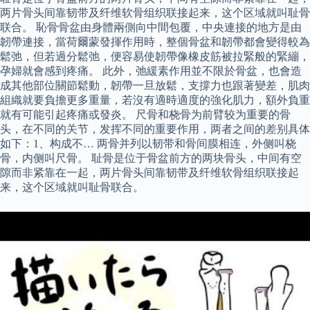
两片骨头间靠韧带及纤维软骨组织联接起来，这个区域就叫耻骨
联合。 恥骨骨盆由身體兩側向中間包覆，中央連接的地方是由
韌帶連接，當荷爾蒙發揮作用時，整個骨盆和韌帶都會變得較為
鬆弛，但若過分鬆弛，便容易使韌帶像橡皮筋被拉緊般的緊繃，
孕婦就會感到疼痛。 此外，弛緩素作用並不限於骨盆，也會造
成其他部位關節鬆動，韌帶一旦放鬆，支撐力也跟著變差，肌肉
組織就要負擔更多重量，若沒有適時適度的強化肌力，額外負重
就有可能引起疼痛或發炎。 尺骨和桡骨为前臂较为重要的骨
头，在不同的关节，发挥不同的重要作用，两者之间的差别具体
如下：1、构成不… 两骨并列以韧带和骨间膜相连，外侧叫桡
骨，内侧叫尺骨。 耻骨是位于骨盆前方的两块骨头，中间有空
隙而非紧靠在一起，两片骨头间靠韧带及纤维软骨组织联接起
来，这个区域就叫耻骨联合。