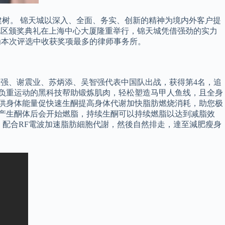
树。 锦天城以深入、全面、务实、创新的精神为境内外客户提
华东地区颁奖典礼在上海中心大厦隆重举行，锦天城凭借强劲的实力
为本次评选中收获奖项最多的律师事务所。
汤星强、谢震业、苏炳添、吴智强代表中国队出战，获得第4名，追
拟负重运动的黑科技帮助锻炼肌肉，轻松塑造马甲人鱼线，且全身
提供身体能量促快速生酮提高身体代谢加快脂肪燃烧消耗，助您极
体产生酮体后会开始燃脂，持续生酮可以持续燃脂以达到减脂效
，配合RF電波加速脂肪細胞代謝，然後自然排走，達至減肥瘦身