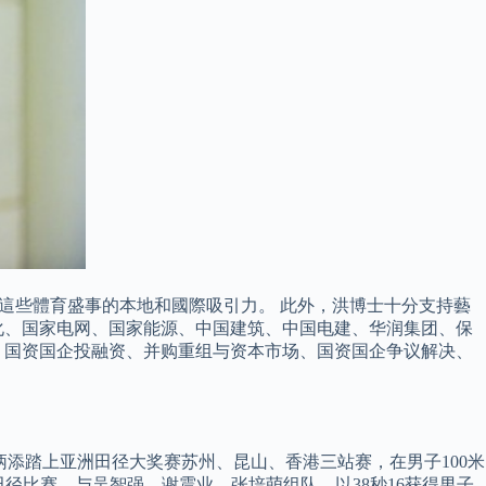
這些體育盛事的本地和國際吸引力。 此外，洪博士十分支持藝
化、国家电网、国家能源、中国建筑、中国电建、华润集团、保
、国资国企投融资、并购重组与资本市场、国资国企争议解决、
苏炳添踏上亚洲田径大奖赛苏州、昆山、香港三站赛，在男子100米
运会田径比赛，与吴智强、谢震业、张培萌组队，以38秒16获得男子