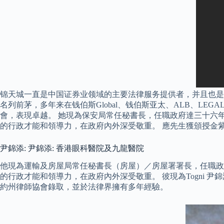
锦天城一直是中国证券业领域的主要法律服务提供者，并且也是
名列前茅，多年来在钱伯斯Global、钱伯斯亚太、ALB、LEGALBAN
會，表現卓越。 她現為保安局常任秘書長，任職政府達三十六
的行政才能和領導力，在政府內外深受敬重。 應先生獲頒授金
尹錦添: 尹錦添: 香港眼科醫院及九龍醫院
他現為運輸及房屋局常任秘書長（房屋）／房屋署署長，任職政
的行政才能和領導力，在政府內外深受敬重。 彼現為Togni 尹錦添 & 尹
約州律師協會錄取，並於法律界擁有多年經驗。