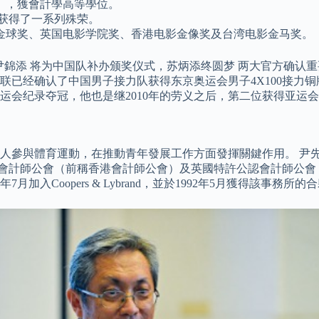
院），獲會計學高等學位。
获得了一系列殊荣。
会金球奖、英国电影学院奖、香港电影金像奖及台湾电影金马奖。
。 尹錦添 将为中国队补办颁奖仪式，苏炳添终圆梦 两大官方确
已经确认了中国男子接力队获得东京奥运会男子4X100接力铜牌
亚运会纪录夺冠，他也是继2010年的劳义之后，第二位获得亚运会
人參與體育運動，在推動青年發展工作方面發揮關鍵作用。 尹先
成為香港會計師公會（前稱香港會計師公會）及英國特許公認會計師公
入Coopers & Lybrand，並於1992年5月獲得該事務所