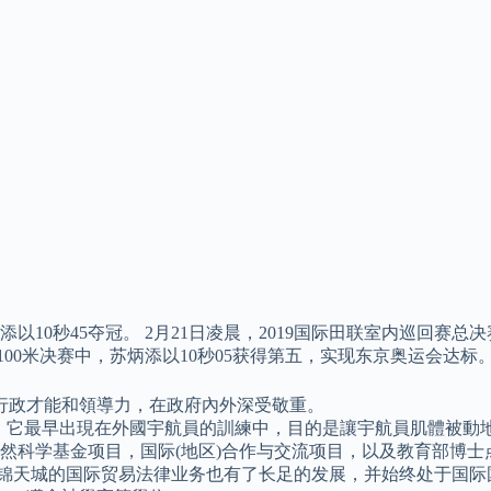
添以10秒45夺冠。 2月21日凌晨，2019国际田联室内巡回赛
100米决赛中，苏炳添以10秒05获得第五，实现东京奥运会达标
行政才能和領導力，在政府內外深受敬重。
紹，它最早出現在外國宇航員的訓練中，目的是讓宇航員肌體被動
自然科学基金项目，国际(地区)合作与交流项目，以及教育部博
，锦天城的国际贸易法律业务也有了长足的发展，并始终处于国际