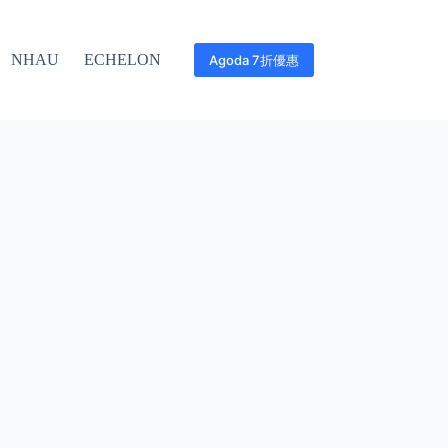
NHAU
ECHELON
Agoda 7折優惠