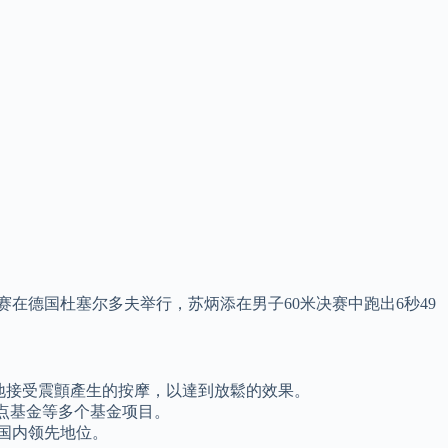
总决赛在德国杜塞尔多夫举行，苏炳添在男子60米决赛中跑出6秒49
。
地接受震顫產生的按摩，以達到放鬆的效果。
士点基金等多个基金项目。
国内领先地位。