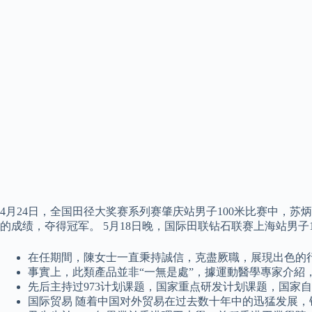
4月24日，全国田径大奖赛系列赛肇庆站男子100米比赛中，苏炳
的成绩，夺得冠军。 5月18日晚，国际田联钻石联赛上海站男子
在任期間，陳女士一直秉持誠信，克盡厥職，展現出色的
事實上，此類產品並非“一無是處”，據運動醫學專家介
先后主持过973计划课题，国家重点研发计划课题，国家
国际贸易 随着中国对外贸易在过去数十年中的迅猛发展