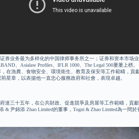
证券业务最为多样化的中国律师事务所之一；证券和资本市场业务
D、Asialaw Profiles、IFLR 1000、The Legal
年，在漁農、食物安全、環境衛生、教育及保安等工作範疇，貢獻
紫荊星章，以表揚他一直忠心服務政府和社會，表現卓越。
府達三十五年，在公共財政、促進競爭及房屋等工作範疇，貢獻
錦添 Zhao Limited的董事，Togni & Zhao Limit