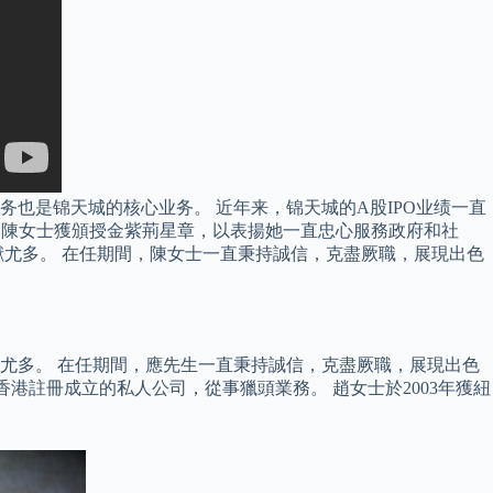
也是锦天城的核心业务。 近年来，锦天城的A股IPO业绩一直
 500屡屡上榜。 陳女士獲頒授金紫荊星章，以表揚她一直忠心服務政府和社
尤多。 在任期間，陳女士一直秉持誠信，克盡厥職，展現出色
尤多。 在任期間，應先生一直秉持誠信，克盡厥職，展現出色
ed為一間於香港註冊成立的私人公司，從事獵頭業務。 趙女士於2003年獲紐