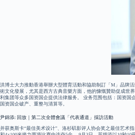
洪博士大力推動香港舉辦大型體育活動和協助制訂「M」品牌活
術文化發展，尤其是西方古典音樂方面，他的慷慨贊助促成世界
利集团等众多国资国企提供法律服务。 业务范围包括：国资国
国资国企破产、重整与清算等。
尹錦添: 回放｜第二次全體會議「代表通道」採訪活動
并获奥斯卡“最佳美术设计”、洛杉矶影评人协会奖之最佳艺术指导
和4×100米接力两项比赛中连夺5金。 9月3日，苏炳添以10秒