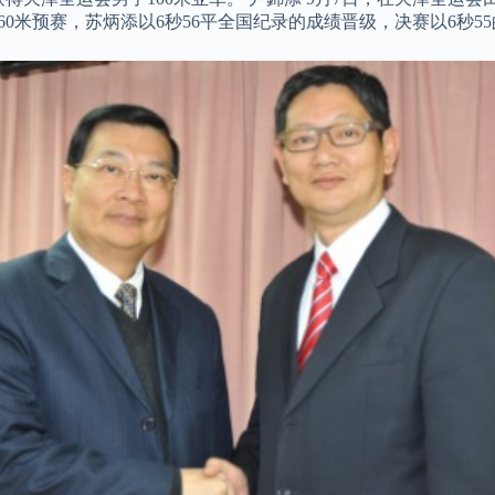
站男子60米预赛，苏炳添以6秒56平全国纪录的成绩晋级，决赛以6