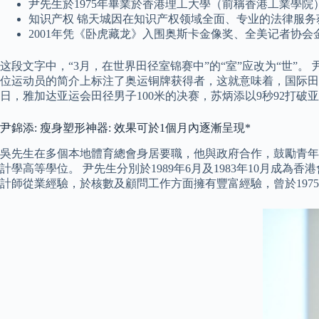
尹先生於1975年畢業於香港理工大學（前稱香港工業學
知识产权 锦天城因在知识产权领域全面、专业的法律服务
2001年凭《卧虎藏龙》入围奥斯卡金像奖、全美记者协
这段文字中，“3月，在世界田径室锦赛中”的“室”应改为“世”
位运动员的简介上标注了奥运铜牌获得者，这就意味着，国际田联
日，雅加达亚运会田径男子100米的决赛，苏炳添以9秒92打破
尹錦添: 瘦身塑形神器: 效果可於1個月內逐漸呈現*
吳先生在多個本地體育總會身居要職，他與政府合作，鼓勵青年
計學高等學位。 尹先生分別於1989年6月及1983年10月
計師從業經驗，於核數及顧問工作方面擁有豐富經驗，曾於1975年7月加