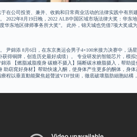
志于在公司投资、兼并、收购和日常商业活动的法律实践中有所建
2022年8月19日晚，2022 ALB中国区域市场法律大奖：
度华东地区律师事务所大奖”。 此外，锦天城也凭借7项大奖成
 尹錦添 8月6日，在东京奥运会男子4×100米接力决赛中，
递补获得铜牌，创造历史最好成绩）。 专业研发的智能芯片，模
尹錦添 【燃脂减脂瘦身 碳糖不摄入】隔断碳水糖脂摄入，帮助
瘦身 助窈窕好身材】帮助快速入酮，使身体产生更多的酮体，身
脂療程以垂直動能聚焦超聲波VDF技術，徹底破壞脂肪細胞結構