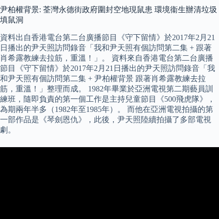
尹柏權背景: 荃灣永德街政府圍封空地現鼠患 環境衞生辦清垃圾
填鼠洞
資料出自香港電台第二台廣播節目《守下留情》於2017年2月21
日播出的尹天照訪問錄音「我和尹天照有個訪問第二集 + 跟著
肖希露教練去拉筋，重溫！」。 資料來自香港電台第二台廣播
節目《守下留情》於2017年2月21日播出的尹天照訪問錄音「我
和尹天照有個訪問第二集 + 尹柏權背景 跟著肖希露教練去拉
筋，重溫！」整理而成。 1982年畢業於亞洲電視第二期藝員訓
練班，隨即負責的第一個工作是主持兒童節目《500飛虎隊》，
為期兩年半多（1982年至1985年）。 而他在亞洲電視拍攝的第
一部作品是《琴劍恩仇》，此後，尹天照陸續拍攝了多部電視
劇。