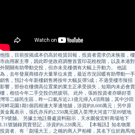
他指，目前按揭成本仍高於租賃回報，投資者需求仍未恢復，樓
市由用家主導，因此即使政府調整首置印花稅稅階，以及本港對
外開關有助帶動交投，但亦未見樓價有大幅上升動力。 他認
為，去年發展商積存大量單位未賣，最近市況回暖有助帶動一手
銷售，預計今年新樓銷售將按年大幅反彈5成；不過受樓市辣招
影響，部份在樓價高位置業的業主正承受損失，短期內未必會賣
樓，相信今年二手交投仍然疲弱。 此外，張姓投資者亦睇好荃
灣等二線民生區，昨一口氣斥近2.1億元掃入4項商舖，其中沙田
河畔花園1期1個四相連大單邊地舖，涉資約8,600萬元；另中原
黃金鳳表示，張氏亦斥約2,550萬元購入荃灣大河道77至89號地
下9號舖。 另據土地註冊處資料顯示，天水圍俊宏軒商場地下
L31號舖錄買賣登記，涉資約6,228萬元。 【本報訊】知名物業
投資者、有「劏場大王」之稱的商人尹柏權，其名下位於跑馬地