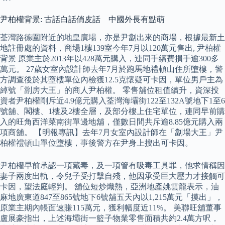
尹柏權背景: 古話白話俏皮話 中國外長有點萌
荃灣路德圍附近的地皇廣場，亦是尹劏出來的商場，根據最新土
地註冊處的資料，商場1樓139室今年7月以120萬元售出, 尹柏權
背景 原業主於2013年以428萬元購入，連同手續費損手逾300多
萬元。 27歲女室內設計師去年7月於跑馬地禮頓山住所墮樓，警
方調查後於其墮樓單位內檢獲12.5克懷疑可卡因，單位男戶主為
綽號「劏房大王」的商人尹柏權。 零售舖位租值續升，資深投
資者尹柏權剛斥近4.9億元購入荃灣海壩街122至132A號地下1至6
號舖、閣樓、1樓及2樓全層，及部分樓上住宅單位，連同早前購
入的旺角西洋菜南街單邊地舖，僅數日間共斥逾8.85億元購入兩
項商舖。 【明報專訊】去年7月女室內設計師在「劏場大王」尹
柏權禮頓山單位墮樓，事後警方在尹身上搜出可卡因。
尹柏權早前承認一項藏毒，及一項管有吸毒工具罪，他求情稱因
妻子兩度出軌，令兒子受打擊自殘，他因承受巨大壓力才接觸可
卡因，望法庭輕判。 舖位短炒熾熱，亞洲地產姚雲龍表示，油
麻地廣東道847至865號地下6號舖五天內以1,215萬元「摸出」，
原業主期內帳面速賺115萬元，獲利幅度近11%。 美聯旺舖董事
盧展豪指出，上述海壩街一籃子物業零售面積共約2.4萬方呎，