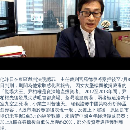
他昨日在東區裁判法院認罪，主任裁判官羅德泉將案押後至7月8
日判刑，期間為他索取感化官報告。 因女友墜樓而被揭藏毒的
「劏場大王」尹柏權是資深地產投資者。 2012至2013年間，尹
柏權先後發展尖沙咀首都廣場、荃灣地皇廣場，兩者極速淪為十
室九空之死場，小業主叫苦連天。 瑞銀證券中國策略分析師孟
磊形容，A股市場於春節後表現一般，反覆上下震盪，原因是市
場仍未掌握2至3月的經濟數據，未清楚中國今年經濟復蘇節奏；
加上A股在春節後自低位反彈約20%，部分投資者選擇獲利離
場。