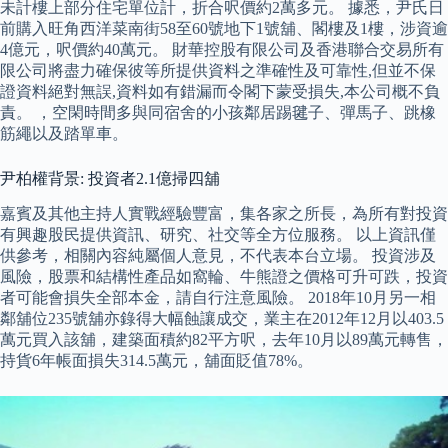
未計樓上部分住宅單位計，折合呎價約2萬多元。 據悉，尹氏日
前購入旺角西洋菜南街58至60號地下1號舖、閣樓及1樓，涉資逾
4億元，呎價約40萬元。 財華控股有限公司及香港聯合交易所有
限公司將盡力確保彼等所提供資料之準確性及可靠性,但並不保
證資料絕對無誤,資料如有錯漏而令閣下蒙受損失,本公司概不負
責。 ，空閑時間多與同宿舍的小孩鄰居踢毽子、彈馬子、跳橡
筋繩以及踏單車。
尹柏權背景: 投資者2.1億掃四舖
嘉賓及其他主持人實戰經驗豐富，集各家之所長，為所有對投資
有興趣股民提供資訊、研究、社交等全方位服務。 以上資訊僅
供參考，相關內容純屬個人意見，不代表本台立場。 投資涉及
風險，股票和結構性產品如窩輪、牛熊證之價格可升可跌，投資
者可能會損失全部本金，請自行注意風險。 2018年10月另一相
鄰舖位235號舖亦錄得大幅蝕讓成交，業主在2012年12月以403.5
萬元買入該舖，建築面積約82平方呎，去年10月以89萬元轉售，
持貨6年帳面損失314.5萬元，舖面貶值78%。