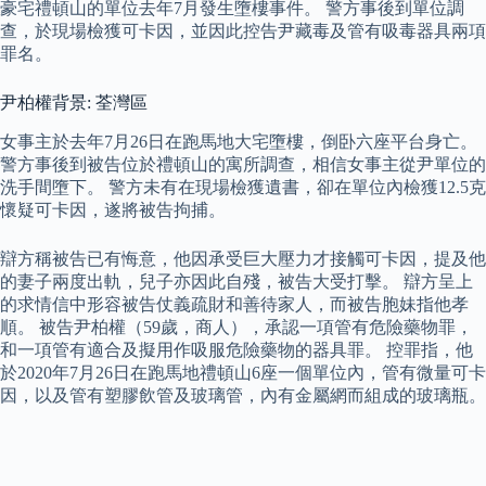
豪宅禮頓山的單位去年7月發生墮樓事件。 警方事後到單位調
查，於現場檢獲可卡因，並因此控告尹藏毒及管有吸毒器具兩項
罪名。
尹柏權背景: 荃灣區
女事主於去年7月26日在跑馬地大宅墮樓，倒卧六座平台身亡。
警方事後到被告位於禮頓山的寓所調查，相信女事主從尹單位的
洗手間墮下。 警方未有在現場檢獲遺書，卻在單位內檢獲12.5克
懷疑可卡因，遂將被告拘捕。
辯方稱被告已有悔意，他因承受巨大壓力才接觸可卡因，提及他
的妻子兩度出軌，兒子亦因此自殘，被告大受打擊。 辯方呈上
的求情信中形容被告仗義疏財和善待家人，而被告胞妹指他孝
順。 被告尹柏權（59歲，商人），承認一項管有危險藥物罪，
和一項管有適合及擬用作吸服危險藥物的器具罪。 控罪指，他
於2020年7月26日在跑馬地禮頓山6座一個單位內，管有微量可卡
因，以及管有塑膠飲管及玻璃管，內有金屬網而組成的玻璃瓶。