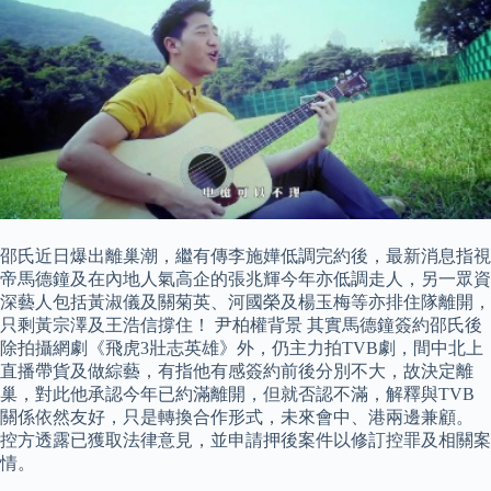
邵氏近日爆出離巢潮，繼有傳李施嬅低調完約後，最新消息指視
帝馬德鐘及在內地人氣高企的張兆輝今年亦低調走人，另一眾資
深藝人包括黃淑儀及關菊英、河國榮及楊玉梅等亦排住隊離開，
只剩黃宗澤及王浩信撐住！ 尹柏權背景 其實馬德鐘簽約邵氏後
除拍攝網劇《飛虎3壯志英雄》外，仍主力拍TVB劇，間中北上
直播帶貨及做綜藝，有指他有感簽約前後分別不大，故決定離
巢，對此他承認今年已約滿離開，但就否認不滿，解釋與TVB
關係依然友好，只是轉換合作形式，未來會中、港兩邊兼顧。
控方透露已獲取法律意見，並申請押後案件以修訂控罪及相關案
情。