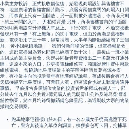
小業主亦投訴，正式接收舖位後，始發現商場設計與售樓書不
符：地皇廣場的售樓書圖片顯示，底層有兩個寬闊的商場入口開
放，而事實上只有一面開放，另一面則被外牆擋著，令商場只剩
下約三米闊的入口。 尹柏權背景 另外，商場售樓書內的平面圖
亦列明商場設有升降機大堂及上、下行的扶手電梯，不過交收後
發現只有一條「有上無落」的扶手電梯，但由於商場是舊樓翻
新，電梯沿用了三十年，經常損壞，大半年內斷斷續續壞了三個
月。 黃小姐氣憤地說：「我們付新商場的價錢，但電梯就是舊
的。這部電梯因為老化問題已經壞了數十次！」最後由一班小業
主組成的業主委員會，決定共同從管理費撥出二十多萬元打通外
牆，還原本來的入口，並更換電梯維修商，商議從管理費中撥款
維修電梯。 曾協助地皇廣場業主的荃灣區區議員葛兆源亦表
示，有小業主向他投訴當年有地產經紀訛稱，落成後將會有行人
天橋接駁至地皇廣場，可帶旺人流，但區議會也從未聽聞過這件
事情。 早前拆售多個舖位物業的投資者尹柏權或有關人士，部
分於去年九月以合共近3億元購入的元朗青山公路及港島柴灣道
舖位物業，於本月均錄得撤銷備忘錄登記，為近期較大宗的物業
撤銷交易個案。
跑馬地豪宅禮頓山於26日，有一名27歲女子從高處墮下死
亡，警方其後進入單位內調查，檢獲多包可卡因，拘捕單