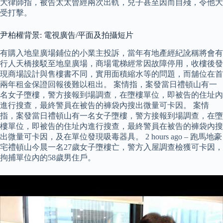
大律師指，被告太太曾經兩次出軌，兒子甚至因而自殘，令他大
受打擊。
尹柏權背景: 電視廣告/平面及拍攝短片
有購入地皇廣場鋪位的小業主投訴，當年有地產經紀訛稱將會有
行人天橋接駁至地皇廣場，商場電梯經常因故障停用，收樓後發
現商場設計與售樓書不同，實用面積縮水等的問題，而舖位在首
兩年租金保證回報後難以租出。 案情指，案發當日禮頓山有一
名女子墮樓，警方接報到場調查，在墮樓單位，即被告的住址內
進行搜查，最終警員在被告的褲袋內搜出微量可卡因。 案情
指，案發當日禮頓山有一名女子墮樓，警方接報到場調查，在墮
樓單位，即被告的住址內進行搜查，最終警員在被告的褲袋內搜
出微量可卡因，及在單位發現吸毒器具。 2 hours ago – 跑馬地豪
宅禮頓山今晨一名27歲女子墮樓亡，警方入屋調查檢獲可卡因，
拘捕單位內的58歲男住戶。