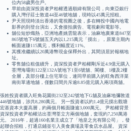
位內58歲男住戶。
早前由資深投資者尹柏權透過順緯有限公司，向東亞銀行
購入灣仔莊士敦道44至46號地舖，現時以45萬元招租。
尹天照現時淡出香港的電視圈之後，多在轉投中國內地電
影界的則登台演出，又會接拍廣告、電視劇和電影等。
舖位短炒熾熱，亞洲地產姚雲龍表示，油麻地廣東道847至
865號地下6號舖五天內以1,215萬元「摸出」，原業主期內
帳面速賺115萬元，獲利幅度近11%。
其獲准繼續以20萬港幣現金保釋外出，其間須居於報稱地
址。
零售舖位租值續升，資深投資者尹柏權剛斥近4.9億元購入
荃灣海壩街122至132A號地下1至6號舖、閣樓、1樓及2樓
全層，及部分樓上住宅單位，連同早前購入的旺角西洋菜
南街單邊地舖，僅數日間共斥逾8.85億元購入兩項商舖。
張姓投資者購入旺角花園街232至242號地下G舖及油麻地彌敦道
446號地舖，涉共8,280萬元。 另一投資者以約1.4億元摸出觀塘
宏基資本大廈高層，約兩個月帳面賺逾3,000萬元。 尹柏權背景
資深投資者尹柏權沽出荃灣荃立方兩個地舖，套現約7,250萬港
元。 2016年，超過160名業主成立了「地皇之光有限公司」，發
起聯合招租，打通店鋪並引入美食廣場及零食店水晶屋。 資深