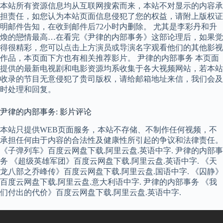
本站所有资源信息均从互联网搜索而来，本站不对显示的内容承
担责任，如您认为本站页面信息侵犯了您的权益，请附上版权证
明邮件告知，在收到邮件后72小时内删除。 尤其是李彩丹和升
煥的戀情最高…在看完《尹律的内部事务》这部论理后，如果觉
得很精彩，您可以点击上方演员或导演名字观看他们的其他影视
作品，本页面下方也有相关推荐影片。 尹律的内部事务 本页面
提供的最新电视剧和电影资源均系收集于各大视频网站，若本站
收录的节目无意侵犯了贵司版权，请给邮箱地址来信，我们会及
时处理和回复。
尹律的内部事务: 影片评论
本站只提供WEB页面服务，本站不存储、不制作任何视频，不
承担任何由于内容的合法性及健康性所引起的争议和法律责任。
《子弹列车》百度云网盘下载.阿里云盘.英语中字. 尹律的内部事
务 《超级英雄军团》百度云网盘下载.阿里云盘.英语中字. 《天
龙八部之乔峰传》百度云网盘下载.阿里云盘.国语中字. 《囚静》
百度云网盘下载.阿里云盘.意大利语中字. 尹律的内部事务 《我
们付出的代价》百度云网盘下载.阿里云盘.英语中字.