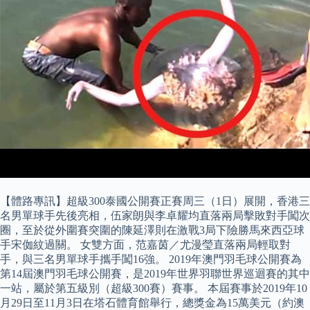
【體路專訊】超級300泰國公開賽正賽周三（1日）展開，香港三
名男單球手先後亮相，伍家朗與李卓耀均直落兩局擊敗對手闖次
圈，至於從外圍賽突圍的陳延澤則在激戰3局下險勝馬來西亞球
手宋侞紋過關。 女雙方面，范嘉茵／尤漫瑩直落兩局輕取對
手，與三名男單球手攜手闖16強。 2019年澳門羽毛球公開賽為
第14屆澳門羽毛球公開賽，是2019年世界羽聯世界巡迴賽的其中
一站，屬於第五級別（超級300賽）賽事。 本屆賽事於2019年10
月29日至11月3日在塔石體育館舉行，總獎金為15萬美元（約澳