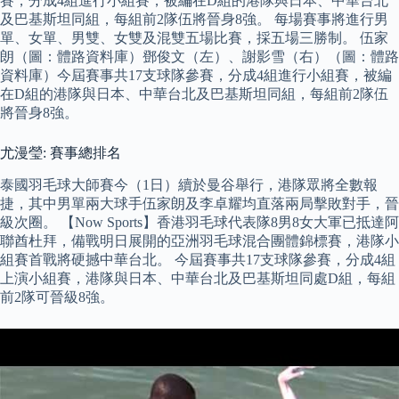
賽，分成4組進行小組賽，被編在D組的港隊與日本、中華台北
及巴基斯坦同組，每組前2隊伍將晉身8強。 每場賽事將進行男
單、女單、男雙、女雙及混雙五場比賽，採五場三勝制。 伍家
朗（圖：體路資料庫）鄧俊文（左）、謝影雪（右）（圖：體路
資料庫）今屆賽事共17支球隊參賽，分成4組進行小組賽，被編
在D組的港隊與日本、中華台北及巴基斯坦同組，每組前2隊伍
將晉身8強。
尤漫瑩: 賽事總排名
泰國羽毛球大師賽今（1日）續於曼谷舉行，港隊眾將全數報
捷，其中男單兩大球手伍家朗及李卓耀均直落兩局擊敗對手，晉
級次圈。 【Now Sports】香港羽毛球代表隊8男8女大軍已抵達阿
聯酋杜拜，備戰明日展開的亞洲羽毛球混合團體錦標賽，港隊小
組賽首戰將硬撼中華台北。 今屆賽事共17支球隊參賽，分成4組
上演小組賽，港隊與日本、中華台北及巴基斯坦同處D組，每組
前2隊可晉級8強。