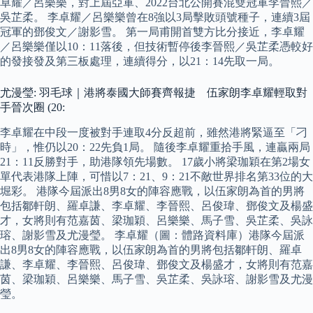
卓耀／呂樂樂，對上屆亞軍、2022台北公開賽混雙冠軍李晉熙／
吳芷柔。 李卓耀／呂樂樂曾在8強以3局擊敗頭號種子，連續3屆
冠軍的鄧俊文／謝影雪。 第一局甫開首雙方比分接近，李卓耀
／呂樂樂僅以10：11落後，但技術暫停後李晉熙／吳芷柔憑較好
的發接發及第三板處理，連續得分，以21：14先取一局。
尤漫瑩: 羽毛球｜港將泰國大師賽齊報捷 伍家朗李卓耀輕取對
手晉次圈 (20:
李卓耀在中段一度被對手連取4分反超前，雖然港將緊逼至「刁
時」，惟仍以20：22先負1局。 隨後李卓耀重拾手風，連贏兩局
21：11反勝對手，助港隊領先場數。 17歲小將梁珈穎在第2場女
單代表港隊上陣，可惜以7：21、9：21不敵世界排名第33位的大
堀彩。 港隊今屆派出8男8女的陣容應戰，以伍家朗為首的男將
包括鄒軒朗、羅卓謙、李卓耀、李晉熙、呂俊瑋、鄧俊文及楊盛
才，女將則有范嘉茵、梁珈穎、呂樂樂、馬子雪、吳芷柔、吳詠
瑢、謝影雪及尤漫瑩。 李卓耀（圖：體路資料庫）港隊今屆派
出8男8女的陣容應戰，以伍家朗為首的男將包括鄒軒朗、羅卓
謙、李卓耀、李晉熙、呂俊瑋、鄧俊文及楊盛才，女將則有范嘉
茵、梁珈穎、呂樂樂、馬子雪、吳芷柔、吳詠瑢、謝影雪及尤漫
瑩。