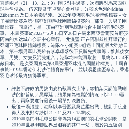
直落兩局（21：13、21：9）輕取對手過關，次圈將對馬來西亞
球手詹俊為。 伍家朗及李卓耀亦會登場，分戰以色列的Misha
Zilberman 及日本的秦野陸。 2022年亞洲羽毛球團體錦標賽－女
子團體比賽為第4屆亞洲羽毛球團體錦標賽的一部份，與男子團
體比賽一同舉行，是一項由亞洲羽毛球聯合會主辦的羽毛球賽
事。 本屆賽事於2022年2月15日至20日在馬來西亞雪蘭莪首府莎
阿南的实达城市会展中心舉行。 尤漫瑩 正在阿聯酋杜拜舉行的
亞洲羽毛球團體錦標賽，港隊在小組賽D組遇上同組最大強敵日
本，第一場男單比賽雖有李卓耀落後下反勝先拔頭籌，惟其後女
單、男雙、女隻及混雙組合，港隊均未能再取勝，最終以1：4不
敵日本。 是次亞團賽為第3屆亞洲羽球混合團體錦標賽，上屆賽
事於2019年香港伊利沙伯體育館舉行，並以湯恩佳盃命名，香港
羽毛球隊最終獲得季軍。
許勝不許敗的男拔由麥栢毅再次上陣，夥拍葉天諾迎戰喇
沙的鄒旨朗／吳厚廷，結果頗為輕鬆的情況下以21：9贏
出，兩隊要進行最後一場單打決勝負。
最後一場混雙，港隊以李晉熙及吳芷柔出戰，被對手渡邊
勇大及東野有紗以21：11及21：18擊敗。
2019年澳門羽毛球公開賽為第14屆澳門羽毛球公開賽，是
2019年世界羽聯世界巡迴賽的其中一站，屬於第五級別