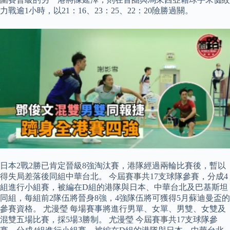
力戰逾1小時，以21：16、23：25、22：20險勝過關。
日本2戰2勝已肯定晉級8強淘汰賽，港隊經過兩輪比賽後，暫以
得失局差落後同組中華台北。 今屆賽事共17支球隊參賽，分成4
組進行小組賽，被編在D組的港隊與日本、中華台北及巴基斯坦
同組，每組前2隊伍將晉身8強，4強隊伍將可獲得5月蘇迪曼盃的
參賽資格。 尤漫瑩 每場賽事將進行男單、女單、男雙、女雙及
混雙五場比賽，採5場3勝制。 尤漫瑩 今屆賽事共17支球隊參