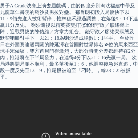
男子A Grade決賽上演去屆戲碼，由於四強分別淘汰福建中學及
九龍華仁書院的喇沙及男拔對壘。 鄒旨朗初段入局較快下以
11：9領先進入技術暫停，惟林穗禾經過調整，在落後9：13下連
贏11分反先。 喇沙隨後以精英賽雙打冠軍錢守政／廖緒榮上
陣，迎戰男拔的陳佑維／方韋力組合。 錢守政／廖緒榮狀態及
默契稍勝對手下，以21：18為喇沙追成場數1：1平手。 至於昨
日在外圍賽連過兩關的陳延澤在首圈對世界排名58位的馬來西亞
球手宋侞紋，雙方首局鬥得激烈，大部分時間分差都維持在2分
內，惟港將在下半局發力，在連得4分下以21：16先贏一局。 次
局港將開局並不順利，最多落後至1：6，他調整後急起直追，中
段一度反先至13：9，惟尾段被迫至「刁時」，輸23：25被扳
平。