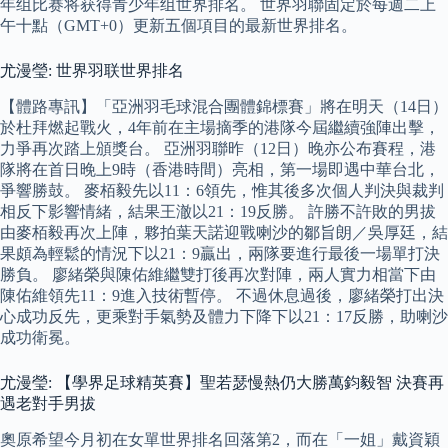
年组比赛将获得青少年组世界排名。 世界羽聯固定於每週二上
午十點（GMT+0）更新五個項目的最新世界排名。
尤漫瑩: 世界羽联世界排名
【體路專訊】「亞洲羽毛球混合團體錦標賽」將在明天（14日）
於杜拜燃起戰火，4年前在主場摘季的港隊今屆繼續強陣出擊，
力爭再次踏上頒獎台。 亞洲羽聯昨（12日）晚亦公布賽程，港
隊將在首日晚上9時（香港時間）亮相，第一場即遇中華台北，
爭響勝鼓。 麥栢毅先以11：6領先，惟其後多次個人判決與裁判
相反下影響情緒，結果王澈以21：19反勝。 許勝不許敗的男拔
由麥栢毅再次上陣，夥拍葉天諾迎戰喇沙的鄒旨朗／吳厚廷，結
果頗為輕鬆的情況下以21：9贏出，兩隊要進行最後一場單打決
勝負。 廖緒榮與陳佑維繼雙打後再次對陣，兩人實力相當下由
陳佑維領先11：9進入技術暫停。 不過休息過後，廖緒榮打出決
心成功反先，更乘對手氣勢及體力下降下以21：17反勝，助喇沙
成功衛冕。
尤漫瑩: 【學界足球精英賽】聖若瑟慢熱仍大勝萬鈞毅智 決賽再
遇老對手男拔
奧原希望今月初在女單世界排名回落第2，而在「一姐」戴資穎