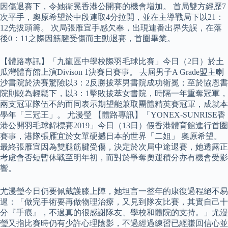
因傷退賽下，令她衛冕香港公開賽的機會增加。 首局雙方經歷7
次平手，奧原希望於中段連取4分拉開，並在主導戰局下以21：
12先拔頭籌。 次局張雁宜手感欠奉，出現連番出界失誤，在落
後0：11之際因筋腱受傷而主動退賽，首圈畢業。
【體路專訊】「九龍區中學校際羽毛球比賽」今日（2日）於土
瓜灣體育館上演Divison 1決賽日賽事。 去屆男子A Grade盟主喇
沙書院於決賽驚險以3：2反勝拔萃男書院成功衛冕；至於協恩書
院則較為輕鬆下，以3：1擊敗拔萃女書院，時隔一年重奪冠軍，
兩支冠軍隊伍不約而同表示期望能兼取團體精英賽冠軍，成就本
學年「三冠王」。 尤漫瑩 【體路專訊】「YONEX-SUNRISE香
港公開羽毛球錦標賽2019」今日（13日）假香港體育館進行首圈
賽事，港隊張雁宜於女單硬撼日本的世界「二姐」 奧原希望。
最終張雁宜因為雙腿筋腱受傷，決定於次局中途退賽，她透露正
考慮會否短暫休戰至明年初，而對於爭奪奧運積分亦有機會受影
響。
尤漫瑩今日仍要佩戴護膝上陣，她坦言一整年的康復過程絕不易
過：「做完手術要再做物理治療，又見到隊友比賽，其實自己十
分『手痕』，不過真的很感謝隊友、學校和體院的支持。」尤漫
瑩又指比賽時仍有少許心理陰影，不過經過練習已經賺回信心並