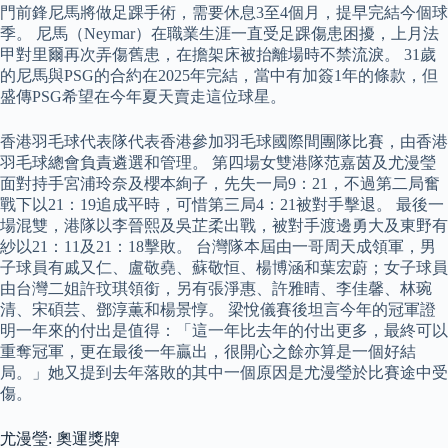
門前鋒尼馬將做足踝手術，需要休息3至4個月，提早完結今個球
季。 尼馬（Neymar）在職業生涯一直受足踝傷患困擾，上月法
甲對里爾再次弄傷舊患，在擔架床被抬離場時不禁流淚。 31歲
的尼馬與PSG的合約在2025年完結，當中有加簽1年的條款，但
盛傳PSG希望在今年夏天賣走這位球星。
香港羽毛球代表隊代表香港參加羽毛球國際間團隊比賽，由香港
羽毛球總會負責遴選和管理。 第四場女雙港隊范嘉茵及尤漫瑩
面對持手宮浦玲奈及櫻本絢子，先失一局9：21，不過第二局奮
戰下以21：19追成平時，可惜第三局4：21被對手擊退。 最後一
場混雙，港隊以李晉熙及吳芷柔出戰，被對手渡邊勇大及東野有
紗以21：11及21：18擊敗。 台灣隊本屆由一哥周天成領軍，男
子球員有戚又仁、盧敬堯、蘇敬恒、楊博涵和葉宏蔚；女子球員
由台灣二姐許玟琪領銜，另有張淨惠、許雅晴、李佳馨、林琬
清、宋碩芸、鄧淳薫和楊景惇。 梁悅儀賽後坦言今年的冠軍證
明一年來的付出是值得：「這一年比去年的付出更多，最終可以
重奪冠軍，更在最後一年贏出，很開心之餘亦算是一個好結
局。」她又提到去年落敗的其中一個原因是尤漫瑩於比賽途中受
傷。
尤漫瑩: 奧運獎牌