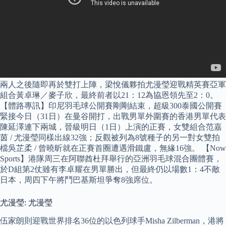
兩人之後隨即再於雙打上陣，梁悅儀夥拍尤漫瑩迎戰精英賽亞軍
組合黃卓琳／麥子欣，最終前者以21：12為協恩領先至2：0。
【體路專訊】印尼羽毛球公開賽剛剛結束，超級300泰國公開賽
緊接今日（31日）在曼谷開打，出戰男單外圍賽的香港男單代表
陳延澤連下兩城，晉級明日（1日）上演的正賽，女雙組合范嘉
茵 / 尤漫瑩同樣出線32強；反觀被列為8號種子的另一對女雙拍
檔吳芷柔 / 曾曉昕就在正賽首圈遭遇滑鐵盧，無緣16強。 【Now
Sports】港隊周三在阿聯酋杜拜舉行的亞洲羽毛球混合團體賽，
於D組第2仗雖有李卓耀在男單勝出，但最終仍以場數1：4不敵
日本，周四下午將鬥巴基斯坦爭奪8強席位。
尤漫瑩: 尤漫瑩
伍家朗則迎戰世界排名36位的以色列球手Misha Zilberman，港將