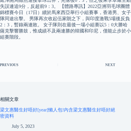
延澤開局雖然連接擊球出界，先落後0：3，但之後乘李卓耀主動
失誤連追9分，反超前9：3。 【體路專訊】2022亞洲羽毛球團體
錦標賽今日（17日）續於馬來西亞舉行小組賽事，香港男、女子
隊同途出擊。 男隊再次收起伍家朗之下，與印度激戰5場後反負
2：3，暫錄兩連敗。 女子隊則在最後一場小組賽以5：0大勝哈
薩克擊響勝鼓，惟成績不及兩連勝的韓國和印尼，僅能止步於小
組賽階段。
PREVIOUS
NEXT
相關文章
梁文惠醫生好唔好[year]懶人包!內含梁文惠醫生好唔好絕
密資料
July 5, 2023