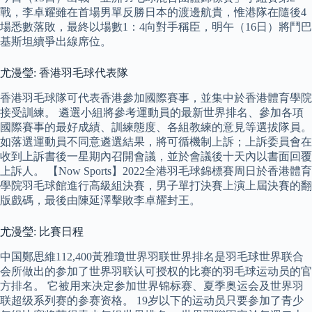
戰，李卓耀雖在首場男單反勝日本的渡邊航貴，惟港隊在隨後4
場悉數落敗，最終以場數1：4向對手稱臣，明午（16日）將鬥巴
基斯坦續爭出線席位。
尤漫瑩: 香港羽毛球代表隊
香港羽毛球隊可代表香港參加國際賽事，並集中於香港體育學院
接受訓練。 遴選小組將參考運動員的最新世界排名、參加各項
國際賽事的最好成績、訓練態度、各組教練的意見等選拔隊員。
如落選運動員不同意遴選結果，將可循機制上訴；上訴委員會在
收到上訴書後一星期內召開會議，並於會議後十天內以書面回覆
上訴人。 【Now Sports】2022全港羽毛球錦標賽周日於香港體育
學院羽毛球館進行高級組決賽，男子單打決賽上演上屆決賽的翻
版戲碼，最後由陳延澤擊敗李卓耀封王。
尤漫瑩: 比賽日程
中国鄭思維112,400黃雅瓊世界羽联世界排名是羽毛球世界联合
会所做出的参加了世界羽联认可授权的比赛的羽毛球运动员的官
方排名。 它被用来决定参加世界锦标赛、夏季奥运会及世界羽
联超级系列赛的参赛资格。 19岁以下的运动员只要参加了青少