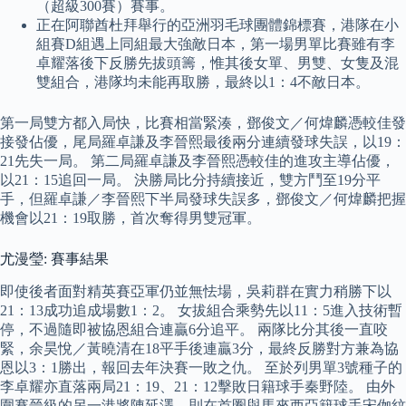
（超級300賽）賽事。
正在阿聯酋杜拜舉行的亞洲羽毛球團體錦標賽，港隊在小
組賽D組遇上同組最大強敵日本，第一場男單比賽雖有李
卓耀落後下反勝先拔頭籌，惟其後女單、男雙、女隻及混
雙組合，港隊均未能再取勝，最終以1：4不敵日本。
第一局雙方都入局快，比賽相當緊湊，鄧俊文／何煒麟憑較佳發
接發佔優，尾局羅卓謙及李晉熙最後兩分連續發球失誤，以19：
21先失一局。 第二局羅卓謙及李晉熙憑較佳的進攻主導佔優，
以21：15追回一局。 決勝局比分持續接近，雙方鬥至19分平
手，但羅卓謙／李晉熙下半局發球失誤多，鄧俊文／何煒麟把握
機會以21：19取勝，首次奪得男雙冠軍。
尤漫瑩: 賽事結果
即使後者面對精英賽亞軍仍並無怯場，吳莉群在實力稍勝下以
21：13成功追成場數1：2。 女拔組合乘勢先以11：5進入技術暫
停，不過隨即被協恩組合連贏6分追平。 兩隊比分其後一直咬
緊，余昊悅／黃曉清在18平手後連贏3分，最終反勝對方兼為協
恩以3：1勝出，報回去年決賽一敗之仇。 至於列男單3號種子的
李卓耀亦直落兩局21：19、21：12擊敗日籍球手秦野陸。 由外
圍賽晉級的另一港將陳延澤，則在首圈與馬來西亞籍球手宋侞紋