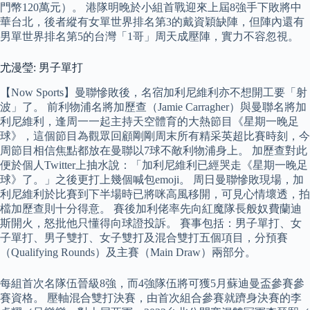
門幣120萬元）。 港隊明晚於小組首戰迎來上屆8強手下敗將中
華台北，後者縱有女單世界排名第3的戴資穎缺陣，但陣內還有
男單世界排名第5的台灣「1哥」周天成壓陣，實力不容忽視。
尤漫瑩: 男子單打
【Now Sports】曼聯慘敗後，名宿加利尼維利亦不想開工要「射
波」了。 前利物浦名將加歷查（Jamie Carragher）與曼聯名將加
利尼維利，逢周一一起主持天空體育的大熱節目《星期一晚足
球》，這個節目為觀眾回顧剛剛周末所有精采英超比賽時刻，今
周節目相信焦點都放在曼聯以7球不敵利物浦身上。 加歷查對此
便於個人Twitter上抽水說：「加利尼維利已經哭走《星期一晚足
球》了。」之後更打上幾個喊包emoji。 周日曼聯慘敗現場，加
利尼維利於比賽到下半場時已將咪高風移開，可見心情壞透，拍
檔加歷查則十分得意。 賽後加利佬率先向紅魔隊長般奴費蘭迪
斯開火，怒批他只懂得向球證投訴。 賽事包括：男子單打、女
子單打、男子雙打、女子雙打及混合雙打五個項目，分預賽
（Qualifying Rounds）及主賽（Main Draw）兩部分。
每組首次名隊伍晉級8強，而4強隊伍將可獲5月蘇迪曼盃參賽參
賽資格。 壓軸混合雙打決賽，由首次組合參賽就躋身決賽的李