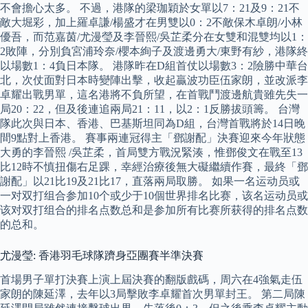
不會擔心太多。 不過，港隊的梁珈穎於女單以7：21及9：21不
敵大堀彩，加上羅卓謙/楊盛才在男雙以0：2不敵保木卓朗/小林
優吾，而范嘉茵/尤漫瑩及李晉熙/吳芷柔分在女雙和混雙均以1：
2敗陣，分別負宮浦玲奈/櫻本絢子及渡邊勇大/東野有紗，港隊終
以場數1：4負日本隊。 港隊昨在D組首仗以場數3：2險勝中華台
北，次仗面對日本時變陣出擊，收起贏波功臣伍家朗，並改派李
卓耀出戰男單，這名港將不負所望，在首戰鬥渡邊航貴雖先失一
局20：22，但及後連追兩局21：11，以2：1反勝拔頭籌。 台灣
隊此次與日本、香港、巴基斯坦同為D組，台灣首戰將於14日晚
間9點對上香港。 賽事兩連冠得主「鄧謝配」決賽迎來今年狀態
大勇的李晉熙 /吳芷柔，首局雙方戰況緊湊，惟鄧俊文在戰至13
比12時不慎扭傷右足踝，幸經治療後無大礙繼續作賽，最終「鄧
謝配」以21比19及21比17，直落兩局取勝。 如果一名运动员或
一对双打组合参加10个或少于10個世界排名比赛，该名运动员或
该对双打组合的排名点数总和是参加所有比赛所获得的排名点数
的总和。
尤漫瑩: 香港羽毛球隊躋身亞團賽半準決賽
首場男子單打決賽上演上屆決賽的翻版戲碼，周六在4強氣走伍
家朗的陳延澤，去年以3局擊敗李卓耀首次男單封王。 第二局陳