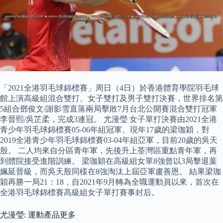
「2021全港羽毛球錦標賽」周日（4日）於香港體育學院羽毛球
館上演高級組混合雙打、女子雙打及男子雙打決賽，世界排名第
5組合鄧俊文/謝影雪直落兩局擊敗7月台北公開賽混合雙打冠軍
李晉熙/吳芷柔，完成3連冠。 尤漫瑩 女子單打決賽由2021全港
青少年羽毛球錦標賽05-06年組冠軍、現年17歲的梁珈穎，對
2019全港青少年羽毛球錦標賽03-04年組亞軍，目前20歲的吳天
殷。 二人均來自分區青年軍，先後升上荃灣區重點青年軍，再
到體院接受進階訓練。 梁珈穎在高級組女單8強曾以3局擊退葉
姵延晉級，而吳天殷同樣在8強淘汰上屆亞軍盧善恩。 結果梁珈
穎再勝一局21：18，自2021年9月轉為全職運動員以來，首次在
全港羽毛球錦標賽高級組女子單打賽事封后。
尤漫瑩: 運動產品更多