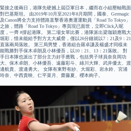
緊接之後兩日，港隊先硬撼上屆亞軍日本，繼而在小組壓軸戰面
對巴基斯坦。 由2019年10月至2021年8月期間，國泰、Germagic
及Canon將全力支持體路直擊香港奧運運動員「Road To Tokyo」
之旅，體路「Road To Tokyo」專頁現已面世，立即Click入呢
度，一齊 #撐起港隊。 第二場女單比賽，港隊派出梁珈穎應戰大
堀彩，惜未能給予對方太大威脅，僅以26分鐘就以7：21及9：21
直落兩局落敗。 第三局男雙，香港組合羅卓謙及楊盛才同樣未
能戰勝對手保木卓朗及小林優吾，以10：21、13：21落敗。 對
手日本隊也派出了部分主力好手應戰，包括男子球員奈良岡功
大、保木卓朗、小林優吾、遠藤彩斗、綠川大輝、武井優太、渡
邊航貴、渡邊勇大。 女隊有東野有紗、大堀彩、岩永鈴、宮浦
玲奈、中西貴映、仁平菜月、齋藤夏、櫻本絢子。