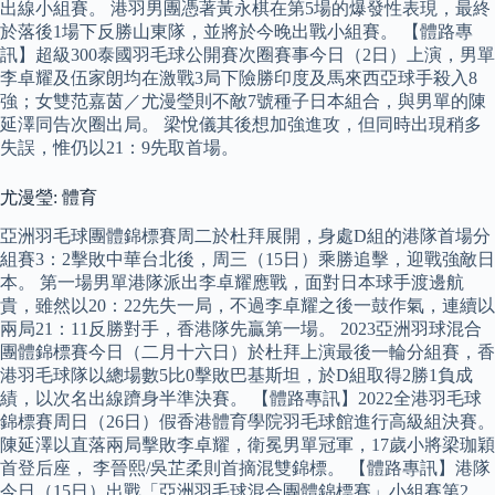
出線小組賽。 港羽男團憑著黃永棋在第5場的爆發性表現，最終
於落後1場下反勝山東隊，並將於今晚出戰小組賽。 【體路專
訊】超級300泰國羽毛球公開賽次圈賽事今日（2日）上演，男單
李卓耀及伍家朗均在激戰3局下險勝印度及馬來西亞球手殺入8
強；女雙范嘉茵／尤漫瑩則不敵7號種子日本組合，與男單的陳
延澤同告次圈出局。 梁悅儀其後想加強進攻，但同時出現稍多
失誤，惟仍以21：9先取首場。
尤漫瑩: 體育
亞洲羽毛球團體錦標賽周二於杜拜展開，身處D組的港隊首場分
組賽3：2擊敗中華台北後，周三（15日）乘勝追擊，迎戰強敵日
本。 第一場男單港隊派出李卓耀應戰，面對日本球手渡邊航
貴，雖然以20：22先失一局，不過李卓耀之後一鼓作氣，連續以
兩局21：11反勝對手，香港隊先贏第一場。 2023亞洲羽球混合
團體錦標賽今日（二月十六日）於杜拜上演最後一輪分組賽，香
港羽毛球隊以總場數5比0擊敗巴基斯坦，於D組取得2勝1負成
績，以次名出線躋身半準決賽。 【體路專訊】2022全港羽毛球
錦標賽周日（26日）假香港體育學院羽毛球館進行高級組決賽。
陳延澤以直落兩局擊敗李卓耀，衛冕男單冠軍，17歲小將梁珈穎
首登后座， 李晉熙/吳芷柔則首摘混雙錦標。 【體路專訊】港隊
今日（15日）出戰「亞洲羽毛球混合團體錦標賽」小組賽第2