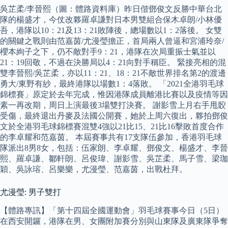
吳芷柔/李晉熙（圖：體路資料庫）昨日偕鄧俊文反勝中華台北
隊的楊盛才，今仗改夥羅卓謙對日本男雙組合保木卓朗/小林優
吾，港隊以10：21及13：21敗陣後，總場數以1：2落後。 女雙
的關鍵之戰則由范嘉茵/尤漫瑩擔正，首局兩人曾逼和宮浦玲奈/
櫻本絢子之下，仍不敵對手9：21，港隊在次局重振士氣並以
21：19回敬，不過在決勝局以4：21向對手稱臣。 緊接亮相的混
雙李晉熙/吳芷柔，亦以11：21、18：21不敵世界排名第2的渡邊
勇大/東野有紗，最終港隊以場數1：4落敗。 「2021全港羽毛球
錦標賽」原定於去年完成，惟因港隊成員離港比賽以及疫情等因
素一再改期，周日上演最後3場雙打決賽。 謝影雪上月右手甩骹
受傷，最終退出丹麥及法國公開賽，她於上周六復出，夥拍鄧俊
文於全港羽毛球錦標賽混雙4強以21比15、21比16擊敗首度合作
的李卓耀和范嘉茵。 本屆賽事共有17支隊伍參加，香港羽毛球
隊派出8男8女，包括：伍家朗、李卓耀、鄧俊文、楊盛才、李晉
熙、羅卓謙、鄒軒朗、呂俊瑋、謝影雪、吳芷柔、馬子雪、梁珈
穎、吳詠瑢、呂樂樂，尤漫瑩、范嘉茵，出戰杜拜。
尤漫瑩: 男子雙打
【體路專訊】「第十四屆全國運動會」羽毛球賽事今日（5日）
在西安開鑼，港隊在男、女團附加賽分別與山東隊及廣東隊爭奪