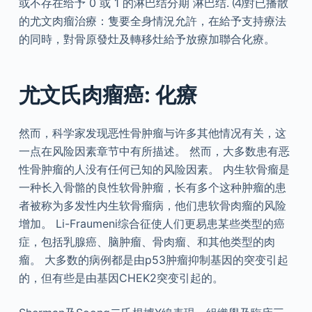
或不存在给予 0 或 1 的淋巴结分期 淋巴结. ⑷對已播散
的尤文肉瘤治療：隻要全身情況允許，在給予支持療法
的同時，對骨原發灶及轉移灶給予放療加聯合化療。
尤文氏肉瘤癌: 化療
然而，科学家发现恶性骨肿瘤与许多其他情况有关，这
一点在风险因素章节中有所描述。 然而，大多数患有恶
性骨肿瘤的人没有任何已知的风险因素。 内生软骨瘤是
一种长入骨骼的良性软骨肿瘤，长有多个这种肿瘤的患
者被称为多发性内生软骨瘤病，他们患软骨肉瘤的风险
增加。 Li-Fraumeni综合征使人们更易患某些类型的癌
症，包括乳腺癌、脑肿瘤、骨肉瘤、和其他类型的肉
瘤。 大多数的病例都是由p53肿瘤抑制基因的突变引起
的，但有些是由基因CHEK2突变引起的。