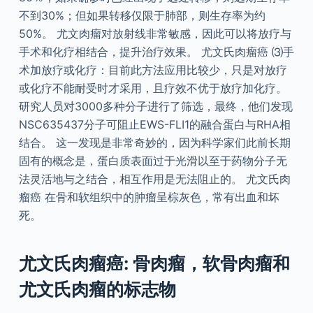
不到30%；但如果转移仅限于肺部，则生存率为约
50%。 尤文肉瘤对放射线非常敏感，因此可以将放疗与
手术和化疗相结合，提升治疗效果。 尤文氏肉瘤癌 ⑶手
术加放疗或化疗：目前此方法应用比较少，只是对放疗
或化疗不能耐受时才采用，且疗效不优于放疗加化疗。
研究人员对3000多种分子进行了筛选，最终，他们发现
NSC635437分子可阻止EWS-FLI1的融合蛋白与RHA相
结合。 这一发现是非常奇妙的，因为科学家们此前长期
固有的概念是，蛋白质表面过于光滑以至于药物分子无
法灵活地与之结合，相互作用是无法阻止的。 尤文氏肉
瘤癌 在骨和软组织中的肿瘤呈棕灰色，常有出血和坏
死。
尤文氏肉瘤癌: 骨肉瘤，软骨肉瘤和
尤文氏肉瘤的标志物