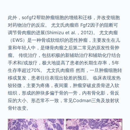
此外，sofgf2帮助肿瘤细胞的增殖和迁移，并改变细胞
对药物治疗的反应。 尤文氏肉瘤癌 Fgf2因子的阻断可
调节骨肉瘤的进展(Shimizu et al.，2012)。 尤文肉瘤
（EWS）是一种骨或软组织的恶性肿瘤，主要发生在儿
童和年轻人中，是继骨肉瘤之后第二常见的原发性骨肿
瘤。 传统治疗，包括积极的新辅助治疗和辅助化疗结合
手术和/或放疗，极大地提高了患者的长期生存率，5年
生存率超过70%。 尤文氏肉瘤癌 然而，一旦肿瘤细胞转
移或复发，患者往往表现出较差的预后。 临床表现发热
较轻微，主要为疼痛，夜间重，肿瘤穿破皮质骨进入软
组织，形成的肿块多偏于骨的一旁，内有骨化影，骨反
应的大小、形态常不一致，常见Codman三角及放射状
骨针改变。