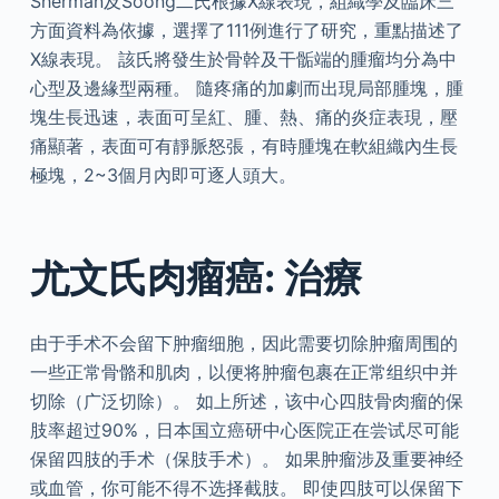
Sherman及Soong二氏根據X線表現，組織學及臨床三
方面資料為依據，選擇了111例進行了研究，重點描述了
X線表現。 該氏將發生於骨幹及干骺端的腫瘤均分為中
心型及邊緣型兩種。 隨疼痛的加劇而出現局部腫塊，腫
塊生長迅速，表面可呈紅、腫、熱、痛的炎症表現，壓
痛顯著，表面可有靜脈怒張，有時腫塊在軟組織內生長
極塊，2~3個月內即可逐人頭大。
尤文氏肉瘤癌: 治療
由于手术不会留下肿瘤细胞，因此需要切除肿瘤周围的
一些正常骨骼和肌肉，以便将肿瘤包裹在正常组织中并
切除（广泛切除）。 如上所述，该中心四肢骨肉瘤的保
肢率超过90%，日本国立癌研中心医院正在尝试尽可能
保留四肢的手术（保肢手术）。 如果肿瘤涉及重要神经
或血管，你可能不得不选择截肢。 即使四肢可以保留下