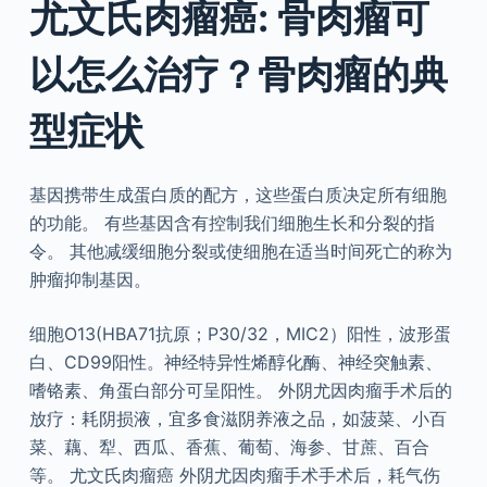
尤文氏肉瘤癌: 骨肉瘤可
以怎么治疗？骨肉瘤的典
型症状
基因携带生成蛋白质的配方，这些蛋白质决定所有细胞
的功能。 有些基因含有控制我们细胞生长和分裂的指
令。 其他减缓细胞分裂或使细胞在适当时间死亡的称为
肿瘤抑制基因。
细胞O13(HBA71抗原；P30/32，MIC2）阳性，波形蛋
白、CD99阳性。神经特异性烯醇化酶、神经突触素、
嗜铬素、角蛋白部分可呈阳性。 外阴尤因肉瘤手术后的
放疗：耗阴损液，宜多食滋阴养液之品，如菠菜、小百
菜、藕、犁、西瓜、香蕉、葡萄、海参、甘蔗、百合
等。 尤文氏肉瘤癌 外阴尤因肉瘤手术手术后，耗气伤