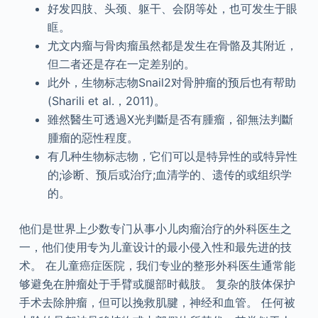
好发四肢、头颈、躯干、会阴等处，也可发生于眼
眶。
尤文内瘤与骨肉瘤虽然都是发生在骨骼及其附近，
但二者还是存在一定差别的。
此外，生物标志物Snail2对骨肿瘤的预后也有帮助
(Sharili et al.，2011)。
雖然醫生可透過X光判斷是否有腫瘤，卻無法判斷
腫瘤的惡性程度。
有几种生物标志物，它们可以是特异性的或特异性
的;诊断、预后或治疗;血清学的、遗传的或组织学
的。
他们是世界上少数专门从事小儿肉瘤治疗的外科医生之
一，他们使用专为儿童设计的最小侵入性和最先进的技
术。 在儿童癌症医院，我们专业的整形外科医生通常能
够避免在肿瘤处于手臂或腿部时截肢。 复杂的肢体保护
手术去除肿瘤，但可以挽救肌腱，神经和血管。 任何被