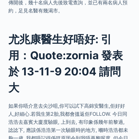
傳開後，幾十名病人先後致電查詢，並已有兩名病人預
約，足見名醫有幾渴市。
尤兆康醫生好唔好: 引
用：Quote:zornia 發表
於 13-11-9 20:04 請問
大
如果你唔介意去尖沙咀,你可以試下高錦安醫生,佢好好
人,好細心.若我生第2胎,我都會搵返佢FOLLOW. 今日同
浩浩去嘉賓大廈度驗眼, 上到去, 有印象係幾年前黎過,
諗諗下, 應該係浩浩第一次驗眼時的地方, 嗰時浩浩都未
夠一歲. 我都唔記得係咩原因令到我唔再黎呢度, 但今日