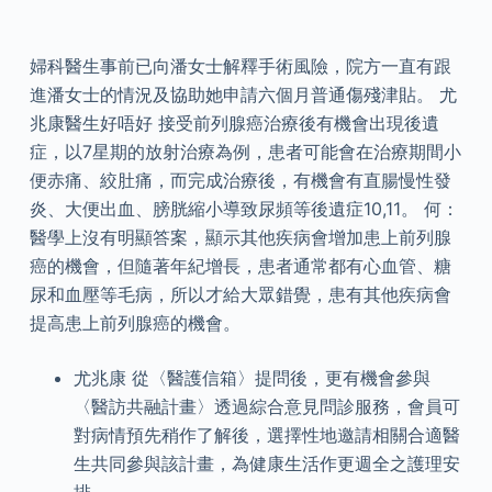
婦科醫生事前已向潘女士解釋手術風險，院方一直有跟
進潘女士的情況及協助她申請六個月普通傷殘津貼。 尤
兆康醫生好唔好 接受前列腺癌治療後有機會出現後遺
症，以7星期的放射治療為例，患者可能會在治療期間小
便赤痛、絞肚痛，而完成治療後，有機會有直腸慢性發
炎、大便出血、膀胱縮小導致尿頻等後遺症10,11。 何：
醫學上沒有明顯答案，顯示其他疾病會增加患上前列腺
癌的機會，但隨著年紀增長，患者通常都有心血管、糖
尿和血壓等毛病，所以才給大眾錯覺，患有其他疾病會
提高患上前列腺癌的機會。
尤兆康 從〈醫護信箱〉提問後，更有機會參與
〈醫訪共融計畫〉透過綜合意見問診服務，會員可
對病情預先稍作了解後，選擇性地邀請相關合適醫
生共同參與該計畫，為健康生活作更週全之護理安