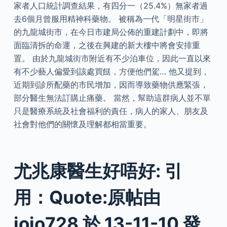
家者人口統計調查結果，有四分一（25.4%）無家者過
去6個月曾服用精神科藥物。 被稱為一代「明星街市」
的九龍城街市，在今日市建局公佈的重建計劃中，即將
面臨清拆的命運，之後在興建的新大樓中將會安排重
置。 由於九龍城街市附近有不少泊車位，因此一直以來
有不少藝人偏愛到該處買餸，方便他們駕… 他又提到，
近期到診所配藥的市民增加，因而導致藥物供應緊張，
部分醫生無法訂購止痛藥。 當然，幫助這群病人並不單
只是醫療系統及社會福利的責任，病人的家人、朋友及
社會對他們的關懷及理解都相當重要。
尤兆康醫生好唔好: 引
用：Quote:原帖由
jojo728 於 13-11-10 發