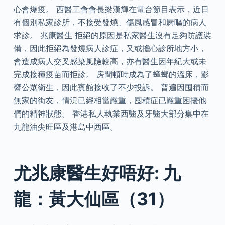
心會爆疫。 西醫工會會長梁漢輝在電台節目表示，近日
有個別私家診所，不接受發燒、傷風感冒和屙嘔的病人
求診。 兆康醫生 拒絕的原因是私家醫生沒有足夠防護裝
備，因此拒絕為發燒病人診症，又或擔心診所地方小，
會造成病人交叉感染風險較高，亦有醫生因年紀大或未
完成接種疫苗而拒診。 房間頓時成為了蟑螂的溫床，影
響公眾衛生，因此賓館接收了不少投訴。 普遍因囤積而
無家的街友，情況已經相當嚴重，囤積症已嚴重困擾他
們的精神狀態。 香港私人執業西醫及牙醫大部分集中在
九龍油尖旺區及港島中西區。
尤兆康醫生好唔好: 九
龍：黃大仙區（31）