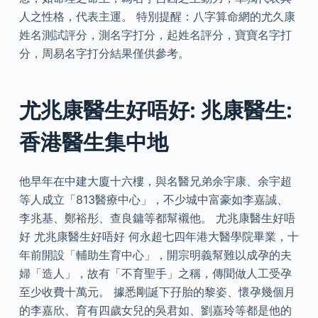
人之性格，代表主運。 特別提醒：八字算命網的尤久康
姓名測試評分，測名字打分，起姓名評分，寶寶名字打
分，周易名字打分結果僅供參考。
尤兆康醫生好唔好: 兆康醫生:
香港醫生集中地
他早年在中建大廈十六樓，與名醫兄弟余宇康、余宇超
等人成立「813醫療中心」，不少城中富豪如李嘉誠、
李兆基、鄭裕彤、查良鏞等都幫襯他。 尤兆康醫生好唔
好 尤兆康醫生好唔好 何永超七四年港大醫學院畢業，十
年前開設「輔助生育中心」，開宗明義幫難以成孕的夫
婦「造人」，故有「不育聖手」之稱，傳聞做人工受孕
至少收費十萬元。 據悉剛誕下孖胎的黎姿、懷孕幾個月
的李嘉欣、育有四歲女兒的吳君如、劉嘉玲等都是他的