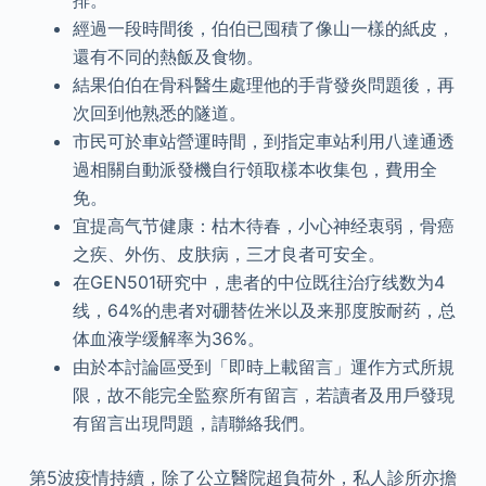
排。
經過一段時間後，伯伯已囤積了像山一樣的紙皮，
還有不同的熱飯及食物。
結果伯伯在骨科醫生處理他的手背發炎問題後，再
次回到他熟悉的隧道。
市民可於車站營運時間，到指定車站利用八達通透
過相關自動派發機自行領取樣本收集包，費用全
免。
宜提高气节健康：枯木待春，小心神经衷弱，骨癌
之疾、外伤、皮肤病，三才良者可安全。
在GEN501研究中，患者的中位既往治疗线数为4
线，64%的患者对硼替佐米以及来那度胺耐药，总
体血液学缓解率为36%。
由於本討論區受到「即時上載留言」運作方式所規
限，故不能完全監察所有留言，若讀者及用戶發現
有留言出現問題，請聯絡我們。
第5波疫情持續，除了公立醫院超負荷外，私人診所亦擔