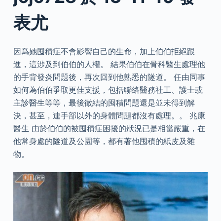
表尤
因爲她囤積症不會影響自己的生命，加上伯伯拒絕跟
進，這涉及到伯伯的人權。 結果伯伯在骨科醫生處理他
的手背發炎問題後，再次回到他熟悉的隧道。 任由同事
如何為伯伯爭取更佳支援，包括聯絡醫務社工、護士或
主診醫生等等，最後徵結的囤積問題還是並未得到解
決，甚至，連手部以外的身體問題都沒有處理。。 兆康
醫生 由於伯伯的被囤積症困擾的狀況已是相當嚴重，在
他常身處的隧道及公園等，都有著他囤積的紙皮及雜
物。