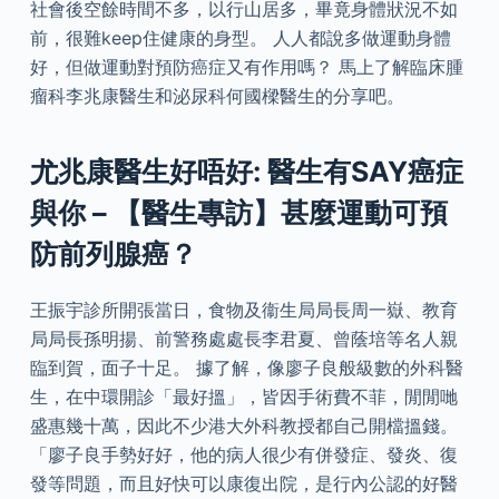
社會後空餘時間不多，以行山居多，畢竟身體狀況不如
前，很難keep住健康的身型。 人人都說多做運動身體
好，但做運動對預防癌症又有作用嗎？ 馬上了解臨床腫
瘤科李兆康醫生和泌尿科何國樑醫生的分享吧。
尤兆康醫生好唔好: 醫生有SAY癌症
與你 – 【醫生專訪】甚麼運動可預
防前列腺癌？
王振宇診所開張當日，食物及衞生局局長周一嶽、教育
局局長孫明揚、前警務處處長李君夏、曾蔭培等名人親
臨到賀，面子十足。 據了解，像廖子良般級數的外科醫
生，在中環開診「最好搵」，皆因手術費不菲，閒閒哋
盛惠幾十萬，因此不少港大外科教授都自己開檔搵錢。
「廖子良手勢好好，他的病人很少有併發症、發炎、復
發等問題，而且好快可以康復出院，是行內公認的好醫