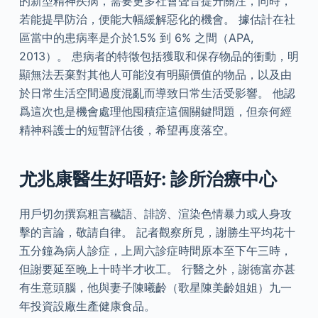
的新型精神疾病，需要更多社會聲音提升關注，同時，
若能提早防治，便能大幅緩解惡化的機會。 據估計在社
區當中的患病率是介於1.5% 到 6% 之間（APA,
2013）。 患病者的特徵包括獲取和保存物品的衝動，明
顯無法丟棄對其他人可能沒有明顯價值的物品，以及由
於日常生活空間過度混亂而導致日常生活受影響。 他認
爲這次也是機會處理他囤積症這個關鍵問題，但奈何經
精神科護士的短暫評估後，希望再度落空。
尤兆康醫生好唔好: 診所治療中心
用戶切勿撰寫粗言穢語、誹謗、渲染色情暴力或人身攻
擊的言論，敬請自律。 記者觀察所見，謝勝生平均花十
五分鐘為病人診症，上周六診症時間原本至下午三時，
但謝要延至晚上十時半才收工。 行醫之外，謝德富亦甚
有生意頭腦，他與妻子陳曦齡（歌星陳美齡姐姐）九一
年投資設廠生產健康食品。