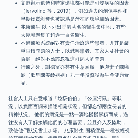
文獻顯示遺傳和特定環境都可能是引發病症的因素
（Iervolino 等，2019），例如過去的創傷事件和
早期物質剝奪也被認爲是潛在的環境風險因素。
兆康醫生 以下列出香港著名的醫生集中地，有些
大廈就聚集了超過一百名醫生。
不過醫療系統絕對有責任治療這些患者，尤其是嚴
重囤積問題的人士，以減輕患者、其家人及社會的
負擔，絕對不應該忽視這群病人的問題。
行醫之外，謝德富亦甚有生意頭腦，他與妻子陳曦
齡（歌星陳美齡姐姐）九一年投資設廠生產健康食
品。
社會人士只在意報道「垃圾伯伯」「公屋污鼠」等狀
況，以負面言詞來描述相關狀況，但卻忘卻兩位長者的
精神狀況。 他們的病況是一點一滴地慢慢累積而成，過
往沒有人了解接觸他們的心理需要，並且介入及協助，
致使他們狀況雪上加霜。 兆康醫生 囤積症是一種被輕視