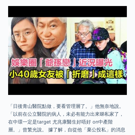
「日後青山醫院點做，要看管理層了。」他無奈地說。
「以前在公立醫院的病人，未必有能力出來睇私家了，
在中環一定是target 尤兆康醫生好唔好 on中產階
層。」曾繁光說。 據了解，自從他「棄公投私」的消息