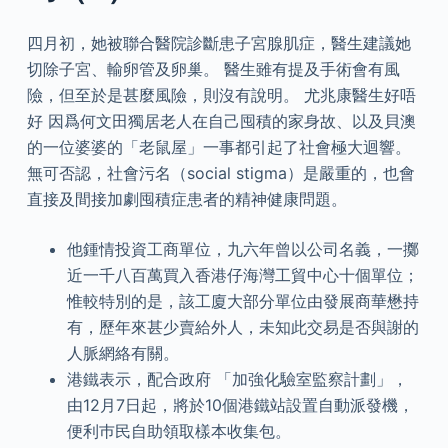
四月初，她被聯合醫院診斷患子宮腺肌症，醫生建議她
切除子宮、輸卵管及卵巢。 醫生雖有提及手術會有風
險，但至於是甚麼風險，則沒有說明。 尤兆康醫生好唔
好 因爲何文田獨居老人在自己囤積的家身故、以及貝澳
的一位婆婆的「老鼠屋」一事都引起了社會極大迴響。
無可否認，社會污名（social stigma）是嚴重的，也會
直接及間接加劇囤積症患者的精神健康問題。
他鍾情投資工商單位，九六年曾以公司名義，一擲
近一千八百萬買入香港仔海灣工貿中心十個單位；
惟較特別的是，該工廈大部分單位由發展商華懋持
有，歷年來甚少賣給外人，未知此交易是否與謝的
人脈網絡有關。
港鐵表示，配合政府 「加強化驗室監察計劃」，
由12月7日起，將於10個港鐵站設置自動派發機，
便利巿民自助領取樣本收集包。