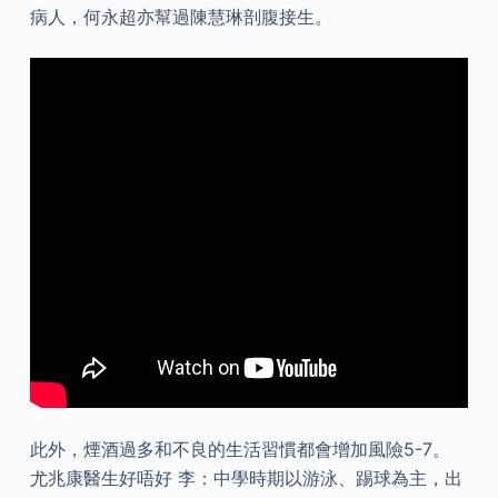
病人，何永超亦幫過陳慧琳剖腹接生。
此外，煙酒過多和不良的生活習慣都會增加風險5-7。
尤兆康醫生好唔好 李：中學時期以游泳、踢球為主，出