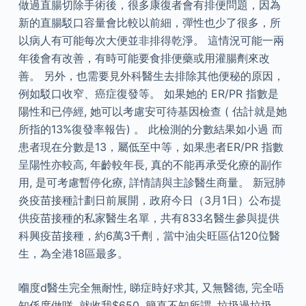
做過直腸切除手術後，很多康復者會有排便問題，因為
新的直腸駁口容量會比較以前細，彈性也少了很多，所
以病人有可能每次大便並非排得乾淨。 這情況可能一兩
年後會有改善，有時可能要食排便藥或用灌腸劑來改
善。 另外，也需要見外科醫生去排除其他便秘的原因，
例如駁口收窄、癌症復發等。 如果她的 ER/PR 指數是
陽性和已停經, 她可以考慮安可待基因檢查 ( 估計就是她
所指的13%復發率報告) 。 此檢測的分數結果如小過 而
患者現在分數是13，屬低至中等，如果患者ER/PR 指數
呈陽性亦較高, 年齡較年長, 真的不能再承受化療的副作
用, 是可考慮暫停化療, 詳情請與主診醫生商量。 新冠肺
炎疫苗接種計劃日前展開，政府今日（3月1日）公布提
供疫苗接種的私家醫生名單，共有833名醫生參與提供
科興疫苗接種，約6萬3千劑，當中油尖旺區佔120位醫
生，為全港18區最多。
嗰度d醫生完全無耐性, 睇症時好求其, 又無醫德, 完全唔
知係度做咩, 就收我$650, 簡直不知所謂, 垃圾過垃圾,