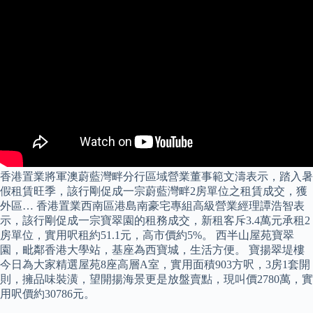
香港置業將軍澳蔚藍灣畔分行區域營業董事範文濤表示，踏入暑
假租賃旺季，該行剛促成一宗蔚藍灣畔2房單位之租賃成交，獲
外區… 香港置業西南區港島南豪宅專組高級營業經理譚浩智表
示，該行剛促成一宗寶翠園的租務成交，新租客斥3.4萬元承租2
房單位，實用呎租約51.1元，高市價約5%。 西半山屋苑寶翠
園，毗鄰香港大學站，基座為西寶城，生活方便。 寶揚翠堤樓
今日為大家精選屋苑8座高層A室，實用面積903方呎，3房1套開
則，擁品味裝潢，望開揚海景更是放盤賣點，現叫價2780萬，實
用呎價約30786元。