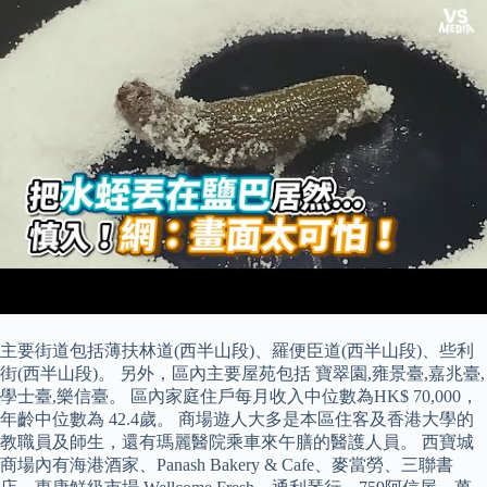
主要街道包括薄扶林道(西半山段)、羅便臣道(西半山段)、些利
街(西半山段)。 另外，區內主要屋苑包括 寶翠園,雍景臺,嘉兆臺,
學士臺,樂信臺。 區內家庭住戶每月收入中位數為HK$ 70,000，
年齡中位數為 42.4歲。 商場遊人大多是本區住客及香港大學的
教職員及師生，還有瑪麗醫院乘車來午膳的醫護人員。 西寶城
商場內有海港酒家、Panash Bakery & Cafe、麥當勞、三聯書