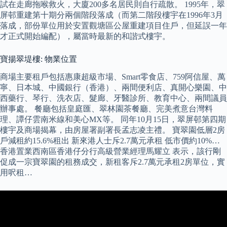
試在走廊拖喉救火，大廈200多名居民則自行疏散。 1995年，翠
屏邨重建第十期分兩個階段落成（而第二階段樓宇在1996年3月
落成，部份單位用於安置觀塘區公屋重建項目住戶，但延誤一年
才正式開始編配），屬當時最新的和諧式樓宇。
寶揚翠堤樓: 物業位置
商場主要租戶包括惠康超級市場、Smart零食店、759阿信屋、萬
寧、日本城、中國銀行（香港）、兩間便利店、真開心樂園、中
西藥行、琴行、洗衣店、髮廊、牙醫診所、教育中心、兩間議員
辦事處。 餐廳包括皇庭匯、翠林園茶餐廳、完美煮意台灣料
理、譚仔雲南米線和美心MX等。 同年10月15日，翠屏邨第四期
樓宇及商場揭幕，由房屋署副署長孟志凌主禮。 寶翠園低層2房
戶減租約15.6%租出 新來港人士斥2.7萬元承租 低市價約10%…
香港置業西南區香港仔分行高級營業經理馬耀立 表示，該行剛
促成一宗寶翠園的租務成交，新租客斥2.7萬元承租2房單位，實
用呎租…