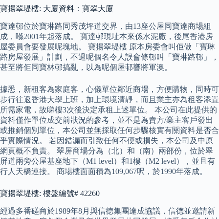
寶揚翠堤樓: 大廈資料：寶翠大廈
寶達邨位於寶琳路同秀茂坪道交界，由13座公屋同寶達商場組
成，喺2001年起落成。 寶達邨現址本來係水泥廠，後尾香港房
屋委員會要發展呢塊地。 寶揚翠堤樓 原本房委會叫佢做「寶琳
路房屋發展」計劃，不過呢個名令人誤會條邨叫「寶琳路邨」，
甚至將佢同寶林邨搞亂，以為呢個屋邨響將軍澳。
據悉，新租客為家庭客，心儀單位鄰近商場，方便購物，同時可
步行往返香港大學上班，加上環境清靜，而且業主亦為租客添置
所需家電，故睇樓3次後決定承租上述單位。 本公司在此提供的
資料僅作單位成交前狀況的參考，並不是為賣方/業主客戶發出
或推銷個別單位，本公司並無採取任何步驟核實有關資料是否合
乎實際情況。 若因錯漏而引致任何不便或損失，本公司及中原
網頁概不負責。 翠屏商場分為（北）和（南）兩部份，位於翠
屏道兩旁公屋基座地下（M1 level）和1樓（M2 level），並且有
行人天橋連接。 商場樓面面積為109,067呎，於1990年落成。
寶揚翠堤樓: 樓盤編號# 42260
經過多番磋商於1989年8月與信德集團達成協議，信德並邀請新