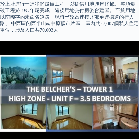
於上址進行一連串的爆破工程，以提供用地興建此邨。 整項爆
破工程於1997年尾完成，隨後用地交付房委會建屋。 至於用地
以南殘存的未命名道路，現時已改為連接此邨至連德道的行人
路。 中西區的西半山@中原樓市片區，區內共27,007個私人住宅
單位，涉及人口共70,003人。