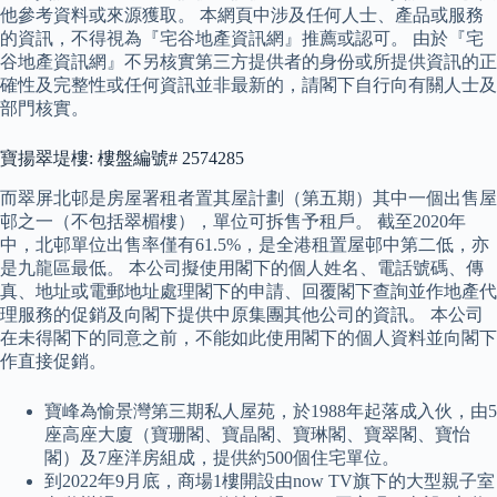
他參考資料或來源獲取。 本網頁中涉及任何人士、產品或服務
的資訊，不得視為『宅谷地產資訊網』推薦或認可。 由於『宅
谷地產資訊網』不另核實第三方提供者的身份或所提供資訊的正
確性及完整性或任何資訊並非最新的，請閣下自行向有關人士及
部門核實。
寶揚翠堤樓: 樓盤編號# 2574285
而翠屏北邨是房屋署租者置其屋計劃（第五期）其中一個出售屋
邨之一（不包括翠楣樓），單位可拆售予租戶。 截至2020年
中，北邨單位出售率僅有61.5%，是全港租置屋邨中第二低，亦
是九龍區最低。 本公司擬使用閣下的個人姓名、電話號碼、傳
真、地址或電郵地址處理閣下的申請、回覆閣下查詢並作地產代
理服務的促銷及向閣下提供中原集團其他公司的資訊。 本公司
在未得閣下的同意之前，不能如此使用閣下的個人資料並向閣下
作直接促銷。
寶峰為愉景灣第三期私人屋苑，於1988年起落成入伙，由5
座高座大廈（寶珊閣、寶晶閣、寶琳閣、寶翠閣、寶怡
閣）及7座洋房組成，提供約500個住宅單位。
到2022年9月底，商場1樓開設由now TV旗下的大型親子室