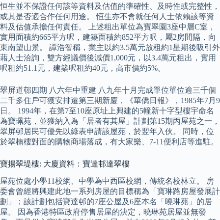
恒生並不保證任何該等資料及估值的準確性、及時性或完整性，
或其是否適合作任何用途。 恒生亦不會就任何人士依賴該等資
料及估值承擔任何責任。 上述租出單位為寶翠園3座中層C室，
實用面積約665平方呎，建築面積約852平方呎，屬2房間隔，向
東南望山景。 譚浩智稱，業主以約3.5萬元放租約1星期後吸引外
藉人士洽詢，雙方經議價後減價1,000元，以3.4萬元租出，實用
呎租約51.1元，建築呎租約40元，高市價約5%。
翠屏道邨四期 八六年中重建 八九年十月完成單位單位逾三千個
二千多住戶可獲安排遷第三期新廈，《華僑日報》，1985年7月9
日。 1994年，在第7至10座原址上興建的5幢新十字型樓宇命名
為寶珮苑，並獲納入為「居者有其屋」計劃第15期丙屋苑之一，
翠屏邨居民可優先以綠表申請該屋苑，於翌年入伙。 同時，位
於翠楠樓對面的購物商場落成，有大家樂、7-11便利店等進駐。
寶揚翠堤樓: 大廈資料：寶達邨達翠樓
屋苑位處小學11校網、中學為中西區校網，傳統名校林立。 房
委會曾經將興建此地一系列房屋的目標稱為「寶琳路房屋發展計
劃」；該計劃包括寶達邨的7座公屋及6座本名「曉琳苑」的居
屋。 因為香港特區政府停售居屋的決定，曉琳苑居屋並無發