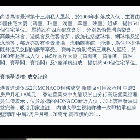
尚堤為愉景灣第十三期私人屋苑，於2006年起落成入伙，主要由
5幢住宅大廈（碧蘆、珀蘆、漪蘆、翠蘆、映蘆）組成，提供541
個住宅單位。 屋苑設有四座獨立會所，分別為愉景灣康樂會、
高爾夫球會、遊艇會及住客會所，設施包括壁球場、網球場及游
泳池等，鄰近亦設有愉景廣場、流動圖書館、沙灘，為住戶提供
既舒適又悠閒的豪華享受。 寶峰為愉景灣第三期私人屋苑，於
1988年起落成入伙，由5座高座大廈（寶珊閣、寶晶閣、寶琳
閣、寶翠閣、寶怡閣）及7座洋房組成，提供約500個住宅單位。
寶揚翠堤樓: 成交記錄
港置連環促成2宗MONACO租務成交 新簇吸引用家承租 中層2
房戶月租1.8萬元… 香港置業東中九龍現崇山分行高級營業經理
吳仁傑表示，位於啟德的MONACO新近入伙，加上該區發展日
益完善，吸引用家進註… 內地大學生視頻睇樓一次即拍承租蔚
藍灣畔 中層2房戶月租1.78萬元 高市價約2%…