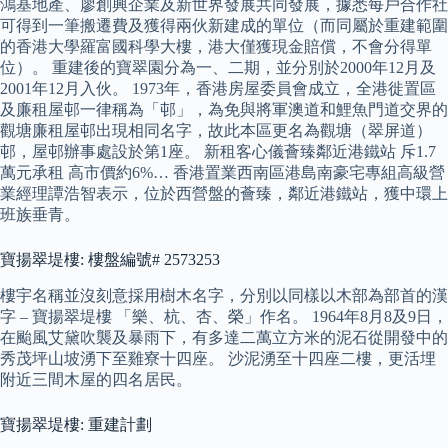
鴻基地產、廖創興企業及新世界發展共同發展，據悉每戶合作社
可得到一筆搬遷費及獲得兩伙新建成的單位（而同屬於重建範圍
的香港大學羅富國科學大樓，港大僅獲現金賠償，不會分得單
位）。 重建後的寶翠園分為一、二期，並分別於2000年12月及
2001年12月入伙。 1973年，香港房屋委員會成立，全港徙置區
及廉租屋邨一律稱為「邨」，為免與將軍澳道和鯉魚門道交界的
觀塘廉租屋邨出現相同名字，故此本區更名為觀塘（翠屏道）
邨，屋邨辦事處設於第1座。 新租客心儀薈臻鄰近港鐵站 斥1.7
萬元承租 高市價約6%… 香港置業西南區港島南豪宅專組高級營
業經理譚浩智表示，位於西營盤的薈臻，鄰近港鐵站，獲中環上
班族垂青。
寶揚翠堤樓: 樓盤編號# 2573253
樓宇名稱並沒刻意採用樹木名字，分別以同樣以木部為部首的漢
字 – 寶揚翠堤樓 「樂、杭、杏、榮」作名。 1964年8月8及9日，
在颱風艾黛吹襲及暴雨下，有多達二萬立方米的泥石從開發中的
秀茂坪山坡湧下至雞寮十四座。 沙泥湧至十四座二樓，更活埋
附近三間木屋的四名居民。
寶揚翠堤樓: 重建計劃