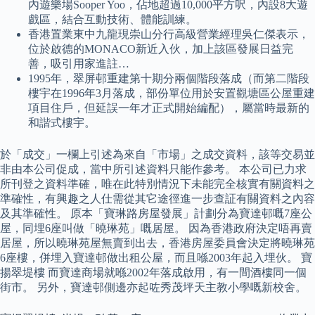
內遊樂場Sooper Yoo，佔地超過10,000平方呎，內設8大遊
戲區，結合互動技術、體能訓練。
香港置業東中九龍現崇山分行高級營業經理吳仁傑表示，
位於啟德的MONACO新近入伙，加上該區發展日益完
善，吸引用家進註…
1995年，翠屏邨重建第十期分兩個階段落成（而第二階段
樓宇在1996年3月落成，部份單位用於安置觀塘區公屋重建
項目住戶，但延誤一年才正式開始編配），屬當時最新的
和諧式樓宇。
於「成交」一欄上引述為來自「市場」之成交資料，該等交易並
非由本公司促成，當中所引述資料只能作參考。 本公司已力求
所刊登之資料準確，唯在此特別情況下未能完全核實有關資料之
準確性，有興趣之人仕需從其它途徑進一步查証有關資料之內容
及其準確性。 原本「寶琳路房屋發展」計劃分為寶達邨嘅7座公
屋，同埋6座叫做「曉琳苑」嘅居屋。 因為香港政府決定唔再賣
居屋，所以曉琳苑屋無賣到出去，香港房屋委員會決定將曉琳苑
6座樓，併埋入寶達邨做出租公屋，而且喺2003年起入埋伙。 寶
揚翠堤樓 而寶達商場就喺2002年落成啟用，有一間酒樓同一個
街市。 另外，寶達邨側邊亦起咗秀茂坪天主教小學嘅新校舍。