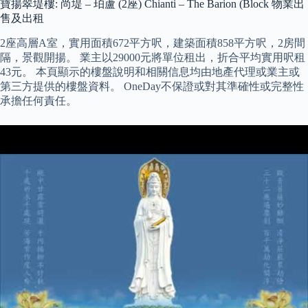
寶揚翠堤樓: 尚堤 – 珀蘆 (2座) Chianti – The Barion (Block 物業出
售及出租
2座高層A室，實用面積672平方呎，建築面積858平方呎，2房間
隔，景觀開揚。 業主以29000元將單位租出，折合平均實用呎租
43元。 本頁顯示的樓盤說明和相關信息均由地產代理或業主或
第三方提供的樓盤資料。 OneDay不保證或對其準確性或完整性
承擔任何責任。