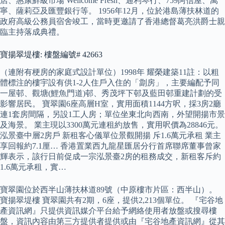
店、惠康鮮級市場 Wellcome Fresh、通利琴行、759阿信屋、萬
寧、薩莉亞及匯豐銀行等。 1956年12月，位於港島薄扶林道的
政府高級公務員宿舍竣工，當時更邀請了香港總督葛亮洪爵士親
臨主持落成典禮。
寶揚翠堤樓: 樓盤編號# 42663
（連附有梗房的家庭式設計單位）1998年 耀榮建築11註：以粗
體標注的樓宇設有供1-2人住戶入住的「劏房」，主要編配予同
一屋邨、觀塘(鯉魚門道)邨、秀茂坪下邨及藍田邨重建計劃的受
影響居民。 寶翠園6座高層H室，實用面積1144方呎，採3房2廳
連1套房間隔，另設1工人房；單位坐東北向西南，外望開揚市景
及海景。 業主現以3300萬元連租約放售，實用呎價為28846元。
泓景臺中層2房戶 新租客心儀單位景觀開揚 斥1.6萬元承租 業主
享回報約7.1厘… 香港置業西九龍星匯居分行首席聯席董事曾家
輝表示，該行日前促成一宗泓景臺2房的租務成交，新租客斥約
1.6萬元承租，實…
寶翠園位於西半山薄扶林道89號（中原樓市片區：西半山）。
寶揚翠堤樓 寶翠園共有2期，6座，提供2,213個單位。 『宅谷地
產資訊網』只提供資訊媒介平台給予網絡使用者放盤或搜尋樓
盤，資訊內容由第三方提供者提供或由『宅谷地產資訊網』從其