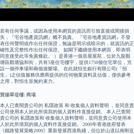
若有任何爭議，或因為使用本網頁的資訊而引致直接或間接損
失，『宅谷地產資訊網』概不負責。 『宅谷地產資訊網』不發
表任何聲明或作出任何保證，無論是明示或暗示的，就資訊的正
確性及完整性作出任何保證。 如閣下繼續使用本網頁，即表明
同意接受此等免責條款。 ）是香港一個居屋屋苑，位於九龍觀
塘區觀塘協和街，共有5座住宅樓宇，提供1750個住宅單位，另
設一個停車場和兩個遊樂場。 在此就恒生銀行有限公司(「恒
生」)之估值服務供應商提供的任何物業資料及估值，僅供參考
之用，對恒生並無約束力。
寶揚翠堤樓: 商場
本人已查閱貴公司的 私隱政策 和 收集個人資料聲明 ，並同意貴
公司使用本人於此所填寫的個人資料作直接促銷。 本人已查閱
貴公司的 私隱政策和 收集個人資料聲明，並同意貴公司使用本
人於此所填寫的個人資料作直接促銷。 2000年香港政府發表
《鐵路發展策略2000》重新發展西港島綫，但位於山道以南附近