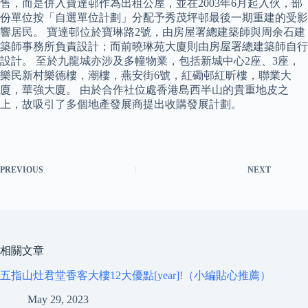
售，而是併入寶達邨作為出租公屋，並在2003年6月起入伙，部
份單位按「自選單位計劃」分配予秀茂坪邨最後一期重建的受影
響居民。 寶達邨位於寶琳路2號，由房屋署總建築師與周余石建
築師事務所負責設計；而前曉琳苑大廈則由房屋署總建築師自行
設計。 至於九龍城亦涉及多幢物業，包括新城中心2座、3座，
樂民新村樂德樓，潮樓，燕安街6號，紅磡邨紅昕樓，聯業大
廈，華強大廈。 由於合作社位處香港島西半山的貴重地皮之
上，故吸引了多個地產發展商提出收購發展計劃。
PREVIOUS
NEXT
相關文章
五指山灶君堂香客大樓12大優點[year]!（小編貼心推薦）
May 29, 2023