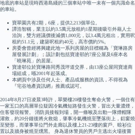
地底的車站是現時西港島綫的三個車站中唯一未有一個共識命名
的車站。
寶翠園共有2期，6座，提供2,213個單位。
譚浩智稱，業主以約3.5萬元放租約1星期後吸引外藉人士
洽詢，雙方經議價後減價1,000元，以3.4萬元租出，實用呎
租約51.1元，建築呎租約40元，高市價約5%。
房委會曾經將興建此地一系列房屋的目標稱為「寶琳路房
屋發展計劃」；該計劃包括寶達邨的7座公屋及6座本名
「曉琳苑」的居屋。
寶達邨位於寶琳路同秀茂坪道交界，由13座公屋同寶達商
場組成，喺2001年起落成。
本網頁中涉及任何人士、產品或服務的資訊，不得視為
『宅谷地產資訊網』推薦或認可。
2014年8月27日凌晨3時許，翠樂樓20樓發生奪命火警，一個住有
一家五口的高層單位疑因冷氣機短路發生火警，冒出大量濃煙，
住客發現報警。 消防員接報到場，開一條喉及出動一隊煙帽隊
灌救，約20分鐘後將火救熄，肇事冷氣機燒至墜落街上，鋁窗燒
至變形，而肇事單位門外走廊以及樓上21-23樓的窗戶、晾衫位
置以及牆身被燒至燻黑。 身為退休警員的男戶主逃出火場後嘗