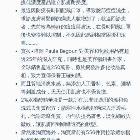
換低濃度產品建立肌膚耐受度。
最近因防疫長時間配戴口罩，導致臉部痘痘滋生，
求診皮膚科醫師的病患人數增加了；就連回診患
者，先前較為轉好的痘痘與膚況，在長時間戴口罩
後也變得難以控制，不免因此感到相當困擾和沮
喪…….。
寶拉•培岡 Paula Begoun 對美容和化妝用品有超
過25年的深入研究，同時也是美容暢銷書作家，
全球銷售超過250萬冊，勇於揭發許多化妝品真
相，致力宣傳保養正確知識。
而且質地清爽水感，無添加人工香料、色素、酒精
等刺激成分，天天使用肌膚也不覺負擔。
2%水楊酸精華液是一款所有肌膚皆適用的溫和免
洗式去角質配方；脂溶性水楊酸能夠深入淨透毛
孔，代謝老廢角質、均勻與提亮膚色，淡化細紋與
皺紋，讓肌膚回到細緻透亮的狀態。
當然來淘寶海外，淘寶當前有556件寶拉珍選水楊