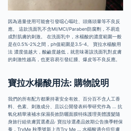
因為過量使用可能會引發噁心嘔吐、頭痛頭暈等不良反
應。 這款洗面乳不含MI/MCI/Paraben防腐劑，不易造
成對肌膚的刺激。 在洗面乳中，水楊酸的濃度範圍一般
是在0.5%-2%之間，ph值範圍是3.5-4。 寶拉水楊酸用
法 濃度值越大，酸鹼度越低，就意味著該洗面乳對皮膚
的刺激性越高，也更容易引發紅腫、爆皮等不良反應。
寶拉水楊酸用法: 購物說明
我們的所有配方都秉持著安全有效、百分百不含人工香
料、色素、刺激成分、且以公開發表科學研究作為 … 抗
氧化精華液補水保濕長效防曬面膜特殊護理美體護髮隨
身旅行組依膚質選產品‧ 寶拉珍選產品效期公告換季輕保
養，TryMe 秋季號新上市Try Me … 水楊酸適合痘痘膚