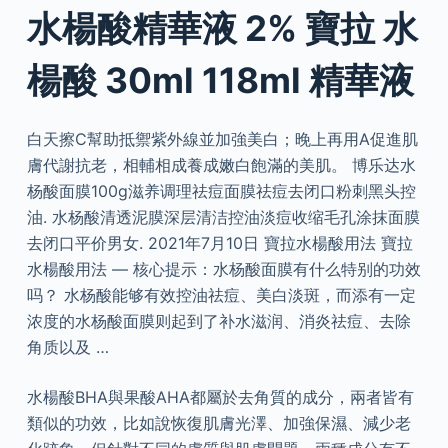
水楊酸精華液 2% 寶拉 水
楊酸 30ml 118ml 精華液
白天擦C幫助抵禦紫外線並加強美白；晚上再用A促進肌
膚代謝抗老，相輔相成養成嫩白飽滿的美肌。 博乐达水
杨酸面膜100g滋养调理祛痘面膜祛痘去闭口粉刺黑头控
油. 水杨酸清透泥膜深层清洁控油淡痘收缩毛孔涂抹面膜
去闭口平价男女. 2021年7月10日 寶拉水楊酸用法 寶拉
水楊酸用法 — 核心提示：水杨酸面膜有什么特别的功效
吗？ 水杨酸能够有效控油祛痘、美白淡斑，而添有一定
浓度的水杨酸面膜则起到了补水滋润、消炎祛痘、去除
角质以及 …
水楊酸BHA與果酸AHA都屬於去角質的成分，兩者皆有
類似的功效，比如說恢復肌膚光澤、加強保濕、減少老