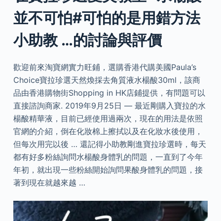
並不可怕#可怕的是用錯方法
小助教 …的討論與評價
歡迎前來淘寶網實力旺鋪，選購香港代購美國Paula’s
Choice寶拉珍選天然煥採去角質液水楊酸30ml，該商
品由香港購物街Shopping in HK店鋪提供，有問題可以
直接諮詢商家. 2019年9月25日 — 最近剛購入寶拉的水
楊酸精華液，目前已經使用過兩次，現在的用法是依照
官網的介紹，倒在化妝棉上擦拭以及在化妝水後使用，
但每次用完以後 … 還記得小助教剛進寶拉珍選時，每天
都有好多粉絲詢問水楊酸身體乳的問題，一直到了今年
年初，就出現一些粉絲開始詢問果酸身體乳的問題，接
著到現在就越來越 …