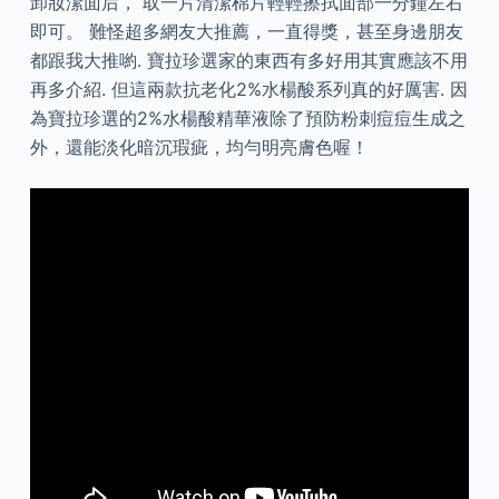
卸妝潔面后， 取一片清潔棉片輕輕擦拭面部一分鐘左右
即可。 難怪超多網友大推薦，一直得獎，甚至身邊朋友
都跟我大推喲. 寶拉珍選家的東西有多好用其實應該不用
再多介紹. 但這兩款抗老化2%水楊酸系列真的好厲害. 因
為寶拉珍選的2%水楊酸精華液除了預防粉刺痘痘生成之
外，還能淡化暗沉瑕疵，均勻明亮膚色喔！