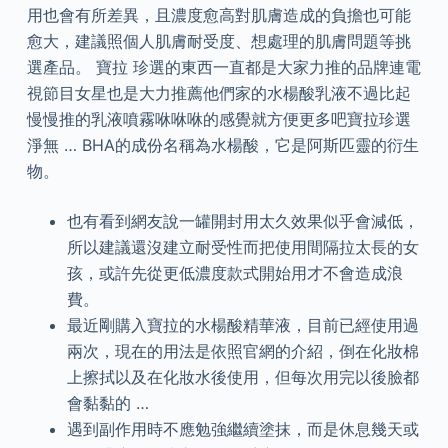
用也會有所差異，且濃度愈高對肌膚造成的負擔也可能
愈大，建議照個人肌膚耐受度、想處理的肌膚問題等挑
選產品。 寶拉 珍選的東西一直都是大家力推的品牌連電
視節目女星也是大力推薦他們家的水楊酸乳液不過比起
慢慢推的乳液噴霧咻咻咻的感覺就方便更多吧寶拉珍選
淨無 … BHA的成份名稱為水楊酸，它是阿斯匹靈的衍生
物。
也有看到網友說一罐開封用太久效果似乎會減低，
所以建議還沒建立耐受性而把使用間隔拉太長的女
孩，或許先從更低濃度款式開始用才不會造成浪
費。
最近剛購入寶拉的水楊酸精華液，目前已經使用過
兩次，現在的用法是依照官網的介紹，倒在化妝棉
上擦拭以及在化妝水後使用，但每次用完以後臉都
會黏黏的 …
遇到副作用時不應勉強繼續塗抹，而是休息幾天或