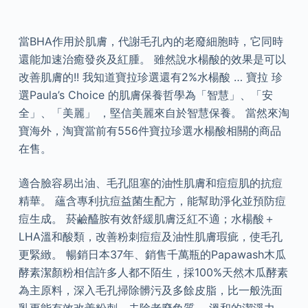
當BHA作用於肌膚，代謝毛孔內的老廢細胞時，它同時
還能加速治癒發炎及紅腫。 雖然說水楊酸的效果是可以
改善肌膚的!! 我知道寶拉珍選還有2%水楊酸 … 寶拉 珍
選Paula’s Choice 的肌膚保養哲學為「智慧」、「安
全」、「美麗」 ，堅信美麗來自於智慧保養。 當然來淘
寶海外，淘寶當前有556件寶拉珍選水楊酸相關的商品
在售。
適合臉容易出油、毛孔阻塞的油性肌膚和痘痘肌的抗痘
精華。 蘊含專利抗痘益菌生配方，能幫助淨化並預防痘
痘生成。 菸鹼醯胺有效舒緩肌膚泛紅不適；水楊酸＋
LHA溫和酸類，改善粉刺痘痘及油性肌膚瑕疵，使毛孔
更緊緻。 暢銷日本37年、銷售千萬瓶的Papawash木瓜
酵素潔顏粉相信許多人都不陌生，採100%天然木瓜酵素
為主原料，深入毛孔掃除髒污及多餘皮脂，比一般洗面