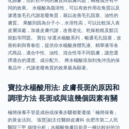
化跡象，但針對不同的膚質與肌膚問題，兩種成分有不
同的效果。 水楊酸為脂溶性，可以有效作用在角質以及
滲透進毛孔代謝老廢角質，藉以改善毛孔阻塞、油性的
膚質。 果酸則因為分子小，水溶性高，可以比較深入表
皮層深處，加速皮膚代謝，改善老化、乾燥粗糙及黯沉
斑點等問題。 寶拉 珍選水楊酸系列，暢通毛孔阻塞，改
善粉刺與青春痘，提供你水楊酸身體乳液、精華液等各
式商品，適合中性、油性、混合性等不同肌膚，讓您選
擇適合的濃度、成分配方。 將水楊酸添加到免沖洗的保
養品中，代謝老廢角質的效果最為顯著。
寶拉水楊酸用法: 皮膚長斑的原因和
調理方法 長斑或與這幾個因素有關
極簡保養不管是成份或保養步驟都要遵循「極簡保養」
的黃金法則。 張慧|副主任醫師皮膚科 合肥市第二人民
醫院三甲 病情分析：水楊酸換膚目前是一種比較好的治