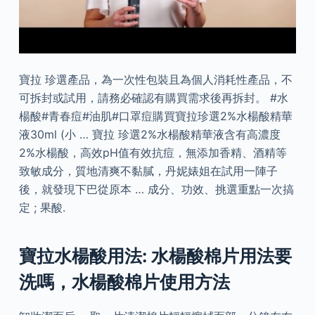
寶拉 珍選產品，為一次性包裝且為個人消耗性產品，不
可拆封或試用，請務必確認有購買需求後再拆封。 #水
楊酸#青春痘#油肌#口罩痘購買寶拉珍選2%水楊酸精華
液30ml (小 … 寶拉 珍選2%水楊酸精華液含有高濃度
2%水楊酸，高效pH值有效抗痘，無添加香精、酒精等
致敏成分，質地清爽不黏膩，丹妮婊姐在試用一陣子
後，就發現下巴從原本 … 成分、功效、挑選重點一次搞
定 ; 果酸.
寶拉水楊酸用法: 水楊酸棉片用法要
洗嗎，水楊酸棉片使用方法