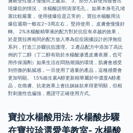
膚耐受性後才慢慢向上遞加。 3、部分人群使用後會出
現爆痘的情況， 水楊酸説明清潔毛孔， 如果本身毛孔堵
塞比較嚴重， 使用後爆痘是正常的， 寶拉水楊酸用法
爆痘週期一般在2~3周左右， 堅持使用， 皮膚會慢慢好
轉。 2%水楊酸精華液的配方對於抗痘有卓越的效果，
於是寶拉將相同的配方放入專為痘痘困擾設計的淨無痘
系列，打造三步驟抗痘護理。 2.產品配方中添加了高比
例的丁二醇（丁二醇有助於水楊酸滲透皮膚表層，也可
用作保濕劑）如果生活在悶熱潮濕的環境，肌膚會感受
到些微的黏膩感，一旦使用了過量的產品，這種感覺會
更加明顯。 1.5%維生素A醇更新精華屬於中濃度A醇產
品，在煥膚、抗老效果上會比姊妹款來得更明顯，但相
對刺激性也偏強，應謹守正確使用方式。
寶拉水楊酸用法: 水楊酸步驟
在寶拉珍選愛美教室- 水楊酸