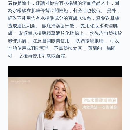
若你是新手，建議可從含有水楊酸的潔面產品入手，因
為水楊酸在肌膚停留時間較短，刺激性也較低。 另外，
絕對不能用含有水楊酸成分的爽膚水濕敷，避免對肌膚
造成過度刺激。 徹底清潔面部後， 先用化妝水調理肌
膚， 取適量水楊酸精華液於化妝棉上， 然後均勻塗抹於
臉部肌膚， 注意避開眼周使用， 切勿接觸眼睛。 可以
全臉使用或T區護理， 不需塗抹太厚， 薄薄的一層即
可， 之後再使用乳液或面霜。