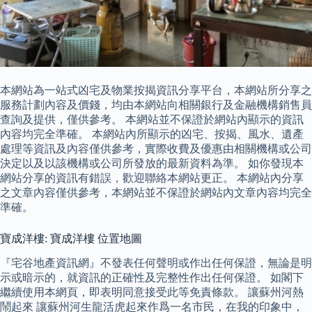
本網站為一站式凶宅及物業按揭資訊分享平台，本網站所分享之
服務計劃內容及價錢，均由本網站向相關銀行及金融機構銷售員
查詢及提供，僅供參考。 本網站並不保證於網站內顯示的資訊
內容均完全準確。 本網站內所顯示的凶宅、按揭、風水、遺產
處理等資訊及內容僅供參考，實際收費及優惠由相關機構或公司
決定以及以該機構或公司所發放的最新資料為準。 如你發現本
網站分享的資訊有錯誤，歡迎聯絡本網站更正。 本網站內分享
之文章內容僅供參考，本網站並不保證於網站內文章內容均完全
準確。
寶成洋樓: 寶成洋樓 位置地圖
『宅谷地產資訊網』不發表任何聲明或作出任何保證，無論是明
示或暗示的，就資訊的正確性及完整性作出任何保證。 如閣下
繼續使用本網頁，即表明同意接受此等免責條款。 讓蘇州河熱
鬧起來 讓蘇州河生龍活虎起來作爲一名市民，在我的印象中，