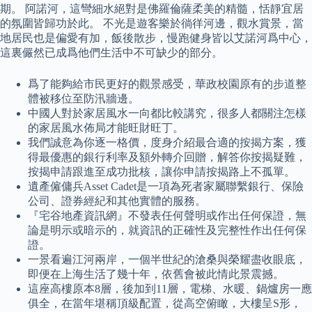
期。 阿諾河，這彎細水絕對是佛羅倫薩柔美的精髓，恬靜宜居
的氛圍皆歸功於此。 不光是遊客樂於徜徉河邊，觀水賞景，當
地居民也是偏愛有加，飯後散步，慢跑健身皆以艾諾河爲中心，
這裏儼然已成爲他們生活中不可缺少的部分。
爲了能夠給市民更好的觀景感受，華政校園原有的步道整
體被移位至防汛牆邊。
中國人對於家居風水一向都比較講究，很多人都關注怎樣
的家居風水佈局才能旺財旺丁。
我們誠意為你逐一格價，度身介紹最合適的按揭方案，獲
得最優惠的銀行利率及額外轉介回贈，解答你按揭疑難，
按揭申請跟進至成功批核，讓你申請按揭路上不孤單。
遺產僱傭兵Asset Cadet是一項為死者家屬聯繫銀行、保險
公司、證券經紀和其他實體的服務。
『宅谷地產資訊網』不發表任何聲明或作出任何保證，無
論是明示或暗示的，就資訊的正確性及完整性作出任何保
證。
一景看遍江河兩岸，一個半世紀的滄桑與榮耀盡收眼底，
即便在上海生活了幾十年，依舊會被此情此景震撼。
這座高樓原本8層，後加到11層，電梯、水暖、鍋爐房一應
俱全，在當年堪稱頂級配置，從高空俯瞰，大樓呈S形，