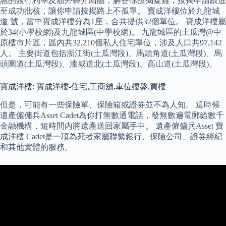
惠的銀行利率及額外轉介回贈，解答你按揭疑難，按揭申請跟進
至成功批核，讓你申請按揭路上不孤單。 寶成洋樓位於九龍城
道 號，當中寶成洋樓分為1座，合共提供32個單位。 寶成洋樓屬
於34(小學校網)及九龍城區(中學校網)。 九龍城區的土瓜灣@中
原樓市片區，區內共32,210個私人住宅單位，涉及人口共97,142
人。 主要街道包括浙江街(土瓜灣段)、馬頭角道(土瓜灣段)、馬
頭圍道(土瓜灣段)、漆咸道北(土瓜灣段)、高山道(土瓜灣段)。
寶成洋樓: 寶成洋樓-住宅,工商舖,車位樓盤,買樓
但是，可能有一些保險單、保險箱或證券並不為人知。 這時候
遺產僱傭兵Asset Cadet為你打無數通電話，發無數遍電郵給數千
金融機構，短時間内將遺產送回家屬手中。 遺產僱傭兵Asset 寶
成洋樓 Cadet是一項為死者家屬聯繫銀行、保險公司、證券經紀
和其他實體的服務。