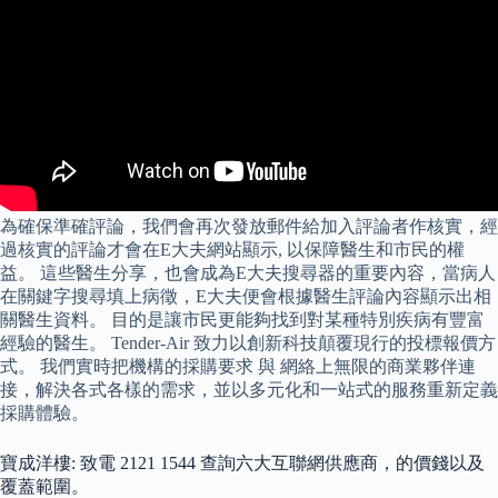
為確保準確評論，我們會再次發放郵件給加入評論者作核實，經
過核實的評論才會在E大夫網站顯示, 以保障醫生和市民的權
益。 這些醫生分享，也會成為E大夫搜尋器的重要內容，當病人
在關鍵字搜尋填上病徵，E大夫便會根據醫生評論內容顯示出相
關醫生資料。 目的是讓市民更能夠找到對某種特別疾病有豐富
經驗的醫生。 Tender-Air 致力以創新科技顛覆現行的投標報價方
式。 我們實時把機構的採購要求 與 網絡上無限的商業夥伴連
接，解決各式各樣的需求，並以多元化和一站式的服務重新定義
採購體驗。
寶成洋樓: 致電 2121 1544 查詢六大互聯網供應商，的價錢以及
覆蓋範圍。