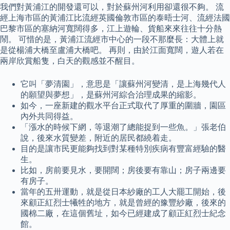
我們對黃浦江的開發還可以，對於蘇州河利用卻還很不夠。 流
經上海市區的黃浦江比流經英國倫敦市區的泰晤士河、流經法國
巴黎市區的塞納河寬闊得多，江上遊輪、貨船來來往往十分熱
鬧。 可惜的是，黃浦江流經市中心的一段不那麼長：大體上就
是從楊浦大橋至盧浦大橋吧。 再則，由於江面寬闊，遊人若在
兩岸欣賞船隻，白天的觀感並不醒目。
它叫「夢清園」，意思是「讓蘇州河變清，是上海幾代人
的願望與夢想」，是蘇州河綜合治理成果的縮影。
如今，一座新建的觀水平台正式取代了厚重的圍牆，園區
內外共同得益。
「漲水的時候下網，等退潮了總能捉到一些魚。」張老伯
說，後來水質變差，附近的居民都繞着走。
目的是讓市民更能夠找到對某種特別疾病有豐富經驗的醫
生。
比如，房前要見水，要開闊；房後要有靠山；房子兩邊要
有房子。
當年的五卅運動，就是從日本紗廠的工人大罷工開始，後
來顧正紅烈士犧牲的地方，就是曾經的豫豐紗廠，後來的
國棉二廠，在這個舊址，如今已經建成了顧正紅烈士紀念
館。