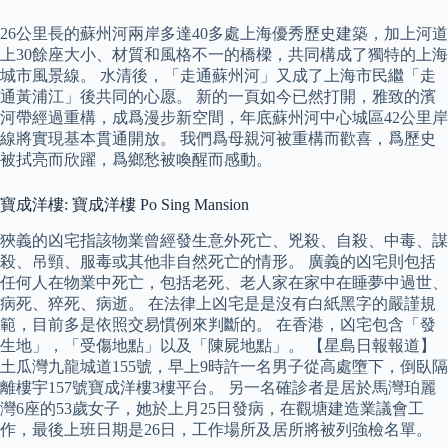
26公里長的蘇州河兩岸多達40多處上海優秀歷史建築，加上河道
上30餘座大小、材質和風格不一的橋樑，共同構成了獨特的上海
城市風景線。 水清後，「走通蘇州河」又成了上海市民繼「走
通黃浦江」後共同的心愿。 新的一頁如今已然打開，雅致的濱
河帶經過重構，成爲漫步新空間，年底蘇州河中心城區42公里岸
線將實現基本貫通開放。 我們爲母親河被重構而歡喜，爲歷史
被拭亮而欣躍，爲鄉愁被喚醒而感動。
寶成洋樓: 寶成洋樓 Po Sing Mansion
狹義的凶宅指該物業曾經發生意外死亡、兇殺、自殺、中毒、謀
殺、吊頸、服毒或其他非自然死亡的情形。 廣義的凶宅則包括
任何人在物業中死亡，包括老死、老人家在家中在睡夢中過世、
病死、猝死、病逝。 在法律上凶宅是是沒有白紙黑字的嚴謹規
範，目前多是依照交易慣例來判斷的。 在香港，凶宅包含「發
生地」，「受傷地點」以及「陳屍地點」。 【星島日報報道】
土瓜灣九龍城道155號，早上9時許一名男子從高處墮下，倒臥隔
離樓宇157號寶成洋樓3樓平台。 另一名確診者是居於馬灣珀麗
灣6座的53歲女子，她於上月25日發病，在觀塘建造業議會工
作，最後上班日期是26日，工作場所及居所將被列強檢名單。