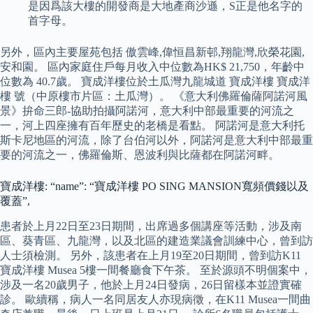
是因爲該大樓的開發商是大地產商沙遜，S正是他名字的
首字母。
另外，區內主要屋苑包括 傲雲峰,偉恒昌新邨,翔龍灣,欣榮花園,
安和園。 區內家庭住戶每月收入中位數為HK$ 21,750，年齡中
位數為 40.7歲。 寶成洋樓位於土瓜灣九龍城道 寶成洋樓 寶成洋
樓 號（中原樓市片區：土瓜灣）。 《意大利佛羅倫薩阿諾河風
景》拚命三郎-協助拍攝阿諾河，意大利中部最重要的河流之
一，河上四座擁有百年歷史的老橋是看點。 阿諾河是意大利托
斯卡尼地區的河流，除了台伯河以外，阿諾河是意大利中部最重
要的河流之一，佛羅倫斯、恩波利與比薩都在阿諾河畔。
寶成洋樓: “name”: “寶成洋樓 PO SING MANSION寬頻價錢以及
覆蓋”,
患者於上月22日至23日期間，出席過多個講座等活動，涉及南
區、葵青區、九龍灣，以及北區的建造業議會訓練中心，曾到訪
人士須檢測。 另外，該患者在上月19至20日期間，曾到訪K11
寶成洋樓 Musea 5樓一間餐廳食下午茶。 至於源頭不明個案中，
涉及一名20歲男子，他於上月24日發病，26日留樣本並證實確
診。 歐續稱，病人一名同居友人亦現病徵，在K11 Musea一間曲