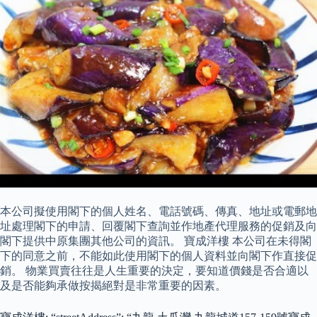
本公司擬使用閣下的個人姓名、電話號碼、傳真、地址或電郵地
址處理閣下的申請、回覆閣下查詢並作地產代理服務的促銷及向
閣下提供中原集團其他公司的資訊。 寶成洋樓 本公司在未得閣
下的同意之前，不能如此使用閣下的個人資料並向閣下作直接促
銷。 物業買賣往往是人生重要的決定，要知道價錢是否合適以
及是否能夠承做按揭絕對是非常重要的因素。