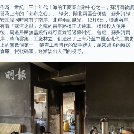
作爲上世紀二三十年代上海的工商業金融中心之一，蘇河灣被讚
譽爲上海的「都市之心」。 靜安、閘北兩區合併後，蘇州河靜
安區段同時擁有了南岸、北岸兩面風光。 12月6日，聯通兩岸、
有着「蘇河之眼」之稱的昌平路橋正式通車。 橋樑投入使用
後，周邊居民無需繞行就可直線通過蘇州河。 曾經，蘇州河兩
岸，萬商雲集，工廠林立，創造出了上海乃至中國近現代工業史
上的無數個第一。 隨着工業時代的繁華褪去，越來越多的廠房
倉庫、貨棧碼頭，逐漸淡出人們的視野。