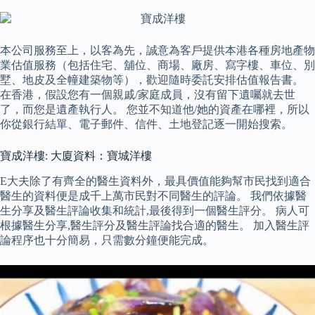
本公司服務至上，以客為先，誠意為客戶提供本港各種房地產物
業估值服務（包括住宅、舖位、商場、廠房、寫字樓、車位、別
墅、地皮及全幢建築物等），歡迎隨時委託安排估值報告書。
在香港，假設您有一個親戚/家庭成員，沒有留下遺囑就去世
了，而您是遺產執行人。 您並不知道他/她的資產在哪裡，所以
你從銀行結單、電子郵件、信件、土地登記逐一開始搜索。
寶成洋樓: 大廈資料：寶城洋樓
E大夫除了有齊全的醫生資料外，最具價值能夠幫市民找到適合
醫生的資料便是成千上萬市民對不同醫生的評論。 我們依據醫
生分享及醫生評論收集和統計,最後得到一個醫生評分。 病人可
根據醫生分享,醫生評分及醫生評論找合適的醫生。 加入醫生評
論程序也十分簡易，只需數分鐘便能完成。