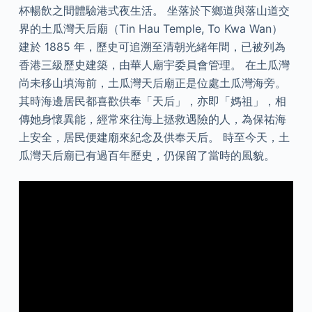
杯暢飲之間體驗港式夜生活。 坐落於下鄉道與落山道交
界的土瓜灣天后廟（Tin Hau Temple, To Kwa Wan）
建於 1885 年，歷史可追溯至清朝光緒年間，已被列為
香港三級歷史建築，由華人廟宇委員會管理。 在土瓜灣
尚未移山填海前，土瓜灣天后廟正是位處土瓜灣海旁。
其時海邊居民都喜歡供奉「天后」，亦即「媽祖」，相
傳她身懷異能，經常來往海上拯救遇險的人，為保祐海
上安全，居民便建廟來紀念及供奉天后。 時至今天，土
瓜灣天后廟已有過百年歷史，仍保留了當時的風貌。