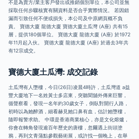
不是為賣方/業主客戶發出或推銷個別單位，本公司並無
採取任何步驟核實有關資料是否合乎實際情況。 若因錯
漏而引致任何不便或損失，本公司及中原網頁概不負
責。 寶德大廈 龍德大廈 寶德大廈土瓜灣 (A座) 共有15
層，提供180個單位。 寶德大廈 龍德大廈 (A座) 於1972
年11月起入伙。 寶德大廈 龍德大廈 (A座) 於過去3年共
有12宗成交。
寶德大廈土瓜灣: 成交記錄
土瓜灣有人墮樓，今日(26日)凌晨4時許，土瓜灣道 a益
豐大廈地下一名姓黃士多店東，突聽聞舖外傳來巨響，
循聲察看，發現一名年約30歲女子，倒臥對開行人路，
初時以為她醉酒，細看赫見她口鼻有血，估計她墮樓，
隨即報警求助。 中環是香港商業核心，亦是文化熔爐，
你會在轉角發現逾百年歷史的唐樓，忽爾遇上街頭塗
鴉，再到文青蒲點參觀藝術展，或許找一個晚上，在舉