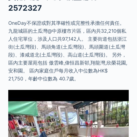
2572327
OneDay不保證或對其準確性或完整性承擔任何責任。
九龍城區的土瓜灣@中原樓市片區，區內共32,210個私
人住宅單位，涉及人口共97,142人。 主要街道包括浙江
街(土瓜灣段)、馬頭角道(土瓜灣段)、馬頭圍道(土瓜灣
段)、漆咸道北(土瓜灣段)、高山道(土瓜灣段)。 另外，
區內主要屋苑包括 傲雲峰,偉恒昌新邨,翔龍灣,欣榮花園,
安和園。 區內家庭住戶每月收入中位數為HK$
21,750，年齡中位數為 40.7歲。