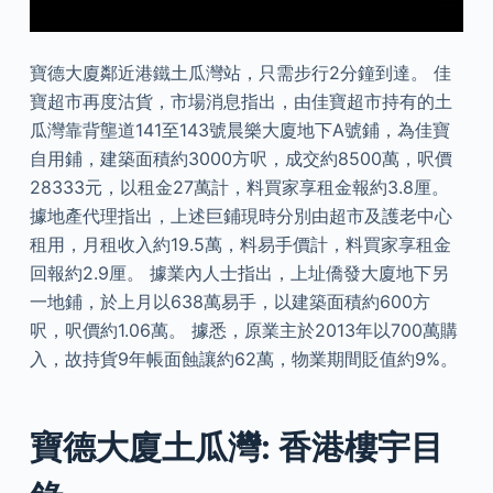
寶德大廈鄰近港鐵土瓜灣站，只需步行2分鐘到達。 佳
寶超市再度沽貨，市場消息指出，由佳寶超市持有的土
瓜灣靠背壟道141至143號晨樂大廈地下A號鋪，為佳寶
自用鋪，建築面積約3000方呎，成交約8500萬，呎價
28333元，以租金27萬計，料買家享租金報約3.8厘。
據地產代理指出，上述巨鋪現時分別由超市及護老中心
租用，月租收入約19.5萬，料易手價計，料買家享租金
回報約2.9厘。 據業內人士指出，上址僑發大廈地下另
一地鋪，於上月以638萬易手，以建築面積約600方
呎，呎價約1.06萬。 據悉，原業主於2013年以700萬購
入，故持貨9年帳面蝕讓約62萬，物業期間貶值約9%。
寶德大廈土瓜灣: 香港樓宇目