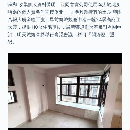
策和 收集個人資料聲明，並同意貴公司使用本人於此所
填寫的個人資料作直接促銷。 香港興業持有的土瓜灣聯
合報大廈全幢工廈，早前向城規會申建一幢24層高商住
大廈，提供110伙住宅單位，最新獲規劃署不反對有關申
請，明天城規會將舉行會議審議，料可「開綠燈」通
過。