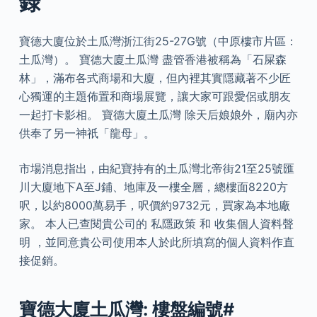
錄
寶德大廈位於土瓜灣浙江街25-27G號（中原樓市片區：
土瓜灣）。 寶德大廈土瓜灣 盡管香港被稱為「石屎森
林」，滿布各式商場和大廈，但內裡其實隱藏著不少匠
心獨運的主題佈置和商場展覽，讓大家可跟愛侶或朋友
一起打卡影相。 寶德大廈土瓜灣 除天后娘娘外，廟內亦
供奉了另一神祇「龍母」。
市場消息指出，由紀寶持有的土瓜灣北帝街21至25號匯
川大廈地下A至J鋪、地庫及一樓全層，總樓面8220方
呎，以約8000萬易手，呎價約9732元，買家為本地廠
家。 本人已查閱貴公司的 私隱政策 和 收集個人資料聲
明 ，並同意貴公司使用本人於此所填寫的個人資料作直
接促銷。
寶德大廈土瓜灣: 樓盤編號#