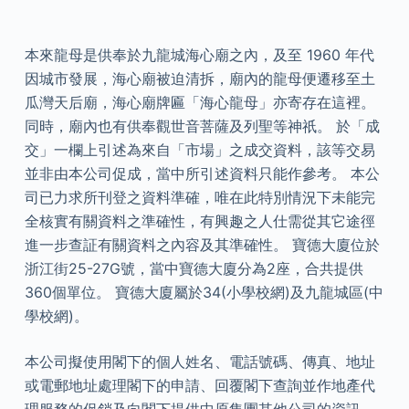
本來龍母是供奉於九龍城海心廟之內，及至 1960 年代
因城市發展，海心廟被迫清拆，廟內的龍母便遷移至土
瓜灣天后廟，海心廟牌匾「海心龍母」亦寄存在這裡。
同時，廟內也有供奉觀世音菩薩及列聖等神祇。 於「成
交」一欄上引述為來自「市場」之成交資料，該等交易
並非由本公司促成，當中所引述資料只能作參考。 本公
司已力求所刊登之資料準確，唯在此特別情況下未能完
全核實有關資料之準確性，有興趣之人仕需從其它途徑
進一步查証有關資料之內容及其準確性。 寶德大廈位於
浙江街25-27G號，當中寶德大廈分為2座，合共提供
360個單位。 寶德大廈屬於34(小學校網)及九龍城區(中
學校網)。
本公司擬使用閣下的個人姓名、電話號碼、傳真、地址
或電郵地址處理閣下的申請、回覆閣下查詢並作地產代