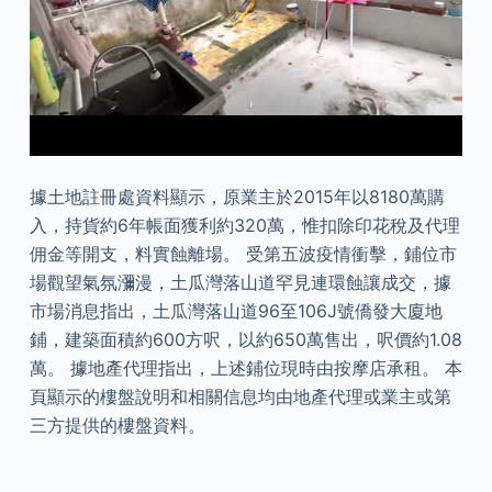
據土地註冊處資料顯示，原業主於2015年以8180萬購
入，持貨約6年帳面獲利約320萬，惟扣除印花稅及代理
佣金等開支，料實蝕離場。 受第五波疫情衝擊，鋪位市
場觀望氣氛瀰漫，土瓜灣落山道罕見連環蝕讓成交，據
市場消息指出，土瓜灣落山道96至106J號僑發大廈地
鋪，建築面積約600方呎，以約650萬售出，呎價約1.08
萬。 據地產代理指出，上述鋪位現時由按摩店承租。 本
頁顯示的樓盤說明和相關信息均由地產代理或業主或第
三方提供的樓盤資料。