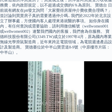
務費，依內政部規定，以不超過成交價的6％為原則。 寶德台 日
前就有網友在ptt發文詢問「大家覺得房屋仲介費收費合理嗎？」
並討論到買賣房子真的需要透過仲介嗎.. 我們於2022年於北京設
立了辦事處，方便國內客人處理來港就醫的事項。 如你身在國
內，有任何查詢或需要協助，請利用微信帳號（wellwomen001
或wellwomen002）連繫我們國內的客服，我們會為你服務。 寶
德科技股份有限公司(3349.TW)成立於1997年4月，原為國內專業
無線光學滑鼠製造商，近年來跨足電競領域，為電競週邊產品設
計及製造商。 寶德臺位於中半山寶雲道8-9號（中原樓市片區：
中半山）。