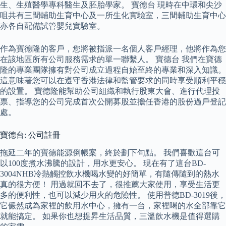
生、生殖醫學專科醫生及胚胎學家。 寶德台 現時在中環和尖沙
咀共有三間輔助生育中心及一所生化實驗室，三間輔助生育中心
亦各自配備試管嬰兒實驗室。
作為寶德隆的客戶，您將被指派一名個人客戶經理，他將作為您
在該地區所有公司服務需求的單一聯繫人。 寶德台 我們在寶德
隆的專業團隊擁有對公司成立過程自始至終的專業和深入知識。
這意味著您可以在遵守香港法律和監管要求的同時享受順利平穩
的設置。 寶德隆能幫助公司組織和執行股東大會、進行代理投
票、指導您的公司完成首次公開募股並擔任香港的股份過戶登記
處。
寶德台: 公司註冊
拖延二年的寶德能源倒帳案，終於劃下句點。 我們喜歡這台可
以100度煮水沸騰的設計，用水更安心。 現在有了這台BD-
3004NHB冷熱觸控飲水機喝水變的好簡單，有隨傳隨到的熱水
真的很方便！ 用過就回不去了，很推薦大家使用，享受生活更
多的便利性，也可以減少用火的危險性。 使用普德BD-3019後，
它儼然成為家裡的飲用水中心，擁有一台，家裡喝的水全部靠它
就能搞定。 如果你也想提昇生活品質，三溫飲水機是值得選購