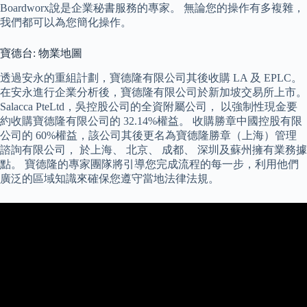
Boardworx說是企業秘書服務的專家。 無論您的操作有多複雜，
我們都可以為您簡化操作。
寶德台: 物業地圖
透過安永的重組計劃，寶德隆有限公司其後收購 LA 及 EPLC。
在安永進行企業分析後，寶德隆有限公司於新加坡交易所上市。
Salacca PteLtd，吳控股公司的全資附屬公司， 以強制性現金要
約收購寶德隆有限公司的 32.14%權益。 收購勝章中國控股有限
公司的 60%權益，該公司其後更名為寶德隆勝章（上海）管理
諮詢有限公司， 於上海、 北京、 成都、 深圳及蘇州擁有業務據
點。 寶德隆的專家團隊將引導您完成流程的每一步，利用他們
廣泛的區域知識來確保您遵守當地法律法規。