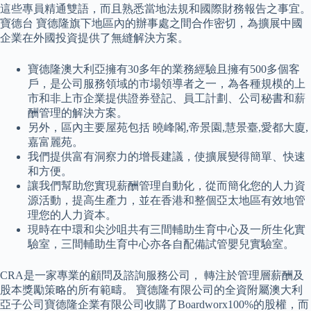
這些專員精通雙語，而且熟悉當地法規和國際財務報告之事宜。
寶德台 寶德隆旗下地區內的辦事處之間合作密切，為擴展中國
企業在外國投資提供了無縫解決方案。
寶德隆澳大利亞擁有30多年的業務經驗且擁有500多個客
戶，是公司服務領域的市場領導者之一，為各種規模的上
市和非上市企業提供證券登記、員工計劃、公司秘書和薪
酬管理的解決方案。
另外，區內主要屋苑包括 曉峰閣,帝景園,慧景臺,愛都大廈,
嘉富麗苑。
我們提供富有洞察力的增長建議，使擴展變得簡單、快速
和方便。
讓我們幫助您實現薪酬管理自動化，從而簡化您的人力資
源活動，提高生產力，並在香港和整個亞太地區有效地管
理您的人力資本。
現時在中環和尖沙咀共有三間輔助生育中心及一所生化實
驗室，三間輔助生育中心亦各自配備試管嬰兒實驗室。
CRA是一家專業的顧問及諮詢服務公司， 轉注於管理層薪酬及
股本獎勵策略的所有範疇。 寶德隆有限公司的全資附屬澳大利
亞子公司寶德隆企業有限公司收購了Boardworx100%的股權，而