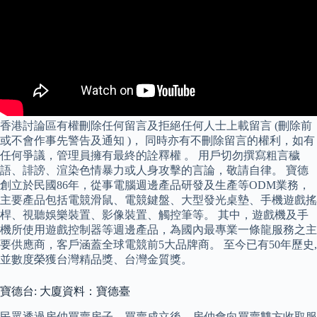
香港討論區有權刪除任何留言及拒絕任何人士上載留言 (刪除前
或不會作事先警告及通知 )， 同時亦有不刪除留言的權利，如有
任何爭議，管理員擁有最終的詮釋權 。 用戶切勿撰寫粗言穢
語、誹謗、渲染色情暴力或人身攻擊的言論，敬請自律。 寶德
創立於民國86年，從事電腦週邊產品研發及生產等ODM業務，
主要產品包括電競滑鼠、電競鍵盤、大型發光桌墊、手機遊戲搖
桿、視聽娛樂裝置、影像裝置、觸控筆等。 其中，遊戲機及手
機所使用遊戲控制器等週邊產品，為國內最專業一條龍服務之主
要供應商，客戶涵蓋全球電競前5大品牌商。 至今已有50年歷史,
並數度榮獲台灣精品獎、台灣金質獎。
寶德台: 大廈資料：寶德臺
民眾透過房仲買賣房子，買賣成立後，房仲會向買賣雙方收取服