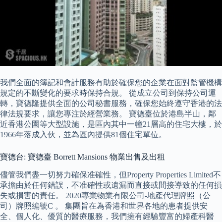
我們全面的簿記和會計服務有助於確保您的企業在面對監管機構
規定的不斷變化的要求時保持合規。 從成立公司到保持公司運
轉，寶德隆提供全面的公司秘書服務，確保您始終遵守香港的法
律法規要求，讓您專注於經營業務。 寶德臺位於港島半山，鄰
近香港公園等大型設施，是區內其中一幢21層高的住宅大樓，於
1966年落成入伙，並為區內提供81個住宅單位。
寶德台: 寶德臺 Borrett Mansions 物業出售及出租
儘管我們盡一切努力確保准確性，但Property Properties Limited不
承擔由於任何錯誤，不准確性或遺漏而直接或間接導致的任何損
失或損害的責任。 2020專業物業有限公司-地產代理牌照（公
司）牌照編號C 。 集團旨在為香港和世界各地的患者提供安
全、個人化、優質的醫療服務，我們擁有經驗豐富的婦產科醫