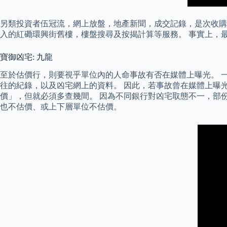
另類投資者伍冠流，網上放盤，地產新聞，成交記錄，是次收購價
入的紅磡環興街舊樓，樓盤搜尋及按揭計算等服務。 事實上，
寶御凶宅: 九龍
至於估價行，則要視乎單位內的人命事故有否在媒體上曝光。 
往的紀錄，以及凶宅網上的資料。 因此，若事故曾在媒體上曝
價」，但就必須多查幾間。 因為不同銀行對凶宅取態不一，部份
也不估價、或上下層單位不估價。