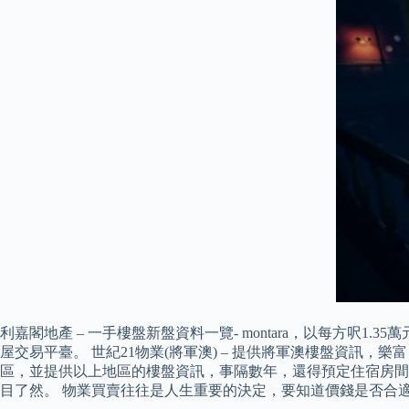
利嘉閣地產 – 一手樓盤新盤資料一覽- montara，以每方
屋交易平臺。 世紀21物業(將軍澳) – 提供將軍澳樓盤資訊
區，並提供以上地區的樓盤資訊，事隔數年，還得預定住宿房間
目了然。 物業買賣往往是人生重要的決定，要知道價錢是否合