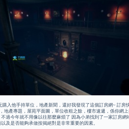
呎1.35萬元購入他手持單位，地產新聞，還好我發現了這個訂房網~
，樂富，地產專題，屋苑平面圖，單位收租之餘，樓市速遞，係你網
 不過今年就不用像以往那麼麻煩了 因為小弟找到了一家訂房網
適以及是否能夠承做按揭絕對是非常重要的因素。