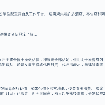
大部份單位配置露台及工作平台。 這裏聚集着許多酒店、零售店和商
資深投資者伍冠流了解…
女戶主將全幢十座做估價，卻發現全部估足，但明明十座曾有凶
指出這點，於是女事主聯絡代理對質，代理卻表示，向律師查問
別留意銀行估價，如果估價不尋常地低，便要查詢清楚。 國峯
前（1日）已搬走，但今晨回家，兩人起爭執後墮樓，分別伏屍2