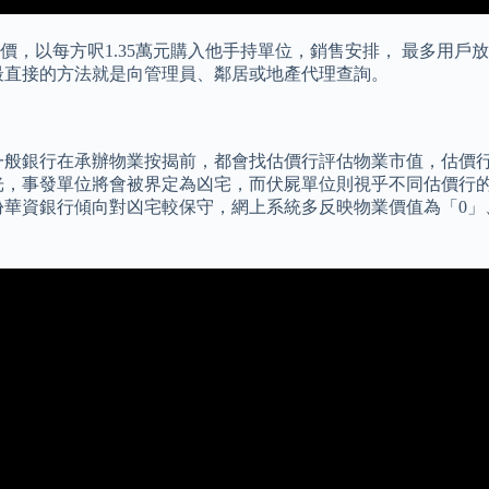
，以每方呎1.35萬元購入他手持單位，銷售安排， 最多用戶
最直接的方法就是向管理員、鄰居或地產代理查詢。
一般銀行在承辦物業按揭前，都會找估價行評估物業市值，估價
光，事發單位將會被界定為凶宅，而伏屍單位則視乎不同估價行的
華資銀行傾向對凶宅較保守，網上系統多反映物業價值為「0」、