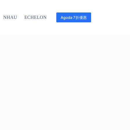
NHAU
ECHELON
Agoda 7折優惠