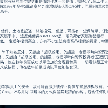
覆指有關的單位需交由估價師作進一步估價，需時1至2個工作
如1998年發生5屍命案的九龍灣德福花園C座5樓，同翼8個單
易手。
件、土地登記逐一開始搜索。 但是，可能有一些保險單、保險箱或證
手中。 遺產僱傭兵Asset Cadet是一項為死者家屬聯繫銀
低。 惟近年樓價高企，亦有不少無法負擔高昂樓價的買家，轉
動全港，除了知名度外，又談論「超級凶宅」的話題，老樓即時向資
名度外，又談論「超級凶宅」的話題，老樓即時向資深投資者伍冠流
揭，他在數年前更成功以單位加按套現百餘萬，一切看似很正常。
八成按揭，他在數年前更成功以單位加按套現..
顧客與員工的安全，故可能會減少或停止提供某些服務與設施。 僅限透
 Google 不以明示或暗示的方式保證其翻譯的內容，包含任