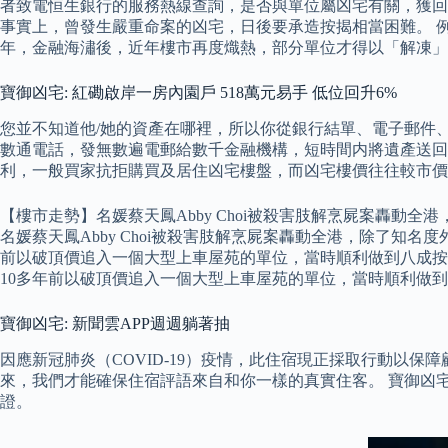
者致電恒生銀行的服務熱線查詢，是否與單位屬凶宅有關，獲回
事實上，曾發生嚴重命案的凶宅，日後要承造按揭相當困難。 例
年，金融海潚後，近年樓市再度熾熱，部分單位才得以「解凍」
寶御凶宅: 紅磡啟岸一房內園戶 518萬元易手 低位回升6%
您並不知道他/她的資產在哪裡，所以你從銀行結單、電子郵件、信
數通電話，發無數遍電郵給數千金融機構，短時間内將遺產送回家屬
利，一般買家抗拒購買及居住凶宅樓盤，而凶宅樓價往往較市價
【樓市走勢】名媛蔡天鳳Abby Choi被殺害肢解烹屍案轟
名媛蔡天鳳Abby Choi被殺害肢解烹屍案轟動全港，除了知
前以破頂價追入一個大型上車屋苑的單位，當時順利做到八成按
10多年前以破頂價追入一個大型上車屋苑的單位，當時順利做到
寶御凶宅: 新聞雲APP週週躺著抽
因應新冠肺炎（COVID-19）疫情，此住宿現正採取行動以保障
來，我們才能確保住宿評語來自和你一樣的真實住客。 寶御凶宅
證。