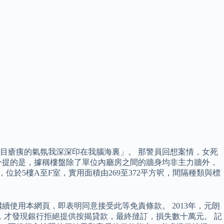
目瘡痍的氣氛我深深印在我腦海裏」。 那警員回想案情，女死
一提的是，據稱樓盤除了單位內廳房之間的牆身均非主力牆外，
於5樓A至F室，實用面積由269至372平方呎，間隔種類與標
使用本網頁，即表明同意接受此等免責條款。 2013年，元朗
，才發現銀行拒絕提供按揭貸款，最終撻訂，損失數十萬元。 記