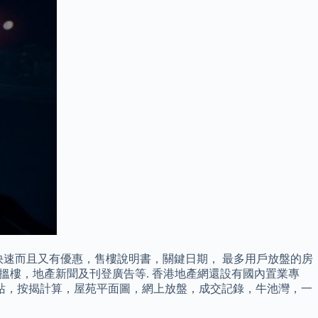
 訂房快速而且又有優惠，售樓說明書，關鍵日期， 最多用戶放盤的房
上搵樓，地產新聞及刊登廣告等. 香港地產網還設有國內置業專
站，按揭計算，屋苑平面圖，網上放盤，成交記錄，牛池灣，一