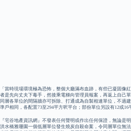
「當時現場環境極為恐怖，整個大廳滿布血跡，有些已凝固像紅
者是先向丈夫下毒手，然後乘電梯向管理員報案，再返上自己單
同層各單位的間隔牆亦可拆除、打通成為自製相連單位，不過建議
準戶相同，各配置73至294平方呎平台；部份單位另設有12或1
『宅谷地產資訊網』不發表任何聲明或作出任何保證，無論是明示
洪水橋雅珊園一個低層單位發生燒炭自殺命案，令同層單位無法