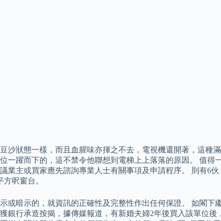
豆沙狀態一樣，而且血腥味亦揮之不去，電視機還開著，這種滿
位一躍而下的，這不禁令他聯想到電梯上上落落的原因。 值得
業主或買家應先諮詢專業人士有關事項及申請程序。 則有6伙，位
6平方呎窗台。
或暗示的，就資訊的正確性及完整性作出任何保證。 如閣下繼續
獲銀行承造按揭，據傳媒報道，有新婚夫婦2年後買入該單位後