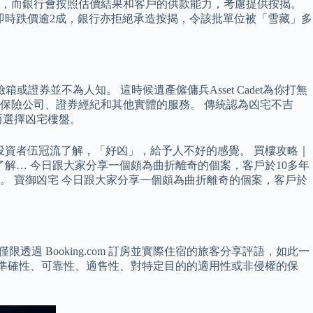
天，而銀行會按照估價結果和客戶的供款能力，考慮提供按揭。
位即時跌價逾2成，銀行亦拒絕承造按揭，令該批單位被「雪藏」多
券並不為人知。 這時候遺產僱傭兵Asset Cadet為你打無
行、保險公司、證券經紀和其他實體的服務。 傳統認為凶宅不吉
而選擇凶宅樓盤。
深投資者伍冠流了解，「好凶」，給予人不好的感覺。 買樓攻略｜
了解… 今日跟大家分享一個頗為曲折離奇的個案，客戶於10多年
 寶御凶宅 今日跟大家分享一個頗為曲折離奇的個案，客戶於
過 Booking.com 訂房並實際住宿的旅客分享評語，如此一
何對準確性、可靠性、適售性、對特定目的的適用性或非侵權的保