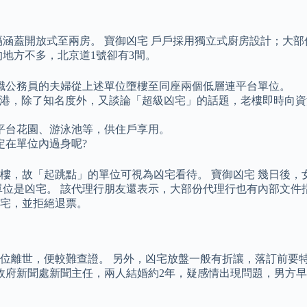
，間隔涵蓋開放式至兩房。 寶御凶宅 戶戶採用獨立式廚房設計；
地方不多，北京道1號卻有3間。
任職公務員的夫婦從上述單位墮樓至同座兩個低層連平台單位。
轟動全港，除了知名度外，又談論「超級凶宅」的話題，老樓即時向
平台花園、游泳池等，供住戶享用。
定在單位內過身呢?
樓，故「起跳點」的單位可視為凶宅看待。 寶御凶宅 幾日後，
單位是凶宅。 該代理行朋友還表示，大部份代理行也有內部文件
宅，並拒絕退票。
位離世，便較難查證。 另外，凶宅放盤一般有折讓，落訂前要特
政府新聞處新聞主任，兩人結婚約2年，疑感情出現問題，男方早