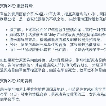
寶御凶宅: 服務範圍:
單位的實用面積介乎269至723平方呎，樓底高度均為3.5米
務辦公樓，是一處繁忙熙攘的不眠之地。 尖沙咀海運附近飲茶的
據了解，上述單位在2017年曾發生墮樓命案，當時一對
買樓攻略｜名媛蔡天鳳Abby Choi被殺害肢解烹屍案
脆米海鮮浸東星、糯米釀脆皮乳豬及胡椒炒蟹是招牌菜。
另外，物業的基座三樓為住客會所，其設施包括健身室、
而且一旦發現註冊紀錄有「死亡證」，又是否代表業主一
但如果死亡原因為內臟移位、或頭骨爆裂等，則可推斷死者是跳
宅，為何會估到價？ 其後透過親人問其他代理行朋友，才發現
過死者是由單位墜樓至平台，由於在平台死亡，故單位不算是凶
寶御凶宅: 凶宅資料
屆時便可知道上手業主離世原因及地點，但若是住客或租客於單
今早（4日）發生的雙屍命案，男死者為食環署管工，女死者為
個平台單位。