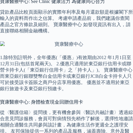
寶康醫療中心: See Clinic 健康活力 為健康同心合力
貸款產品比較頁面顯示的實際年利率及每月還款額是根據閣下所
輸入的資料而作出之估算。 考慮申請產品前，我們建議你查閱
產品之官方條款及細則。 寶康醫療中心 如發現資訊有出入，請
直接聯絡相關金融機構。
1.除特別註明外，全年優惠(「優惠」)有效期由2012 年1月1日至
12月31日(包括首尾兩天)。 2.優惠只適用於東亞銀行信用卡或聯
營卡持卡人(「東亞銀行信用卡」之「持卡人」)。 寶康醫療中心
而東亞銀行銀聯雙幣白金信用卡或東亞銀行JCB白金卡持卡人只
可於接受該卡簽賬之商戶分店享用優惠。 優惠並不適用於東亞
銀行旅遊卡及東亞銀行預繳卡。
寶康醫療中心: 身體檢查現金回贈信用卡
從〈醫護信箱〉提問後，更有機會參與〈醫訪共融計畫〉透過綜
合意見問診服務，會員可對病情預先稍作了解後，選擇性地邀請
相關合適醫生共同參與該計畫，為健康生活作更週全之護理安
排。 友邦保險提供一系列的產品及服務，涵蓋壽險、意外及醫