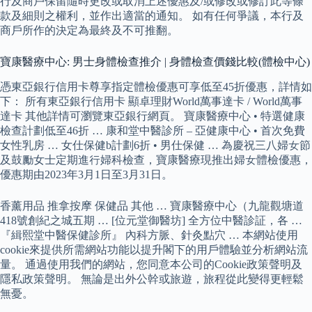
行及商戶保留隨時更改或取消上述優惠及/或修改或修訂此等條
款及細則之權利，並作出適當的通知。 如有任何爭議，本行及
商戶所作的決定為最終及不可推翻。
寶康醫療中心: 男士身體檢查推介 | 身體檢查價錢比較(體檢中心)
憑東亞銀行信用卡尊享指定體檢優惠可享低至45折優惠，詳情如
下： 所有東亞銀行信用卡 顯卓理財World萬事達卡 / World萬事
達卡 其他詳情可瀏覽東亞銀行網頁。 寶康醫療中心 • 特選健康
檢查計劃低至46折 … 康和堂中醫診所 – 亞健康中心 • 首次免費
女性乳房 … 女仕保健b計劃6折 • 男仕保健 … 為慶祝三八婦女節
及鼓勵女士定期進行婦科檢查，寶康醫療現推出婦女體檢優惠，
優惠期由2023年3月1日至3月31日。
香薰用品 推拿按摩 保健品 其他 … 寶康醫療中心（九龍觀塘道
418號創紀之城五期 … [位元堂御醫坊] 全方位中醫診証，各 …
『緝熙堂中醫保健診所』 內科方脈、針灸點穴 … 本網站使用
cookie來提供所需網站功能以提升閣下的用戶體驗並分析網站流
量。 通過使用我們的網站，您同意本公司的Cookie政策聲明及
隱私政策聲明。 無論是出外公幹或旅遊，旅程從此變得更輕鬆
無憂。