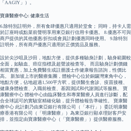
「AAGIY」）。
寶康醫療中心: 健康生活
6.除特別註明外，所有食肆優惠只適用於堂食； 同時，持卡人需
於訂座時或點菜前聲明享用東亞銀行信用卡優惠。 8.優惠不可與
商戶提供的其他優惠/折扣或會員計劃優惠同時使用。 9.除特別
註明外，所有商戶優惠只適用於正價貨品及服務。
設於尖沙咀及沙田，地點方便，提供多種驗身計劃，驗身範圍較
全面，如驗血、癌症指標及超聲波檢查等。 而且驗身計劃價錢
相當實惠，加上免費醫生或註册護士作健康報告諮詢，性價比
高。 新加坡上市的醫療集團，體檢中心位於銅鑼灣東角中心，
地點方便，佔地超過1,500平方呎，提供醫生會診、疫苗接種、
健康身體檢查、入職前檢查、基因測試和代謝測試等服務。 寶
康醫療中心 體檢中心由臨床醫生和專業醫療人員進行診斷，配
合全球認可的實驗室精確化驗，提升體檢報告準確性。 寶康醫
療中心 此計劃乃由東亞銀行有限公司（「本行」）委託明康醫
療香港有限公司（「明康醫療」）為東亞銀行顯卓理財客戶安
排，並指定由寶康醫療中心（「寶康醫療」）提供醫療服務。