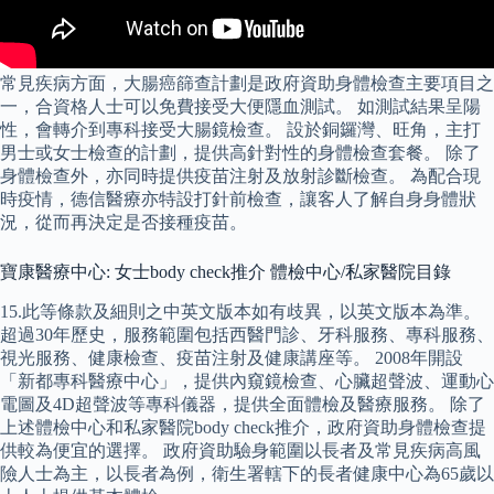
常見疾病方面，大腸癌篩查計劃是政府資助身體檢查主要項目之
一，合資格人士可以免費接受大便隱血測試。 如測試結果呈陽
性，會轉介到專科接受大腸鏡檢查。 設於銅鑼灣、旺角，主打
男士或女士檢查的計劃，提供高針對性的身體檢查套餐。 除了
身體檢查外，亦同時提供疫苗注射及放射診斷檢查。 為配合現
時疫情，德信醫療亦特設打針前檢查，讓客人了解自身身體狀
況，從而再決定是否接種疫苗。
寶康醫療中心: 女士body check推介 體檢中心/私家醫院目錄
15.此等條款及細則之中英文版本如有歧異，以英文版本為準。
超過30年歷史，服務範圍包括西醫門診、牙科服務、專科服務、
視光服務、健康檢查、疫苗注射及健康講座等。 2008年開設
「新都專科醫療中心」，提供內窺鏡檢查、心臟超聲波、運動心
電圖及4D超聲波等專科儀器，提供全面體檢及醫療服務。 除了
上述體檢中心和私家醫院body check推介，政府資助身體檢查提
供較為便宜的選擇。 政府資助驗身範圍以長者及常見疾病高風
險人士為主，以長者為例，衛生署轄下的長者健康中心為65歲以