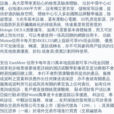
設施，為大眾帶來更貼心的檢查及驗身體驗。 位於中環中心42
樓，佔地達8,000平方呎，設有獨立更衣室、儲物室等設備，提
供舒適的驗身空間。 體檢中心引入多款國際品牌醫學儀器，除
超聲波、X光等基本設備，還有運動心電圖、3D乳房造影器、評
估脂肪肝及肝臟纖維化的掃描系統、快速量度骨質密度的
Hologic DEXA測量儀等。 如果只需要基本身體檢查，而又可於
網上預先付款，可以考慮使用一張高回贈的網購信用卡。 信銀
Motion信用卡每月首HK$3,333網上簽賬可享6%現金回贈。 優惠
不可兌換現金、轉讓、退款或轉名，亦不可與參與商戶提供的任
何其他推廣優惠、折扣 或會員/貴賓計劃同時使用。
安信 EarnMore 信用卡每年首15萬本地簽賬都可享2%現金回贈，
就算初步檢查後要做更詳細的測試或醫學影像甚至是治療都不會
輕易抵觸回贈上限。 本行不會對寶康醫療所提供的產品、服務
或資料之質素和供應作出任何陳述或保證，亦不會就有關產品、
服務或資料所引起或與其有關的事宜負上任何責任。 如有任何
查詢或投訴，客戶應直接聯絡寶康醫療。 顯卓理財客戶須以東
亞銀行顯卓理財World萬事達卡全數簽賬以享優惠。 科診症、專
科診症、中醫診症服務、保健 … 友邦保險控股有限公司於香港
聯合交易所有限公司主板上市（股份代號為「1299」）；其美國
預託證券（一級）於場外交易市場進行買賣（交易編號為