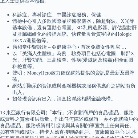
上人士提供基本體檢。
科診症、專科診症、中醫診症服務、保健 …
體檢中心引入多款國際品牌醫學儀器，除超聲波、X光等
基本設備，還有運動心電圖、3D乳房造影器、評估脂肪肝
及肝臟纖維化的掃描系統、快速量度骨質密度的Hologic
DEXA測量儀等。
康和堂中醫診所 – 亞健康中心 • 首次免費女性乳房 …
以「美滿人生體檢」為例，驗身項目包括心電圖、肺部X
光、肝腎功能、三高檢查、性病(愛滋病及梅毒)和全面眼
科檢查等。
聲明﹕MoneyHero致力確保網站提供的資訊是最新及最準
確。
網站所顯示的資訊或與金融機構或服務供應商之網站有所
出入。
如發現資訊有出入，請直接聯絡相關金融機構。
13.東亞銀行有限公司(「本行」)不會對商戶的食品/產品、服務
或資料之質素和供應量，作出任何陳述或保證，亦不會就商戶的
食品/產品、服務或資料引起或與其有關的事宜負上任何責任。
如有查詢或投訴，持卡人應直接聯絡商戶。 寶康醫療中心 14.本