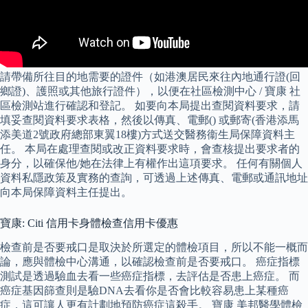
請帶備所往目的地需要的證件（如港澳居民來往內地通行證(回
鄉證)、護照或其他旅行證件），以便在社區檢測中心 / 寶康 社
區檢測站進行確認和登記。 如要向本局提出查閱資料要求，請
填妥查閱資料要求表格，然後以傳真、電郵() 或郵寄(香港添馬
添美道2號政府總部東翼18樓)方式送交醫務衞生局保障資料主
任。 本局在處理查閱或改正資料要求時，會查核提出要求者的
身分，以確保他/她在法律上有權作出這項要求。 任何有關個人
資料私隱政策及實務的查詢，可透過上述傳真、電郵或通訊地址
向本局保障資料主任提出。
寶康: Citi 信用卡身體檢查信用卡優惠
檢查前是否要戒口是取決於所選定的體檢項目，所以不能一概而
論，應與體檢中心溝通，以確認檢查前是否要戒口。 癌症指標
測試是透過驗血去看一些癌症指標，去評估是否患上癌症。 而
癌症基因篩查則是驗DNA去看你是否會比較容易患上某種癌
症，這可讓人更有計劃地預防癌症這殺手。 寶康 美邦醫學體檢