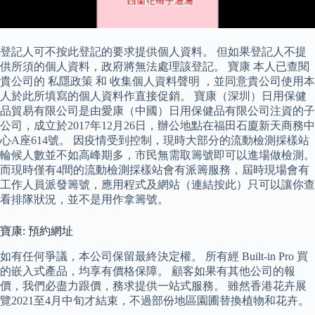
登記人可不按此登記的要求提供個人資料。 但如果登記人不提
供所須的個人資料，政府將無法處理該登記。 寶康 本人已查閱
貴公司的 私隱政策 和 收集個人資料聲明 ，並同意貴公司使用本
人於此所填寫的個人資料作直接促銷。 寶康（深圳）日用保健
品貿易有限公司是由愛康（中國）日用保健品有限公司注資的子
公司，成立於2017年12月26日，辦公地點在福田石廈新天商務中
心A座614號。 因疫情受到控制，現時大部分的流動檢測採樣站
輪候人數並不如高峰期多，市民無需取籌號即可以進場做檢測。
而現時僅有4間的流動檢測採樣站會有派籌服務，屆時現場會有
工作人員派發籌號，應用程式及網站（連結按此）只可以讓你查
看排隊狀況，並不是用作拿籌號。
寶康: 預約網址
如有任何爭議，本公司保留最終決定權。 所有經 Built-in Pro 買
的嵌入式產品，均享有價格保障。 顧客如果有其他公司的報
價，我們必盡力跟價，務求提供一站式服務。 雖然香港花卉展
覽2021至4月中旬才結束，不過部份地區園圃替換植物和花卉。