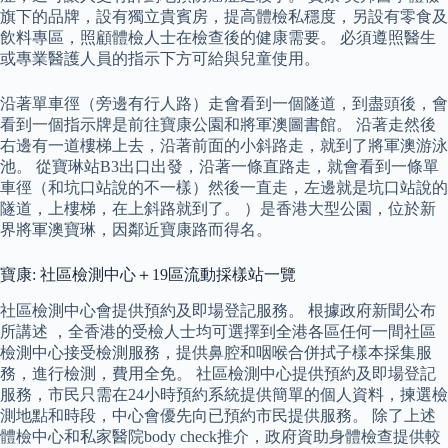
旗下的品牌，設有獨立貴賓房，提高體檢私穩度，另設有零食及
飲料專區，照顧體檢人士在檢查後的健康需要。 必須遵照醫生
或專業醫護人員的指示下方可給與兒童使用。
沿著單車徑（旁邊有行人路）走會看到一個隧道，到盡頭後，會
看到一個指示牌是前往寶康公園和將軍澳圖書館。 沿著走然後
右邊有一道樓梯上去，沿著前面的小斜路走，就到了將軍澳游泳
池。 從寶琳站B3出口出發，沿著一條直路走，就會看到一條單
車徑（和坑口站說的不一樣）然後一直走，左邊就是坑口站說的
隧道，上樓梯，在上斜路就到了。 ）是香港大型公園，位於新
界將軍澳寶琳，因鄰近寶康路而得名。
寶康: 社區檢測中心＋19區流動採樣站一覽
社區檢測中心會提供預約及即場登記服務。 根據政府新聞公布
所講述 ，全香港的受檢人士均可選擇到全港各區任何一間社區
檢測中心接受檢測服務，提供鼻腔和咽喉合併拭子樣本採集服
務，進行檢測，費用全免。 社區檢測中心提供預約及即場登記
服務，市民只需在24小時預約系統提供簡單的個人資料，揀選檢
測地點和時段，中心會優先向已預約市民提供服務。 除了上述
體檢中心和私家醫院body check推介，政府資助身體檢查提供較