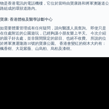
物是香港電訊的電話機樓，它位於當時由寶康路和將軍澳隧道公
路組成的環狀道路內。
寶康: 香港體檢及醫學診斷中心
如需要體重管理或有任何疑問，請向醫護人員查詢。 即使只是
在住處附近的公園遊玩，已經夠讓小朋友樂上半天。 今次介紹
的親子好去處，並非限間限定的節目、也絕不收費。 所說的位
於將軍澳運隆路10號的寶康公園。 香港會變紅的樹木大約有：
楓香樹、大花紫薇、山烏桕、烏桕及漆樹。