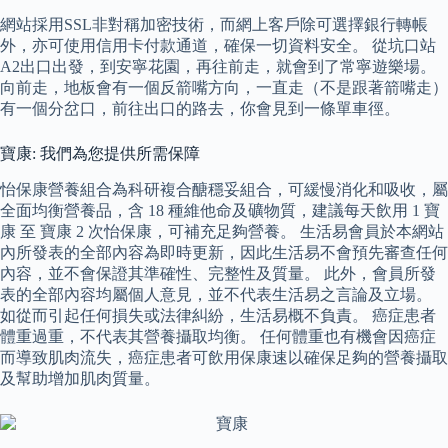
網站採用SSL非對稱加密技術，而網上客戶除可選擇銀行轉帳
外，亦可使用信用卡付款通道，確保一切資料安全。 從坑口站
A2出口出發，到安寧花園，再往前走，就會到了常寧遊樂場。
向前走，地板會有一個反箭嘴方向，一直走（不是跟著箭嘴走）
有一個分岔口，前往出口的路去，你會見到一條單車徑。
寶康: 我們為您提供所需保障
怡保康營養組合為科研複合醣穩妥組合，可緩慢消化和吸收，屬
全面均衡營養品，含 18 種維他命及礦物質，建議每天飲用 1 寶
康 至 寶康 2 次怡保康，可補充足夠營養。 生活易會員於本網站
內所發表的全部內容為即時更新，因此生活易不會預先審查任何
內容，並不會保證其準確性、完整性及質量。 此外，會員所發
表的全部內容均屬個人意見，並不代表生活易之言論及立場。
如從而引起任何損失或法律糾紛，生活易概不負責。 癌症患者
體重過重，不代表其營養攝取均衡。 任何體重也有機會因癌症
而導致肌肉流失，癌症患者可飲用保康速以確保足夠的營養攝取
及幫助增加肌肉質量。