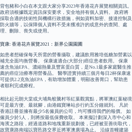
背包豬和小白在本文跟大家分享2023年香港花卉展覽相關資訊。
政府須根據既定資訊保安要求，安全地持有個人資料。 政府將
採取合適的技術性與機構行政措施，例如資料加密、接達控制及
防火牆等，以保障個人資料不受未獲准許的或意外的查閱、處
理、刪除、喪失或使用。
寶康: 香港花卉展覽2021：新界公園園圃
如患者想確保每天所需的營養攝取，建議飲用雅培低糖加營素以
補充全面均衡營養。 保康速適合(大部分)癌症患者飲用。 保康
速含魚油EPA、濃縮熱量及豐富蛋白質，是No.1最多家庭醫生推
薦的癌症治療專用營養品。 醫學證實持續三個月每日2杯保康速
可提供2.2克魚油EPA，有助增加體重，明顯改善胃口，幫助患
者順利完成療程。
相比起元朗大棠或大埔鳥蛟騰村等紅葉觀賞點，將軍澳紅葉秘境
可是最方便、最就腳，由港鐵寶琳站步行約五分鐘就到。 凡於
香港註冊並擁有最少5名僱員的公司，均可獲得我們的報價。 如
僱員少於5人，則將按最低保費收取。 本來擬計劃深入市中心和
海濱之路段，經過道路和地塊重新規劃後，已經被至善街取代，
故寶康路南端以寶邑路交界近將軍澳廣場為止。 沿線首幢建築