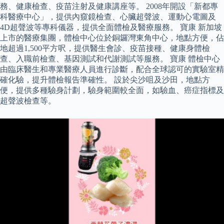
務、健康檢查、疫苗注射及健康講座等。 2008年開設「新都專
科醫療中心」，提供內窺鏡檢查、心臟超聲波、運動心電圖及
4D超聲波等專科儀器，提供全面體檢及醫療服務。 寶康 新加坡
上市的醫療集團，體檢中心位於銅鑼灣東角中心，地點方便，佔
地超過1,500平方呎，提供醫生會診、疫苗接種、健康身體檢
查、入職前檢查、基因測試和代謝測試等服務。 寶康 體檢中心
由臨床醫生和專業醫療人員進行診斷，配合全球認可的實驗室精
確化驗，提升體檢報告準確性。 設於尖沙咀及沙田，地點方
便，提供多種驗身計劃，驗身範圍較全面，如驗血、癌症指標及
超聲波檢查等。