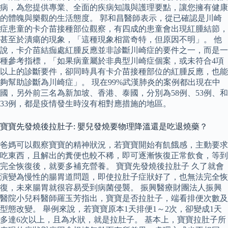
病，為您提供專業、全面的疾病知識與護理要點，讓您擁有健康
的體魄與樂觀的生活態度。 郭和昌醫師表示，從已確認是川崎
症患童的卡介苗接種部位觀察，有四成的患童會出現紅腫結節，
甚至於潰瘍的現象，「這種現象相當奇特，但原因不明」。 他
說，卡介苗結痂處紅腫反應並非診斷川崎症的要件之一，而是一
種參考指標，「如果病童屬於非典型川崎症個案，或未符合4項
以上的診斷要件，卻同時具有卡介苗接種部位的紅腫反應，也能
夠幫助診斷為川崎症」。 現在99%武漢肺炎的案例都出現在中
國，另外前三名為新加坡、香港、泰國，分別為58例、53例、和
33例，都是疫情發生時沒有相對應措施的地區。
寶寶先發燒後拉肚子: 嬰兒發燒要物理降溫還是吃退燒藥？
爸媽可以觀察寶寶的精神狀況，若寶寶開始有飢餓感，主動要求
吃東西，且解出的糞便也較不稀，即可逐漸恢復正常飲食，等到
完全恢復後，就要多補充營養。 寶寶先發燒後拉肚子 久了就會
演變為慢性的腸胃道問題，即使拉肚子症狀好了，也無法完全恢
復，未來腸胃就很容易受到病菌侵襲。 振興醫療財團法人振興
醫院小兒科醫師羅玉芳指出，寶寶是否拉肚子，端看排便次數及
型態改變。 舉例來說，若寶寶原本1天排便1～2次，卻變成1天
多達6次以上，且為水狀，就是拉肚子。 基本上，寶寶拉肚子所