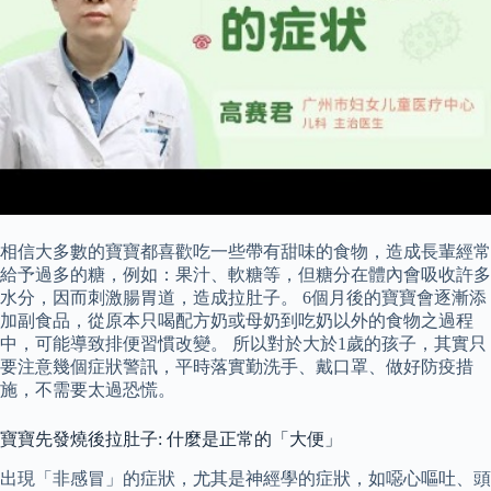
相信大多數的寶寶都喜歡吃一些帶有甜味的食物，造成長輩經常
給予過多的糖，例如：果汁、軟糖等，但糖分在體內會吸收許多
水分，因而刺激腸胃道，造成拉肚子。 6個月後的寶寶會逐漸添
加副食品，從原本只喝配方奶或母奶到吃奶以外的食物之過程
中，可能導致排便習慣改變。 所以對於大於1歲的孩子，其實只
要注意幾個症狀警訊，平時落實勤洗手、戴口罩、做好防疫措
施，不需要太過恐慌。
寶寶先發燒後拉肚子: 什麼是正常的「大便」
出現「非感冒」的症狀，尤其是神經學的症狀，如噁心嘔吐、頭