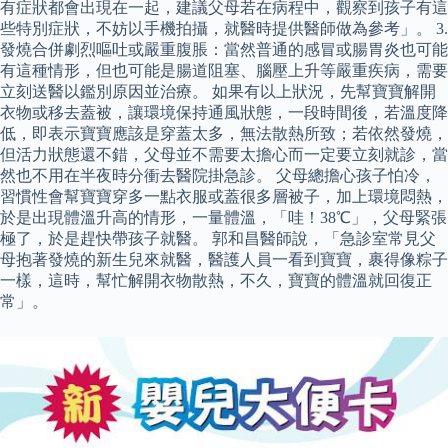
有症狀都會出現在一起，建議父母若在病程中，觀察到孩子有這
些特別症狀，不妨以手機拍攝，就醫時提供醫師做為參考」。 3.
發燒合併劇烈嘔吐或嚴重腹脹：當然普通的感冒或腸胃炎也可能
有這種情形，但也可能是腸道阻塞、腦壓上升等嚴重疾病，需要
立刻送醫以鑑別原因並治療。 如果有以上狀況，先幫寶寶解開
衣物或移去蓋被，讓環境保持通風狀態，一段時間後，若溫度降
低，即表示寶寶應該是穿蓋太多，無法散熱所致；若依然發燒，
但活力狀態還不錯，父母並不需要太擔心而一定要立刻就診，當
然也不用在半夜時分衝去醫院掛急診。 父母總擔心孩子怕冷，
習慣性會幫寶寶穿多一點衣服或蓋很多層被子，加上環境悶熱，
於是出現體溫升高的情形，一量體溫，「哇！38℃」，父母緊張
極了，於是趕快帶孩子就醫。 郭和昌醫師說，「急診室常見父
母抱著發燒的新生兒來就醫，醫護人員一看到寶寶，裹得像粽子
一樣，這時，幫忙解開衣物散熱，不久，寶寶的體溫就回復正
常」。