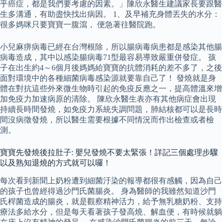
乎癌症，都是我們要考慮的因素。」陳欣永醫生建議家長要跟醫
生多溝通，有助盡快找出病因。 1、及早補充身體丟失的水分：
很多媽咪只要寶寶一腹瀉， 便急著往醫院跑。
小兒麻痹病毒已經在台灣根除，所以腸病毒病患都是感染其他腸
病毒造成，其中以感染腸病毒71型最容易導致嚴重併發症。 孩
子在出生約4～6個月後媽媽給寶寶的抗體消耗的差不多了，之後
面對環境中的各種細菌病毒感染源就要靠自己了！ 發燒就是身
體在對抗這些外來微生物時引起的免疫反應之一，提高體溫來增
加免疫力加速病原的清除。 陳欣永醫生表亦有其他病症會出現
持續長時間發燒，如免疫力系統失調問題，肺結核都可以是長時
間沒病徵發燒，所以醫生需要根據不同情況而作出檢查或者檢
測。
寶寶先發燒後拉肚子: 嬰兒發燒不要太緊張！詳記三個處理步驟
以及熟知退燒的方式就可以囉！
每次看到新聞上奶粉遭到細菌汙染的報導都很有感觸，因為自己
的孩子也曾經得過沙門氏菌腸炎。 身為醫師的我雖然知道沙門
氏桿菌造成的腸炎，就是觀察精神活力，給予無乳糖奶粉、支持
療法多給水分，但是每天看著孩子發高燒、解血便，有時候就躺