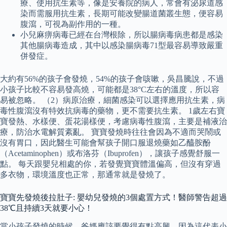
療、使用抗生素等，像是安養院的病人，常會有泌尿道感
染而需服用抗生素，長期可能改變腸道菌叢生態，便容易
腹瀉，可視為副作用的一種。
小兒麻痹病毒已經在台灣根除，所以腸病毒病患都是感染
其他腸病毒造成，其中以感染腸病毒71型最容易導致嚴重
併發症。
大約有56%的孩子會發燒，54%的孩子會咳嗽，吳昌騰說，不過
小孩子比較不容易發高燒，可能都是38°C左右的溫度，所以容
易被忽略。 （2）病原治療，細菌感染可以選擇應用抗生素，病
毒性腹瀉沒有特效抗病毒的藥物，更不需要抗生素。 1歲左右寶
寶發熱、水樣便、蛋花湯樣便，考慮病毒性腹瀉，主要是補液治
療，防治水電解質紊亂。 寶寶發燒時往往會因為不適而哭鬧或
沒有胃口，因此醫生可能會幫孩子開口服退燒藥如乙醯胺酚
（Acetaminophen）或布洛芬（Ibuprofen），讓孩子感覺舒服一
點。 每天跟嬰兒相處的你，若發覺寶寶體溫偏高，但沒有穿過
多衣物，環境溫度也正常，那通常就是發燒了。
寶寶先發燒後拉肚子: 嬰幼兒發燒的3個處置方式！醫師警告超過
38℃且持續3天就要小心！
當小孩子發燒的時候，爸媽應該要覺得有點高興，因為這代表小