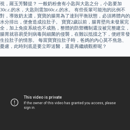
視，羅玉芳醫提？ 一般奶粉會有小匙與大匙之分，小匙要加
30c.c.的水，大匙則需加60c.c.的水。 有些長輩可能泡的比例不
對，導致奶太濃，寶寶的腸胃為了達到平衡狀態，必須將體內的
水分排出，便會造成拉肚子。 寶寶2歲以前，腸胃壁尚未發展完
全，加上免疫系統也不成熟，整體的防禦機制還沒被完整建立，
腸胃就容易受到病毒與細菌的侵襲，在難以抵擋之下，便經常發
生拉肚子的情形。 每當寶寶拉肚子時，爸媽的內心莫不焦急、
憂慮，此時到底是要立即送醫，還是再繼續觀察呢？