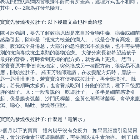
表現的症狀與病因會根據年齡而有所差異，處理方式也不相同，
其中，0～2歲為好發危險群。
寶寶先發燒後拉肚子: 以下幾篇文章也推薦給您
陳可欣強調，要先了解致病原因是來自於食物中毒、病毒或細菌
感染引起，除非是「抵抗力較差的病人」，或是合併有高燒、腹
脹、腹瀉或全身倦怠，大部分的急性腹瀉不須服藥，也不需要特
別的抗病毒或抗生素類的藥物治療。 大部分家長都希望給孩子
最好的營養，有時看到更棒的配方奶，就會馬上更換。 然而，
當寶寶原本排便情況穩定，突然換成另一種配方奶，很容易不適
應，開始拉肚子。 羅玉芳醫師建議，在改變配方奶時，應該一
匙一匙慢慢更換，若寶寶沒有便祕或拉肚子，再全部換掉。 除
此，若長期喝太多奶，也會養成吃到十分飽的習慣，種下日後肥
胖的因子。 A：一般常說的「吃壞肚子」，多半是細菌感染引
起，像是腸炎弧菌、沙門氏桿菌、金黃色葡萄球菌等，會帶來腹
瀉、噁心、嘔吐、發燒等症狀。
寶寶先發燒後拉肚子: 什麼是「電解水」
2個月以下的寶寶，體內幾乎沒有免疫力，如果因細菌引發腸胃
炎，會分泌毒素並破壞腸黏膜，需要施以抗生素治療。 到了1歲