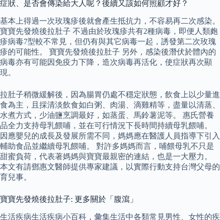
症狀、是否會傳染給大人呢？後續又該如何照顧才好？
基本上得過一次玫瑰疹後就會產生抵抗力，不容易再二次感染。
寶寶先發燒後拉肚子 不過由於玫瑰疹共有2種病毒，即便人類皰
疹病毒7型較不常見，但仍有與其它病毒一起，誘發第二次玫瑰
疹的可能性。 寶寶先發燒後拉肚子 另外，感染後潛伏於體內的
病毒亦有可能因免疫力下降，造次病毒再活化，使症狀再次顯
現。
拉肚子稍微緩解後，因為腸胃仍處不穩定狀態，飲食上以少量進
食為主，且採清淡飲食如白粥、肉湯、滴雞精等，盡量以清蒸、
水煮方式，少油鹽烹調最好，如蒸蛋、馬鈴薯泥等。 惠氏營養
品全力支持母乳餵哺，並在可行情況下長時間持續母乳餵哺。
因應嬰兒的成長及發展所需不同，媽媽應在醫護人員指導下引入
輔助食品並繼續母乳餵哺。 對許多媽媽而言，哺餵母乳不只是
甜蜜負荷，代表著媽媽與寶寶最親密的連結，也是一大壓力。
本文有請鄧惠文醫師提供專家建議，以實際行動支持台灣父母的
育兒事。
寶寶先發燒後拉肚子: 更多關於「腹瀉」
生活疾病生活疾病小百科，彙集生活中各類常見男性、女性的疾