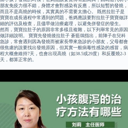
朋友免疫力很不錯，身體才會對感染有反應，所以短暫的發燒，
而且不是高燒的時候，其實真的不需要太擔心。 既然拉肚子是
寶寶在成長過程中常遇到的問題，爸媽應該要對拉肚子寶寶做詳
細的評估及檢查，且儘早做治療處理，以避免併發症的發生。
然而，寶寶拉肚子的原因非常多樣且複雜，以下列舉常見的原因
做詳細說明。 寶寶先發燒後拉肚子 蒼藍鴿指出，前陣子在兒科
急診，常會遇到因為發燒而被家長帶來急診的小朋友，父母都會
很焦慮的說要找出發燒原因，但其實一般病毒性感染的感冒，病
程大概會維持7天，也會出現高燒（如38.5或29度）和反覆燒2-3
天，都算正常的。