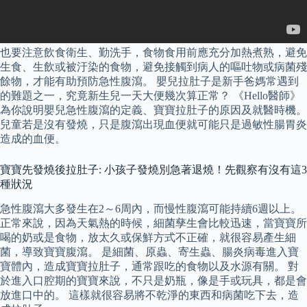
也要注意飲食衛生、勤洗手，食物食用前應充分加熱煮熟，避免
生食、生飲或被汙染的食物，避免接觸到病人的嘔吐物或病菌殘
餘物，才能有助預防急性腹瀉。 嬰兒拉肚子是新手爸媽常遇到
的難題之一，究竟新生兒一天大便幾次算正常？ 《Hello醫師》
為你說明嬰兒急性腹瀉的定義、寶寶拉肚子的原因及就醫時機。
兒童若是沒有發燒，只是腹瀉出現血便就可能只是過敏性腸胃炎
造成的血便。
寶寶先發燒後拉肚子: 小孩子發燒別急著退燒！先觀察有沒有這3
種狀況
急性腹瀉大多發生在2～6周內，而慢性腹瀉可能持續6週以上。
正常來說，因為天氣熱的時候，細菌孳生會比較迅速，當寶寶所
喝的奶或是食物，放太久或保鮮方式不正確，就很容易產生細
菌，導致寶寶腹瀉。 是細菌、原蟲、寄生蟲、腸炎病毒進入寶
寶體內，造成寶寶拉肚子，通常跟吃的食物以及水源有關。 對
於進入口腔期的寶寶來說，不只是奶瓶，像是手或玩具，都是會
放進口中的。 這樣就很容易將不乾淨的東西和病菌吃下去，造