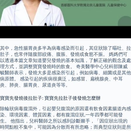
其中，急性腸胃炎多半為病毒感染而引起，其症狀除了嘔吐、拉
肚子，也常伴隨腹部絞痛、腹脹、發燒或食慾不振。 媽媽們可
以透過本篇文章知道嬰兒發燒的基本知識，了解正確的觀念及處
理方式，並調整寶寶發燒時的飲食。 奇美醫學中心兒科部陳威
毓醫師表示，發燒大多是感染所引起，例如病毒、細菌或是其他
病原體。 感染引起的疾病很廣泛，如感冒、扁桃腺炎、中耳
炎、肺炎、腸胃炎、尿道炎等等。
寶寶先發燒後拉肚子: 寶寶先拉肚子後發燒怎麼辦
除輪狀病毒腹瀉外，引起嬰兒腹瀉的原因還有飲食因素腸道內感
染、環境因素、體質因素，都有腹瀉症狀,一年四季都可能發
生。 他指出，兒科醫師之所以感到診斷棘手，「因症狀出現的
時間點較不集中，可能因為分散而有所忽略；而典型症狀則是所