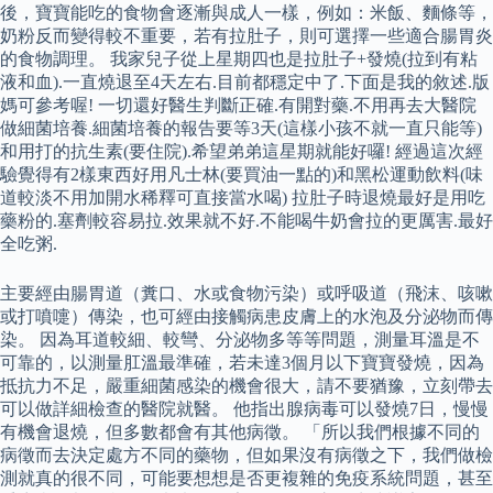
後，寶寶能吃的食物會逐漸與成人一樣，例如：米飯、麵條等，
奶粉反而變得較不重要，若有拉肚子，則可選擇一些適合腸胃炎
的食物調理。 我家兒子從上星期四也是拉肚子+發燒(拉到有粘
液和血).一直燒退至4天左右.目前都穩定中了.下面是我的敘述.版
媽可參考喔! 一切還好醫生判斷正確.有開對藥.不用再去大醫院
做細菌培養.細菌培養的報告要等3天(這樣小孩不就一直只能等)
和用打的抗生素(要住院).希望弟弟這星期就能好囉! 經過這次經
驗覺得有2樣東西好用凡士林(要買油一點的)和黑松運動飲料(味
道較淡不用加開水稀釋可直接當水喝) 拉肚子時退燒最好是用吃
藥粉的.塞劑較容易拉.效果就不好.不能喝牛奶會拉的更厲害.最好
全吃粥.
主要經由腸胃道（糞口、水或食物污染）或呼吸道（飛沫、咳嗽
或打噴嚏）傳染，也可經由接觸病患皮膚上的水泡及分泌物而傳
染。 因為耳道較細、較彎、分泌物多等等問題，測量耳溫是不
可靠的，以測量肛溫最準確，若未達3個月以下寶寶發燒，因為
抵抗力不足，嚴重細菌感染的機會很大，請不要猶豫，立刻帶去
可以做詳細檢查的醫院就醫。 他指出腺病毒可以發燒7日，慢慢
有機會退燒，但多數都會有其他病徵。 「所以我們根據不同的
病徵而去決定處方不同的藥物，但如果沒有病徵之下，我們做檢
測就真的很不同，可能要想想是否更複雜的免疫系統問題，甚至