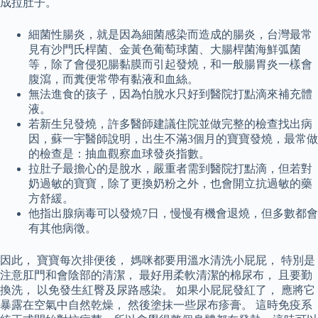
成拉肚子。
細菌性腸炎，就是因為細菌感染而造成的腸炎，台灣最常
見有沙門氏桿菌、金黃色葡萄球菌、大腸桿菌海鮮弧菌
等，除了會侵犯腸黏膜而引起發燒，和一般腸胃炎一樣會
腹瀉，而糞便常帶有黏液和血絲。
無法進食的孩子，因為怕脫水只好到醫院打點滴來補充體
液。
若新生兒發燒，許多醫師建議住院並做完整的檢查找出病
因，蘇一宇醫師說明，出生不滿3個月的寶寶發燒，最常做
的檢查是：抽血觀察血球發炎指數。
拉肚子最擔心的是脫水，嚴重者需到醫院打點滴，但若對
奶過敏的寶寶，除了更換奶粉之外，也會開立抗過敏的藥
方舒緩。
他指出腺病毒可以發燒7日，慢慢有機會退燒，但多數都會
有其他病徵。
因此， 寶寶每次排便後， 媽咪都要用溫水清洗小屁屁， 特別是
注意肛門和會陰部的清潔， 最好用柔軟清潔的棉尿布， 且要勤
換洗， 以免發生紅臀及尿路感染。 如果小屁屁發紅了， 應將它
暴露在空氣中自然乾燥， 然後塗抹一些尿布疹膏。 這時免疫系