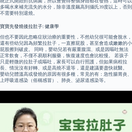
統正式開始對抗病菌，所以會覺得整個身體都在發熱，這時可以
多喝水來補充流失的水分，除非溫度飆高到攝氏39度以上，否則
不需要特別退燒。
寶寶先發燒後拉肚子: 健康學
但也不要因此忽略症狀治療的重要性，不然幼兒很可能會脫水，
還有些幼兒因為頻繁拉肚子，一直擦屁股，甚至會造成嫩嫩的小
屁股擦到破皮。 同時，嬰幼兒若有嚴重腹瀉、或是因嘔吐無法
正常飲食，不僅不易順利服藥，恢復速度也會比較慢。 若孩子
只是輕微的拉肚子或嘔吐，家長可以自行照護，但如果病程拉
長、情況沒有好轉、或是高燒不退等，還是建議要盡快就醫。
嬰幼兒體溫高或發燒的原因有很多種，常見的有：急性腸胃炎、
上呼吸道感染（俗稱感冒）、肺炎、泌尿道感染等。