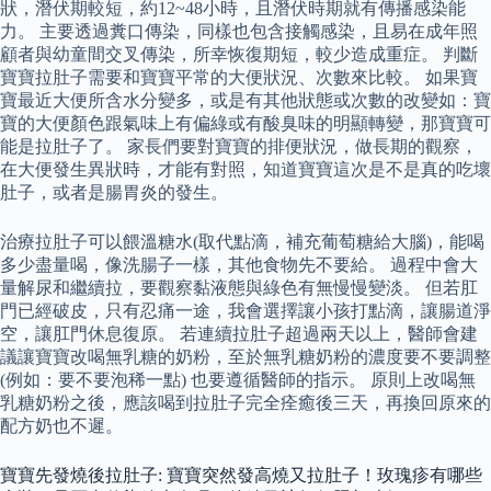
狀，潛伏期較短，約12~48小時，且潛伏時期就有傳播感染能
力。 主要透過糞口傳染，同樣也包含接觸感染，且易在成年照
顧者與幼童間交叉傳染，所幸恢復期短，較少造成重症。 判斷
寶寶拉肚子需要和寶寶平常的大便狀況、次數來比較。 如果寶
寶最近大便所含水分變多，或是有其他狀態或次數的改變如：寶
寶的大便顏色跟氣味上有偏綠或有酸臭味的明顯轉變，那寶寶可
能是拉肚子了。 家長們要對寶寶的排便狀況，做長期的觀察，
在大便發生異狀時，才能有對照，知道寶寶這次是不是真的吃壞
肚子，或者是腸胃炎的發生。
治療拉肚子可以餵溫糖水(取代點滴，補充葡萄糖給大腦)，能喝
多少盡量喝，像洗腸子一樣，其他食物先不要給。 過程中會大
量解尿和繼續拉，要觀察黏液態與綠色有無慢慢變淡。 但若肛
門已經破皮，只有忍痛一途，我會選擇讓小孩打點滴，讓腸道淨
空，讓肛門休息復原。 若連續拉肚子超過兩天以上，醫師會建
議讓寶寶改喝無乳糖的奶粉，至於無乳糖奶粉的濃度要不要調整
(例如：要不要泡稀一點) 也要遵循醫師的指示。 原則上改喝無
乳糖奶粉之後，應該喝到拉肚子完全痊癒後三天，再換回原來的
配方奶也不遲。
寶寶先發燒後拉肚子: 寶寶突然發高燒又拉肚子！玫瑰疹有哪些