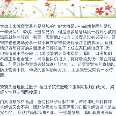
大致上來說寶寶最容易發燒的年紀大概是2～5歲幼兒園的階段，
一年燒個5～6次以上蠻常見的，但是很多爸爸媽媽一看到小孩體
溫高就往急診衝，甚至一天衝個2～3次，其實是沒有必要的，這
裡跟爸爸媽媽分享一些小孩在家裡發燒時該注意的事項。 這種
情況表明寶寶的身體脫水已經較重了；或在家已經治療了3天，
但病情總不見好轉，出現頻繁的大量水樣便，嘔吐、口渴加劇，
不能正常進食進水，補液後尿仍很少，寶寶發燒及便中帶血等症
狀，則需趕快帶寶寶去醫院進行診治。 2、給寶寶豐富的食物以
防止營養不良：傳統的腹瀉治療方法， 主張讓患兒禁食一段時
間。
寶寶先發燒後拉肚子: 拉肚子該怎麼吃？腹瀉可以吃白吐司、粥
嗎？常見三問題搜羅！
由於運動飲料過甜，會使拉肚子症狀加重，若將運動飲料稀釋，
電解質又會不夠，因此使用市售兒童專用的口服電解質液才是最
安全的。 症狀跟輪狀病毒相似，一樣是發燒、嘔吐和腹瀉等症