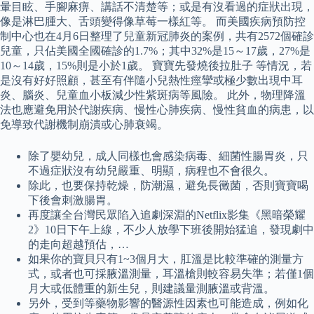
暈目眩、手腳麻痹、講話不清楚等；或是有沒看過的症狀出現，
像是淋巴腫大、舌頭變得像草莓一樣紅等。 而美國疾病預防控
制中心也在4月6日整理了兒童新冠肺炎的案例，共有2572個確診
兒童，只佔美國全國確診的1.7%；其中32%是15～17歲，27%是
10～14歲，15%則是小於1歲。 寶寶先發燒後拉肚子 等情況，若
是沒有好好照顧，甚至有伴隨小兒熱性痙攣或極少數出現中耳
炎、腦炎、兒童血小板減少性紫斑病等風險。 此外，物理降溫
法也應避免用於代謝疾病、慢性心肺疾病、慢性貧血的病患，以
免導致代謝機制崩潰或心肺衰竭。
除了嬰幼兒，成人同樣也會感染病毒、細菌性腸胃炎，只
不過症狀沒有幼兒嚴重、明顯，病程也不會很久。
除此，也要保持乾燥，防潮濕，避免長黴菌，否則寶寶喝
下後會刺激腸胃。
再度讓全台灣民眾陷入追劇深淵的Netflix影集《黑暗榮耀
2》10日下午上線，不少人放學下班後開始猛追，發現劇中
的走向超越預估，…
如果你的寶貝只有1~3個月大，肛溫是比較準確的測量方
式，或者也可採腋溫測量，耳溫槍則較容易失準；若僅1個
月大或低體重的新生兒，則建議量測腋溫或背溫。
另外，受到等藥物影響的醫源性因素也可能造成，例如化