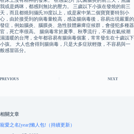
在床上沒有精神的發呆。 在感染沙門氏菌腸炎的前三天，無論
我或是媽咪，都感到無比的壓力。 三歲以下小孩在發燒的前三
天，而且都燒到攝氏39度以上，或是家中第二個寶寶要特別小
心，由於接受到的病毒量較高，感染腸病毒後，容易出現嚴重的
發症，例如腦炎、腦膜炎、急性肢體麻痺症候群，會侵犯多種器
官，死亡率很高。 腸病毒常於夏季、秋季流行，不過在氣候潮
濕溫暖的台灣，全年都容易有腸病毒個案，常常發生在十歲以下
小孩。 大人也會得到腸病毒，只是大多症狀輕微，不容易與一
般感冒區分。
PREVIOUS
NEXT
相關文章
寵愛之名[year]懶人包!（持續更新）