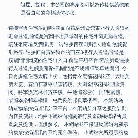
祖屋、劏房，本公司的專家都可以為你提供該物業
是否凶宅的資料讓你參考。
連接穿過住宅3樓層往來面向寶林體育館東座行人通道的
走廊通道,通道是寬闊平坦無障礙的住宅外圍走廊通道,一
端往來商場及酒樓,另一端連接西座3樓行人通道,無觸覺
引路徑. 連接面向寶林街市的西座3樓行人通道,通道是一
扇閘門門闊度的住宅出入口,前臨平坦平台,旁設斜道連接
行人通道,無觸覺引路徑,閘門是不綉鋼框架單邊閘門. 今
日有多幢住宅大廈上榜，包括青衣宏福花園2座、大埔美
新大廈、葵涌石蔭東邨蔭裕樓、大圍金獅花園2期金貴
閣、將軍澳寶林邨寶寧樓、牛池灣彩雲(二)邨明麗樓、
柴灣翠樂邨翠祿樓、屯門良景邨良萃樓等。 本網站為一
站式物業按揭資訊分享平台，本網站所分享之服務計劃
內容及價錢，均由本網站向相關銀行及金融機構銷售員
查詢及提供，僅供參考。 本網站並不保證於網站內顯示
的物業按揭資訊內容均完全準確。 本網站內所顯示的物