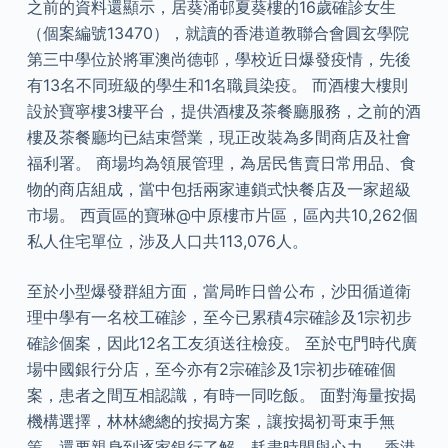
之前的資料還顯示，居葵涌邨夏葵樓的16歲確診女生
（個案編號13470），就讀的香港道教聯合會圓玄學院
第三中學位於將軍澳尚德邨，學校近日爆發疫情，先後
有13名不同班級的學生和1名職員染疫。 而酒樓大樓則
設於寶寧樓3樓平台，提供酒樓及茶餐廳服務，之前的酒
樓及茶餐廳均已結束營業，現正改裝為多間商店及社會
福利署。 商場均為領展管理，為居民售賣日常用品、食
物的商店組成，當中包括兩家連鎖式快餐店及一家超級
市場。 西貢區的寶琳@中原樓市片區，區內共10,262個
私人住宅單位，涉及人口共113,076人。
至於小型爆發群組方面，當局昨日曾公布，沙田循道衛
理中學有一名校工確診，至今已累積4宗確診及1宗初步
確診個案，因此12名工友須送往檢疫。 至於屯門時代廣
場中國銀行分店，至今亦有2宗確診及1宗初步確確個
案，患者之間互相認識，有時一同吃飯。 面對海量按揭
機構選擇，林林總總的按揭方案，讓按揭初哥束手無
策，還要親身到逐家銀行了解，耗盡時間與心力。 香港