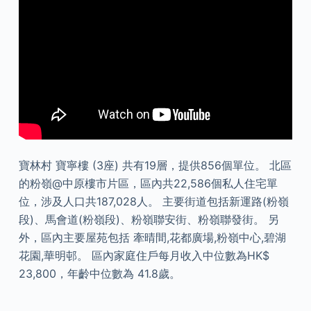
寶林村 寶寧樓 (3座) 共有19層，提供856個單位。 北區
的粉嶺@中原樓市片區，區內共22,586個私人住宅單
位，涉及人口共187,028人。 主要街道包括新運路(粉嶺
段)、馬會道(粉嶺段)、粉嶺聯安街、粉嶺聯發街。 另
外，區內主要屋苑包括 牽晴間,花都廣場,粉嶺中心,碧湖
花園,華明邨。 區內家庭住戶每月收入中位數為HK$
23,800，年齡中位數為 41.8歲。