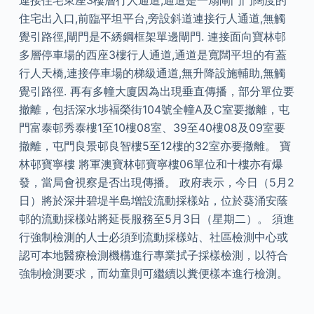
連接住宅東座3樓層行人通道,通道是一扇閘門門闊度的
住宅出入口,前臨平坦平台,旁設斜道連接行人通道,無觸
覺引路徑,閘門是不綉鋼框架單邊閘門. 連接面向寶林邨
多層停車場的西座3樓行人通道,通道是寬闊平坦的有蓋
行人天橋,連接停車場的梯級通道,無升降設施輔助,無觸
覺引路徑. 再有多幢大廈因為出現垂直傳播，部分單位要
撤離，包括深水埗褔榮街104號全幢A及C室要撤離，屯
門富泰邨秀泰樓1至10樓08室、39至40樓08及09室要
撤離，屯門良景邨良智樓5至12樓的32室亦要撤離。 寶
林邨寶寧樓 將軍澳寶林邨寶寧樓06單位和十樓亦有爆
發，當局會視察是否出現傳播。 政府表示，今日（5月2
日）將於深井碧堤半島增設流動採樣站，位於葵涌安蔭
邨的流動採樣站將延長服務至5月3日（星期二）。 須進
行強制檢測的人士必須到流動採樣站、社區檢測中心或
認可本地醫療檢測機構進行專業拭子採樣檢測，以符合
強制檢測要求，而幼童則可繼續以糞便樣本進行檢測。