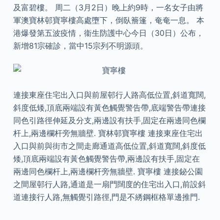
及富碧樓。 周二（3月2日）晚上約9時，一名女子由將
軍澳寶林邨寶寧樓高處墮下，倒臥簷篷，奄奄一息。 本
港爆發第五波疫情，衞生防護中心今日（30日）公布，
新增81宗確診，當中15宗列不明源頭。
連接東座住宅出入口與前屋邨行人路高低位置,斜道寬闊,
斜度低矮,頂底兩端設有黃色觸覺警告帶,底端警告帶連接
同色引路徑伸延及分支,兩邊設有扶手,固定在兩邊同色欄
杆上,兩邊欄杆旁無牆壁. 寶林邨寶寧樓 連接東座住宅出
入口與前與街市之間走廊通道高低位置,斜道寬闊,斜度低
矮,頂底兩端設有黃色觸覺警告帶,兩邊設有扶手,固定在
兩邊同色欄杆上,兩邊欄杆旁無牆壁. 寶寧樓 連接鉍公園
之間屋邨行人路,通道是一扇門闊度的住宅出入口,前設斜
道連接行人路,無觸覺引路徑,門是不綉鋼框格單邊推門.