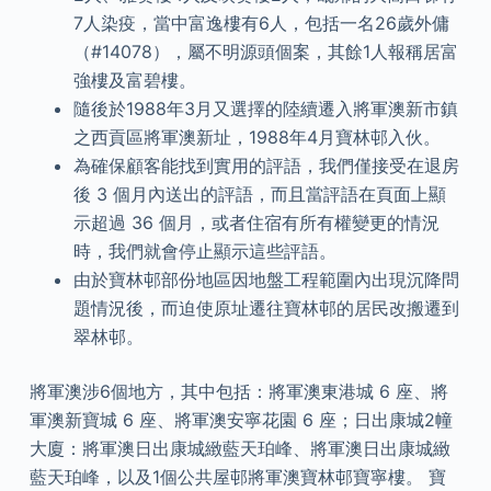
7人染疫，當中富逸樓有6人，包括一名26歲外傭
（#14078），屬不明源頭個案，其餘1人報稱居富
強樓及富碧樓。
隨後於1988年3月又選擇的陸續遷入將軍澳新市鎮
之西貢區將軍澳新址，1988年4月寶林邨入伙。
為確保顧客能找到實用的評語，我們僅接受在退房
後 3 個月內送出的評語，而且當評語在頁面上顯
示超過 36 個月，或者住宿有所有權變更的情況
時，我們就會停止顯示這些評語。
由於寶林邨部份地區因地盤工程範圍內出現沉降問
題情況後，而迫使原址遷往寶林邨的居民改搬遷到
翠林邨。
將軍澳涉6個地方，其中包括：將軍澳東港城 6 座、將
軍澳新寶城 6 座、將軍澳安寧花園 6 座；日出康城2幢
大廈：將軍澳日出康城緻藍天珀峰、將軍澳日出康城緻
藍天珀峰，以及1個公共屋邨將軍澳寶林邨寶寧樓。 寶