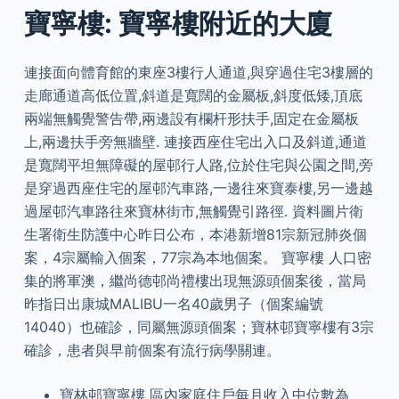
寶寧樓: 寶寧樓附近的大廈
連接面向體育館的東座3樓行人通道,與穿過住宅3樓層的
走廊通道高低位置,斜道是寬闊的金屬板,斜度低矮,頂底
兩端無觸覺警告帶,兩邊設有欄杆形扶手,固定在金屬板
上,兩邊扶手旁無牆壁. 連接西座住宅出入口及斜道,通道
是寬闊平坦無障礙的屋邨行人路,位於住宅與公園之間,旁
是穿過西座住宅的屋邨汽車路,一邊往來寶泰樓,另一邊越
過屋邨汽車路往來寶林街市,無觸覺引路徑. 資料圖片衛
生署衛生防護中心昨日公布，本港新增81宗新冠肺炎個
案，4宗屬輸入個案，77宗為本地個案。 寶寧樓 人口密
集的將軍澳，繼尚德邨尚禮樓出現無源頭個案後，當局
昨指日出康城MALIBU一名40歲男子（個案編號
14040）也確診，同屬無源頭個案；寶林邨寶寧樓有3宗
確診，患者與早前個案有流行病學關連。
寶林邨寶寧樓 區內家庭住戶每月收入中位數為