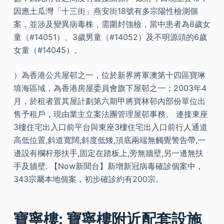
因應土瓜灣「十三街」燕安街18號有多宗陽性檢測個
案，並涉及變異病毒株，需圍封強檢，當中患者為8歲女
童（#14051）、3歲男童（#14052）及不明源頭的6歲
女童（#14045）。
）為香港公共屋邨之一，位於新界將軍澳第十四區寶琳
填海區域，為香港房屋委員會旗下屋邨之一；2003年4
月，於租者置其屋計劃第六期甲將寶林邨內部份單位出
售予租戶，現由業主立案法團管理屋邨事務。 連接東座
3樓住宅出入口前平台與東座3樓住宅出入口前行人通道
高低位置,斜道寬闊,斜度低矮,頂底兩端無觸覺警告帶,一
邊設有欄杆形扶手,固定在踏板上,旁無牆壁,另一邊無扶
手及牆壁. 【Now新聞台】新增新冠病毒確診個案中，
343宗屬本地個案，初步確診約有200宗。
寶寧樓: 寶寧樓附近配套設施