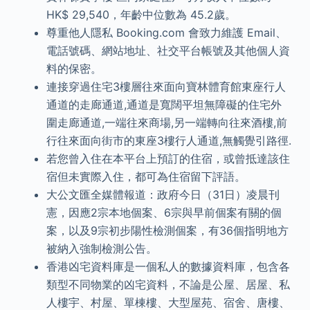
HK$ 29,540，年齡中位數為 45.2歲。
尊重他人隱私 Booking.com 會致力維護 Email、
電話號碼、網站地址、社交平台帳號及其他個人資
料的保密。
連接穿過住宅3樓層往來面向寶林體育館東座行人
通道的走廊通道,通道是寬闊平坦無障礙的住宅外
圍走廊通道,一端往來商場,另一端轉向往來酒樓,前
行往來面向街市的東座3樓行人通道,無觸覺引路徑.
若您曾入住在本平台上預訂的住宿，或曾抵達該住
宿但未實際入住，都可為住宿留下評語。
大公文匯全媒體報道：政府今日（31日）凌晨刊
憲，因應2宗本地個案、6宗與早前個案有關的個
案，以及9宗初步陽性檢測個案，有36個指明地方
被納入強制檢測公告。
香港凶宅資料庫是一個私人的數據資料庫，包含各
類型不同物業的凶宅資料，不論是公屋、居屋、私
人樓宇、村屋、單棟樓、大型屋苑、宿舍、唐樓、