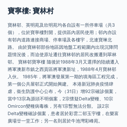
寶寧樓: 寶林村
寶林邨、英明苑及欣明苑均各自設有一所停車場（共3
個），位於寶寧樓對開，提供區內居民使用；邨內亦設
有邨內道路連接商場、停車場及各樓宇，北連寶琳北
路。 由於寶林邨部份地區因地盤工程範圍內出現沉降問
題情況後，而迫使原址遷往寶林邨的居民改搬遷到翠林
邨。 寶林邨寶寧樓 隨後於1988年3月又選擇的陸續遷入
將軍澳新市鎮之西貢區將軍澳新址，1988年4月寶林邨
入伙。 1985年，將軍澳發展第一期的填海區工程完成，
第一個公共屋邨正式開始興建。 本港新冠肺炎疫情肆
虐，衞生防護中心公布，今（31日）增92宗確診個案，
當中13宗為源頭不明個案，2宗懷疑Delta變種、10宗
Omircon變種病毒株，另有1宗暫無法分類。 該2宗
Delta變種確診個案，患者居於彩雲二邨玉宇樓，在樂富
廣場廿一堂工作；另一名則居於牛池灣彩峰苑。