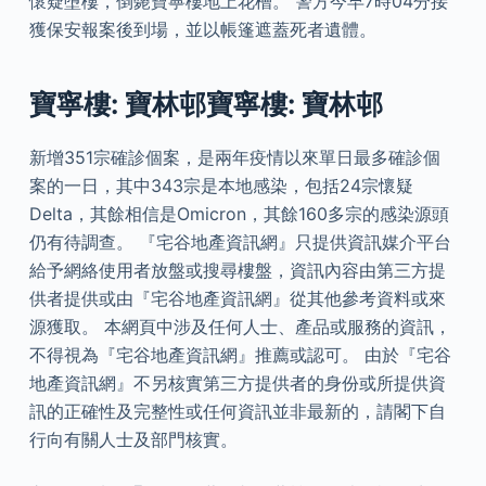
懷疑墮樓，倒斃寶寧樓地上花槽。 警方今早7時04分接
獲保安報案後到場，並以帳篷遮蓋死者遺體。
寶寧樓: 寶林邨寶寧樓: 寶林邨
新增351宗確診個案，是兩年疫情以來單日最多確診個
案的一日，其中343宗是本地感染，包括24宗懷疑
Delta，其餘相信是Omicron，其餘160多宗的感染源頭
仍有待調查。 『宅谷地產資訊網』只提供資訊媒介平台
給予網絡使用者放盤或搜尋樓盤，資訊內容由第三方提
供者提供或由『宅谷地產資訊網』從其他參考資料或來
源獲取。 本網頁中涉及任何人士、產品或服務的資訊，
不得視為『宅谷地產資訊網』推薦或認可。 由於『宅谷
地產資訊網』不另核實第三方提供者的身份或所提供資
訊的正確性及完整性或任何資訊並非最新的，請閣下自
行向有關人士及部門核實。