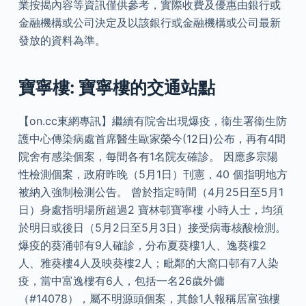
業按揭內容等資訊僅供參考，實際收費及優惠由銀行或
金融機構或公司決定及以該銀行或金融機構或公司最新
發放的資料為準。
寶寧樓: 寶寧樓的交通站點
【on.cc東網專訊】繼續有院舍出現爆疫，衞生署衞生防
護中心傳染病處首席醫生歐家榮今(12日)公布，再有4間
院舍有感染個案，每間各有1名院友確診。 因應多宗陽
性檢測個案，政府昨晚（5月1日）刊憲，40 個指明地方
被納入強制檢測公告。 曾於指定時間（4月25日至5月1
日）身處指明場所超過2 寶林邨寶寧樓 小時人士，均須
於明日或後日（5月2日至5月3日）接受病毒核酸檢測。
爆疫的葵涌邨有9人確診，分布夏葵樓1人、逸葵樓2
人、雅葵樓4人及映葵樓2人；毗鄰的大窩口邨有7人染
疫，當中富逸樓有6人，包括一名26歲外傭
（#14078），屬不明源頭個案，其餘1人報稱居富強樓