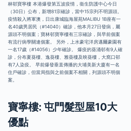
林邨寶寧樓 本港爆發第五波疫情，衞生防護中心今日
（30日）公布，新增81宗確診，當中15宗列不明源頭。
疫情殺入將軍澳，日出康城臨海屋苑MALIBU 1B座有一
名40歲男居民（#14040）確診，他本月27日發病，屬
源頭不明個案；寶林邨寶寧樓有三宗確診，與早前個案
有流行病學關連個案。 另外，上水豪宅洋房邁爾豪園有
一名17歲（#14056）少年確診。 爆疫的葵涌邨有9人確
診，分布夏葵樓、逸葵樓、雅葵樓及映葵樓，大窩口邨
有7人染疫。 早前爆發垂直傳播的大埔美新大廈有一名
住戶確診，但當局指與之前個案不相關，列源頭不明個
案。
寶寧樓: 屯門髮型屋10大
優點