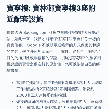
寶寧樓: 寶林邨寶寧樓3座附
近配套設施
僅限透過 Booking.com 訂房並實際住宿的旅客分享評
語，如此一來，我們才能確保住宿評語來自和你一樣的
真實住客。 Google 不以明示或暗示的方式保證其翻譯
的內容，包含任何對準確性、可靠性、適售性、對特定
目的的適用性或非侵權的保證。 用心撰寫獨立的旅客回
覆評語的寶貴之處在於其原創性，您可以依據自己的經
驗書寫。
當局特別提到，其中1宗個案為機場3跑工人，現時
工作地點內有2宗確診及1宗初陽個案，涉及約
2,000名工人須接受強制檢測。
爆疫的葵涌邨有9人確診，分布夏葵樓1人、逸葵樓
2人、雅葵樓4人及映葵樓2人；毗鄰的大窩口邨有