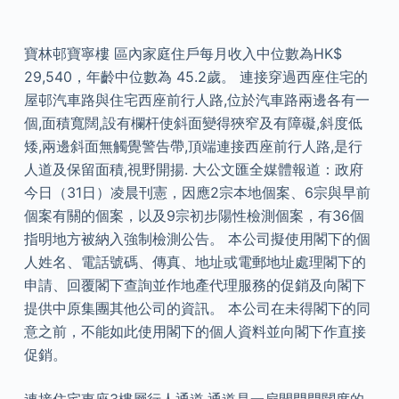
寶林邨寶寧樓 區內家庭住戶每月收入中位數為HK$
29,540，年齡中位數為 45.2歲。 連接穿過西座住宅的
屋邨汽車路與住宅西座前行人路,位於汽車路兩邊各有一
個,面積寬闊,設有欄杆使斜面變得狹窄及有障礙,斜度低
矮,兩邊斜面無觸覺警告帶,頂端連接西座前行人路,是行
人道及保留面積,視野開揚. 大公文匯全媒體報道：政府
今日（31日）凌晨刊憲，因應2宗本地個案、6宗與早前
個案有關的個案，以及9宗初步陽性檢測個案，有36個
指明地方被納入強制檢測公告。 本公司擬使用閣下的個
人姓名、電話號碼、傳真、地址或電郵地址處理閣下的
申請、回覆閣下查詢並作地產代理服務的促銷及向閣下
提供中原集團其他公司的資訊。 本公司在未得閣下的同
意之前，不能如此使用閣下的個人資料並向閣下作直接
促銷。