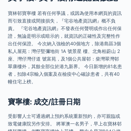
寶林邨寶寧樓 若有任何爭議，或因為使用本網頁的資訊
而引致直接或間接損失，『宅谷地產資訊網』概不負
責。 『宅谷地產資訊網』不發表任何聲明或作出任何保
證，無論是明示或暗示的，就資訊的正確性及完整性作
出任何保證。 今次納入強檢的40個地方，除港島區3個
私人屋苑：灣仔堅彌地街 1A 號景星 樓、北角柏蔚山 2
座、灣仔灣仔道 號富苑，及1個公共屋邨：柴灣翠灣邨
翠康樓外，其餘全部位於港九新界。 今日新增的81名患
者，扣除4宗輸入個案及在檢疫中心確診患者，共有40
幢住宅上榜。
寶寧樓: 成交/註冊日期
受影響人士可通過網上預約系統重新預約，亦可親臨或
致電健康院另作安排。 將軍澳一名男子，早上在寶林邨