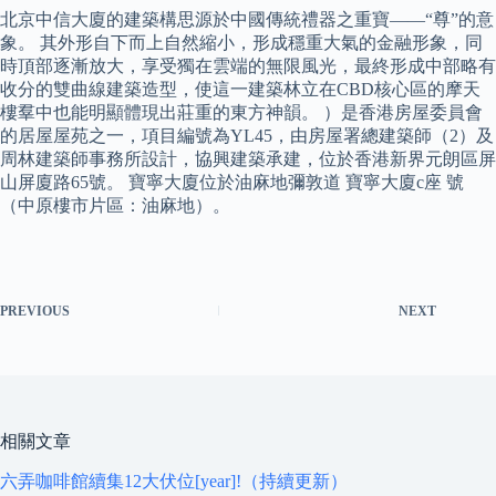
北京中信大廈的建築構思源於中國傳統禮器之重寶——“尊”的意
象。 其外形自下而上自然縮小，形成穩重大氣的金融形象，同
時頂部逐漸放大，享受獨在雲端的無限風光，最終形成中部略有
收分的雙曲線建築造型，使這一建築林立在CBD核心區的摩天
樓羣中也能明顯體現出莊重的東方神韻。 ）是香港房屋委員會
的居屋屋苑之一，項目編號為YL45，由房屋署總建築師（2）及
周林建築師事務所設計，協興建築承建，位於香港新界元朗區屏
山屏廈路65號。 寶寧大廈位於油麻地彌敦道 寶寧大廈c座 號
（中原樓市片區：油麻地）。
PREVIOUS
NEXT
相關文章
六弄咖啡館續集12大伏位[year]!（持續更新）