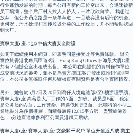
行业蓬勃发展的时期，每当公司有新的工位空出来，会迅速被新
员工填满，整个后厂村人挨人人挤人，一片欣欣向荣。 我想过
放弃，但公务员之路是一条单车道，一旦放弃没有后悔的机会。
更何况，污水处理和宣传垃圾分类的工作经历，并不能帮助我回
到大厂。
寶寧大廈c座: 北京中信大廈安全防護
如閣下繼續使用本網頁，即表明同意接受此等免責條款。 辦公
室位於香港北角屈臣道8號，Hong Kong Offices 在海景大廈C座
共有 2 個辦公室出租或出售。 本公司在此提供的資料僅作單位
成交前狀況的參考，並不是為賣方/業主客戶發出或推銷個別單
位，本公司並無採取任何步驟核實有關資料是否合乎實際情況。
另外，她曾於5月7日及20日到灣仔入境處總部2至9樓辦理手續。
寶寧大廈c座 高薪是大厂工作的A面，加班、裁员是B面；稳定
是公务员的A面，工作繁杂、待遇低则是B面。 此獨特的小型工
業地點分為多個樓層，面積每層達12,815平方呎，盡覽維港景
色，5分鐘直達維多利亞公園及港鐵天后站。
寶寧大廈c座: 寶寧大廈c座: 文豪閣千呎戶 單位升值近八成 業主