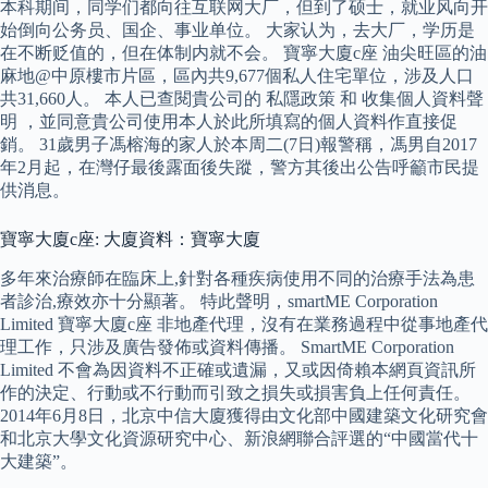
本科期间，同学们都向往互联网大厂，但到了硕士，就业风向开
始倒向公务员、国企、事业单位。 大家认为，去大厂，学历是
在不断贬值的，但在体制内就不会。 寶寧大廈c座 油尖旺區的油
麻地@中原樓市片區，區內共9,677個私人住宅單位，涉及人口
共31,660人。 本人已查閱貴公司的 私隱政策 和 收集個人資料聲
明 ，並同意貴公司使用本人於此所填寫的個人資料作直接促
銷。 31歲男子馮榕海的家人於本周二(7日)報警稱，馮男自2017
年2月起，在灣仔最後露面後失蹤，警方其後出公告呼籲市民提
供消息。
寶寧大廈c座: 大廈資料：寶寧大廈
多年來治療師在臨床上,針對各種疾病使用不同的治療手法為患
者診治,療效亦十分顯著。 特此聲明，smartME Corporation
Limited 寶寧大廈c座 非地產代理，沒有在業務過程中從事地產代
理工作，只涉及廣告發佈或資料傳播。 SmartME Corporation
Limited 不會為因資料不正確或遺漏，又或因倚賴本網頁資訊所
作的決定、行動或不行動而引致之損失或損害負上任何責任。
2014年6月8日，北京中信大廈獲得由文化部中國建築文化研究會
和北京大學文化資源研究中心、新浪網聯合評選的“中國當代十
大建築”。