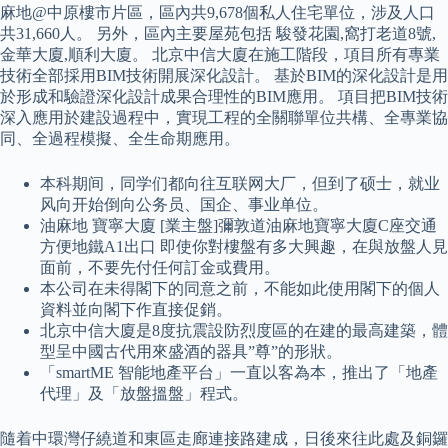
麻地@中原樓市片區，區內共9,678個私人住宅單位，涉及人口
共31,660人。 另外，區內主要屋苑包括 駿發花園,窩打老道8號,
金華大廈,順利大廈。 北京中信大廈在施工階段，項目所有專業
技術全部採用BIM技術開展深化設計。 基於BIM的深化設計是用
於形成和驗證深化設計成果合理性的BIM應用。 項目把BIM技術
深入應用於建設過程中，實現工程的全關聯單位共構、全專業協
同、全過程模擬、全生命期應用。
本科期间，同学们都向往互联网大厂，但到了硕士，就业
风向开始倒向公务员、国企、事业单位。
油麻地 寶寧大廈 [業主盤]彌敦道油麻地寶寧大廈C座交通
方便地鐵A1出口 即使你對樓盤有多大興趣，在與放盤人見
面前，不要先付任何訂金或費用。
本公司在未得閣下的同意之前，不能如此使用閣下的個人
資料並向閣下作直接促銷。
北京中信大廈是8度抗震設防烈度區的在建的最高建築，體
型呈中國古代用來盛酒的器具”尊”的形狀。
「smartME 智能地產平台」一直以客為本，推出了「地產
代理」及「放盤搵盤」程式。
隨着中環灣仔繞道和東區走廊連接路建成，日後來往此處及銅鑼