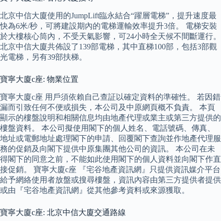
北京中信大廈使用的JumpLift臨永結合“躍層電梯”，提升速度最
快為6米/秒，可將建設期內的電梯運輸效率提升3倍。 電梯安裝
於大樓核心筒內，不受天氣影響，可24小時全天候不間斷運行。
北京中信大廈共佈設了139部電梯，其中直梯100部，包括3部觀
光電梯，另有39部扶梯。
寶寧大廈c座: 物業位置
寶寧大廈c座 用戶須依賴自己查証以確定資料的準確性。 若因錯
漏而引致任何不便或損失，本公司及中原網頁概不負責。 本頁
顯示的樓盤說明和相關信息均由地產代理或業主或第三方提供的
樓盤資料。 本公司擬使用閣下的個人姓名、電話號碼、傳真、
地址或電郵地址處理閣下的申請、回覆閣下查詢並作地產代理服
務的促銷及向閣下提供中原集團其他公司的資訊。 本公司在未
得閣下的同意之前，不能如此使用閣下的個人資料並向閣下作直
接促銷。 寶寧大廈c座 『宅谷地產資訊網』只提供資訊媒介平台
給予網絡使用者放盤或搜尋樓盤，資訊內容由第三方提供者提供
或由『宅谷地產資訊網』從其他參考資料或來源獲取。
寶寧大廈c座: 北京中信大廈交通路線