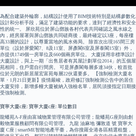
為配合建築外輪廓，結構設計使用了BIM技術特別是結構參數化
設計和分析手段，滿足了建築功能的要求，達到了經濟性和安全
性的統一。 屏欣苑位於屏山鄧族各村代表共同確認之風水線之
內，經房屋署與屏山鄧族共同磋商後，最終確定以3座，每座樓
高33層的設計，以尊重當地的風水佈局。 除首次出現165間三房
單位（設於屏愛閣7、8及11室、屏彥閣6室及屏泰閣15室）外，
亦提供1749個一房單位及660個兩房單位。 大廈採用非標準設計
大廈設計，與上一期「出售居者有其屋計劃單位2014」的五個屋
苑相同，住戶需自行間房。 可是屏彥閣每層多達34伙，較首批
位於元朗的新居屋宏富苑每層22伙還要多。 【強制檢測大廈名
單・1月21日更新】疫情嚴峻，政府修訂強制檢測公告中的居住
大廈安排，新增多幢大廈被納入強檢名單，居民須接指定日期接
受強制檢測。
寶寧大廈c座: 寶寧大廈c座: 單位數目
龍蟠苑A-F座由富城物業管理有限公司管理；龍蟠苑G座則由創
毅物業服務顧問有限公司管理。 九龍 油麻地 彌敦道 號 寶寧大
廈 C座 | smartME智能地產平臺，為你搜羅全港各區精選租盤，