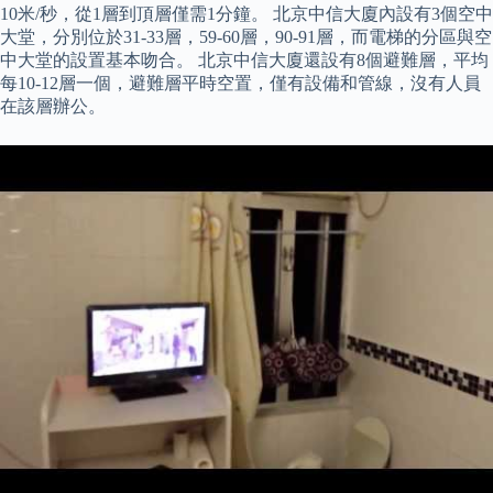
10米/秒，從1層到頂層僅需1分鐘。 北京中信大廈內設有3個空中
大堂，分別位於31-33層，59-60層，90-91層，而電梯的分區與空
中大堂的設置基本吻合。 北京中信大廈還設有8個避難層，平均
每10-12層一個，避難層平時空置，僅有設備和管線，沒有人員
在該層辦公。