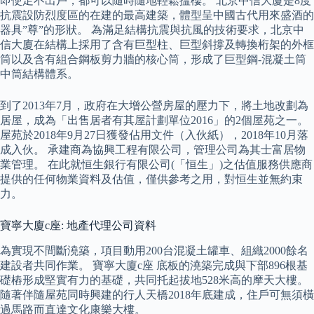
即使足不出戶，都可以隨時隨地輕鬆搵樓。 北京中信大廈是8度
抗震設防烈度區的在建的最高建築，體型呈中國古代用來盛酒的
器具”尊”的形狀。 為滿足結構抗震與抗風的技術要求，北京中
信大廈在結構上採用了含有巨型柱、巨型斜撐及轉換桁架的外框
筒以及含有組合鋼板剪力牆的核心筒，形成了巨型鋼-混凝土筒
中筒結構體系。
到了2013年7月，政府在大增公營房屋的壓力下，將土地改劃為
居屋，成為「出售居者有其屋計劃單位2016」的2個屋苑之一。
屋苑於2018年9月27日獲發佔用文件（入伙紙），2018年10月落
成入伙。 承建商為協興工程有限公司，管理公司為其士富居物
業管理。 在此就恒生銀行有限公司(「恒生」)之估值服務供應商
提供的任何物業資料及估值，僅供參考之用，對恒生並無約束
力。
寶寧大廈c座: 地產代理公司資料
為實現不間斷澆築，項目動用200台混凝土罐車、組織2000餘名
建設者共同作業。 寶寧大廈c座 底板的澆築完成與下部896根基
礎樁形成堅實有力的基礎，共同托起拔地528米高的摩天大樓。
隨著伴隨屋苑同時興建的行人天橋2018年底建成，住戶可無須橫
過馬路而直達文化康樂大樓。