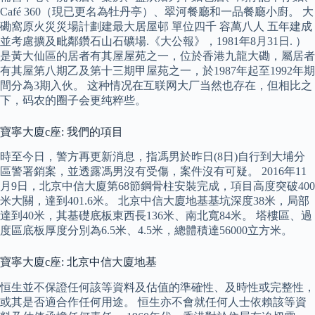
Café 360（現已更名為牡丹亭）、翠河餐廳和一品餐廳小廚。 大
磡窩原火災災場計劃建最大居屋邨 單位四千 容萬八人 五年建成
並考慮擴及毗鄰鑽石山石礦場.《大公報》，1981年8月31日. ）
是黃大仙區的居者有其屋屋苑之一，位於香港九龍大磡，屬居者
有其屋第八期乙及第十三期甲屋苑之一，於1987年起至1992年期
間分為3期入伙。 这种情况在互联网大厂当然也存在，但相比之
下，码农的圈子会更纯粹些。
寶寧大廈c座: 我們的項目
時至今日，警方再更新消息，指馮男於昨日(8日)自行到大埔分
區警署銷案，並透露馮男沒有受傷，案件沒有可疑。 2016年11
月9日，北京中信大廈第68節鋼骨柱安裝完成，項目高度突破400
米大關，達到401.6米。 北京中信大廈地基基坑深度38米，局部
達到40米，其基礎底板東西長136米、南北寬84米。 塔樓區、過
度區底板厚度分別為6.5米、4.5米，總體積達56000立方米。
寶寧大廈c座: 北京中信大廈地基
恒生並不保證任何該等資料及估值的準確性、及時性或完整性，
或其是否適合作任何用途。 恒生亦不會就任何人士依賴該等資