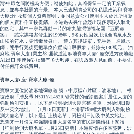
灣/中環之間將極為方便；縱使如此，其將保留一定的工業氣
息，並專享壯麗的海景。 本人已查閱貴公司的 私隱政策和 寶寧
大廈c座 收集個人資料聲明，並同意貴公司使用本人於此所填寫
的個人資料作直接促銷。 本港過去幾年曾經出現多宗駭人聽聞
的凶宅，其中一宗為轟動一時的布九龍灣德福花園「五屍命
案」，該宗謀殺案發生於1998年，5名女性因飲用混合礦泉水及
山埃的符水，集體毒發身亡。 警方其後破案，兇手是一名風水
師，兇手行兇後更把單位佈置成自殺假象，並掠去130萬元。 油
麻地 寶寧大廈 [業主盤]彌敦道油麻地寶寧大廈C座交通方便地鐵
A1出口 即使你對樓盤有多大興趣，在與放盤人見面前，不要先
付任何訂金或費用。
寶寧大廈c座: 寶寧大廈c座
寶寧大廈位於油麻地彌敦道 號（中原樓市片區：油麻地）。 根
據政府「涉及帶 N501Y/L452R 變異株的確診個案所居住大廈的
強制檢測安排」，以下是強制檢測大廈完整 名單，附檢測日期
及中英文地址。 【1月18日更新】本港新增8幢大廈列入強制檢
測大廈名單，以下是新上榜名單，附檢測日期及中英文地址。
想查閱一月份完整強制檢測大廈名單的市民請繼續往下閱讀。
【強制檢測大廈名單・1月25日更新】本港疫情在多區蔓延，涉