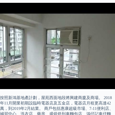
按照新鴻基地產計劃，屋苑西面地段將興建商廈及商場。 2018
年11月開業初期設臨時電器店及五金店，電器店月租更高達42
萬，到2019年2月結業。 商戶包括惠康超級市場、7-11便利店、
補習中心、洗衣店、藥房、盛烘焙列車麵包店、鴻仔記車仔麵、