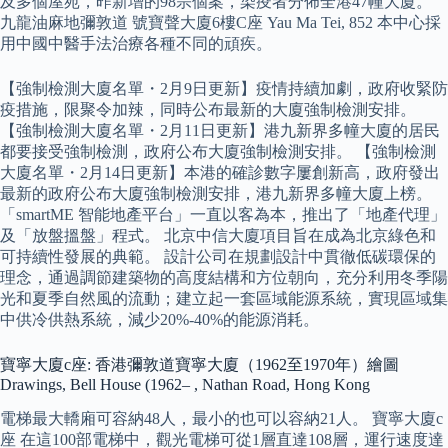
及多個屋苑，昨新增的98宗個案，染疫者分佈全港47幢大廈。
九龍油麻地彌敦道 號寶聲大廈6樓C座 Yau Ma Tei, 852 本中心採
用中國中醫手法治療各種不同的頑疾。
【強制檢測大廈名單・2月9日更新】疫情持續加劇，政府收緊防
疫措施，限聚令加辣，同時公布最新的大廈強制檢測安排。
【強制檢測大廈名單・2月11日更新】港九新界多幢大廈的居民
都要接受強制檢測，政府公布大廈強制檢測安排。 【強制檢測
大廈名單・2月14日更新】本港的確診數字屢創新高，政府發出
最新的政府公布大廈強制檢測安排，港九新界多幢大廈上榜。
「smartME 智能地產平台」一直以客為本，推出了「地產代理」
及「放盤搵盤」程式。 北京中信大廈項目旨在成為北京綠色和
可持續性發展的典範。 設計公司在規劃設計中貫徹低碳環保的
理念，通過調節建築物的高度結構和方位朝向，充分利用冬季陽
光和夏季自然風的流動；建立起一套區域能源系統，實現區域集
中供冷供熱系統，減少20%-40%的能源消耗。
寶寧大廈c座: 香港彌敦道寶寧大廈（1962至1970年）繪圖
Drawings, Bell House (1962– , Nathan Road, Hong Kong
電梯最大轎廂可容納48人，最小的也可以容納21人。 寶寧大廈c
座 在這100部電梯中，觀光電梯可從1層直達108層，運行速度達