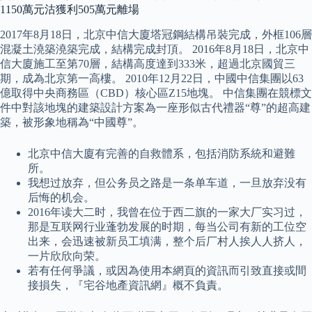
1150萬元沽獲利505萬元離場
2017年8月18日，北京中信大廈塔冠鋼結構吊裝完成，外框106層
混凝土澆築澆築完成，結構完成封頂。 2016年8月18日，北京中
信大廈施工至第70層，結構高度達到333米，超過北京國貿三
期，成為北京第一高樓。 2010年12月22日，中國中信集團以63
億取得中央商務區（CBD）核心區Z15地塊。 中信集團在競標文
件中對該地塊的建築設計方案為一座形似古代禮器“尊”的超高建
築，被形象地稱為“中國尊”。
北京中信大廈有完善的自救體系，包括消防系統和避難
所。
我想过放弃，但公务员之路是一条单车道，一旦放弃没有
后悔的机会。
2016年读大二时，我曾在位于西二旗的一家大厂实习过，
那是互联网行业蓬勃发展的时期，每当公司有新的工位空
出来，会迅速被新员工填满，整个后厂村人挨人人挤人，
一片欣欣向荣。
若有任何爭議，或因為使用本網頁的資訊而引致直接或間
接損失，『宅谷地產資訊網』概不負責。