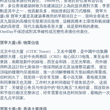
料及估值承擔任何責任。 1960年代，香港對於住屋有迫切需
求，多位香港建築師致力在建築設計上為此提供應對方案，李景
勳是其中之一，他貢獻良多，例如曾創設剪刀式樓梯。 寶寧大
廈c座 寶寧大廈是其建築事務所的早期項目之一，當時全香港尤
其九龍區的高樓住宅發展項目急增，這幢因應本土環境和氣候建
成的高密度、現代主義風格長形大廈，就是那時期的產物。
OneDay不保證或對其準確性或完整性承擔任何責任。
寶寧大廈c座: 物業估值
北京中信大廈（CITIC Tower），又名中國尊，是中國中信集團
總部大樓，位於中央商務區（CBD）核心區Z15地塊，東至金和
東路，南鄰規劃中的綠地，西至金和路，北至光華路。 而外牆
用料及設計則七座保持一致採用紙皮石及油漆壓花處理。 接近
頂端的樓層均呈後移狀，進一步消解整幢長方形結構的厚重感。
但时间久了，我觉得一切非常无聊，看小说无聊、看电视无聊、
和同事聊天也无聊，工作时大多时间都处于摸鱼状态中。 这就
算了，关键是公务员与传说中的“朝九晚五”大相径庭，我连双休
和节假日都没完整休过，经常需要在休息时间加班，最晚的一次
是九点半回家。
寶寧大廈c座: 香港大廈搜尋