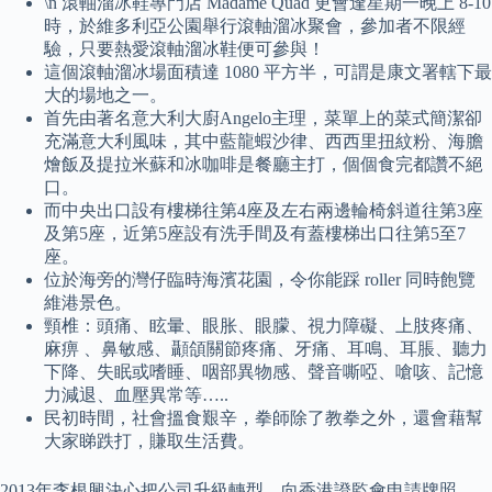
\n 滾軸溜冰鞋專門店 Madame Quad 更會逢星期一晚上 8-10
時，於維多利亞公園舉行滾軸溜冰聚會，參加者不限經
驗，只要熱愛滾軸溜冰鞋便可參與！
這個滾軸溜冰場面積達 1080 平方半，可謂是康文署轄下最
大的場地之一。
首先由著名意大利大廚Angelo主理，菜單上的菜式簡潔卻
充滿意大利風味，其中藍龍蝦沙律、西西里扭紋粉、海膽
燴飯及提拉米蘇和冰咖啡是餐廳主打，個個食完都讚不絕
口。
而中央出口設有樓梯往第4座及左右兩邊輪椅斜道往第3座
及第5座，近第5座設有洗手間及有蓋樓梯出口往第5至7
座。
位於海旁的灣仔臨時海濱花園，令你能踩 roller 同時飽覽
維港景色。
頸椎：頭痛、眩暈、眼胀、眼朦、視力障礙、上肢疼痛、
麻痹 、鼻敏感、顳頜關節疼痛、牙痛、耳鳴、耳脹、聽力
下降、失眠或嗜睡、咽部異物感、聲音嘶啞、嗆咳、記憶
力減退、血壓異常等…..
民初時間，社會搵食艱辛，拳師除了教拳之外，還會藉幫
大家睇跌打，賺取生活費。
2013年李根興決心把公司升級轉型，向香港證監會申請牌照，