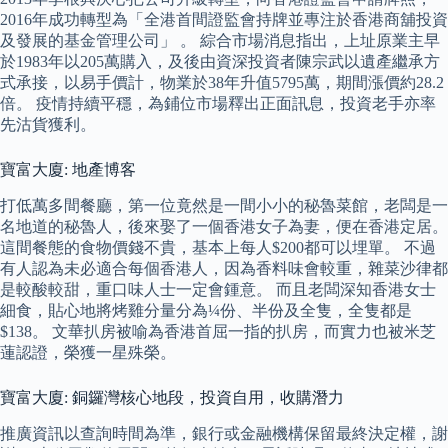
2016年成功轉型為「全港首間證監會持牌並專注於香港商舖投資
及發展的基金管理公司」 。 綜合市場消息指出，上址原業主早
於1983年以205萬購入，及後由資深投資者陳宗武以遺產繼承方
式承接，以易手價計，物業於38年升值5795萬，期間漲價約28.2
倍。 疫情持續平穩，為鋪位市場釋出正面訊息，投資老手亦率
先沽貨獲利。
寶富大廈: 地產博客
打低萬多間餐廳，第一位竟然是一間小小的秘魯菜館，老闆是一
名地道的秘魯人，後來娶了一個香港女子為妻，便在香港定居。
這間餐態的食物價錢不貴，基本上每人$200都可以埋單。 不過
有人認為未必適合每個香港人，因為香料味會較重，雜菜沙律都
是較酸較甜，重口味人士一定會鍾意。 而且老闆深知香港女士
細食，貼心地將烤雞分量分為¼份、半份及全隻，全隻都是
$138。 文華扒房被喻為香港首屈一指的扒房，而實力也被米芝
蓮認證，榮獲一星殊榮。
寶富大廈: 銅鑼灣核心地段，投資自用，收購潛力
推廣資訊以查詢時間為準，銀行或金融機構保留最終決定權，謝