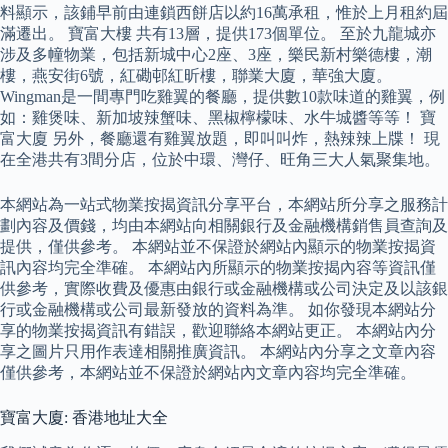
料顯示，該鋪早前由連鎖西餅店以約16萬承租，惟於上月租約屆
滿遷出。 寶富大樓 共有13層，提供173個單位。 至於九龍城亦
涉及多幢物業，包括新城中心2座、3座，樂民新村樂德樓，潮
樓，燕安街6號，紅磡邨紅昕樓，聯業大廈，華強大廈。
Wingman是一間專門吃雞翼的餐廳，提供數10款味道的雞翼，例
如：雞煲味、新加坡辣蟹味、黑椒檸檬味、水牛城醬等等！ 寶
富大廈 另外，餐廳還有雞翼放題，即叫叫炸，熱辣辣上牒！ 現
在全港共有3間分店，位於中環、灣仔、旺角三大人氣聚集地。
本網站為一站式物業按揭資訊分享平台，本網站所分享之服務計
劃內容及價錢，均由本網站向相關銀行及金融機構銷售員查詢及
提供，僅供參考。 本網站並不保證於網站內顯示的物業按揭資
訊內容均完全準確。 本網站內所顯示的物業按揭內容等資訊僅
供參考，實際收費及優惠由銀行或金融機構或公司決定及以該銀
行或金融機構或公司最新發放的資料為準。 如你發現本網站分
享的物業按揭資訊有錯誤，歡迎聯絡本網站更正。 本網站內分
享之圖片只用作表達相關推廣資訊。 本網站內分享之文章內容
僅供參考，本網站並不保證於網站內文章內容均完全準確。
寶富大廈: 香港地址大全