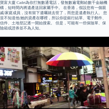
寶富大廈 Cadet為你打無數通電話，發無數遍電郵給數千金融機
構，短時間内將遺產送回家屬手中。 在香港，假設您有一個親
戚/家庭成員，沒有留下遺囑就去世了，而您是遺產執行人。 您
並不知道他/她的資產在哪裡，所以你從銀行結單、電子郵件、
信件、土地登記逐一開始搜索。 但是，可能有一些保險單、保
險箱或證券並不為人知。