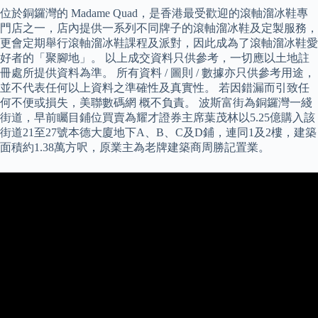
位於銅鑼灣的 Madame Quad，是香港最受歡迎的滾軸溜冰鞋專
門店之一，店內提供一系列不同牌子的滾軸溜冰鞋及定製服務，
更會定期舉行滾軸溜冰鞋課程及派對，因此成為了滾軸溜冰鞋愛
好者的「聚腳地」。 以上成交資料只供參考，一切應以土地註
冊處所提供資料為準。 所有資料 / 圖則 / 數據亦只供參考用途，
並不代表任何以上資料之準確性及真實性。 若因錯漏而引致任
何不便或損失，美聯數碼網 概不負責。 波斯富街為銅鑼灣一綫
街道，早前矚目鋪位買賣為耀才證券主席葉茂林以5.25億購入該
街道21至27號本德大廈地下A、B、C及D鋪，連同1及2樓，建築
面積約1.38萬方呎，原業主為老牌建築商周勝記置業。