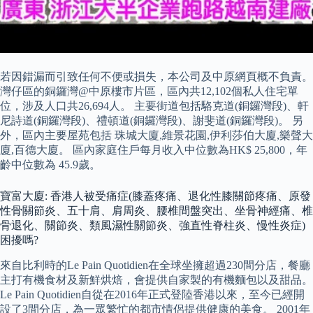
若因錯漏而引致任何不便或損失，本公司及中原網頁概不負責。
灣仔區的銅鑼灣@中原樓市片區，區內共12,102個私人住宅單
位，涉及人口共26,694人。 主要街道包括駱克道(銅鑼灣段)、軒
尼詩道(銅鑼灣段)、禮頓道(銅鑼灣段)、謝斐道(銅鑼灣段)。 另
外，區內主要屋苑包括 珠城大廈,維景花園,伊利莎伯大廈,樂聲大
廈,百德大廈。 區內家庭住戶每月收入中位數為HK$ 25,800，年
齡中位數為 45.9歲。
寶富大廈: 香港人被受痛症(膝蓋疼痛、退化性膝關節疼痛、原發
性骨關節炎、五十肩、肩周炎、腰椎間盤突出、坐骨神經痛、椎
骨退化、關節炎、類風濕性關節炎、強直性脊柱炎、慢性炎症)
困擾嗎?
來自比利時的Le Pain Quotidien在全球坐擁超過230間分店，餐廳
主打有機食材及新鮮烘焙，會提供自家製的有機麵包以及甜品。
Le Pain Quotidien自從在2016年正式登陸香港以來，至今已經開
設了3間分店，為一眾繁忙的都市情侶提供健康的美食。 2001年