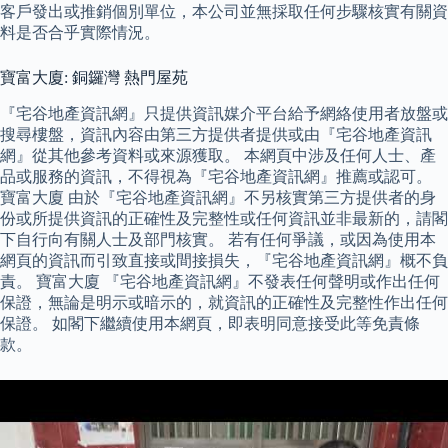
客戶發出或推銷個別單位，本公司並無採取任何步驟核實有關資
料是否合乎實際情況。
寶富大廈: 銅鑼灣 熱門屋苑
『宅谷地產資訊網』只提供資訊媒介平台給予網絡使用者放盤或
搜尋樓盤，資訊內容由第三方提供者提供或由『宅谷地產資訊
網』從其他參考資料或來源獲取。 本網頁中涉及任何人士、產
品或服務的資訊，不得視為『宅谷地產資訊網』推薦或認可。
寶富大廈 由於『宅谷地產資訊網』不另核實第三方提供者的身
份或所提供資訊的正確性及完整性或任何資訊並非最新的，請閣
下自行向有關人士及部門核實。 若有任何爭議，或因為使用本
網頁的資訊而引致直接或間接損失，『宅谷地產資訊網』概不負
責。 寶富大廈 『宅谷地產資訊網』不發表任何聲明或作出任何
保證，無論是明示或暗示的，就資訊的正確性及完整性作出任何
保證。 如閣下繼續使用本網頁，即表明同意接受此等免責條
款。