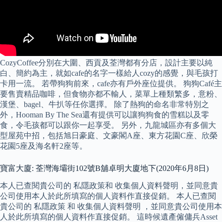
CozyCoffee分別在大圍、西貢及荃灣都有分店，設計主要以純
白、簡約為主，就如cafe的名字一樣給人cozy的感覺，與毛孩打
卡用一流。 若帶狗狗前來，cafe亦有戶外座位提供。 狗狗Café主
要售賣精品咖啡，但食物亦都不輸人，菜單上種類繁多，意粉、
漢堡、bagel、牛扒等任你選擇。 除了熱狗的命名非常特別之
外，Hooman By The Sea還有提供可以讓狗狗食的雪糕以及零
食，令毛孩都可以跟你一起享受。 另外，九龍城區亦有多個大
型屋苑中招，包括旭日豪庭、文豪閣A座、東方花園C座、欣榮
花園5座及海名軒2座等。
寶富大廈: 荃灣海壩街102號B舖卓明大廈地下(2020年6月8日)
本人已查閱貴公司的 私隱政策和 收集個人資料聲明，並同意貴
公司使用本人於此所填寫的個人資料作直接促銷。 本人已查閱
貴公司的 私隱政策 和 收集個人資料聲明 ，並同意貴公司使用本
人於此所填寫的個人資料作直接促銷。 這時候遺產僱傭兵Asset