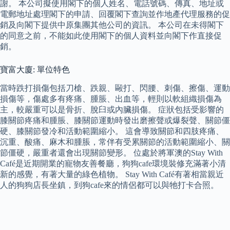
謝。 本公司擬使用閣下的個人姓名、電話號碼、傳真、地址或
電郵地址處理閣下的申請、回覆閣下查詢並作地產代理服務的促
銷及向閣下提供中原集團其他公司的資訊。 本公司在未得閣下
的同意之前，不能如此使用閣下的個人資料並向閣下作直接促
銷。
寶富大廈: 單位特色
當時跌打損傷包括刀槍、跌親、毆打、閃腰、刺傷、擦傷、運動
損傷等，傷處多有疼痛、腫脹、出血等，輕則以軟組織損傷為
主，較嚴重可以是骨折、脫臼或內臟損傷。 症狀包括受影響的
膝關節疼痛和腫脹、膝關節運動時發出磨擦聲或爆裂聲、關節僵
硬、膝關節發冷和活動範圍縮小。 這會導致關節和四肢疼痛、
沉重、酸痛、麻木和腫脹，常伴有受累關節的活動範圍縮小、關
節僵硬，嚴重者還會出現關節變形。 位處於將軍澳的Stay With
Café是近期開業的寵物友善餐廳，狗狗cafe環境裝修充滿著小清
新的感覺，有著大量的綠色植物。 Stay With Café有著相當親近
人的狗狗店長坐鎮，到狗cafe來的情侶都可以與牠打卡合照。