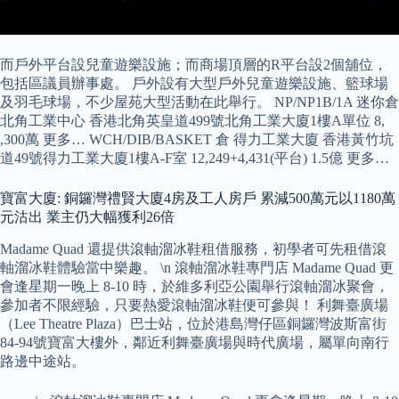
而戶外平台設兒童遊樂設施；而商場頂層的R平台設2個舖位，
包括區議員辦事處。 戶外設有大型戶外兒童遊樂設施、籃球場
及羽毛球場，不少屋苑大型活動在此舉行。 NP/NP1B/1A 迷你倉
北角工業中心 香港北角英皇道499號北角工業大廈1樓A單位 8,
,300萬 更多… WCH/DIB/BASKET 倉 得力工業大廈 香港黃竹坑
道49號得力工業大廈1樓A-F室 12,249+4,431(平台) 1.5億 更多…
寶富大廈: 銅鑼灣禮賢大廈4房及工人房戶 累減500萬元以1180萬
元沽出 業主仍大幅獲利26倍
Madame Quad 還提供滾軸溜冰鞋租借服務，初學者可先租借滾
軸溜冰鞋體驗當中樂趣。 \n 滾軸溜冰鞋專門店 Madame Quad 更
會逢星期一晚上 8-10 時，於維多利亞公園舉行滾軸溜冰聚會，
參加者不限經驗，只要熱愛滾軸溜冰鞋便可參與！ 利舞臺廣場
（Lee Theatre Plaza）巴士站，位於港島灣仔區銅鑼灣波斯富街
84-94號寶富大樓外，鄰近利舞臺廣場與時代廣場，屬單向南行
路邊中途站。