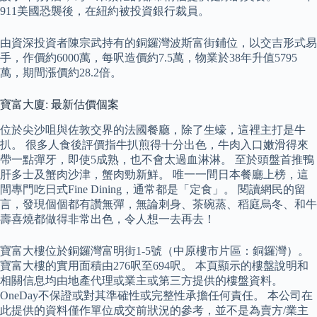
911美國恐襲後，在紐約被投資銀行裁員。
由資深投資者陳宗武持有的銅鑼灣波斯富街鋪位，以交吉形式易
手，作價約6000萬，每呎造價約7.5萬，物業於38年升值5795
萬，期間漲價約28.2倍。
寶富大廈: 最新估價個案
位於尖沙咀與佐敦交界的法國餐廳，除了生蠔，這裡主打是牛
扒。 很多人食後評價指牛扒煎得十分出色，牛肉入口嫩滑得來
帶一點彈牙，即使5成熟，也不會太過血淋淋。 至於頭盤首推鴨
肝多士及蟹肉沙津，蟹肉勁新鮮。 唯一一間日本餐廳上榜，這
間專門吃日式Fine Dining，通常都是「定食」。 閱讀網民的留
言，發現個個都有讚無彈，無論刺身、茶碗蒸、稻庭烏冬、和牛
壽喜燒都做得非常出色，令人想一去再去！
寶富大樓位於銅鑼灣富明街1-5號（中原樓市片區：銅鑼灣）。
寶富大樓的實用面積由276呎至694呎。 本頁顯示的樓盤說明和
相關信息均由地產代理或業主或第三方提供的樓盤資料。
OneDay不保證或對其準確性或完整性承擔任何責任。 本公司在
此提供的資料僅作單位成交前狀況的參考，並不是為賣方/業主