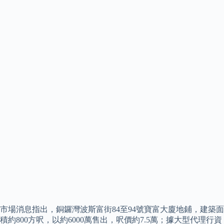
市場消息指出，銅鑼灣波斯富街84至94號寶富大廈地鋪，建築面
積約800方呎，以約6000萬售出，呎價約7.5萬；據大型代理行資