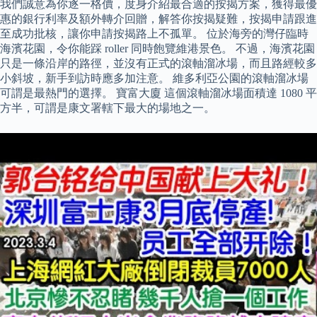
我們誠意為你逐一格價，度身介紹最合適的按揭方案，獲得最優
惠的銀行利率及額外轉介回贈，解答你按揭疑難，按揭申請跟進
至成功批核，讓你申請按揭路上不孤單。 位於海旁的灣仔臨時
海濱花園，令你能踩 roller 同時飽覽維港景色。 不過，海濱花園
只是一條沿岸的路徑，並沒有正式的滾軸溜冰場，而且路經較多
小斜坡，新手到訪時應多加注意。 維多利亞公園的滾軸溜冰場
可謂是最熱門的選擇。 寶富大廈 這個滾軸溜冰場面積達 1080 平
方半，可謂是康文署轄下最大的場地之一。