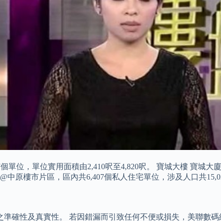
個單位，單位實用面積由2,410呎至4,820呎。 寶城大樓 寶城
城@中原樓市片區，區內共6,407個私人住宅單位，涉及人口共15,0
資料之準確性及真實性。 若因錯漏而引致任何不便或損失，美聯數