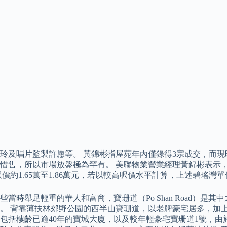
唱片監製許愿等。 黃錦彬指屋苑年內僅錄得3宗成交，而現時只有一
惜售，所以市場放盤極為罕有。 美聯物業營業經理黃錦彬表示，
1.65萬至1.86萬元，若以較高呎價水平計算，上述碧瑤灣單位
時舉足輕重的華人和富商，寶珊道（Po Shan Road）是其
。 背靠薄扶林郊野公園的西半山寶珊道，以老牌豪宅居多，加上
包括樓齡已逾40年的寶城大廈，以及較年輕豪宅寶珊道1號，由