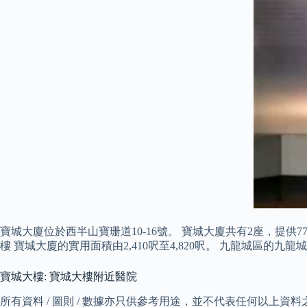
寶城大廈位於西半山寶珊道10-16號。 寶城大廈共有2座，提供77
樓 寶城大廈的實用面積由2,410呎至4,820呎。 九龍城區的九龍
寶城大樓: 寶城大樓附近醫院
所有資料 / 圖則 / 數據亦只供參考用途，並不代表任何以上