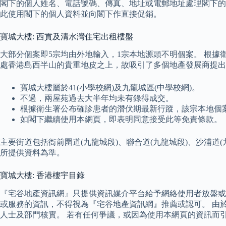
閣下的個人姓名、電話號碼、傳真、地址或電郵地址處理閣下的
此使用閣下的個人資料並向閣下作直接促銷。
寶城大樓: 西貢及清水灣住宅出租樓盤
大部分個案即5宗均由外地輸入，1宗本地源頭不明個案。 根據
處香港島西半山的貴重地皮之上，故吸引了多個地產發展商提出收購
寶城大樓屬於41(小學校網)及九龍城區(中學校網)。
不過，兩屋苑過去大半年均未有錄得成交。
根據衛生署公布確診患者的潛伏期最新行蹤，該宗本地個案
如閣下繼續使用本網頁，即表明同意接受此等免責條款。
主要街道包括衙前圍道(九龍城段)、聯合道(九龍城段)、沙浦道(九
所提供資料為準。
寶城大樓: 香港樓宇目錄
『宅谷地產資訊網』只提供資訊媒介平台給予網絡使用者放盤或
或服務的資訊，不得視為『宅谷地產資訊網』推薦或認可。 由
人士及部門核實。 若有任何爭議，或因為使用本網頁的資訊而