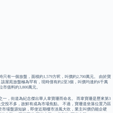
個放盤，面積約1,579方呎，叫價約2,700萬元。 由於寶
該屋苑放盤極為罕有，現時僅有約2至3個，叫價均達約6千萬
市值料約3,800萬元。
中之一，街道為紀念傑出華人韋寶珊而命名。 而韋寶珊是歷來第3
交投不多，故鮮有成為市場焦點。 不過，寶珊道坐落位置乃區
於市場盤源短缺，即使近期樓市淡風大吹，業主叫價仍能企硬