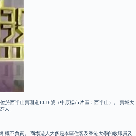
大廈位於西半山寶珊道10-16號（中原樓市片區：西半山）。 寶城大
27人。
碼網 概不負責。 商場遊人大多是本區住客及香港大學的教職員及