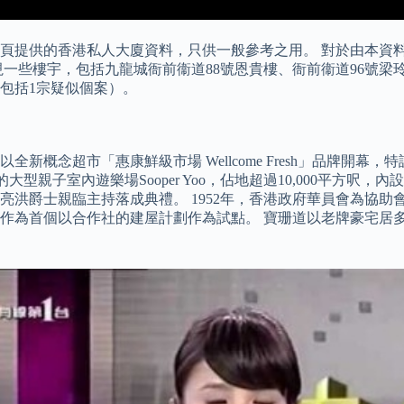
頁提供的香港私人大廈資料，只供一般參考之用。 對於由本資
些樓宇，包括九龍城衙前衞道88號恩貴樓、衙前衞道96號梁玲樓
（包括1宗疑似個案）。
以全新概念超市「惠康鮮級市場 Wellcome Fresh」品牌開
的大型親子室內遊樂場Sooper Yoo，佔地超過10,000平方呎
亮洪爵士親臨主持落成典禮。 1952年，香港政府華員會為協
作為首個以合作社的建屋計劃作為試點。 寶珊道以老牌豪宅居