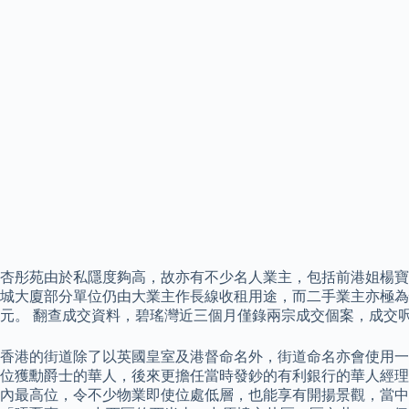
杏彤苑由於私隱度夠高，故亦有不少名人業主，包括前港姐楊寶玲及
城大廈部分單位仍由大業主作長線收租用途，而二手業主亦極為
元。 翻查成交資料，碧瑤灣近三個月僅錄兩宗成交個案，成交呎價約
香港的街道除了以英國皇室及港督命名外，街道命名亦會使用一些當
位獲勳爵士的華人，後來更擔任當時發鈔的有利銀行的華人經理
內最高位，令不少物業即使位處低層，也能享有開揚景觀，當中