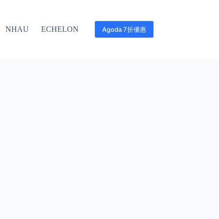
NHAU
ECHELON
Agoda 7折優惠