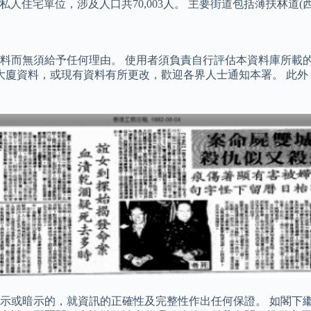
私人住宅單位，涉及人口共70,003人。 主要街道包括薄扶林道(
料而無須給予任何理由。 使用者須負責自行評估本資料庫所載
大廈資料，或現有資料有所更改，歡迎各界人士通知本署。 此外
示或暗示的，就資訊的正確性及完整性作出任何保證。 如閣下繼