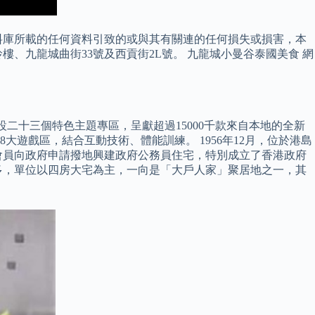
料庫所載的任何資料引致的或與其有關連的任何損失或損害，本
、九龍城曲街33號及西貢街2L號。 九龍城小曼谷泰國美食 網
幕，特設二十三個特色主題專區，呈獻超過15000千款來自本地的全新
，內設8大遊戲區，結合互動技術、體能訓練。 1956年12月，位於港島
助會員向政府申請撥地興建政府公務員住宅，特別成立了香港政府
多，單位以四房大宅為主，一向是「大戶人家」聚居地之一，其