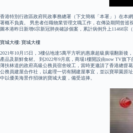
香港特別行政區政府民政事務總署（下文簡稱「本署」）在本網
署概不負責。 男患者任職物業管理文職工作，在傳染期間曾巡視一
圖本港昨日新增6宗新冠肺炎確診個案，累計病例升上11468宗
寶城大樓: 寶城大樓
2021年10月15日，3樓佔地達5萬平方呎的惠康超級廣場翻新後，
產品及新鮮食材。 到2022年9月底，商場1樓開設由now TV旗下
薄扶林道的政府高級公務員宿舍竣工，當時更邀請了香港總督葛
公務員建屋合作社，以處理一切有關建屋事宜，並以寶翠園原址
中以優美海景作招徠的寶城大廈，備受追捧。