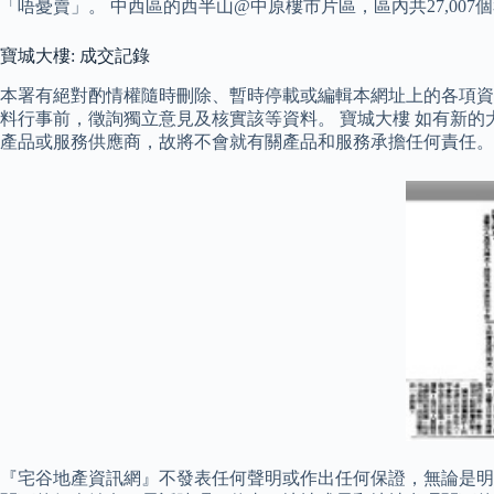
「唔憂賣」。 中西區的西半山@中原樓市片區，區內共27,007個
寶城大樓: 成交記錄
本署有絕對酌情權隨時刪除、暫時停載或編輯本網址上的各項資
料行事前，徵詢獨立意見及核實該等資料。 寶城大樓 如有新的
產品或服務供應商，故將不會就有關產品和服務承擔任何責任。
『宅谷地產資訊網』不發表任何聲明或作出任何保證，無論是明