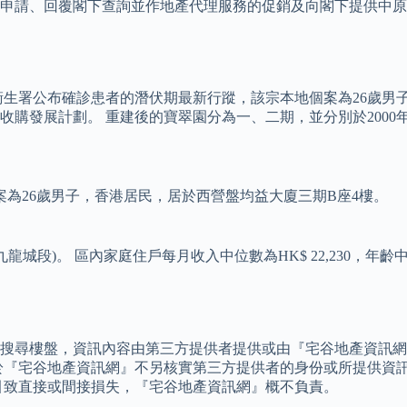
申請、回覆閣下查詢並作地產代理服務的促銷及向閣下提供中原
衛生署公布確診患者的潛伏期最新行蹤，該宗本地個案為26歲男
發展計劃。 重建後的寶翠園分為一、二期，並分別於2000年12
為26歲男子，香港居民，居於西營盤均益大廈三期B座4樓。
龍城段)。 區內家庭住戶每月收入中位數為HK$ 22,230，年齡
搜尋樓盤，資訊內容由第三方提供者提供或由『宅谷地產資訊網
於『宅谷地產資訊網』不另核實第三方提供者的身份或所提供資
引致直接或間接損失，『宅谷地產資訊網』概不負責。