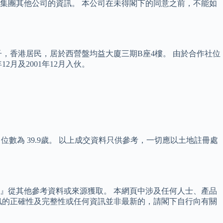
集團其他公司的資訊。 本公司在未得閣下的同意之前，不能如
子，香港居民，居於西營盤均益大廈三期B座4樓。 由於合作社位
月及2001年12月入伙。
中位數為 39.9歲。 以上成交資料只供參考，一切應以土地註冊處
』從其他參考資料或來源獲取。 本網頁中涉及任何人士、產品
訊的正確性及完整性或任何資訊並非最新的，請閣下自行向有關