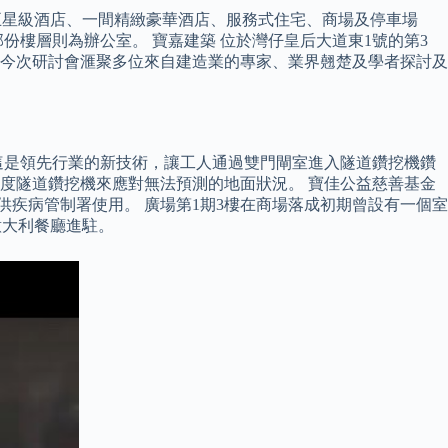
間五星級酒店、一間精緻豪華酒店、服務式住宅、商場及停車場
店，部份樓層則為辦公室。 寶嘉建築 位於灣仔皇后大道東1號的第3
。 今次研討會滙聚多位來自建造業的專家、業界翹楚及學者探討及
 這是領先行業的新技術，讓工人通過雙門閘室進入隧道鑽挖機鑽
密度隧道鑽挖機來應對無法預測的地面狀況。 寶佳公益慈善基金
疾病管制署使用。 廣場第1期3樓在商場落成初期曾設有一個室
家意大利餐廳進駐。