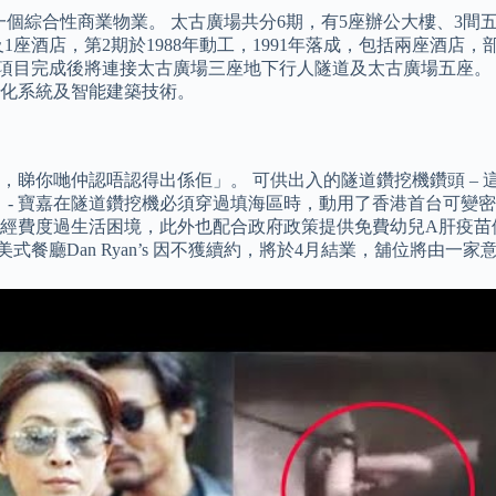
港一個綜合性商業物業。 太古廣場共分6期，有5座辦公大樓、3
樓及1座酒店，第2期於1988年動工，1991年落成，包括兩座酒
竣工，項目完成後將連接太古廣場三座地下行人隧道及太古廣場五座
化系統及智能建築技術。
，睇你哋仲認唔認得出係佢」。 可供出入的隧道鑽挖機鑽頭 –
）- 寶嘉在隧道鑽挖機必須穿過填海區時，動用了香港首台可變
經費度過生活困境，此外也配合政府政策提供免費幼兒A肝疫苗供
美式餐廳Dan Ryan’s 因不獲續約，將於4月結業，舖位將由一