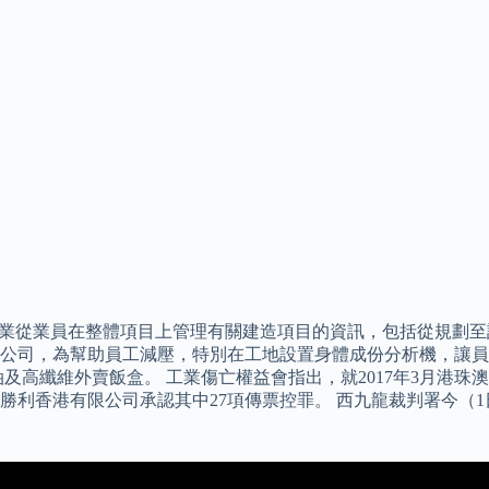
造業從業員在整體項目上管理有關建造項目的資訊，包括從規劃至
公司，為幫助員工減壓，特別在工地設置身體成份分析機，讓員
及高纖維外賣飯盒。 工業傷亡權益會指出，就2017年3月港
香港有限公司承認其中27項傳票控罪。 西九龍裁判署今（1日）