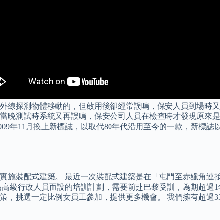
外線探測物體移動的，但啟用後卻經常誤嗚，保安人員到場時又
當晚測試時系統又再誤嗚，保安公司人員在檢查時才發現原來是
009年11月換上新標誌，以取代80年代沿用至今的一款，新標
實施裝配式建築。 最近一次裝配式建築是在「屯門至赤鱲角連
為高級行政人員而設的培訓計劃，需要前赴巴黎受訓，為期超過
策，挑選一定比例女員工參加，提供更多機會。 我們擁有超過3