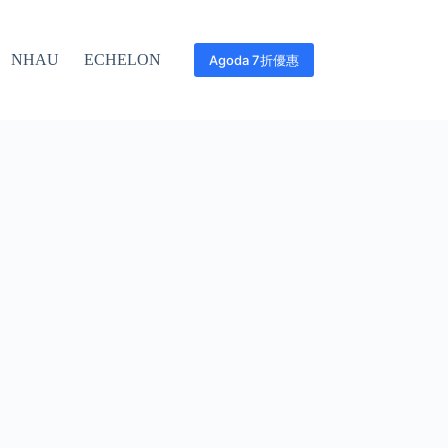
NHAU
ECHELON
Agoda 7折優惠