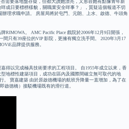
i是否需要落地盤存疑，但都大讚她漂亮，又形容她有點像青年新
做咩成日要標榜樣貌，關職業安全咩事？」，質疑這個報道不切
即場辦理求職申請。 房屋局將於屯門、元朗、上水、啟德、牛頭角
。 AMC Pacific Place 戲院於2006年12月9日開張，
39座位的VIP 影院，更擁有獨立洗手間。 2020年3月17
ViE MOViE品牌提供服務。
得以完成極具技術要求的工程項目。 自1955年成立以來，香
大型地標性建築項目，成功在區內及國際間確立無可取代的地
舉行。 寶嘉建築 由於原啟德機場的航班升降量一直增加，為了在
（即啟德橋）接駁機場既有的滑行道。