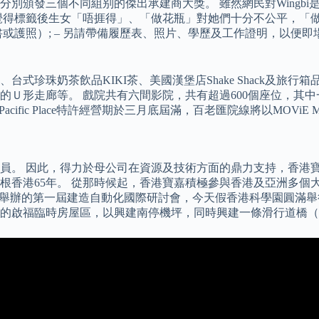
別頒發三個不同組别的傑出承建商大獎。 雖然網民對Wingb
覺得標籤後生女「唔捱得」、「做花瓶」對她們十分不公平，「
或護照）; – 另請帶備履歷表、照片、學歷及工作證明，以便
茶飲品KIKI茶、美國漢堡店Shake Shack及旅行箱品牌RIMOWA
走廊等。 戲院共有六間影院，共有超過600個座位，其中一間只有
ace，因為AMC Pacific Place特許經營期於三月底屆滿，百老匯院線將以MO
。 因此，得力於母公司在資源及技術方面的鼎力支持，香港寶嘉
根香港65年。 從那時候起，香港寶嘉積極參與香港及亞洲多個
會聯合舉辦的第一屆建造自動化國際研討會，今天假香港科學園圓滿
龍灣的啟福臨時房屋區，以興建南停機坪，同時興建一條滑行道橋