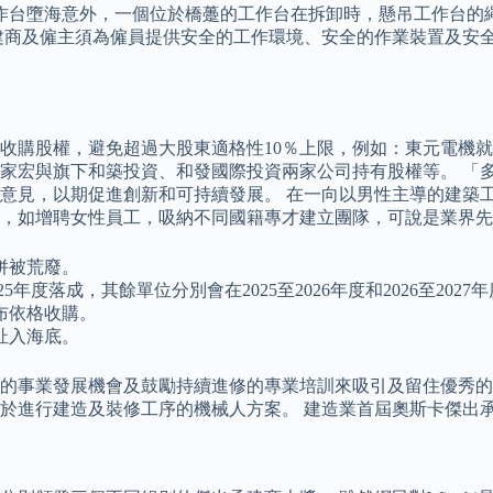
生工作台墮海意外，一個位於橋躉的工作台在拆卸時，懸吊工作台的
承建商及僱主須為僱員提供安全的工作環境、安全的作業裝置及安
收購股權，避免超過大股東適格性10％上限，例如：東元電機就
和築投資、和發國際投資兩家公司持有股權等。 「多元與共融」（Div
意見，以期促進創新和可持續發展。 在一向以男性主導的建築工
元共融的發展，如增聘女性員工，吸納不同國籍專才建立團隊，可說是業界
併被荒廢。
025年度落成，其餘單位分別會在2025至2026年度和2026至
布依格收購。
扯入海底。
的事業發展機會及鼓勵持續進修的專業培訓來吸引及留住優秀的
進行建造及裝修工序的機械人方案。 建造業首屆奧斯卡傑出承建