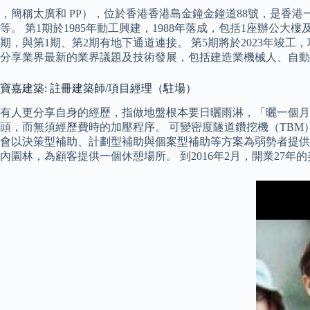
，簡稱太廣和 PP），位於香港香港島金鐘金鐘道88號，是香
等。 第1期於1985年動工興建，1988年落成，包括1座辦公大
期，與第1期、第2期有地下通道連接。 第5期將於2023年
分享業界最新的業界議題及技術發展，包括建造業機械人、自動
寶嘉建築: 註冊建築師/項目經理（駐場）
有人更分享自身的經歷，指做地盤根本要日曬雨淋，「曬一個月
頭，而無須經歷費時的加壓程序。 可變密度隧道鑽挖機（TBM
會以決策型補助、計劃型補助與個案型補助等方案為弱勢者提供
內園林，為顧客提供一個休憩場所。 到2016年2月，開業27年的