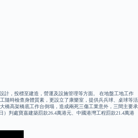
設計，投標至建造，營運及設施管理等方面。 在地盤工地工作
工隨時檢查身體質素，更設立了康樂室，提供兵兵球、桌球等活
珠澳大橋高架橋底工作台倒塌，造成兩死三傷工業意外，三間主要承
判處寶嘉建築罰款26.4萬港元、中國港灣工程罰款21.4萬港