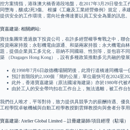
控方案情指，港珠澳大橋香港段地盤，在2017年3月29日發
同墮海，釀成2死3傷。 根據《工廠及工業經營條例》規定，
提供安全的工作環境，需向社會傳達要以員工安全為重的訊息。
寶嘉建築: 相關網站:
寶佳集團常透過旗下投資公司，在許多經營權爭奪戰之中，聯合
投資兩家持股；永彰機電由源通、和築兩家持股；永大機電由林家宏與旗下
題，提倡企業員工多元化，容納不同國籍、性別等，並包容不同
築 （Dragages Hong Kong），設有多種政策推動多
在1998年7月6日啟德機場關閉後，此滑行道橋連同機場一
預計首階段約2,100個「簡約公屋」單位最快可在2024至2
此外，香港寶嘉建築（原法國濬海建築）亦於1980年代被
由於工人的安全帶均扣在工作台上，無法逃離，被工作台
我們任人唯才，平等對待，致力提供具競爭力的薪酬待遇、優良
工程學院卓敏機械與自動工程學教授劉雲輝教授向與會者分享用於
寶嘉建築: Atelier Global Limited – 註冊建築師/項目經理（駐場）