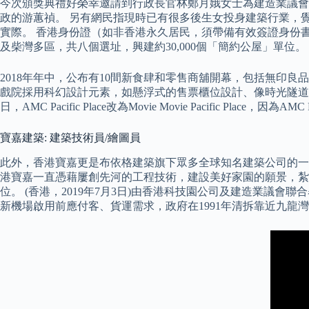
今次頒獎典禮好榮幸邀請到行政長官林鄭月娥女士為建造業議會分
政的游蕙禎。 另有網民指現時已有很多後生女投身建築行業，
實際。 香港身份證（如非香港永久居民，須帶備有效簽證身份書
及柴灣多區，共八個選址，興建約30,000個「簡約公屋」單位。
2018年年中，公布有10間新食肆和零售商舖開幕，包括無印良品、台式珍珠奶
戲院採用科幻設計元素，如懸浮式的售票櫃位設計、像時光隧道的Ｕ形
日，AMC Pacific Place改為Movie Movie Pacific Pl
寶嘉建築: 建築技術員/繪圖員
此外，香港寶嘉更是布依格建築旗下眾多全球知名建築公司的一員
港寶嘉一直憑藉屢創先河的工程技術，建設美好家園的願景，紮
位。 (香港，2019年7月3日)由香港科技園公司及建造業議
新機場啟用前應付客、貨運需求，政府在1991年清拆靠近九