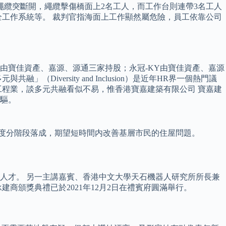
繩纜突斷開，繩纜擊傷橋面上2名工人，而工作台則連帶3名工人
全工作系統等。 裁判官指海面上工作顯然屬危險，員工依靠公司
由寶佳資產、嘉源、源通三家持股；永冠-KY由寶佳資產、嘉源
ersity and Inclusion）是近年HR界一個熱門議
程業，談多元共融看似不易，惟香港寶嘉建築有限公司 寶嘉建
先驅。
2027年度分階段落成，期望短時間内改善基層市民的住屋問題。
人才。 另一主講嘉賓、香港中文大學天石機器人研究所所長兼
商頒獎典禮已於2021年12月2日在禮賓府圓滿舉行。