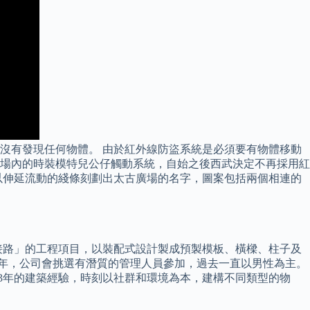
沒有發現任何物體。 由於紅外線防盜系統是必須要有物體移動
場內的時裝模特兒公仔觸動系統，自始之後西武決定不再採用紅
誌以伸延流動的綫條刻劃出太古廣場的名字，圖案包括兩個相連的
接路」的工程項目，以裝配式設計製成預製模板、橫樑、柱子及
1年，公司會挑選有潛質的管理人員參加，過去一直以男性為主。
3年的建築經驗，時刻以社群和環境為本，建構不同類型的物