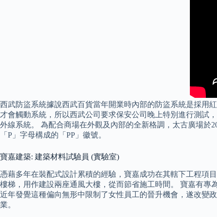
西武防盜系統據說西武百貨當年開業時內部的防盜系統是採用紅
才會觸動系統，所以西武公司要求保安公司晚上特別進行測試，
外線系統。 為配合商場在外觀及內部的全新格調，太古廣場於2
「P」字母構成的「PP」徽號。
寶嘉建築: 建築材料試驗員 (實驗室)
憑藉多年在裝配式設計累積的經驗，寶嘉成功在其轄下工程項目
樓梯，用作建設兩座通風大樓，從而節省施工時間。 寶嘉有專
近年發覺這種偏向無形中限制了女性員工的晉升機會，遂改變政
業。