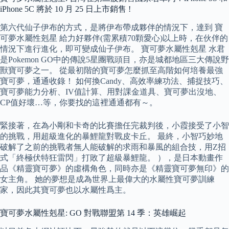
iPhone 5C 將於 10 月 25 日上市銷售 !
第六代仙子伊布的方式，是將伊布帶成夥伴的情況下，達到 寶
可夢水屬性剋星 給力好夥伴(需累積70顆愛心)以上時，在伙伴的
情況下進行進化，即可變成仙子伊布。 寶可夢水屬性剋星 水君
是Pokemon GO中的傳說5星團戰頭目，亦是城都地區三大傳說野
獸寶可夢之一。 從最初階的寶可夢怎麼抓至高階如何培養最強
寶可夢，通通收錄！ 如何換Candy、高效率練功法、捕捉技巧、
寶可夢能力分析、IV值計算、用對課金道具、寶可夢出沒地、
CP值好壞…等，你要找的這裡通通都有～。
緊接著，在為小剛和卡奇的比賽擔任完裁判後，小霞接受了小智
的挑戰，用超級進化的暴鯉龍對戰皮卡丘。 最終，小智巧妙地
破解了之前的挑戰者無人能破解的求雨和暴風的組合技，用Z招
式「終極伏特狂雷閃」打敗了超級暴鯉龍。 ），是日本動畫作
品《精靈寶可夢》的虛構角色，同時亦是《精靈寶可夢無印》的
女主角。 她的夢想是成為世界上最偉大的水屬性寶可夢訓練
家，因此其寶可夢也以水屬性爲主。
寶可夢水屬性剋星: GO 對戰聯盟第 14 季：英雄崛起