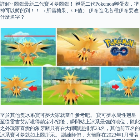
詳解~ 圖鑑最新二代寶可夢圖鑑！ 孵蛋二代Pokemon孵蛋表，準
神可以孵的到！！ （所需糖果、CP值） 伊布進化各種伊布要改
什麼名字？
至於其他隻冰系寶可夢大家就當作參考吧。 寶可夢水屬性剋星
至從雷吉艾斯獲得鎖定小招後，瞬間站上冰系最強的地位，除此
之外玩家喜愛的象牙豬只有在大師聯盟排第23名，其他前五名的
冰系寶可夢就如上圖所示。 訓練師們，火箭隊在2023年1月帶著