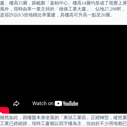
廈」樓高15層，跟毗鄰「嘉柏中心」樓高14層均形成了視覺上屏
風外，現時由單一業主持的「雄偉工業大廈」、佔地27,298呎，
是容許以9.5倍地積比率重建，其樓高可升高一點至20層。
雖然如此，因樓盤本身坐落的「東頭工業區」正經轉型，縱然重
工業已經絕跡，現時工廈都以寫字樓為主，但由於不少用地都已