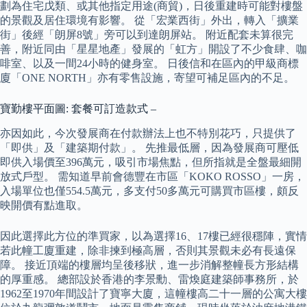
劃為住宅戊類、或其他指定用途(商貿)，日後重建時可能對樓盤
的景觀及居住環境有影響。 從「宏業西街」外出，轉入「擴業
街」後經「朗屏8號」旁可以到達朗屏站。 附近配套未算很完
善，附近同由「星星地產」發展的「虹方」開設了不少食肆、咖
啡室、以及一間24小時的健身室。 日後信和在區內的甲級商標
廈「ONE NORTH」亦有零售設施，寄望可補足區內的不足。
寶勤樓平面圖: 套餐可訂造款式 –
亦因如此，今次發展商在付款辦法上也不特別花巧，只提供了
「即供」及「建築期付款」。 先推最低層，因為發展商可壓低
即供入場價至396萬元，吸引市場焦點，但所指就是全盤最細開
放式戶型。 需知道早前會德豐在市區「KOKO ROSSO」一房，
入場單位也僅554.5萬元，多支付50多萬元可購買市區樓，頗反
映開價有點進取。
因此選擇此方位的準買家，以為選擇16、17樓已經很穩陣，實情
若此幢工廈重建，除非揀到極高層，否則其景觀未必有長遠保
障。 接近頂端的樓層均呈後移狀，進一步消解整幢長方形結構
的厚重感。 總部設於香港的李景勳、雷煥庭建築師事務所，於
1962至1970年間設計了寶寧大廈，這幢樓高二十一層的公寓大樓