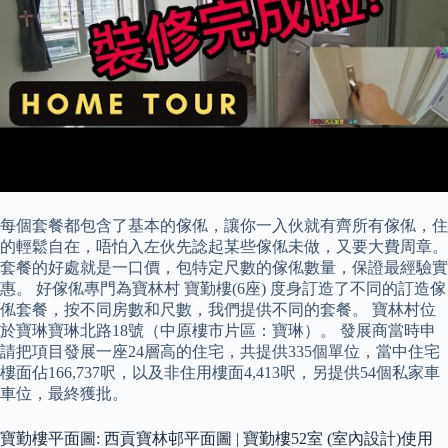
每個套餐都包含了基本的傢俬，讓你一入伙就有齊所有傢俬，住
的輕鬆自在，唔怕入左伙先諗起某些傢俬未做，又要大費周章。
套餐的好處就是一口價，包特定尺數的傢俬數量，保證最經驗實
惠。 好傢俬專門為寶林村 寶勤樓(6座) 度身訂造了不同的訂造傢
俬套餐，按不同房數和尺數，我們提供不同的套餐。 寶林村位
於寶琳寶琳北路18號（中原樓市片區：寶琳）。 發展商當時申
請把項目發展一座24層高的住宅，共提供335個單位，當中住宅
樓面佔166,737呎，以及非住用樓面4,413呎，另提供54個私家車
車位，最終獲批。
寶勤樓平面圖: 西貢寶林邨平面圖 | 寶勤樓52室 (室內設計)使用