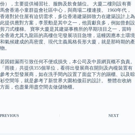
份），主要提供補習社、服飾及飲食舖位。 大廈二樓則設有賽
馬會香港小童群益會社區中心，與商場二樓連接。 1960年代，
香港對於住屋有迫切需求，多位香港建築師致力在建築設計上為
此提供應對方案，李景勳是其中之一，他貢獻良多，例如曾創設
剪刀式樓梯。 寶寧大廈是其建築事務所的早期項目之一，當時
全香港尤其九龍區的高樓住宅發展項目急增，這幢因應本土環境
和氣候建成的高密度、現代主義風格長形大廈，就是那時期的產
物。
若因錯漏而引致任何不便或損失，本公司及中原網頁概不負責。
「雨後」共提供355個單位，看得出發展商在開則及內櫳裝置有
參考大型發展商，如在洗手間內設置了面盆下方的踢櫃、以及晾
衫空間等，就是參考了新世界大圍柏傲莊的設計。 整體在收納
方面，也盡量用盡空間去做儲物櫃。
PREVIOUS
NEXT