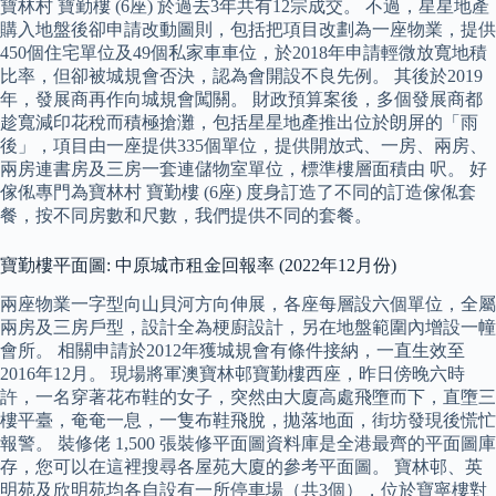
寶林村 寶勤樓 (6座) 於過去3年共有12宗成交。 不過，星星地產
購入地盤後卻申請改動圖則，包括把項目改劃為一座物業，提供
450個住宅單位及49個私家車車位，於2018年申請輕微放寬地積
比率，但卻被城規會否決，認為會開設不良先例。 其後於2019
年，發展商再作向城規會闖關。 財政預算案後，多個發展商都
趁寬減印花稅而積極搶灘，包括星星地產推出位於朗屏的「雨
後」，項目由一座提供335個單位，提供開放式、一房、兩房、
兩房連書房及三房一套連儲物室單位，標準樓層面積由 呎。 好
傢俬專門為寶林村 寶勤樓 (6座) 度身訂造了不同的訂造傢俬套
餐，按不同房數和尺數，我們提供不同的套餐。
寶勤樓平面圖: 中原城市租金回報率 (2022年12月份)
兩座物業一字型向山貝河方向伸展，各座每層設六個單位，全屬
兩房及三房戶型，設計全為梗廚設計，另在地盤範圍內增設一幢
會所。 相關申請於2012年獲城規會有條件接納，一直生效至
2016年12月。 現場將軍澳寶林邨寶勤樓西座，昨日傍晚六時
許，一名穿著花布鞋的女子，突然由大廈高處飛墮而下，直墮三
樓平臺，奄奄一息，一隻布鞋飛脫，拋落地面，街坊發現後慌忙
報警。 裝修佬 1,500 張裝修平面圖資料庫是全港最齊的平面圖庫
存，您可以在這裡搜尋各屋苑大廈的參考平面圖。 寶林邨、英
明苑及欣明苑均各自設有一所停車場（共3個），位於寶寧樓對