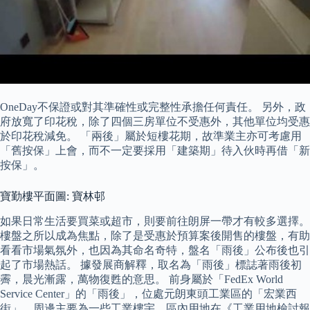
OneDay不保證或對其準確性或完整性承擔任何責任。 另外，政
府放寬了印花稅，除了四個三房單位不受惠外，其他單位均受惠
於印花稅減免。 「兩後」屬於短樓花期，故準業主亦可考慮用
「舊按保」上會，而不一定要採用「建築期」待入伙時再借「新
按保」。
寶勤樓平面圖: 寶林邨
如果日常生活要買菜或超市，則要前往朗屏一帶才有較多選擇。
樓盤之所以成為焦點，除了是受惠於預算案後開售的樓盤，有助
看看市場氣氛外，也因為其命名奇特，盤名「雨後」公布後也引
起了市場熱話。 據發展商解釋，取名為「雨後」標誌著雨後初
霽，晨光漸露，萬物復甦的意思。 前身屬於「FedEx World
Service Center」的「雨後」，位處元朗東頭工業區的「宏業西
街」，周邊主要為一些工業樓宇，區內用地在《工業用地檢討報