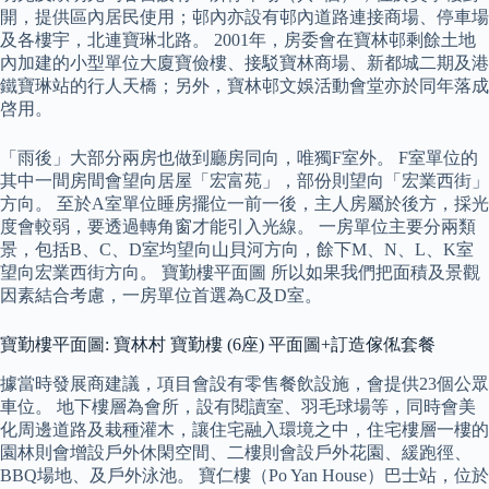
開，提供區內居民使用；邨內亦設有邨內道路連接商場、停車場
及各樓宇，北連寶琳北路。 2001年，房委會在寶林邨剩餘土地
內加建的小型單位大廈寶儉樓、接駁寶林商場、新都城二期及港
鐵寶琳站的行人天橋；另外，寶林邨文娛活動會堂亦於同年落成
啓用。
「雨後」大部分兩房也做到廳房同向，唯獨F室外。 F室單位的
其中一間房間會望向居屋「宏富苑」，部份則望向「宏業西街」
方向。 至於A室單位睡房擺位一前一後，主人房屬於後方，採光
度會較弱，要透過轉角窗才能引入光線。 一房單位主要分兩類
景，包括B、C、D室均望向山貝河方向，餘下M、N、L、K室
望向宏業西街方向。 寶勤樓平面圖 所以如果我們把面積及景觀
因素結合考慮，一房單位首選為C及D室。
寶勤樓平面圖: 寶林村 寶勤樓 (6座) 平面圖+訂造傢俬套餐
據當時發展商建議，項目會設有零售餐飲設施，會提供23個公眾
車位。 地下樓層為會所，設有閱讀室、羽毛球場等，同時會美
化周邊道路及栽種灌木，讓住宅融入環境之中，住宅樓層一樓的
園林則會增設戶外休閑空間、二樓則會設戶外花園、緩跑徑、
BBQ場地、及戶外泳池。 寶仁樓（Po Yan House）巴士站，位於