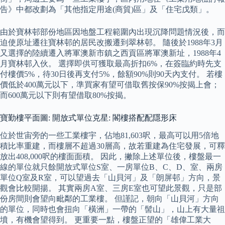
告》中都改劃為「其他指定用途(商貿)區」及「住宅戊類」。
由於寶林邨部份地區因地盤工程範圍內出現沉降問題情況後，而
迫使原址遷往寶林邨的居民改搬遷到翠林邨。 隨後於1988年3月
又選擇的陸續遷入將軍澳新市鎮之西貢區將軍澳新址，1988年4
月寶林邨入伙。 選擇即供可獲取最高折扣6%，在簽臨約時先支
付樓價5%，待30日後再支付5%，餘額90%則90天內支付。 若樓
價低於400萬元以下，準買家有望可借取舊按保90%按揭上會；
而600萬元以下則有望借取80%按揭。
寶勤樓平面圖: 開放式單位克星: 閣樓搭配配隱形床
位於世宙旁的一些工業樓宇，佔地81,603呎，最高可以用5倍地
積比率重建，而樓層不超過30層高，故若重建為住宅發展，可釋
放出408,000呎的樓面面積。 因此，撇除上述單位後，樓盤最一
線的單位就只餘開放式單位S室、一房單位B、C、D、室、兩房
單位Q室及R室，可以望過去「山貝河」及「朗屏邨」方向，景
觀會比較開揚。 其實兩房A室、三房E室也可望此景觀，只是部
份房間則會望向毗鄰的工業樓。 但謹記，朝向「山貝河」方向
的單位，同時也會扭向「橫洲」一帶的「髻山」，山上有大量祖
墳，有機會望得到。 更重要一點，樓盤正望的「雄偉工業大