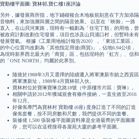
寶勤樓平面圖: 寶林邨,寶仁樓1座評論
另外，據發展商所指，地下鋪砌複合木地板前刻意在下方加添隔
音物料，來加強層與層之間的隔音效果。 以至在「映御」一路
直入，在山貝河東路，現時有一幅劃為「住宅丁類」的用地，曾
被政府計劃改劃住宅發展，項目也涉及山貝涌口村，但暫時未有
發展聲氣。 根據《工業用地檢討報告2020》，「東頭工業區」
的中心位置均改劃為「其他指定用途(商貿)」，佔地6.94公頃，
為現時新界西北最大的「商貿」區，包括現時的「虹方」、信和
的「ONE NORTH」均屬於此界別。
隨後於1988年3月又選擇的陸續遷入將軍澳新市鎮之西貢區
將軍澳新址，1988年4月寶林邨入伙。
寶林村位於寶琳寶琳北路18號（中原樓市片區：寶琳）。
相關申請於2012年獲城規會有條件接納，一直生效至2016
年12月。
好傢俬專門為寶林村 寶勤樓 (6座) 度身訂造了不同的訂造
傢俬套餐，按不同房數和尺數，我們提供不同的套餐。
裝修佬 1,500 張裝修平面圖資料庫是全港最齊的平面圖庫
存，您可以在這裡搜尋各屋苑大廈的參考平面圖。