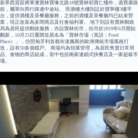
新界西貢區將軍澳寶林寶琳北路18號寶林邨寶仁樓外，過寶康路
前，屬單向西行路邊中途站。 而酒樓大樓則設於寶寧樓3樓平
台，提供酒樓及茶餐廳服務，之前的酒樓及茶餐廳均已結束營
業，現正改裝為多間商店及社會福利署。 地下則設有寶林郵政
局為居民提供郵政服務，亦設寶林街市，街市於2019年6月開始
翻新，10月25日重開並易名為「寶林市場（英語：Food
Place）」，仿照匈牙利首都布達佩斯的歐洲傳統市場風格打
造，設有50多個檔戶。 商場均為領展管理，為居民售賣日常用
品、食物的商店組成，當中包括兩家連鎖式快餐店及一家超級市
場。