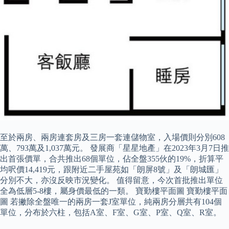
至於兩房、兩房連套房及三房一套連儲物室，入場價則分別608
萬、793萬及1,037萬元。 發展商「星星地產」在2023年3月7日推
出首張價單，合共推出68個單位，佔全盤355伙的19%，折算平
均呎價14,419元，跟附近二手屋苑如「朗屏8號」及「朗城匯」
分別不大，亦沒反映市況變化。 值得留意，今次首批推出單位
全為低層5-8樓，屬身價最低的一類。 寶勤樓平面圖 寶勤樓平面
圖 若撇除全盤唯一的兩房一套J室單位，純兩房分層共有104個
單位，分布於六柱，包括A室、F室、G室、P室、Q室、R室。