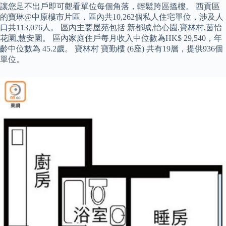
讓您足不出戶即可觀看單位每個角落，輕鬆跨區搵樓。 西貢區
的寶琳@中原樓市片區，區內共10,262個私人住宅單位，涉及人
口共113,076人。 區內主要屋苑包括 新都城,怡心園,寶林村,茵怡
花園,慧安園。 區內家庭住戶每月收入中位數為HK$ 29,540，年
齡中位數為 45.2歲。 寶林村 寶勤樓 (6座) 共有19層，提供936個
單位。