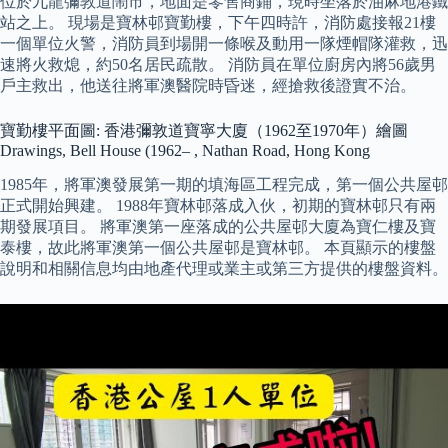
位於九龍彌敦道鬧市，地面是零售商鋪，現時坐落於油麻地港鐵
站之上。 現場是寶林邨寶勤樓，下午四時許，消防處接報21樓
一個單位火警，消防員到場開一條喉及動用一隊煙帽隊灌救，迅
速將火救熄，約50名居民疏散。 消防員在單位廚房內將56歲男
戶主救出，他送往將軍澳醫院時昏迷，經搶救後證實不治。
寶勤樓平面圖: 香港彌敦道寶寧大廈（1962至1970年）繪圖
Drawings, Bell House (1962– , Nathan Road, Hong Kong
1985年，將軍澳發展第一期的填海區工程完成，第一個公共屋邨
正式開始興建。 1988年寶林邨落成入伙，初期的寶林邨只有兩
期發展項目。 將軍澳第一座落成的公共屋邨大廈為寶仁樓及寶
泰樓，故此將軍澳第一個公共屋邨是寶林邨。 本頁顯示的樓盤
說明和相關信息均由地產代理或業主或第三方提供的樓盤資料。