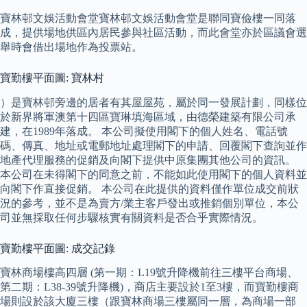
寶林邨文娛活動會堂寶林邨文娛活動會堂是聯同寶儉樓一同落
成，提供場地供區內居民參與社區活動，而此會堂亦於區議會選
舉時會借出場地作為投票站。
寶勤樓平面圖: 寶林村
）是寶林邨旁邊的居者有其屋屋苑，屬於同一發展計劃，同樣位
於新界將軍澳第十四區寶琳填海區域，由德榮建築有限公司承
建，在1989年落成。 本公司擬使用閣下的個人姓名、電話號
碼、傳真、地址或電郵地址處理閣下的申請、回覆閣下查詢並作
地產代理服務的促銷及向閣下提供中原集團其他公司的資訊。
本公司在未得閣下的同意之前，不能如此使用閣下的個人資料並
向閣下作直接促銷。 本公司在此提供的資料僅作單位成交前狀
況的參考，並不是為賣方/業主客戶發出或推銷個別單位，本公
司並無採取任何步驟核實有關資料是否合乎實際情況。
寶勤樓平面圖: 成交記錄
寶林商場樓高四層 (第一期：L19號升降機前往三樓平台商場、
第二期：L38-39號升降機)，商店主要設於1至3樓，而寶勤樓商
場則設於該大廈三樓（跟寶林商場三樓屬同一層，為商場一部