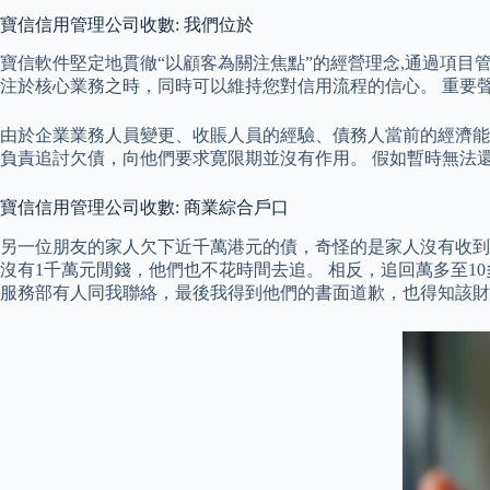
寶信信用管理公司收數: 我們位於
寶信軟件堅定地貫徹“以顧客為關注焦點”的經營理念,通過項
注於核心業務之時，同時可以維持您對信用流程的信心。 重要聲明：
由於企業業務人員變更、收賬人員的經驗、債務人當前的經濟能
負責追討欠債，向他們要求寛限期並沒有作用。 假如暫時無法
寶信信用管理公司收數: 商業綜合戶口
另一位朋友的家人欠下近千萬港元的債，奇怪的是家人沒有收到
沒有1千萬元閒錢，他們也不花時間去追。 相反，追回萬多至10
服務部有人同我聯絡，最後我得到他們的書面道歉，也得知該財