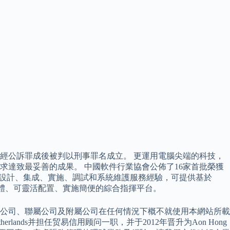
經公訴罪成後被判以刑事罪名成立。 更運用電腦尖端的科技，
求達致最妥善的成果。 中國軟件行業協會公佈了16家首批榮獲
統的設計、集成、實施、調試和系統維護服務經驗，可提供基於
為一體、可靈活配置、實施簡便的綜合指揮平台。
及其關聯公司、聯屬公司及附屬公司在任何情況下概不就使用本網站所載
lands并担任贸易信用顾问一职，并于2012年晋升为Aon Hong