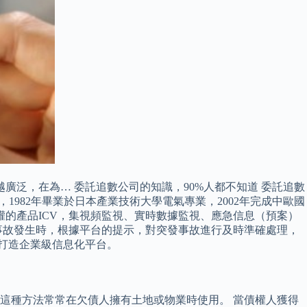
越廣泛，在為… 委託追數公司的知識，90%人都不知道 委託追數
1982年畢業於日本產業技術大學電氣專業，2002年完成中歐國
權的產品ICV，集視頻監視、實時數據監視、應急信息（預案）
事故發生時，根據平台的提示，對突發事故進行及時準確處理，
同打造企業級信息化平台。
 這種方法常常在欠債人擁有土地或物業時使用。 當債權人獲得