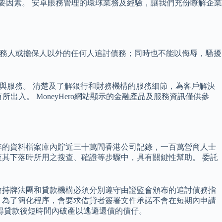
重要因素。 安卓賬務管理的環球業務及經驗，讓我們充份瞭解企業
圖向債務人或擔保人以外的任何人追討債務；同時也不能以侮辱，騷擾
案與服務。 清楚及了解銀行和財務機構的服務細節，為客戶解決
出入。 MoneyHero網站顯示的金融產品及服務資訊僅供參
年的資料檔案庫內貯近三十萬間香港公司記錄，一百萬營商人士
其下落時所用之搜查、確證等步驟中，具有關鍵性幫助。 委託
會持牌法團和貸款機構必須分別遵守由證監會頒布的追討債務指
，為了簡化程序，會要求借貸者簽署文件承諾不會在短期內申請
得貸款後短時間內破產以逃避還債的債仔。