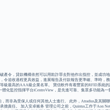
破產令，貸款機構依然可以用欺詐罪去對他作出指控，並成功地
務，令追收過程更具效益，進展報告及付款報告更準確、準時，務
等級最高的AAA級企業名單。 寶信軟件有着豐富的RFID系
體化監控指揮平台iCentroView，是先進可靠、集眾多功能
目的，而非為受保人或任何其他人士進行。 此外，Atradius
加入安卓账务 管理公司之前，Quintus工作于Aon Nether