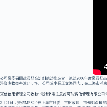
公司黨委召開黨員登高計劃總結推進會，總結2006年度黨員登高計
淨資產收益率達14.8 %。 公司董事長王文海同志，在上海市
寶信信用管理公司收數: 電話️來電注意️好可能寶信管理有限公司
2月21日，寶信MES2.0被上海市經委、市財政局、市知識產