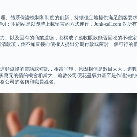
目管理、體系保證機制和制度的創新，持續穩定地提供滿足顧客要
本網站是以即時上載留言的方式運作，Junk-call.com 
力、以及固有的商業道德，都構成了應收賬款能否回收的不確定
還清款項，倒不如直接向債權人提出分期付款或商討一個可行的
這類滋擾的電話或短訊，相當平靜，原因相信是數目太大，追數
多萬元的債的機會相當大，追數公司便花盡氣力甚至是作違法的行為
務公司的名稱和職員姓名。