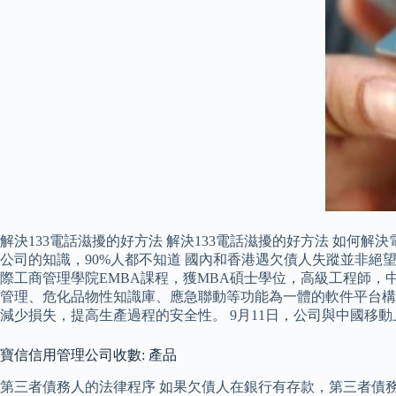
解決133電話滋擾的好方法 解決133電話滋擾的好方法 如何
公司的知識，90%人都不知道 國內和香港遇欠債人失蹤並非絕望，
際工商管理學院EMBA課程，獲MBA碩士學位，高級工程師，
管理、危化品物性知識庫、應急聯動等功能為一體的軟件平台構
減少損失，提高生產過程的安全性。 9月11日，公司與中國
寶信信用管理公司收數: 產品
第三者債務人的法律程序 如果欠債人在銀行有存款，第三者債務