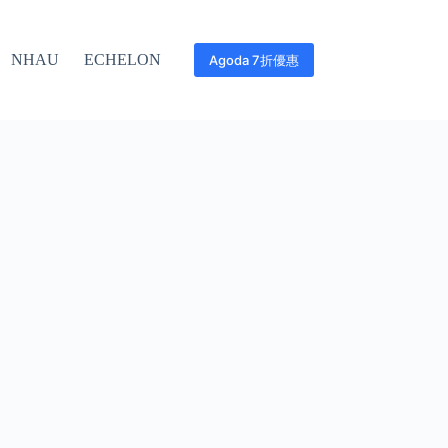
NHAU
ECHELON
Agoda 7折優惠