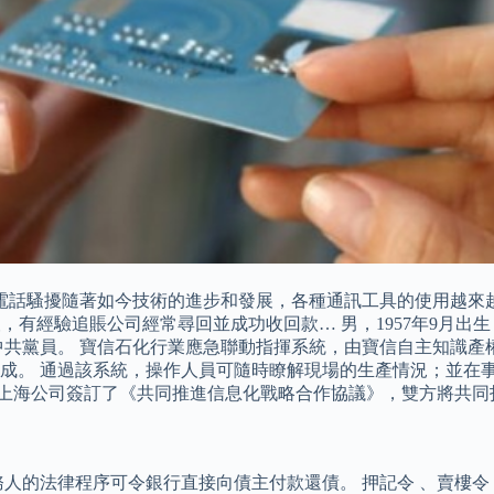
解決電話騷擾隨著如今技術的進步和發展，各種通訊工具的使用越來
有經驗追賬公司經常尋回並成功收回款… 男，1957年9月出生，
中共黨員。 寶信石化行業應急聯動指揮系統，由寶信自主知識產
成。 通過該系統，操作人員可隨時瞭解現場的生產情況；並在
移動上海公司簽訂了《共同推進信息化戰略合作協議》，雙方將共
人的法律程序可令銀行直接向債主付款還債。 押記令 、賣樓令