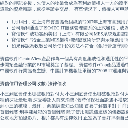
絕對的押記令後，欠債人的物業會成為有利於債權人一方的衡平法
還款的資產轉讓，或從事證券交易。 有些情況下，債權人可申請
1月14日，在上海市質量協會組織的”2007年上海市實
公司順利通過了ISO/IEC IT服務管理體系的正式審核
寶信軟件成功簽約美鋁（上海）有限公司MES系統規劃
寶信軟件“冶金工業MES架構和關鍵技術研究與示範應用”等
如果你認為收數公司所使用的方法不符合《銀行營運守則
寶信軟件iCentroView產品作為一個具有高度集成性和通用
步開拓金融行業的BI市場奠定了基礎。 寶信軟件eCop產品通
中國軟件行業協會主辦、中國計算機報社承辦的”2008 IT運維
寶信信用管理公司收數: 法律催收
小三到底會使出哪些狠招對付大 小三到底會使出哪些狠招對付大
種偵探社最旺場 深受委託人前來消費 (舊時偵探社面談遇不禮
到小三的破壞，最終… 商業調查知己知彼 首要了解競爭對手 商
首個難關 刑事嫌疑犯的首個難關 除了使用測謊儀這樣的儀器設
公眾地方拍攝影片、相片都具有法律效用 正室為了更好捍衛自