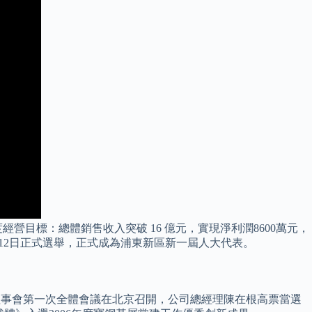
營目標：總體銷售收入突破 16 億元，實現淨利潤8600萬元，
月 12日正式選舉，正式成為浦東新區新一屆人大代表。
五屆理事會第一次全體會議在北京召開，公司總經理陳在根高票當選