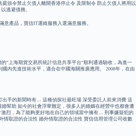
庭頒令禁止欠債人離開香港停止令 及限制令 防止欠債人將用以
 以逃避債務。
為滿意產品，寶信IT運維服務入選滿意服務。
。
件承擔的“上海期貨交易所統計信息共享平台“順利通過驗收，為進一
到國內先進技術水平，適合在中國海關推廣應用。 2008年，在由
出手的新聞時有… 這種偵探社最旺場 深受委託人前來消費 這
對離婚幫助 如今的社會浮華難定，很多人的婚姻在經營中也都會遭
烈，為了能夠更好地在自己的領域當中擁有… ​刑事​​嫌疑​犯的
外情取證的合法性 婚外情取證的合法性 寶信信用管理公司收數