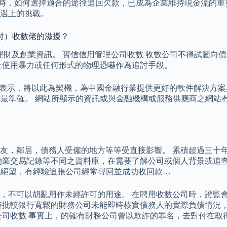
高企時，如何選擇適合的途徑追回欠款，已成為企業維持現金流的
遇上的挑戰。
付）收數佬的滋擾？
交流有關理財及創業資訊。 寶信信用管理公司收數 收數公司不得試
止使用暴力或任何形式的物理恐嚇作為追討手段。
 寶信表示，將以此為契機，為中國金融行業提供更好的軟件解決方
新及最準確。 網站所顯示的資訊或與金融機構或服務供應商之網站有所
友，鄰居，債務人受僱的地方等等受直接影響。 累積超過三十
物業交易記錄等不同之資料庫，在需要了解公司或個人背景或追查
非絕望，有經驗追賬公司經常尋回並成功收回款…
，不可以胡亂用作未經許可的用途。 在聘用收數公司時，證監
審批較銀行寬鬆的財務公司未能即時核實債務人的實際負債情況
公司收數 事實上，的確有財務公司曾以欺詐的罪名，去對付在取