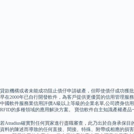
貸款機構或者未能成功阻止債仔申請破產，但即使債仔成功獲批
早在2000年已自行開發軟件，為客戶提供更優質的信用管理服
中國軟件服務業信用評價A級以上等級的企業名單,公司躋身信用
RFID的多種領域的應用解決方案。 寶信軟件自主知識產權產品一
若Atradius確實對任何買家進行盡職審查，此乃出於自身承保
資料的陳述而導致的任何直接、間接、特殊、附帶或相應的損害承擔責任。 