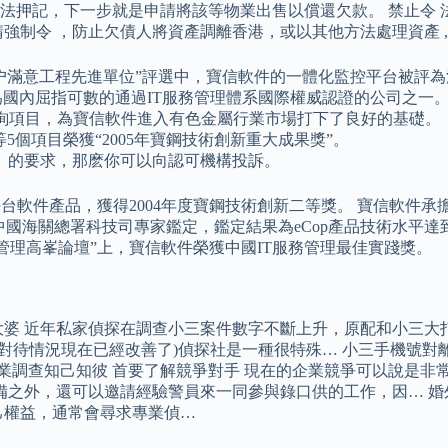
押記，下一步就是申請將該等物業出售以償還欠款。 禁止令 法
強制令 ，防止欠債人將資產調離香港，或以其他方法處理資產 ,
施用户滿意工程先進單位”評選中，寶信軟件的一體化監控平台被評
，成為國內屈指可數的通過IT服務管理體系國際權威認證的公司之一
諮詢項目，為寶信軟件進入有色金屬行業市場打下了良好的基礎。
5個項目榮獲“2005年寶鋼技術創新重大成果獎”。
》的要求，那麽你可以向認可機構投訴。
性的平台軟件產品，獲得2004年度寶鋼技術創新二等獎。 寶信軟
過中國海關總署科技司專家鑑定，鑑定結果為eCop產品技術水平達
與管理高峯論壇”上，寶信軟件榮獲中國IT服務管理最佳實踐獎。
婆 近年私家偵探在調查小三案件數字不斷上升，原配和小三大打
貌對待情況現在已經改善了)偵探社是一種很特殊… 小三手機號
業調查知己知彼 首要了解競爭對手 現在的企業競爭可以說是非常激
備之外，還可以邀請經驗警員來一同參與錄口供的工作，因… 婚
己權益，通常會尋求專業偵…