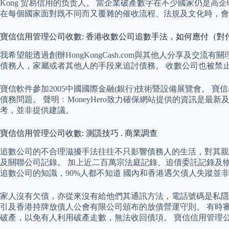
Kong 贸易信用的负责人。 當企業破產數字在不少國家仍是
在每個國家面對既不同而又覆雜的催收流程、法規及文化時，會
寶信信用管理公司收數: 香港收數公司追數手法，如何應付（對
我希望能透過創辦HongKongCash.com與其他人分享及
債務人，家屬或者其他人的手段來追討債務。 收數公司也被禁
寶信軟件參加2005中國國際金融(銀行)技術暨設備展覽會。
債務問題。 聲明﹕MoneyHero致力確保網站提供的資訊是最
考，並非提供建議。
寶信信用管理公司收數: 測謊技巧 . 商業調查
追數公司的不合理滋擾手法往往不只影響債務人的生活，對其親
及關聯公司記錄。 加上近二百萬宗法庭記錄、追債委託記錄及
追數公司的知識，90%人都不知道 國內和香港遇欠債人失蹤並
家人沒有欠債，亦從來沒有給他們其通訊方法，電話號碼是私隱
引及香港持牌放債人公會有限公司頒布的放債營運守則。 有時
破產，以免有人利用破產走數，無法收回債項。 寶信信用管理