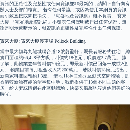
資訊的正確性及完整性或任何資訊並非最新的，請閣下自行向有
關人士及部門核實。 若有任何爭議，或因為使用本網頁的資訊
而引致直接或間接損失，『宅谷地產資訊網』概不負責。 寶來
大廈 『宅谷地產資訊網』不發表任何聲明或作出任何保證，無
論是明示或暗示的，就資訊的正確性及完整性作出任何保證。
寶來大廈: 寶來大廈停車場 Pollock Building
當中最大額為九龍城聯合道18號蔚盈軒，屬長者服務式住宅，總
實用面積約66,428平方呎，叫價約18億元，呎價逾2.7萬元。 據
了解，此物業去年曾叫價20億元，即最新叫價已回落一成或2億
元。 物業目前每月租金收入約200萬元，若以叫價18億元沽出，
新買家料擁回報約1.3厘。 聖地 Holy Holies 互動式空間體驗，是
香港較新穎有趣的聖事集中地，我們提供了13個不同主題的客
房，給夫妻或情侶在此互動體驗，快樂又溫馨地渡過他們美好的
時光。