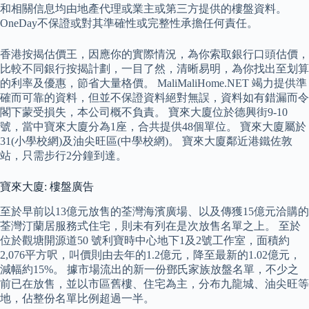
和相關信息均由地產代理或業主或第三方提供的樓盤資料。
OneDay不保證或對其準確性或完整性承擔任何責任。
香港按揭估價王，因應你的實際情況，為你索取銀行口頭估價，
比較不同銀行按揭計劃，一目了然，清晰易明，為你找出至划算
的利率及優惠，節省大量格價。 MaliMaliHome.NET 竭力提供準
確而可靠的資料，但並不保證資料絕對無誤，資料如有錯漏而令
閣下蒙受損失，本公司概不負責。 寶來大廈位於德興街9-10
號，當中寶來大廈分為1座，合共提供48個單位。 寶來大廈屬於
31(小學校網)及油尖旺區(中學校網)。 寶來大廈鄰近港鐵佐敦
站，只需步行2分鐘到達。
寶來大廈: 樓盤廣告
至於早前以13億元放售的荃灣海濱廣場、以及傳獲15億元洽購的
荃灣汀蘭居服務式住宅，則未有列在是次放售名單之上。 至於
位於觀塘開源道50 號利寶時中心地下1及2號工作室，面積約
2,076平方呎，叫價則由去年的1.2億元，降至最新的1.02億元，
減幅約15%。 據市場流出的新一份鄧氏家族放盤名單，不少之
前已在放售，並以市區舊樓、住宅為主，分布九龍城、油尖旺等
地，佔整份名單比例超過一半。