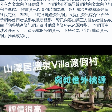
分享之文章內容僅供參考，本網站並不保證於網站內文章內容均
完全準確。 推廣資訊以查詢時間為準，銀行或金融機構保留最
終決定權，謝謝。 『宅谷地產資訊網』只提供資訊媒介平台給
予網絡使用者放盤或搜尋樓盤，資訊內容由第三方提供者提供或
由『宅谷地產資訊網』從其他參考資料或來源獲取。 本網頁中
涉及任何人士、產品或服務的資訊，不得視為『宅谷地產資訊
網』推薦或認可。