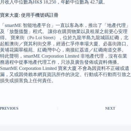
月收入中位數為HK$ 18,250，年齡中位數為 42.7歲。
寶來大廈: 使用手機號碼註冊
「smartME 智能地產平台」一直以客為本，推出了「地產代理」
及「放盤搵盤」程式。 讓你在購買物業以及租屋之前更心安理
得。 寶來街（Po Loi Street），位於九龍半島九龍城區紅磡，北
起船澳街／寶其利街交界，經過仁孚停車場大廈、必嘉街路口、
黃埔花園翠楊苑、紅磡灣中心，南接紅荔道／紅磡南道交界。
特此聲明，smartME Corporation Limited 非地產代理，沒有在業
務過程中從事地產代理工作，只涉及廣告發佈或資料傳播。
SmartME Corporation Limited 寶來大廈 不會為因資料不正確或遺
漏，又或因倚賴本網頁資訊所作的決定、行動或不行動而引致之
損失或損害負上任何責任。
PREVIOUS
NEXT