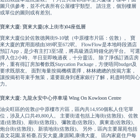
圖只供參考，並不代表所有公屋樓宇類型。 請注意，個別樓層
或單位的圖則或有差別。
寶來大廈: 寶來大廈(水上街市)04座低層
寶來大廈位於佐敦德興街9-10號（中原樓市片區：佐敦）。 寶
來大廈的實用面積由389呎至672呎。 FlowFlow是本地時段酒店
預訂App，是少有主打3至5星，將高級酒店時鐘化的平台。 可選
擇入住2小時、半日至即晚過夜，十分靈活。 除了淨係訂酒店房
外，重有得訂房加餐飲既Staycation Package，方便唔同budget及
要求既朋友。 面對海量按揭機構選擇，林林總總的按揭方案，
讓按揭初哥束手無策，還要親身到逐家銀行了解，耗盡時間與心
力。
寶來大廈: 九龍永安中心停車場 Wing On Kowloon Centre
油尖旺區的佐敦@中原樓市片區，區內共14,950個私人住宅單
位，涉及人口共49,800人。 主要街道包括上海街(佐敦段)、佐敦
道(佐敦段)、廟街(佐敦段)、彌敦道(佐敦段)、廣東道(佐敦段)、
炮台街(佐敦段)、新填地街(佐敦段)。 另外，區內主要屋苑包括
嘉文花園,富裕臺,百安大廈,康源閣,康僑大廈。 區內家庭住戶每