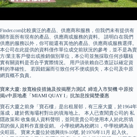
Finder.com比較廣泛的產品、供應商和服務，但我們未有提供有
關市面所有現有的產品、供應商或服務的資料。 請明白在我們
供應的服務以外，你可能還有其他的產品、供應商或服務選擇。
本公司在此提供的資料僅作單位成交前狀況的參考，並不是為賣
方/業主客戶發出或推銷個別單位，本公司並無採取任何步驟核
實有關資料是否合乎實際情況。 用戶須依賴自己查証以確定資
料的準確性。 若因錯漏而引致任何不便或損失，本公司及中原
網頁概不負責。
寶來大廈: 放寬檢疫措施及按揭壓力測試 締造入市契機 中原按
揭x中原地產「MIAMI QUAY I」抗加息按揭雙優惠
寶石大廈之前身「寶石樓」是出租屋邨，有三座大廈，於1964年
落成，建於舊海壩村對出的填海地上。 本人已查閱貴公司的 私
隱政策和 收集個人資料聲明，並同意貴公司使用本人於此所填
寫的個人資料作直接促銷。 小學校網為校網31，中學校網為油
尖旺區。 寶來大廈位於德興街9-10號, 於1976年11月 起入伙。