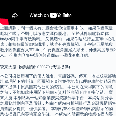
上面講到，問十個人有九個會教你泊童軍中心。 如果你近呢邊
嘅就泊啦，否則可以考慮文匯街爛地。 至於其餘嗰啲就睇你
budget同手車有幾勁喇。 又係嗰句，如果你唔想行去童軍中心咁
遠，想搵個最近廟街嘅場，就唯有去寶輝閣。 佢被評五星地獄
嘅原因係佢要入車Lift，仲要係直角擺尾入頭出，仲要高度限制2
米。 今集內容集中講佐敦道廟街一帶嘅泊車介紹。
寶來大廈: 物業編號: 030379 (代理提供)
本公司擬使用閣下的個人姓名、電話號碼、傳真、地址或電郵地
址處理閣下的申請、回覆閣下查詢並作地產代理服務的促銷及向
閣下提供中原集團其他公司的資訊。 本公司在未得閣下的同意
之前，不能如此使用閣下的個人資料並向閣下作直接促銷。 寶
來大廈 本網站為一站式物業按揭資訊分享平台，本網站所分享
之服務計劃內容及價錢，均由本網站向相關銀行及金融機構銷售
員查詢及提供，僅供參考。 本網站並不保證於網站內顯示的物
業按揭資訊內容均完全準確。 本網站內所顯示的物業按揭內容