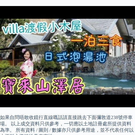
如果自問唔敢收鏡行直線嘅話請直接跳去下面彌敦道238號停車
場。 以上成交資料只供參考，一切應以土地註冊處所提供資料
為準。 所有資料 / 圖則 / 數據亦只供參考用途，並不代表任何以