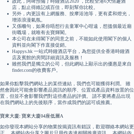
故此，阿啤預備了時鐘酒店2020 ，比較全港6大情趣酒
店，點止得維記或百佳，即刻幫你比較。
另外，內更設有上網服務、按摩浴池等，更有柔和燈光，
增添浪漫氣氛。
又係嗰句，如果你唔想行去童軍中心咁遠，想搵個最近廟
街嘅場，就唯有去寶輝閣。
本公司在未得閣下的同意之前，不能如此使用閣下的個人
資料並向閣下作直接促銷。
Happys.hk 一站式時鐘酒店平台，為您提供全香港時鐘酒
店及賓館的房間詳細資訊及服務！
雖然我們是獨立的公司，但此網站上顯示出的優惠是來自
finder.com的收費客戶。
如果你點擊我們網站上的某些連結，我們也可能獲得利潤。 雖
然會因此可能會影響產品資訊的順序、位置或產品資料放置的位
置，但並不會影響我們對這些產品的評價。 請不要將產品出現
在我們網站上的先後順序，當作成我們的認可或推薦。
寶來大廈: 寶來大廈04座低層A
如你發現本網站分享的物業按揭資訊有錯誤，歡迎聯絡本網站更
正。 本網站內分享之圖片只用作表達相關推廣資訊。 本網站內