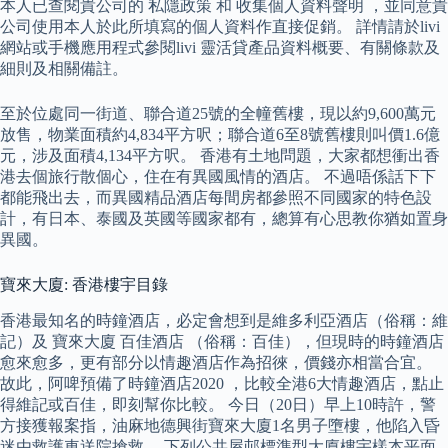
本人已查閱貴公司的 私隱政策 和 收集個人資料聲明 ，並同意貴
公司使用本人於此所填寫的個人資料作直接促銷。 詳情請於livi
網站或手機應用程式參閱livi 靈活貸產品資料概要、有關條款及
細則及相關備註。
至於位處同一街道、聯合道25號的全幢舊樓，現以約9,600萬元
放售，物業面積約4,834平方呎；聯合道6至8號舊樓則叫價1.6億
元，涉及面積4,134平方呎。 香港有土地問題，大家都想衝出香
港去個旅行散個心，住在有異國風情的酒店。 不過唔係話下下
都能飛出去，而異國精品酒店每間房都參照不同國家的特色設
計，有日本、泰國及英國等國家都有，總算有心思教你猶如置身
異國。
寶來大廈: 香港樓宇目錄
香港最知名的時鐘酒店，必定會想到是維多利亞酒店（俗稱：維
記）及 寶來大廈 百佳酒店 （俗稱：百佳），但現時的時鐘酒店
愈來愈多，更有部分以情趣酒店作為招徠，價錢亦相當合宜。
故此，阿啤預備了時鐘酒店2020 ，比較全港6大情趣酒店，點止
得維記或百佳，即刻幫你比較。 今日（20日）早上10時許，警
方接獲報案指，油麻地德興街寶來大廈1名男子墮樓，他陷入昏
迷由救護車送院搶救。 下列公共屋邨標準型大廈樓宇樣本平面