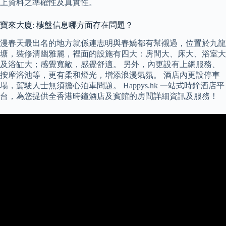
上資料之準確性及真實性。
寶來大廈: 樓盤信息哪方面存在問題？
漫春天最出名的地方就係連志明與春嬌都有幫襯過，位置於九龍
塘，裝修清幽雅麗，裡面的設施有四大：房間大、床大、浴室大
及浴缸大；感覺寬敞，感覺舒適。 另外，內更設有上網服務、
按摩浴池等，更有柔和燈光，增添浪漫氣氛。 酒店內更設停車
場，駕駛人士無須擔心泊車問題。 Happys.hk 一站式時鐘酒店平
台，為您提供全香港時鐘酒店及賓館的房間詳細資訊及服務！