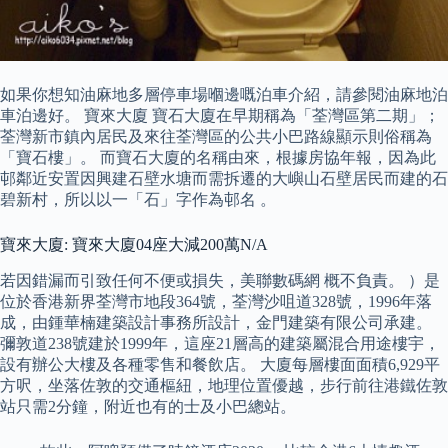
如果你想知油麻地多層停車場嗰邊嘅泊車介紹，請參閱油麻地泊
車泊邊好。 寶來大廈 寶石大廈在早期稱為「荃灣區第二期」；
荃灣新市鎮內居民及來往荃灣區的公共小巴路線顯示則俗稱為
「寶石樓」。 而寶石大廈的名稱由來，根據房協年報，因為此
邨鄰近安置因興建石壁水塘而需拆遷的大嶼山石壁居民而建的石
碧新村，所以以一「石」字作為邨名 。
寶來大廈: 寶來大廈04座大減200萬N/A
若因錯漏而引致任何不便或損失，美聯數碼網 概不負責。 ）是
位於香港新界荃灣市地段364號，荃灣沙咀道328號，1996年落
成，由鍾華楠建築設計事務所設計，金門建築有限公司承建。
彌敦道238號建於1999年，這座21層高的建築屬混合用途樓宇，
設有辦公大樓及各種零售和餐飲店。 大廈每層樓面面積6,929平
方呎，坐落佐敦的交通樞紐，地理位置優越，步行前往港鐵佐敦
站只需2分鐘，附近也有的士及小巴總站。