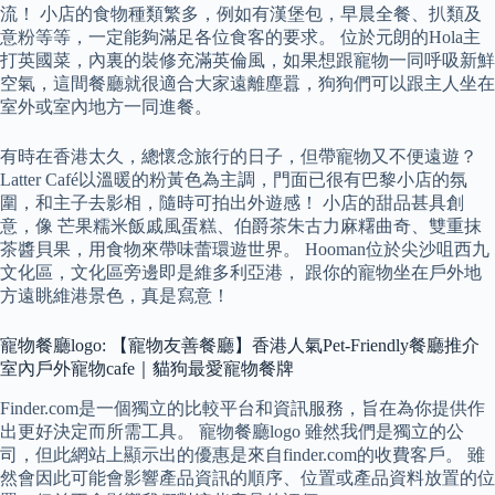
流！ 小店的食物種類繁多，例如有漢堡包，早晨全餐、扒類及
意粉等等，一定能夠滿足各位食客的要求。 位於元朗的Hola主
打英國菜，內裏的裝修充滿英倫風，如果想跟寵物一同呼吸新鮮
空氣，這間餐廳就很適合大家遠離塵囂，狗狗們可以跟主人坐在
室外或室內地方一同進餐。
有時在香港太久，總懷念旅行的日子，但帶寵物又不便遠遊？
Latter Café以溫暖的粉黃色為主調，門面已很有巴黎小店的氛
圍，和主子去影相，隨時可拍出外遊感！ 小店的甜品甚具創
意，像 芒果糯米飯戚風蛋糕、伯爵茶朱古力麻糬曲奇、雙重抹
茶醬貝果，用食物來帶味蕾環遊世界。 Hooman位於尖沙咀西九
文化區，文化區旁邊即是維多利亞港， 跟你的寵物坐在戶外地
方遠眺維港景色，真是寫意！
寵物餐廳logo: 【寵物友善餐廳】香港人氣Pet-Friendly餐廳推介
室內戶外寵物cafe｜貓狗最愛寵物餐牌
Finder.com是一個獨立的比較平台和資訊服務，旨在為你提供作
出更好決定而所需工具。 寵物餐廳logo 雖然我們是獨立的公
司，但此網站上顯示出的優惠是來自finder.com的收費客戶。 雖
然會因此可能會影響產品資訊的順序、位置或產品資料放置的位