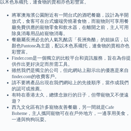
以木色系襯托，連食物的賣相亦色彩豐富。
將軍澳海濱公園附近有一間台式的酒吧餐廳，設計為半開
放式，食客可在台式爐端旁燒著食物，而寵物則可享用餐
廳免費供應的寵物零食和飲水器，在離開之前，主人可用
除臭消毒用品給寵物消毒。
餐廳屬長洲必去的人氣乳酩店「長洲角酪」的姐妹店，以
顏色Pantone為主題，配以木色系襯托，連食物的賣相亦色
彩豐富。
Finder.com是一個獨立的比較平台和資訊服務，旨在為你提
供作出更好決定而所需工具。
雖然我們是獨立的公司，但此網站上顯示出的優惠是來自
finder.com的收費客戶。
請不要將產品出現在我們網站上的先後順序，當作成我們
的認可或推薦。
有時在香港太久，總懷念旅行的日子，但帶寵物又不便遠
遊？
西九文化區有許多寵物友善餐廳，另一間就是Cafe
Boheme，主人攜同寵物可在在戶外地方，一邊享用美食，
一邊與狗狗玩耍。