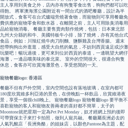
主人享用到美食之外，店內亦有狗隻零食出售，狗狗們都可以吃
得飽。 將軍澳海濱公園附近有一間台式的酒吧餐廳，設計為半
開放式，食客可在台式爐端旁燒著食物，而寵物則可享用餐廳免
費供應的寵物零食和飲水器，在離開之前，主人可用除臭消毒用
品給寵物消毒。 餐廳主要售賣肉類作燒烤，包括：日本東北部
九州大分縣的和牛、美國特板牛小排，除了燒烤，亦有其他台式
食品，例如：川辣紅燒牛肉刀削麵、鹽酥雞及台灣香腸。 週末
想帶狗狗出外逛逛，感受大自然的氣息，不妨到西貢遠足或沙灘
玩樂吧﹗暢玩過後，更可來到位於西貢的泰道，一邊眺望大網仔
海灘，一邊品嚐美味的泰北菜。 室外的空間很大，很適合狗隻
休息，食客亦可欣賞海灘景色，享受悠閒的一天。
寵物餐廳logo: 香港區
餐廳不但有戶外空間，室內空間也設有落地玻璃，在室內都可
180度欣賞維多利亞港的景色，在傍晚點一杯飲品，欣賞維港夜
景，享受一個很chill晚上。 寵物餐廳logo 寵物餐廳logo 要平衡不
喜歡寵物的客人和寵物友善兩者的喜好都不簡單，太子的
Moontone就把星期一定為Pet Pet Monday，奴才經網上預約後即
可帶寶保主子來打卡拍照，做到人寵共融。 餐廳屬長洲必去的
人氣乳酩店「長洲角酪」的姐妹店，以顏色Pantone為主題，配