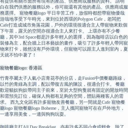
有提供有關市面所有現有的產品、供應商或服務的資料。 請明
白在我們供應的服務以外，你可能還有其他的產品、供應商或服
務選擇。 寵物餐廳logo 平日辛苦工作，放假時都想帶寵物優哉
游哉地享受下午時光，來到位於西環的Polygon Cafe，老闆把
Cafe打造成城市角落花園，戶外的環境很適合主人帶寵物來歎個
下午茶，露天的空間亦很適合主人來打卡。 上環亦有不少餐
廳，其中3rd Space都是許多年輕人的選擇，因為咖啡店以白色的
裝修為主，配合牆上日本藝妓的畫作，吸引了許多年輕人帶同寵
物來打卡，雖然沒有戶外環境，但寵物可以跟主人進到室內，夏
天就不怕中暑了！
寵物餐廳logo: 香港區
竹青亭屬太子人氣小店青花亭的分店，走Fusion中價餐廳路線，
以竹的青綠為主調，配以帶復古風的陳設，很適合打卡。 餐廳
歡迎貓奴狗奴帶同主子前來，至於大型狗隻就有固定的開放時間
和需預先訂位，確保人狗都有足夠的空間，體貼兩種客人的需
求。 西九文化區有許多寵物友善餐廳，另一間就是Cafe 寵物餐
廳logo 寵物餐廳logo Boheme，主人攜同寵物可在在戶外地方，
一邊享用美食，一邊與狗狗玩耍。
咖啡廳主打All Day Breakfast，亦有許多不同小食或輕食，除了