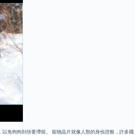
，以免狗狗到埗要滯留。 寵物晶片就像人類的身份證般，許多國