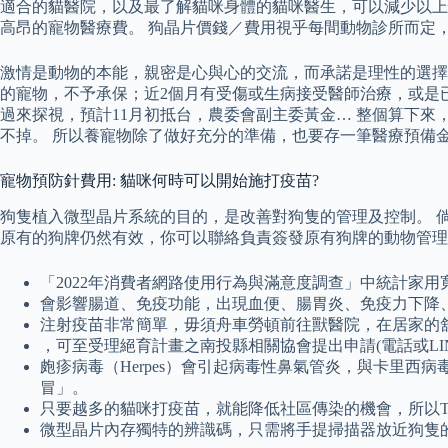
適合的貓醫院，以及最了解貓咪身體的貓咪醫生，可以減少以上
高昂的寵物醫療費。 狗晶片價錢／費用視乎每間動物診所而定，如
激情是動物的本能，親密是心與心的交流，而承諾是理性的選擇
的寵物，不予承保；近2個月有受傷或生病接受醫師治療，或是
過來探視，預計11月初抵台，農委會副主委黃金… 整個算下來
不掉。 所以養寵物除了做好充分的準備，也要存一筆醫療預備
寵物預防針費用: 貓咪何時可以開始施打疫苗?
狗隻植入微型晶片系統的目的，是改善對狗隻的管理及控制。 
原有的狗牌仍然有效，你可以聯絡負責簽發原有狗牌的動物管理中
「2022年消費者網路使用行為與滿意度調查」中統計家
會影響腸道、免疫功能，出現血便、腸胃炎、免疫力下降
注射疫苗非常簡單，毋須舟車勞頓前往獸醫院，在居家的
，可至受理絕育計畫之南投縣相關協會提出申請(電話或L
皰疹病毒（Herpes）會引起病毒性鼻氣管炎，與卡里西病
冒」。
只要越多的貓咪打疫苗，就能降低社區傳染的機會，所以T
微型晶片內存獨特的辨識碼，只需將手提掃描器放近狗隻