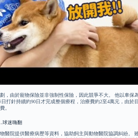
，由於寵物保險並非強制性保險，因此競爭不大。 他以車保為例，
每日打針持續約90日才完成整個療程，治療費約2至4萬元，由
費。
利…球迷嗨翻
物醫院提供醫療病歷等資料，協助飼主與動物醫院協調糾紛。 