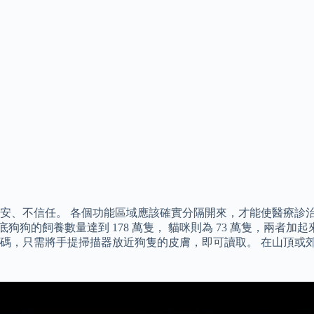
安、不信任。 各個功能區域應該確實分隔開來，才能使醫療診
狗狗的飼養數量達到 178 萬隻， 貓咪則為 73 萬隻，兩者加
碼，只需將手提掃描器放近狗隻的皮膚，即可讀取。 在山頂或