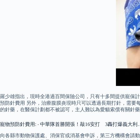
羅少雄指出，現時全港過百間保險公司，只有十多間提供寵保計劃
預防針費用 另外，治療腹膜炎現時只可以透過長期打針，需要
的針藥，在醫保計劃都不被認可，主人難以為愛貓索償有關針藥
寵物預防針費用: ‧ 中華隊首勝開張！敲16安打 3轟打爆義大
向各縣市動物保護處、消保官或消基會申訴，第三方機構會請動