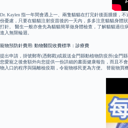
Dr. Kaylen 指一年間會遇上一、兩隻貓貓在打完針後面
份憂慮，只要在貓貓注射疫苗後的一天內，多多注意貓貓身體狀況
打針。 醫生一般亦會先為貓貓簡單做身體檢查，了解貓貓過往
進入無限輪迴。
寵物預防針費用: 動物醫院收費標準：診療費
提出申請，掛號郵寄(憑郵戳)或親送金門縣動植物防疫所(金門
您愛寵之後會額外向您提供一份詳細的書面健康報告，而且不會
物入口的程序與隔離檢疫期，令寵物移民更為方便。 替寵物買