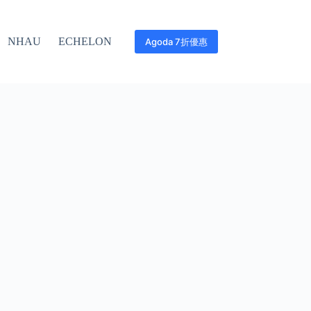
NHAU
ECHELON
Agoda 7折優惠