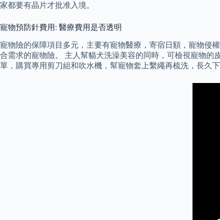
家都要有晶片才批准入境。
寵物預防針費用: 醫療費用是否透明
寵物險的保障項目多元，主要有寵物醫療，寄宿日額，寵物侵權責
合需求的寵物險。 主人幫貓犬洗澡美容的同時，可檢視寵物的
單，購買專用剪刀組和吹水機，幫寵物套上繫繩再梳洗，長久下