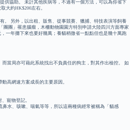
提供協助。 未計其他疾病等，不過有一個方法，可以為你省下
大約HK$200左右。
有。 另外，以出租、販售、從事競賽、獵捕、特技表演等飼養
熊「團團」罹患腦瘤，木柵動物園園方特別申請大陸四川方面專家
萬元，一年攤下來也要好幾萬；養貓稍微省一點點但也是幾十萬跑
 而當局亦可藉此系統找出不負責任的狗主，對其作出檢控。 如
帶動高網速方案成長的主要原因。
射、寵物登記。
乞嚏、流鼻水、咳嗽、喘氣等等，所以這兩種病經常被稱為「貓感