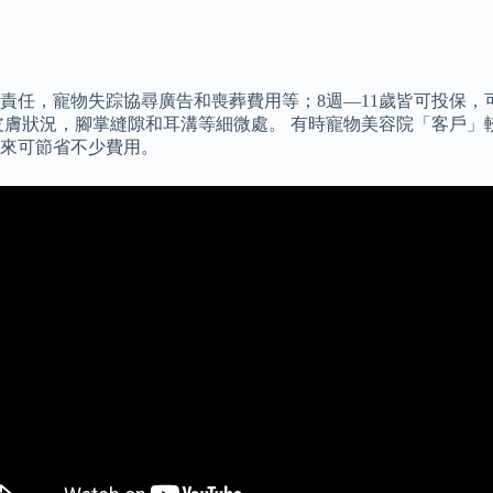
任，寵物失踪協尋廣告和喪葬費用等；8週—11歲皆可投保，可
皮膚狀況，腳掌縫隙和耳溝等細微處。 有時寵物美容院「客戶」
來可節省不少費用。