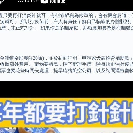
腫腫，不過只要再打消炎針就可；有些貓貓稍為嚴重的，會有機會屙
就可。 所以打疫苗前，主人有責任了解自己貓貓的身體狀況。 K
病歷，才正式打針。 如果你是多貓家庭，那就更加要為所有貓貓
縣金湖鎮裕民農莊20號)，並於封面註明「申請家犬貓絕育補助款
收取額外費用。 寵物要移民，除了辦理手續，驗身驗血注射疫苗
機票也要花些時間去處理，提早聯絡航空公司，以及詢問運輸寵