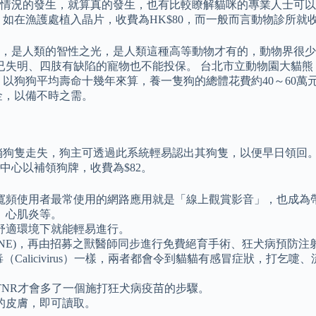
情況的發生，就算真的發生，也有比較瞭解貓咪的專業人士可以
在漁護處植入晶片，收費為HK$80，而一般而言動物診所就收取
，是人類的智性之光，是人類這種高等動物才有的，動物界很少
已失明、四肢有缺陷的寵物也不能投保。 台北市立動物園大貓
，以狗狗平均壽命十幾年來算，養一隻狗的總體花費約40～60
金，以備不時之需。
倘狗隻走失，狗主可透過此系統輕易認出其狗隻，以便早日領回。
心以補領狗牌，收費為$82。
用寬頻使用者最常使用的網路應用就是「線上觀賞影音」，也成為
、心肌炎等。
舒適環境下就能輕易進行。
INE)，再由招募之獸醫師同步進行免費絕育手術、狂犬病預防注
毒（Calicivirus）一樣，兩者都會令到貓貓有感冒症狀，打
NR才會多了一個施打狂犬病疫苗的步驟。
的皮膚，即可讀取。