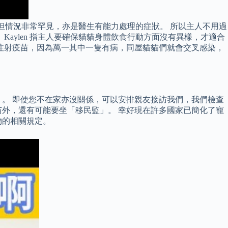
嘔，但情況非常罕見，亦是醫生有能力處理的症狀。 所以主人不用過
aylen 指主人要確保貓貓身體飲食行動方面沒有異樣，才適合
注射疫苗，因為萬一其中一隻有病，同屋貓貓們就會交叉感染，
」。 即使您不在家亦沒關係，可以安排親友接訪我們，我們檢查
外，還有可能要坐「移民監」。 幸好現在許多國家已簡化了寵
物的相關規定。