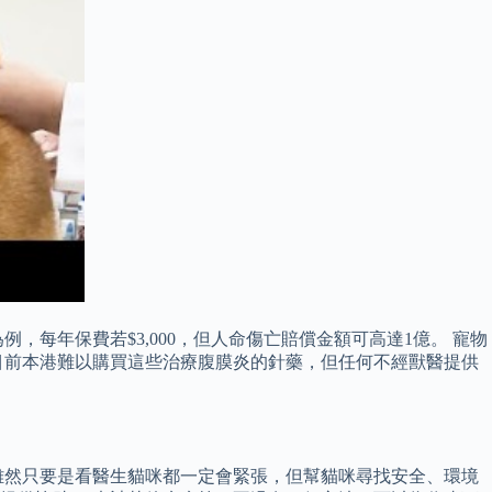
每年保費若$3,000，但人命傷亡賠償金額可高達1億。 寵物
於目前本港難以購買這些治療腹膜炎的針藥，但任何不經獸醫提供
雖然只要是看醫生貓咪都一定會緊張，但幫貓咪尋找安全、環境